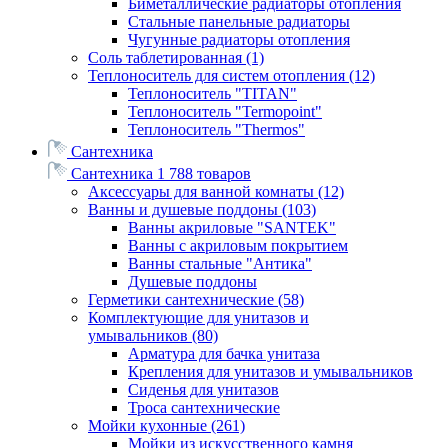
Биметаллические радиаторы отопления
Стальные панельные радиаторы
Чугунные радиаторы отопления
Соль таблетированная
(1)
Теплоноситель для систем отопления
(12)
Теплоноситель "TITAN"
Теплоноситель "Termopoint"
Теплоноситель "Thermos"
Сантехника
Сантехника
1 788 товаров
Аксессуары для ванной комнаты
(12)
Ванны и душевые поддоны
(103)
Ванны акриловые "SANTEK"
Ванны с акриловым покрытием
Ванны стальные "Антика"
Душевые поддоны
Герметики сантехнические
(58)
Комплектующие для унитазов и
умывальников
(80)
Арматура для бачка унитаза
Крепления для унитазов и умывальников
Сиденья для унитазов
Троса сантехнические
Мойки кухонные
(261)
Мойки из искусственного камня