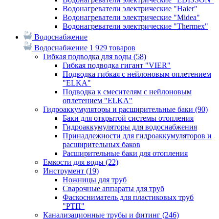
Водонагреватели электрические "Haier"
Водонагреватели электрические "Midea"
Водонагреватели электрические "Thermex"
Водоснабжение
Водоснабжение
1 929 товаров
Гибкая подводка для воды
(58)
Гибкая подводка гигант "VIER"
Подводка гибкая с нейлоновым оплетением
"ELKA"
Подводка к смесителям с нейлоновым
оплетением "ELKA"
Гидроаккумуляторы и расширительные баки
(90)
Баки для открытой системы отопления
Гидроаккумуляторы для водоснабжения
Принадлежности для гидроаккумуляторов и
расширительных баков
Расширительные баки для отопления
Емкости для воды
(22)
Инструмент
(19)
Ножницы для труб
Сварочные аппараты для труб
Фаскосниматель для пластиковых труб
"РТП"
Канализационные трубы и фитинг
(246)