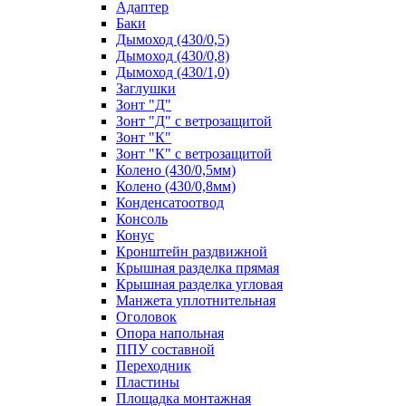
Адаптер
Баки
Дымоход (430/0,5)
Дымоход (430/0,8)
Дымоход (430/1,0)
Заглушки
Зонт "Д"
Зонт "Д" с ветрозащитой
Зонт "К"
Зонт "К" с ветрозащитой
Колено (430/0,5мм)
Колено (430/0,8мм)
Конденсатоотвод
Консоль
Конус
Кронштейн раздвижной
Крышная разделка прямая
Крышная разделка угловая
Манжета уплотнительная
Оголовок
Опора напольная
ППУ составной
Переходник
Пластины
Площадка монтажная