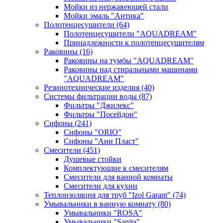
Мойки из нержавеющей стали
Мойки эмаль "Антика"
Полотенцесушители
(64)
Полотенцесушители "AQUADREAM"
Принадлежности к полотенцесушителям
Раковины
(16)
Раковины на тумбы "AQUADREAM"
Раковины над стиральными машинами
"AQUADREAM"
Резинотехнические изделия
(40)
Системы фильтрации воды
(87)
Фильтры "Джилекс"
Фильтры "Посейдон"
Сифоны
(241)
Сифоны "ORIO"
Сифоны "Ани Пласт"
Смесители
(451)
Душевые стойки
Комплектующие к смесителям
Смесители для ванной комнаты
Смесители для кухни
Теплоизоляция для труб "Izol Garant"
(74)
Умывальники в ванную комнату
(80)
Умывальники "ROSA"
Умывальники "Sanita"