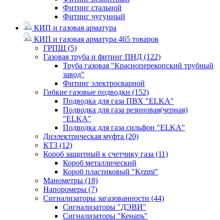
Фитинг стальной
Фитинг чугунный
КИП и газовая арматура
КИП и газовая арматура
465 товаров
ГРПШ
(5)
Газовая труба и фитинг ПНД
(122)
Труба газовая "Красноперекопский трубный
завод"
Фитинг электросварной
Гибкие газовые подводки
(152)
Подводка для газа ПВХ "ELKA"
Подводка для газа резиновая(черная)
"ELKA"
Подводка для газа сильфон "ELKA"
Диэлектрическая муфта
(20)
КТЗ
(12)
Короб защитный к счетчику газа
(11)
Короб металлический
Короб пластиковый "Krzmi"
Манометры
(18)
Напоромеры
(7)
Сигнализаторы загазованности
(44)
Сигнализаторы "ДЭВИ"
Сигнализаторы "Кенарь"