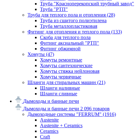
Труба "Красноперекопский трубный завод"
Труба "РТП"
Труба для теплого пола и отопления
(28)
Труба из сшитого полиэтилена
Труба металлопластиковая
Фитинг для отопления и теплого пола
(133)
Скоба для теплого пола
Фитинг аксиальный "РТП"
Фитинг обжимной
Хомуты
(47)
Хомуты ремонтные
Хомуты сантехнические
Хомуты стяжка нейлоновая
Хомуты червячные
Шланги для стиральных машин
(21)
Шланги наливные
Шланги сливные
Дымоходы и банные печи
Дымоходы и банные печи
2 096 товаров
Дымоходные системы "FERRUM"
(1916)
Austenite
Austenite + Ceramics
Ceramics
Craft