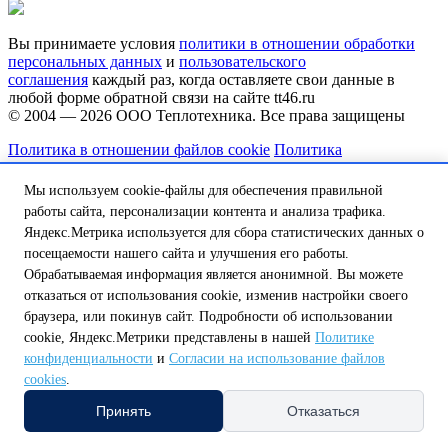
Вы принимаете условия
политики в отношении обработки
персональных данных
и
пользовательского
соглашения
каждый раз, когда оставляете свои данные в
любой форме обратной связи на сайте tt46.ru
© 2004 — 2026
ООО Теплотехника
. Все права защищены
Политика в отношении файлов cookie
Политика
конфиденциальности
Согласие на обработку персональных
данных
Мы используем cookie-файлы для обеспечения правильной
Сделано в
работы сайта, персонализации контента и анализа трафика.
Яндекс.Метрика используется для сбора статистических данных о
Выберите регион или область самовывоза
посещаемости нашего сайта и улучшения его работы.
На данный момент в вашей области нет пункта самовывоза,
Обрабатываемая информация является анонимной. Вы можете
но мы над этим работаем.
отказаться от использования cookie, изменив настройки своего
браузера, или покинув сайт. Подробности об использовании
Обатитесь к нашему оператору по телефону:
cookie, Яндекс.Метрики представлены в нашей
Политике
8 (800) 250-58-57 или напишите на почту
shop@tt46.ru
конфиденциальности
и
Согласии на использование файлов
и мы поможем вам доставить товар.
cookies
.
Белгородская обл.
Калужская обл.
Курская обл.
Липецкая обл.
Принять
Отказаться
Нижегородская обл.
Орловская обл.
Смоленская обл.
Тульская
обл.