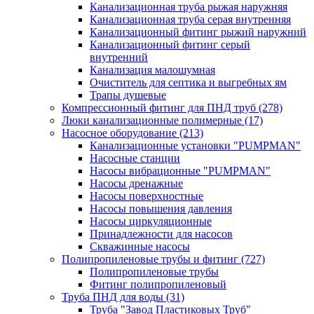
Канализационная труба рыжая наружняя
Канализационная труба серая внутренняя
Канализационный фитинг рыжий наружний
Канализационный фитинг серый
внутренний
Канализация малошумная
Очиститель для септика и выгребных ям
Трапы душевые
Компрессионный фитинг для ПНД труб
(278)
Люки канализационные полимерные
(17)
Насосное оборудование
(213)
Канализационные установки "PUMPMAN"
Насосные станции
Насосы вибрационные "PUMPMAN"
Насосы дренажные
Насосы поверхностные
Насосы повышения давления
Насосы циркуляционные
Принадлежности для насосов
Скважинные насосы
Полипропиленовые трубы и фитинг
(727)
Полипропиленовые трубы
Фитинг полипропиленовый
Труба ПНД для воды
(31)
Труба "Завод Пластиковых Труб"