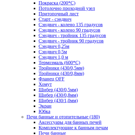
Покраска (200*С)
Потолочно проходной узел
Притопочный лист
Старт - сэндвич
Сэндвич - колено 135 градусов
Сэндвич - колено 90 градусов
Сэндвич - тройник 135 градусов
Сэндвич - тройник 90 градусов
Сэндвич 0,25м
Сэндвич 0,5м
Сэндвич 1,0 м
Термоэмаль (600*С)
Тройники (430/0,5мм)
Тройники (430/0,8мм)
Фланец OFF
Хомут
Шибер (430/0,5мм)
Шибер (430/0,8мм)
Шибер (430/1,0мм)
Экран
Юбка
Печи банные и отопительные
(180)
Аксессуары для банных печей
Комплектующие к банным печам
Печи банные