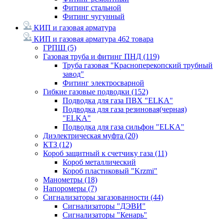
Фитинг стальной
Фитинг чугунный
КИП и газовая арматура
КИП и газовая арматура
462 товара
ГРПШ
(5)
Газовая труба и фитинг ПНД
(119)
Труба газовая "Красноперекопский трубный
завод"
Фитинг электросварной
Гибкие газовые подводки
(152)
Подводка для газа ПВХ "ELKA"
Подводка для газа резиновая(черная)
"ELKA"
Подводка для газа сильфон "ELKA"
Диэлектрическая муфта
(20)
КТЗ
(12)
Короб защитный к счетчику газа
(11)
Короб металлический
Короб пластиковый "Krzmi"
Манометры
(18)
Напоромеры
(7)
Сигнализаторы загазованности
(44)
Сигнализаторы "ДЭВИ"
Сигнализаторы "Кенарь"