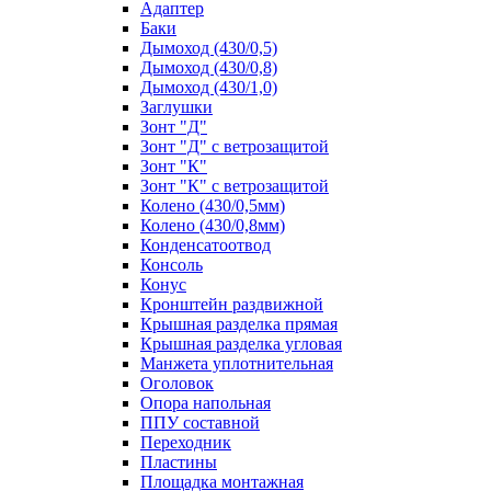
Адаптер
Баки
Дымоход (430/0,5)
Дымоход (430/0,8)
Дымоход (430/1,0)
Заглушки
Зонт "Д"
Зонт "Д" с ветрозащитой
Зонт "К"
Зонт "К" с ветрозащитой
Колено (430/0,5мм)
Колено (430/0,8мм)
Конденсатоотвод
Консоль
Конус
Кронштейн раздвижной
Крышная разделка прямая
Крышная разделка угловая
Манжета уплотнительная
Оголовок
Опора напольная
ППУ составной
Переходник
Пластины
Площадка монтажная