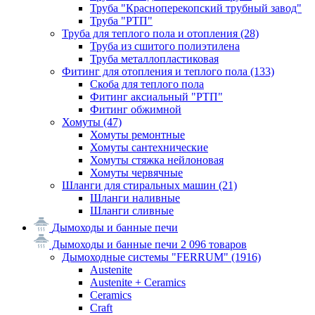
Труба "Красноперекопский трубный завод"
Труба "РТП"
Труба для теплого пола и отопления
(28)
Труба из сшитого полиэтилена
Труба металлопластиковая
Фитинг для отопления и теплого пола
(133)
Скоба для теплого пола
Фитинг аксиальный "РТП"
Фитинг обжимной
Хомуты
(47)
Хомуты ремонтные
Хомуты сантехнические
Хомуты стяжка нейлоновая
Хомуты червячные
Шланги для стиральных машин
(21)
Шланги наливные
Шланги сливные
Дымоходы и банные печи
Дымоходы и банные печи
2 096 товаров
Дымоходные системы "FERRUM"
(1916)
Austenite
Austenite + Ceramics
Ceramics
Craft