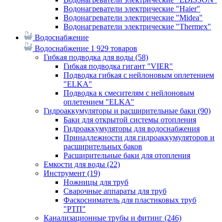
Водонагреватели электрические "Haier"
Водонагреватели электрические "Midea"
Водонагреватели электрические "Thermex"
Водоснабжение
Водоснабжение
1 929 товаров
Гибкая подводка для воды
(58)
Гибкая подводка гигант "VIER"
Подводка гибкая с нейлоновым оплетением
"ELKA"
Подводка к смесителям с нейлоновым
оплетением "ELKA"
Гидроаккумуляторы и расширительные баки
(90)
Баки для открытой системы отопления
Гидроаккумуляторы для водоснабжения
Принадлежности для гидроаккумуляторов и
расширительных баков
Расширительные баки для отопления
Емкости для воды
(22)
Инструмент
(19)
Ножницы для труб
Сварочные аппараты для труб
Фаскосниматель для пластиковых труб
"РТП"
Канализационные трубы и фитинг
(246)