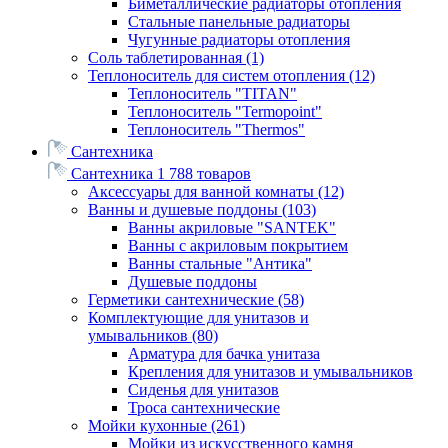
Биметаллические радиаторы отопления
Стальные панельные радиаторы
Чугунные радиаторы отопления
Соль таблетированная
(1)
Теплоноситель для систем отопления
(12)
Теплоноситель "TITAN"
Теплоноситель "Termopoint"
Теплоноситель "Thermos"
Сантехника
Сантехника
1 788 товаров
Аксессуары для ванной комнаты
(12)
Ванны и душевые поддоны
(103)
Ванны акриловые "SANTEK"
Ванны с акриловым покрытием
Ванны стальные "Антика"
Душевые поддоны
Герметики сантехнические
(58)
Комплектующие для унитазов и
умывальников
(80)
Арматура для бачка унитаза
Крепления для унитазов и умывальников
Сиденья для унитазов
Троса сантехнические
Мойки кухонные
(261)
Мойки из искусственного камня