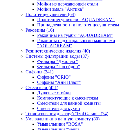
Мойки из нержавеющей стали
Мойки эмаль "Антика"
Полотенцесушители
(64)
Полотенцесушители "AQUADREAM"
Принадлежности к полотенцесушителям
Раковины
(16)
Раковины на тумбы "AQUADREAM"
Раковины над стиральными машинами
"AQUADREAM"
Резинотехнические изделия
(40)
Системы фильтрации воды
(87)
Фильтры "Джилекс"
Фильтры "Посейдон"
Сифоны
(241)
Сифоны "ORIO"
Сифоны "Ани Пласт"
Смесители
(451)
Душевые стойки
Комплектующие к смесителям
Смесители для ванной комнаты
Смесители для кухни
Теплоизоляция для труб "Izol Garant"
(74)
Умывальники в ванную комнату
(80)
Умывальники "ROSA"
Умывальники "Sanita"