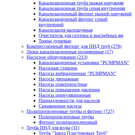
Канализационная труба рыжая наружняя
Канализационная труба серая внутренняя
Канализационный фитинг рыжий наружний
Канализационный фитинг серый
внутренний
Канализация малошумная
Очиститель для септика и выгребных ям
Трапы душевые
Компрессионный фитинг для ПНД труб
(278)
Люки канализационные полимерные
(17)
Насосное оборудование
(213)
Канализационные установки "PUMPMAN"
Насосные станции
Насосы вибрационные "PUMPMAN"
Насосы дренажные
Насосы поверхностные
Насосы повышения давления
Насосы циркуляционные
Принадлежности для насосов
Скважинные насосы
Полипропиленовые трубы и фитинг
(727)
Полипропиленовые трубы
Фитинг полипропиленовый
Труба ПНД для воды
(31)
Труба "Завод Пластиковых Труб"