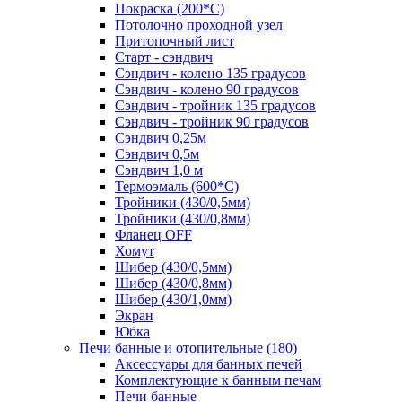
Покраска (200*С)
Потолочно проходной узел
Притопочный лист
Старт - сэндвич
Сэндвич - колено 135 градусов
Сэндвич - колено 90 градусов
Сэндвич - тройник 135 градусов
Сэндвич - тройник 90 градусов
Сэндвич 0,25м
Сэндвич 0,5м
Сэндвич 1,0 м
Термоэмаль (600*С)
Тройники (430/0,5мм)
Тройники (430/0,8мм)
Фланец OFF
Хомут
Шибер (430/0,5мм)
Шибер (430/0,8мм)
Шибер (430/1,0мм)
Экран
Юбка
Печи банные и отопительные
(180)
Аксессуары для банных печей
Комплектующие к банным печам
Печи банные