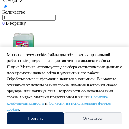
5 750,00 ₽
Количество:
0
В корзину
Мы используем cookie-файлы для обеспечения правильной
работы сайта, персонализации контента и анализа трафика.
Яндекс.Метрика используется для сбора статистических данных о
Теплоноситель д/систем отоп Thermos 65, 10кг (про ...
посещаемости нашего сайта и улучшения его работы.
Есть в наличии
Обрабатываемая информация является анонимной. Вы можете
Цена:
отказаться от использования cookie, изменив настройки своего
.............................................
браузера, или покинув сайт. Подробности об использовании
2 900,00 ₽
cookie, Яндекс.Метрики представлены в нашей
Политике
конфиденциальности
и
Согласии на использование файлов
Количество:
cookies
.
0
В корзину
Принять
Отказаться
Компания