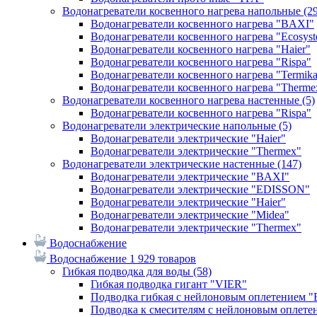
Водонагреватели косвенного нагрева напольные
(2
Водонагреватели косвенного нагрева "BAXI"
Водонагреватели косвенного нагрева "Ecosys
Водонагреватели косвенного нагрева "Haier"
Водонагреватели косвенного нагрева "Rispa"
Водонагреватели косвенного нагрева "Termik
Водонагреватели косвенного нагрева "Therme
Водонагреватели косвенного нагрева настенные
(5)
Водонагреватели косвенного нагрева "Rispa"
Водонагреватели электрические напольные
(5)
Водонагреватели электрические "Haier"
Водонагреватели электрические "Thermex"
Водонагреватели электрические настенные
(147)
Водонагреватели электрические "BAXI"
Водонагреватели электрические "EDISSON"
Водонагреватели электрические "Haier"
Водонагреватели электрические "Midea"
Водонагреватели электрические "Thermex"
Водоснабжение
Водоснабжение
1 929 товаров
Гибкая подводка для воды
(58)
Гибкая подводка гигант "VIER"
Подводка гибкая с нейлоновым оплетением 
Подводка к смесителям с нейлоновым оплет