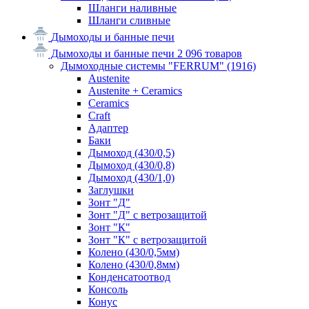
Шланги наливные
Шланги сливные
Дымоходы и банные печи
Дымоходы и банные печи
2 096 товаров
Дымоходные системы "FERRUM"
(1916)
Austenite
Austenite + Ceramics
Ceramics
Craft
Адаптер
Баки
Дымоход (430/0,5)
Дымоход (430/0,8)
Дымоход (430/1,0)
Заглушки
Зонт "Д"
Зонт "Д" с ветрозащитой
Зонт "К"
Зонт "К" с ветрозащитой
Колено (430/0,5мм)
Колено (430/0,8мм)
Конденсатоотвод
Консоль
Конус