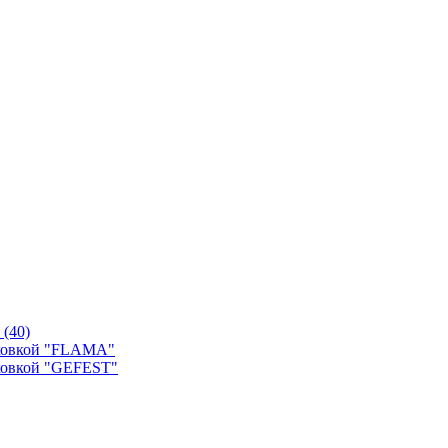
й
(40)
уховкой "FLAMA"
ховкой "GEFEST"