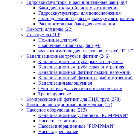
Гидроаккумуляторы и расширительные баки
(90)
Баки для открытой системы отопления
Гидроаккумуляторы для водоснабжения
Принадлежности для гидроаккумуляторов и р
Расширительные баки для отопления
Емкости для воды
(22)
Инструмент
(19)
Ножницы для труб
Сварочные аппараты для труб
Фаскосниматель для пластиковых труб "РТП"
Канализационные трубы и фитинг
(246)
Канализационная труба рыжая наружняя
Канализационная труба серая внутренняя
Канализационный фитинг рыжий наружний
Канализационный фитинг серый внутренний
Канализация малошумная
Очиститель для септика и выгребных ям
Трапы душевые
Компрессионный фитинг для ПНД труб
(278)
Люки канализационные полимерные
(17)
Насосное оборудование
(213)
Канализационные установки "PUMPMAN"
Насосные станции
Насосы вибрационные "PUMPMAN"
Насосы дренажные