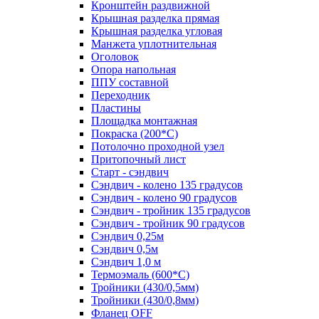
Кронштейн раздвижной
Крышная разделка прямая
Крышная разделка угловая
Манжета уплотнительная
Оголовок
Опора напольная
ППУ составной
Переходник
Пластины
Площадка монтажная
Покраска (200*С)
Потолочно проходной узел
Притопочный лист
Старт - сэндвич
Сэндвич - колено 135 градусов
Сэндвич - колено 90 градусов
Сэндвич - тройник 135 градусов
Сэндвич - тройник 90 градусов
Сэндвич 0,25м
Сэндвич 0,5м
Сэндвич 1,0 м
Термоэмаль (600*С)
Тройники (430/0,5мм)
Тройники (430/0,8мм)
Фланец OFF