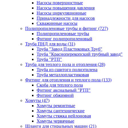
Насосы поверхностные
Насосы повышения давления
Насосы циркуляционные
Принадлежности для насосов
Скважинные насосы
Полипропиленовые трубы и фитинг
(727)
Полипропиленовые трубы
Фитинг полипропиленовый
Труба ПНД для воды
(31)
Труба "Завод Пластиковых Труб"
Труба "Красноперекопский трубный завод"
Труба "РТП"
Труба для теплого пола и отопления
(28)
Труба из сшитого полиэтилена
Труба металлопластиковая
Фитинг для отопления и теплого пола
(133)
Скоба для теплого пола
Фитинг аксиальный "РТП"
Фитинг обжимной
Хомуты
(47)
Хомуты ремонтные
Хомуты сантехнические
Хомуты стяжка нейлоновая
Хомуты червячные
Шланги для стиральных машин
(21)