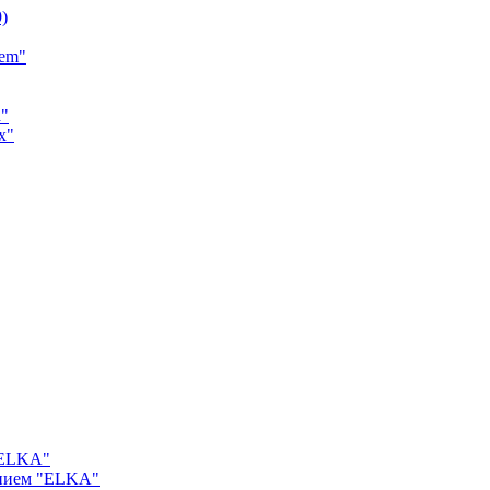
9)
tem"
a"
x"
"ELKA"
ением "ELKA"