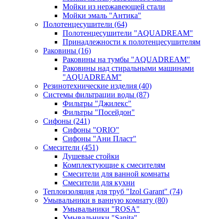
Мойки из нержавеющей стали
Мойки эмаль "Антика"
Полотенцесушители
(64)
Полотенцесушители "AQUADREAM"
Принадлежности к полотенцесушителям
Раковины
(16)
Раковины на тумбы "AQUADREAM"
Раковины над стиральными машинами
"AQUADREAM"
Резинотехнические изделия
(40)
Системы фильтрации воды
(87)
Фильтры "Джилекс"
Фильтры "Посейдон"
Сифоны
(241)
Сифоны "ORIO"
Сифоны "Ани Пласт"
Смесители
(451)
Душевые стойки
Комплектующие к смесителям
Смесители для ванной комнаты
Смесители для кухни
Теплоизоляция для труб "Izol Garant"
(74)
Умывальники в ванную комнату
(80)
Умывальники "ROSA"
Умывальники "Sanita"