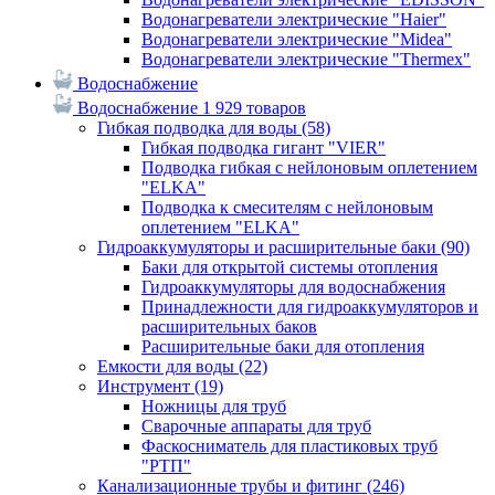
Водонагреватели электрические "Haier"
Водонагреватели электрические "Midea"
Водонагреватели электрические "Thermex"
Водоснабжение
Водоснабжение
1 929 товаров
Гибкая подводка для воды
(58)
Гибкая подводка гигант "VIER"
Подводка гибкая с нейлоновым оплетением
"ELKA"
Подводка к смесителям с нейлоновым
оплетением "ELKA"
Гидроаккумуляторы и расширительные баки
(90)
Баки для открытой системы отопления
Гидроаккумуляторы для водоснабжения
Принадлежности для гидроаккумуляторов и
расширительных баков
Расширительные баки для отопления
Емкости для воды
(22)
Инструмент
(19)
Ножницы для труб
Сварочные аппараты для труб
Фаскосниматель для пластиковых труб
"РТП"
Канализационные трубы и фитинг
(246)