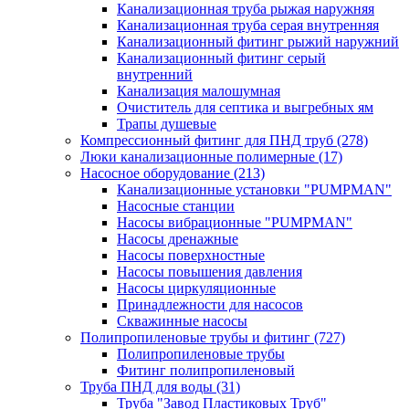
Канализационная труба рыжая наружняя
Канализационная труба серая внутренняя
Канализационный фитинг рыжий наружний
Канализационный фитинг серый
внутренний
Канализация малошумная
Очиститель для септика и выгребных ям
Трапы душевые
Компрессионный фитинг для ПНД труб
(278)
Люки канализационные полимерные
(17)
Насосное оборудование
(213)
Канализационные установки "PUMPMAN"
Насосные станции
Насосы вибрационные "PUMPMAN"
Насосы дренажные
Насосы поверхностные
Насосы повышения давления
Насосы циркуляционные
Принадлежности для насосов
Скважинные насосы
Полипропиленовые трубы и фитинг
(727)
Полипропиленовые трубы
Фитинг полипропиленовый
Труба ПНД для воды
(31)
Труба "Завод Пластиковых Труб"