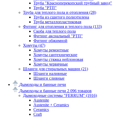
Труба "Красноперекопский трубный завод"
Труба "РТП"
Труба для теплого пола и отопления
(28)
Труба из сшитого полиэтилена
Труба металлопластиковая
Фитинг для отопления и теплого пола
(133)
Скоба для теплого пола
Фитинг аксиальный "РТП"
Фитинг обжимной
Хомуты
(47)
Хомуты ремонтные
Хомуты сантехнические
Хомуты стяжка нейлоновая
Хомуты червячные
Шланги для стиральных машин
(21)
Шланги наливные
Шланги сливные
Дымоходы и банные печи
Дымоходы и банные печи
2 096 товаров
Дымоходные системы "FERRUM"
(1916)
Austenite
Austenite + Ceramics
Ceramics
Craft