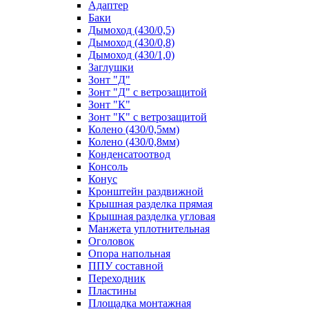
Адаптер
Баки
Дымоход (430/0,5)
Дымоход (430/0,8)
Дымоход (430/1,0)
Заглушки
Зонт "Д"
Зонт "Д" с ветрозащитой
Зонт "К"
Зонт "К" с ветрозащитой
Колено (430/0,5мм)
Колено (430/0,8мм)
Конденсатоотвод
Консоль
Конус
Кронштейн раздвижной
Крышная разделка прямая
Крышная разделка угловая
Манжета уплотнительная
Оголовок
Опора напольная
ППУ составной
Переходник
Пластины
Площадка монтажная