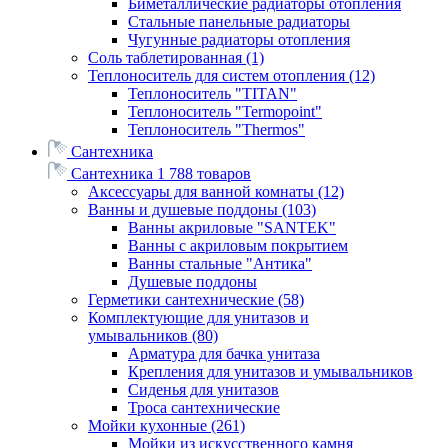
Биметаллические радиаторы отопления
Стальные панельные радиаторы
Чугунные радиаторы отопления
Соль таблетированная
(1)
Теплоноситель для систем отопления
(12)
Теплоноситель "TITAN"
Теплоноситель "Termopoint"
Теплоноситель "Thermos"
Сантехника
Сантехника
1 788 товаров
Аксессуары для ванной комнаты
(12)
Ванны и душевые поддоны
(103)
Ванны акриловые "SANTEK"
Ванны с акриловым покрытием
Ванны стальные "Антика"
Душевые поддоны
Герметики сантехнические
(58)
Комплектующие для унитазов и
умывальников
(80)
Арматура для бачка унитаза
Крепления для унитазов и умывальников
Сиденья для унитазов
Троса сантехнические
Мойки кухонные
(261)
Мойки из искусственного камня