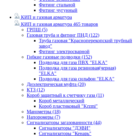
Фитинг стальной
Фитинг чугунный
КИП и газовая арматура
КИП и газовая арматура
465 товаров
ГРПШ
(5)
Газовая труба и фитинг ПНД
(122)
Труба газовая "Красноперекопский трубный
завод"
Фитинг электросварной
Гибкие газовые подводки
(152)
Подводка для газа ПВХ "ELKA"
Подводка для газа резиновая(черная)
"ELKA"
Подводка для газа сильфон "ELKA"
Диэлектрическая муфта
(20)
КТЗ
(12)
Короб защитный к счетчику газа
(11)
Короб металлический
Короб пластиковый "Krzmi"
Манометры
(18)
Напоромеры
(7)
Сигнализаторы загазованности
(44)
Сигнализаторы "ДЭВИ"
Сигнализаторы "Кенарь"