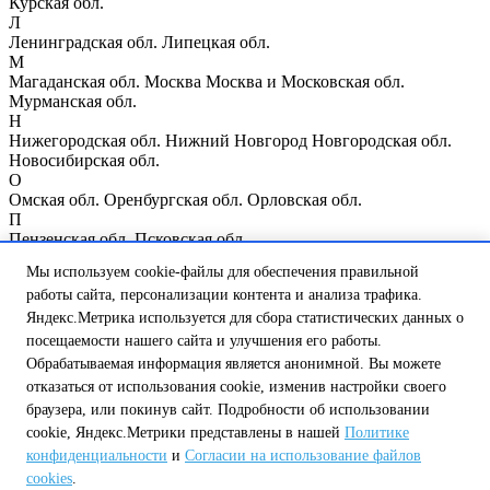
Курская обл.
Л
Ленинградская обл.
Липецкая обл.
М
Магаданская обл.
Москва
Москва и Московская обл.
Мурманская обл.
Н
Нижегородская обл.
Нижний Новгород
Новгородская обл.
Новосибирская обл.
О
Омская обл.
Оренбургская обл.
Орловская обл.
П
Пензенская обл.
Псковская обл.
Р
Мы используем cookie-файлы для обеспечения правильной
Республика Мордовия
Республика Мэрий Эл
Республика
работы сайта, персонализации контента и анализа трафика.
Татарстан
Республика Чувашия
Ростовская обл.
Рязанская обл.
С
Яндекс.Метрика используется для сбора статистических данных о
Самарская обл.
Санкт-Петербург
Саратовская обл.
посещаемости нашего сайта и улучшения его работы.
Сахалинская обл.
Свердловская обл.
Смоленская обл.
Обрабатываемая информация является анонимной. Вы можете
Т
отказаться от использования cookie, изменив настройки своего
Тамбовская обл.
Тверская обл.
Томская обл.
Тульская обл.
браузера, или покинув сайт. Подробности об использовании
Тюменская обл.
cookie, Яндекс.Метрики представлены в нашей
Политике
У
Ульяновская обл.
конфиденциальности
и
Согласии на использование файлов
Ч
cookies
.