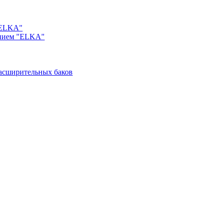
"ELKA"
ением "ELKA"
асширительных баков