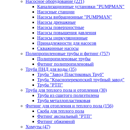
Насосное оборудование
(221)
Канализационные установки "PUMPMAN"
Насосные станции
Насосы вибрационные "PUMPMAN"
Насосы дренажные
Насосы поверхностные
Насосы повышения давления
Насосы циркуляционные
Принадлежности для насосов
Скважинные насосы
Полипропиленовые трубы и фитинг
(757)
Полипропиленовые трубы
Фитинг полипропиленовый
Труба ПНД для воды
(35)
Труба "Завод Пластиковых Труб"
Труба "Красноперекопский трубный завод"
Труба "РТП"
Труба для теплого пола и отопления
(30)
Труба из сшитого полиэтилена
Труба металлопластиковая
Фитинг для отопления и теплого пола
(156)
Скоба для теплого пола
Фитинг аксиальный "РТП"
Фитинг обжимной
Хомуты
(47)