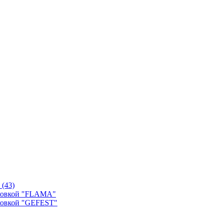
й
(43)
уховкой "FLAMA"
ховкой "GEFEST"