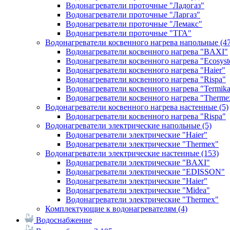
Водонагреватели проточные "Ладогаз"
Водонагреватели проточные "Ларгаз"
Водонагреватели проточные "Лемакс"
Водонагреватели проточные "ТГА"
Водонагреватели косвенного нагрева напольные
(4
Водонагреватели косвенного нагрева "BAXI"
Водонагреватели косвенного нагрева "Ecosys
Водонагреватели косвенного нагрева "Haier"
Водонагреватели косвенного нагрева "Rispa"
Водонагреватели косвенного нагрева "Termik
Водонагреватели косвенного нагрева "Therme
Водонагреватели косвенного нагрева настенные
(5)
Водонагреватели косвенного нагрева "Rispa"
Водонагреватели электрические напольные
(5)
Водонагреватели электрические "Haier"
Водонагреватели электрические "Thermex"
Водонагреватели электрические настенные
(153)
Водонагреватели электрические "BAXI"
Водонагреватели электрические "EDISSON"
Водонагреватели электрические "Haier"
Водонагреватели электрические "Midea"
Водонагреватели электрические "Thermex"
Комплектующие к водонагревателям
(4)
Водоснабжение