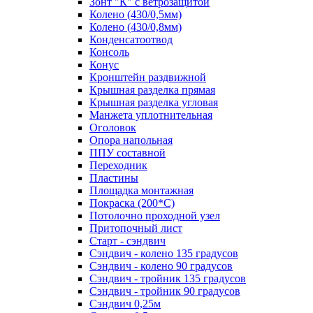
Зонт "К" с ветрозащитой
Колено (430/0,5мм)
Колено (430/0,8мм)
Конденсатоотвод
Консоль
Конус
Кронштейн раздвижной
Крышная разделка прямая
Крышная разделка угловая
Манжета уплотнительная
Оголовок
Опора напольная
ППУ составной
Переходник
Пластины
Площадка монтажная
Покраска (200*С)
Потолочно проходной узел
Притопочный лист
Старт - сэндвич
Сэндвич - колено 135 градусов
Сэндвич - колено 90 градусов
Сэндвич - тройник 135 градусов
Сэндвич - тройник 90 градусов
Сэндвич 0,25м