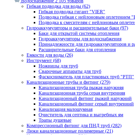
Водоснабжение
2 105 товаров
Гибкая подводка для воды
(62)
Гибкая подводка гигант "VIER"
Подводка гибкая с нейлоновым оплетением 
Подводка к смесителям с нейлоновым оплет
Гидроаккумуляторы и расширительные баки
(97)
Баки для открытой системы отопления
Гидроаккумуляторы для водоснабжения
Принадлежности для гидроаккумуляторов и р
Расширительные баки для отопления
Емкости для воды
(26)
Инструмент
(68)
Ножницы для труб
Сварочные аппараты для труб
Фаскосниматель для пластиковых труб "РТП"
Канализационные трубы и фитинг
(279)
Канализационная труба рыжая наружняя
Канализационная труба серая внутренняя
Канализационный фитинг рыжий наружний
Канализационный фитинг серый внутренний
Канализация малошумная
Очиститель для септика и выгребных ям
Трапы душевые
Компрессионный фитинг для ПНД труб
(282)
Люки канализационные полимерные
(21)