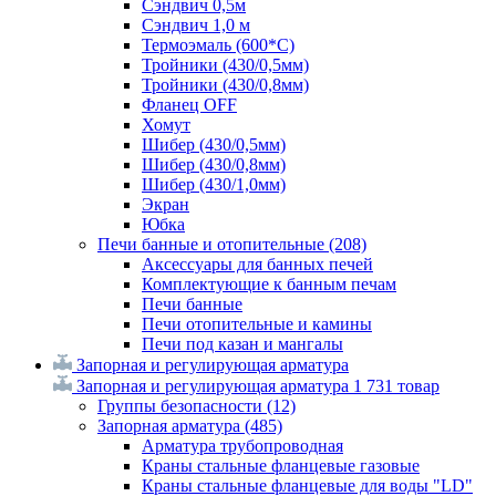
Сэндвич 0,5м
Сэндвич 1,0 м
Термоэмаль (600*С)
Тройники (430/0,5мм)
Тройники (430/0,8мм)
Фланец OFF
Хомут
Шибер (430/0,5мм)
Шибер (430/0,8мм)
Шибер (430/1,0мм)
Экран
Юбка
Печи банные и отопительные
(208)
Аксессуары для банных печей
Комплектующие к банным печам
Печи банные
Печи отопительные и камины
Печи под казан и мангалы
Запорная и регулирующая арматура
Запорная и регулирующая арматура
1 731 товар
Группы безопасности
(12)
Запорная арматура
(485)
Арматура трубопроводная
Краны стальные фланцевые газовые
Краны стальные фланцевые для воды "LD"