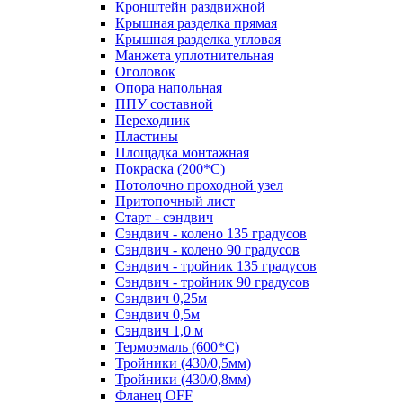
Кронштейн раздвижной
Крышная разделка прямая
Крышная разделка угловая
Манжета уплотнительная
Оголовок
Опора напольная
ППУ составной
Переходник
Пластины
Площадка монтажная
Покраска (200*С)
Потолочно проходной узел
Притопочный лист
Старт - сэндвич
Сэндвич - колено 135 градусов
Сэндвич - колено 90 градусов
Сэндвич - тройник 135 градусов
Сэндвич - тройник 90 градусов
Сэндвич 0,25м
Сэндвич 0,5м
Сэндвич 1,0 м
Термоэмаль (600*С)
Тройники (430/0,5мм)
Тройники (430/0,8мм)
Фланец OFF