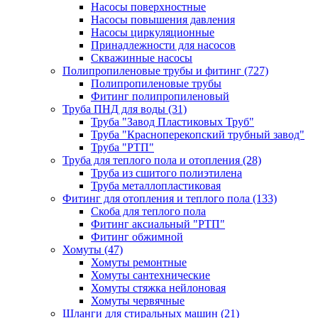
Насосы поверхностные
Насосы повышения давления
Насосы циркуляционные
Принадлежности для насосов
Скважинные насосы
Полипропиленовые трубы и фитинг
(727)
Полипропиленовые трубы
Фитинг полипропиленовый
Труба ПНД для воды
(31)
Труба "Завод Пластиковых Труб"
Труба "Красноперекопский трубный завод"
Труба "РТП"
Труба для теплого пола и отопления
(28)
Труба из сшитого полиэтилена
Труба металлопластиковая
Фитинг для отопления и теплого пола
(133)
Скоба для теплого пола
Фитинг аксиальный "РТП"
Фитинг обжимной
Хомуты
(47)
Хомуты ремонтные
Хомуты сантехнические
Хомуты стяжка нейлоновая
Хомуты червячные
Шланги для стиральных машин
(21)