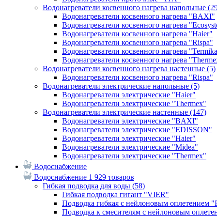
Водонагреватели косвенного нагрева напольные
(2
Водонагреватели косвенного нагрева "BAXI"
Водонагреватели косвенного нагрева "Ecosys
Водонагреватели косвенного нагрева "Haier"
Водонагреватели косвенного нагрева "Rispa"
Водонагреватели косвенного нагрева "Termik
Водонагреватели косвенного нагрева "Therme
Водонагреватели косвенного нагрева настенные
(5)
Водонагреватели косвенного нагрева "Rispa"
Водонагреватели электрические напольные
(5)
Водонагреватели электрические "Haier"
Водонагреватели электрические "Thermex"
Водонагреватели электрические настенные
(147)
Водонагреватели электрические "BAXI"
Водонагреватели электрические "EDISSON"
Водонагреватели электрические "Haier"
Водонагреватели электрические "Midea"
Водонагреватели электрические "Thermex"
Водоснабжение
Водоснабжение
1 929 товаров
Гибкая подводка для воды
(58)
Гибкая подводка гигант "VIER"
Подводка гибкая с нейлоновым оплетением 
Подводка к смесителям с нейлоновым оплет