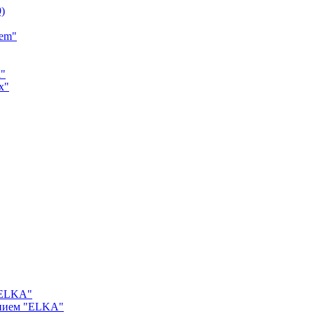
9)
tem"
a"
x"
"ELKA"
ением "ELKA"