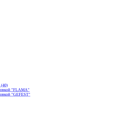
й
(40)
уховкой "FLAMA"
ховкой "GEFEST"