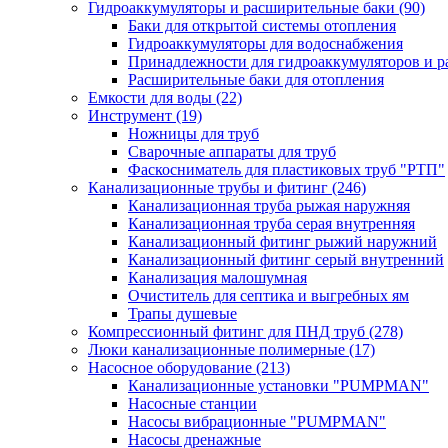
Гидроаккумуляторы и расширительные баки
(90)
Баки для открытой системы отопления
Гидроаккумуляторы для водоснабжения
Принадлежности для гидроаккумуляторов и р
Расширительные баки для отопления
Емкости для воды
(22)
Инструмент
(19)
Ножницы для труб
Сварочные аппараты для труб
Фаскосниматель для пластиковых труб "РТП"
Канализационные трубы и фитинг
(246)
Канализационная труба рыжая наружняя
Канализационная труба серая внутренняя
Канализационный фитинг рыжий наружний
Канализационный фитинг серый внутренний
Канализация малошумная
Очиститель для септика и выгребных ям
Трапы душевые
Компрессионный фитинг для ПНД труб
(278)
Люки канализационные полимерные
(17)
Насосное оборудование
(213)
Канализационные установки "PUMPMAN"
Насосные станции
Насосы вибрационные "PUMPMAN"
Насосы дренажные