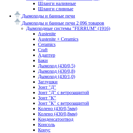
Шланги наливные
Шланги сливные
Дымоходы и банные печи
Дымоходы и банные печи
2 096 товаров
Дымоходные системы "FERRUM"
(1916)
Austenite
Austenite + Ceramics
Ceramics
Craft
Адаптер
Баки
Дымоход (430/0,5)
Дымоход (430/0,8)
Дымоход (430/1,0)
Заглушки
Зонт "Д"
Зонт "Д" с ветрозащитой
Зонт "К"
Зонт "К" с ветрозащитой
Колено (430/0,5мм)
Колено (430/0,8мм)
Конденсатоотвод
Консоль
Конус