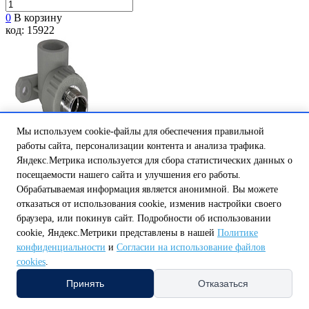
0
В корзину
код: 15922
Мы используем cookie-файлы для обеспечения правильной
работы сайта, персонализации контента и анализа трафика.
Яндекс.Метрика используется для сбора статистических данных о
посещаемости нашего сайта и улучшения его работы.
Обрабатываемая информация является анонимной. Вы можете
отказаться от использования cookie, изменив настройки своего
браузера, или покинув сайт. Подробности об использовании
cookie, Яндекс.Метрики представлены в нашей
Политике
Угольник с КРЕПЛЕНИЕМ КНР 25х3/4 серый РТП (60/20)
конфиденциальности
и
Согласии на использование файлов
Есть в наличии
cookies
.
Цена:
Принять
Отказаться
.............................................
166,32 ₽