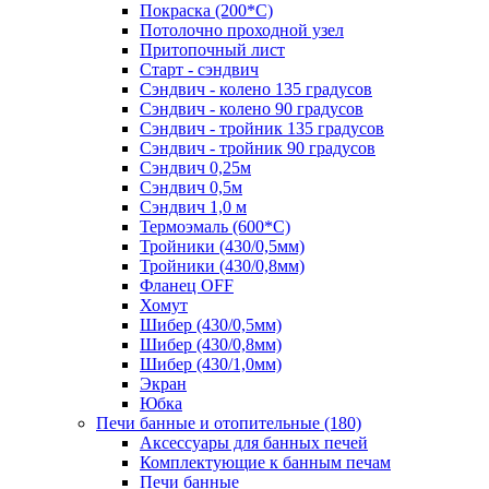
Покраска (200*С)
Потолочно проходной узел
Притопочный лист
Старт - сэндвич
Сэндвич - колено 135 градусов
Сэндвич - колено 90 градусов
Сэндвич - тройник 135 градусов
Сэндвич - тройник 90 градусов
Сэндвич 0,25м
Сэндвич 0,5м
Сэндвич 1,0 м
Термоэмаль (600*С)
Тройники (430/0,5мм)
Тройники (430/0,8мм)
Фланец OFF
Хомут
Шибер (430/0,5мм)
Шибер (430/0,8мм)
Шибер (430/1,0мм)
Экран
Юбка
Печи банные и отопительные
(180)
Аксессуары для банных печей
Комплектующие к банным печам
Печи банные