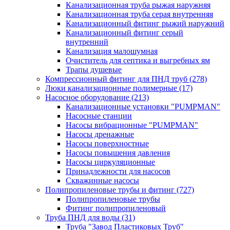
Канализационная труба рыжая наружняя
Канализационная труба серая внутренняя
Канализационный фитинг рыжий наружний
Канализационный фитинг серый
внутренний
Канализация малошумная
Очиститель для септика и выгребных ям
Трапы душевые
Компрессионный фитинг для ПНД труб
(278)
Люки канализационные полимерные
(17)
Насосное оборудование
(213)
Канализационные установки "PUMPMAN"
Насосные станции
Насосы вибрационные "PUMPMAN"
Насосы дренажные
Насосы поверхностные
Насосы повышения давления
Насосы циркуляционные
Принадлежности для насосов
Скважинные насосы
Полипропиленовые трубы и фитинг
(727)
Полипропиленовые трубы
Фитинг полипропиленовый
Труба ПНД для воды
(31)
Труба "Завод Пластиковых Труб"