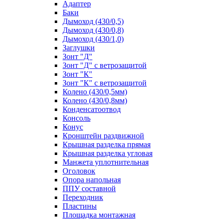
Адаптер
Баки
Дымоход (430/0,5)
Дымоход (430/0,8)
Дымоход (430/1,0)
Заглушки
Зонт "Д"
Зонт "Д" с ветрозащитой
Зонт "К"
Зонт "К" с ветрозащитой
Колено (430/0,5мм)
Колено (430/0,8мм)
Конденсатоотвод
Консоль
Конус
Кронштейн раздвижной
Крышная разделка прямая
Крышная разделка угловая
Манжета уплотнительная
Оголовок
Опора напольная
ППУ составной
Переходник
Пластины
Площадка монтажная