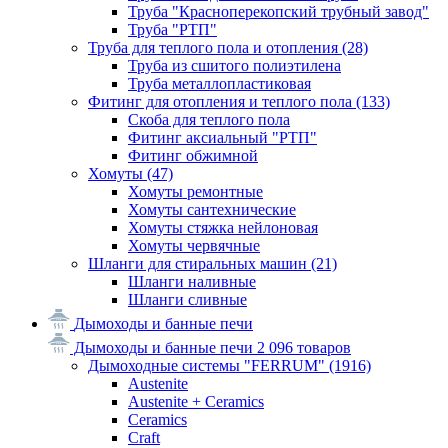
Труба "Красноперекопский трубный завод"
Труба "РТП"
Труба для теплого пола и отопления
(28)
Труба из сшитого полиэтилена
Труба металлопластиковая
Фитинг для отопления и теплого пола
(133)
Скоба для теплого пола
Фитинг аксиальный "РТП"
Фитинг обжимной
Хомуты
(47)
Хомуты ремонтные
Хомуты сантехнические
Хомуты стяжка нейлоновая
Хомуты червячные
Шланги для стиральных машин
(21)
Шланги наливные
Шланги сливные
Дымоходы и банные печи
Дымоходы и банные печи
2 096 товаров
Дымоходные системы "FERRUM"
(1916)
Austenite
Austenite + Ceramics
Ceramics
Craft