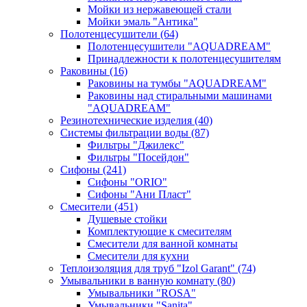
Мойки из нержавеющей стали
Мойки эмаль "Антика"
Полотенцесушители
(64)
Полотенцесушители "AQUADREAM"
Принадлежности к полотенцесушителям
Раковины
(16)
Раковины на тумбы "AQUADREAM"
Раковины над стиральными машинами
"AQUADREAM"
Резинотехнические изделия
(40)
Системы фильтрации воды
(87)
Фильтры "Джилекс"
Фильтры "Посейдон"
Сифоны
(241)
Сифоны "ORIO"
Сифоны "Ани Пласт"
Смесители
(451)
Душевые стойки
Комплектующие к смесителям
Смесители для ванной комнаты
Смесители для кухни
Теплоизоляция для труб "Izol Garant"
(74)
Умывальники в ванную комнату
(80)
Умывальники "ROSA"
Умывальники "Sanita"