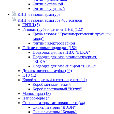
Фитинг стальной
Фитинг чугунный
КИП и газовая арматура
КИП и газовая арматура
465 товаров
ГРПШ
(5)
Газовая труба и фитинг ПНД
(122)
Труба газовая "Красноперекопский трубный
завод"
Фитинг электросварной
Гибкие газовые подводки
(152)
Подводка для газа ПВХ "ELKA"
Подводка для газа резиновая(черная)
"ELKA"
Подводка для газа сильфон "ELKA"
Диэлектрическая муфта
(20)
КТЗ
(12)
Короб защитный к счетчику газа
(11)
Короб металлический
Короб пластиковый "Krzmi"
Манометры
(18)
Напоромеры
(7)
Сигнализаторы загазованности
(44)
Сигнализаторы "ДЭВИ"
Сигнализаторы "Кенарь"