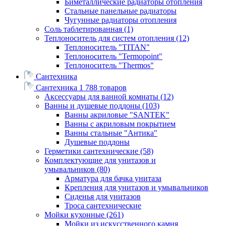
Биметаллические радиаторы отопления
Стальные панельные радиаторы
Чугунные радиаторы отопления
Соль таблетированная
(1)
Теплоноситель для систем отопления
(12)
Теплоноситель "TITAN"
Теплоноситель "Termopoint"
Теплоноситель "Thermos"
Сантехника
Сантехника
1 788 товаров
Аксессуары для ванной комнаты
(12)
Ванны и душевые поддоны
(103)
Ванны акриловые "SANTEK"
Ванны с акриловым покрытием
Ванны стальные "Антика"
Душевые поддоны
Герметики сантехнические
(58)
Комплектующие для унитазов и
умывальников
(80)
Арматура для бачка унитаза
Крепления для унитазов и умывальников
Сиденья для унитазов
Троса сантехнические
Мойки кухонные
(261)
Мойки из искусственного камня