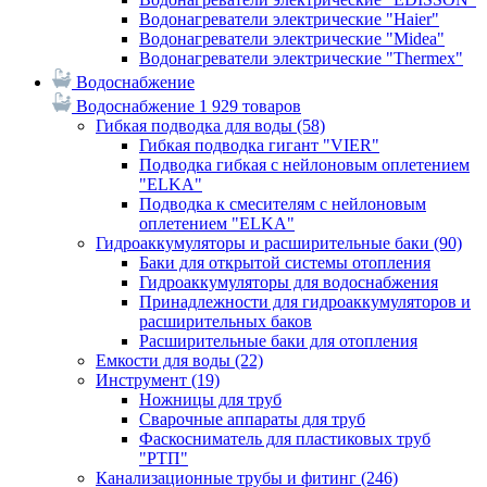
Водонагреватели электрические "Haier"
Водонагреватели электрические "Midea"
Водонагреватели электрические "Thermex"
Водоснабжение
Водоснабжение
1 929 товаров
Гибкая подводка для воды
(58)
Гибкая подводка гигант "VIER"
Подводка гибкая с нейлоновым оплетением
"ELKA"
Подводка к смесителям с нейлоновым
оплетением "ELKA"
Гидроаккумуляторы и расширительные баки
(90)
Баки для открытой системы отопления
Гидроаккумуляторы для водоснабжения
Принадлежности для гидроаккумуляторов и
расширительных баков
Расширительные баки для отопления
Емкости для воды
(22)
Инструмент
(19)
Ножницы для труб
Сварочные аппараты для труб
Фаскосниматель для пластиковых труб
"РТП"
Канализационные трубы и фитинг
(246)