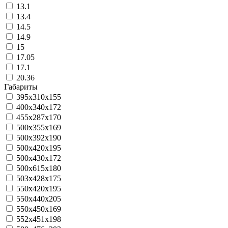
13.1
13.4
14.5
14.9
15
17.05
17.1
20.36
Габариты
395х310х155
400х340х172
455х287х170
500х355х169
500х392х190
500х420х195
500х430х172
500х615х180
503х428х175
550х420х195
550х440х205
550х450х169
552х451х198