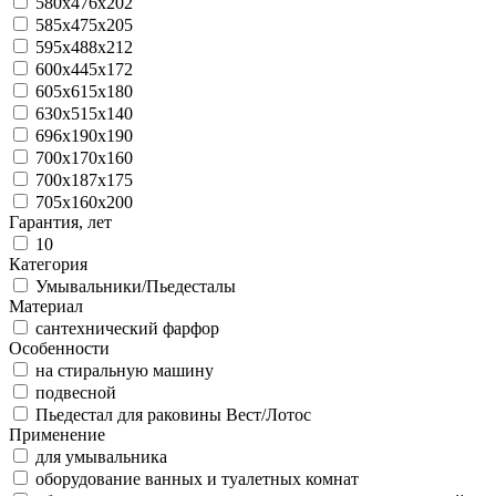
580х476х202
585х475х205
595х488х212
600х445х172
605х615х180
630х515х140
696х190х190
700х170х160
700х187х175
705х160х200
Гарантия, лет
10
Категория
Умывальники/Пьедесталы
Материал
сантехнический фарфор
Особенности
на стиральную машину
подвесной
Пьедестал для раковины Вест/Лотос
Применение
для умывальника
оборудование ванных и туалетных комнат