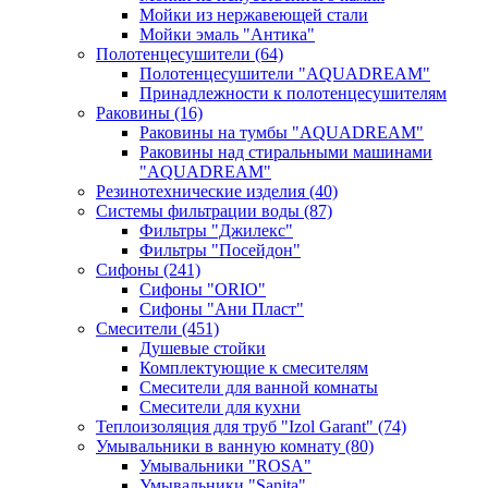
Мойки из нержавеющей стали
Мойки эмаль "Антика"
Полотенцесушители
(64)
Полотенцесушители "AQUADREAM"
Принадлежности к полотенцесушителям
Раковины
(16)
Раковины на тумбы "AQUADREAM"
Раковины над стиральными машинами
"AQUADREAM"
Резинотехнические изделия
(40)
Системы фильтрации воды
(87)
Фильтры "Джилекс"
Фильтры "Посейдон"
Сифоны
(241)
Сифоны "ORIO"
Сифоны "Ани Пласт"
Смесители
(451)
Душевые стойки
Комплектующие к смесителям
Смесители для ванной комнаты
Смесители для кухни
Теплоизоляция для труб "Izol Garant"
(74)
Умывальники в ванную комнату
(80)
Умывальники "ROSA"
Умывальники "Sanita"