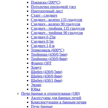
Покраска (200*С)
Потолочно проходной узел
Притопочный лист
Старт - сэндвич
Сэндвич - колено 135 градусов
Сэндвич - колено 90 градусов
Сэндвич - тройник 135 градусов
Сэндвич - тройник 90 градусов
Сэндвич 0,25м
Сэндвич 0,5м
Сэндвич 1,0 м
Термоэмаль (600*С)
Тройники (430/0,5мм)
Тройники (430/0,8мм)
Фланец OFF
Хомут
Шибер (430/0,5мм)
Шибер (430/0,8мм)
Шибер (430/1,0мм)
Экран
Юбка
Печи банные и отопительные
(180)
Аксессуары для банных печей
Комплектующие к банным печам
Печи банные