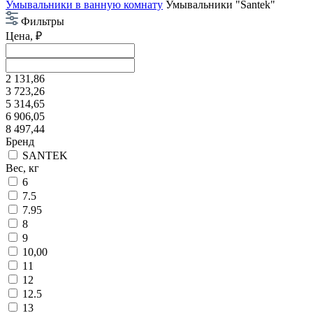
Умывальники в ванную комнату
Умывальники "Santek"
Фильтры
Цена, ₽
2 131,86
3 723,26
5 314,65
6 906,05
8 497,44
Бренд
SANTEK
Вес, кг
6
7.5
7.95
8
9
10,00
11
12
12.5
13