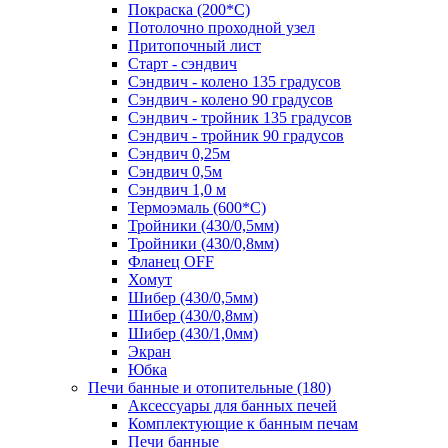
Покраска (200*С)
Потолочно проходной узел
Притопочный лист
Старт - сэндвич
Сэндвич - колено 135 градусов
Сэндвич - колено 90 градусов
Сэндвич - тройник 135 градусов
Сэндвич - тройник 90 градусов
Сэндвич 0,25м
Сэндвич 0,5м
Сэндвич 1,0 м
Термоэмаль (600*С)
Тройники (430/0,5мм)
Тройники (430/0,8мм)
Фланец OFF
Хомут
Шибер (430/0,5мм)
Шибер (430/0,8мм)
Шибер (430/1,0мм)
Экран
Юбка
Печи банные и отопительные
(180)
Аксессуары для банных печей
Комплектующие к банным печам
Печи банные