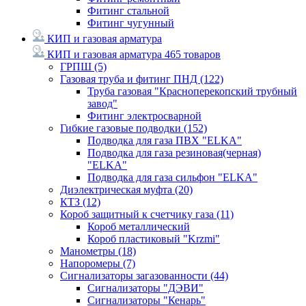
Фитинг стальной
Фитинг чугунный
КИП и газовая арматура
КИП и газовая арматура
465 товаров
ГРПШ
(5)
Газовая труба и фитинг ПНД
(122)
Труба газовая "Красноперекопский трубный
завод"
Фитинг электросварной
Гибкие газовые подводки
(152)
Подводка для газа ПВХ "ELKA"
Подводка для газа резиновая(черная)
"ELKA"
Подводка для газа сильфон "ELKA"
Диэлектрическая муфта
(20)
КТЗ
(12)
Короб защитный к счетчику газа
(11)
Короб металлический
Короб пластиковый "Krzmi"
Манометры
(18)
Напоромеры
(7)
Сигнализаторы загазованности
(44)
Сигнализаторы "ДЭВИ"
Сигнализаторы "Кенарь"