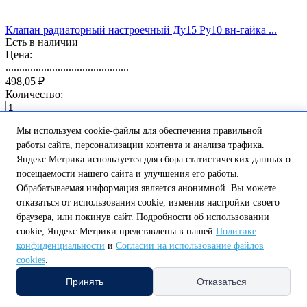
Клапан радиаторный настроечный Ду15 Ру10 вн-гайка ...
Есть в наличии
Цена:
.............................................
498,05 ₽
Количество:
0
В корзину
Мы используем cookie-файлы для обеспечения правильной
код: LD 59.241.1.20
работы сайта, персонализации контента и анализа трафика.
Яндекс.Метрика используется для сбора статистических данных о
посещаемости нашего сайта и улучшения его работы.
Обрабатываемая информация является анонимной. Вы можете
отказаться от использования cookie, изменив настройки своего
браузера, или покинув сайт. Подробности об использовании
cookie, Яндекс.Метрики представлены в нашей
Политике
конфиденциальности
и
Согласии на использование файлов
Клапан радиаторный регулировочный угловой Ду20 Ру1 ...
Есть в наличии
cookies
.
Цена:
Принять
Отказаться
.............................................
651,07 ₽