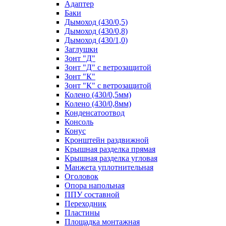
Адаптер
Баки
Дымоход (430/0,5)
Дымоход (430/0,8)
Дымоход (430/1,0)
Заглушки
Зонт "Д"
Зонт "Д" с ветрозащитой
Зонт "К"
Зонт "К" с ветрозащитой
Колено (430/0,5мм)
Колено (430/0,8мм)
Конденсатоотвод
Консоль
Конус
Кронштейн раздвижной
Крышная разделка прямая
Крышная разделка угловая
Манжета уплотнительная
Оголовок
Опора напольная
ППУ составной
Переходник
Пластины
Площадка монтажная