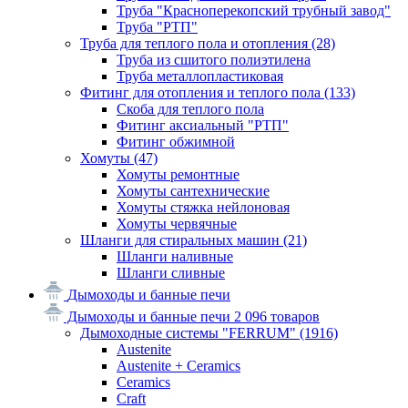
Труба "Красноперекопский трубный завод"
Труба "РТП"
Труба для теплого пола и отопления
(28)
Труба из сшитого полиэтилена
Труба металлопластиковая
Фитинг для отопления и теплого пола
(133)
Скоба для теплого пола
Фитинг аксиальный "РТП"
Фитинг обжимной
Хомуты
(47)
Хомуты ремонтные
Хомуты сантехнические
Хомуты стяжка нейлоновая
Хомуты червячные
Шланги для стиральных машин
(21)
Шланги наливные
Шланги сливные
Дымоходы и банные печи
Дымоходы и банные печи
2 096 товаров
Дымоходные системы "FERRUM"
(1916)
Austenite
Austenite + Ceramics
Ceramics
Craft