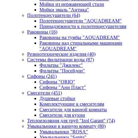
Мойки из нержавеющей стали
Мойки эмаль "Антика"
Полотенцесушители
(64)
Полотенцесушители "AQUADREAM"
Принадлежности к полотенцесушителям
Раковины
(16)
Раковины на тумбы "AQUADREAM"
Раковины над стиральными машинами
"AQUADREAM"
Резинотехнические изделия
(40)
Системы фильтрации воды
(87)
Фильтры "Джилекс"
Фильтры "Посейдон"
Сифоны
(241)
Сифоны "ORIO"
Сифоны "Ани Пласт"
Смесители
(451)
Душевые стойки
Комплектующие к смесителям
Смесители для ванной комнаты
Смесители для кухни
Теплоизоляция для труб "Izol Garant"
(74)
Умывальники в ванную комнату
(80)
Умывальники "ROSA"
Умывальники "Sanita"