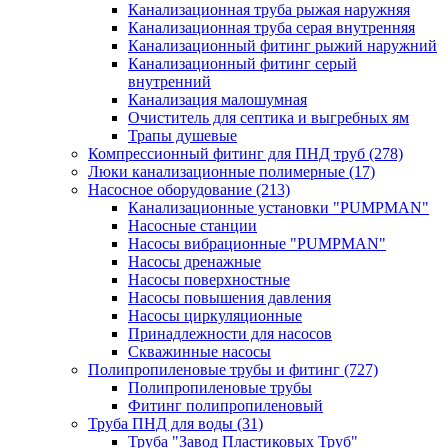
Канализационная труба рыжая наружняя
Канализационная труба серая внутренняя
Канализационный фитинг рыжий наружний
Канализационный фитинг серый
внутренний
Канализация малошумная
Очиститель для септика и выгребных ям
Трапы душевые
Компрессионный фитинг для ПНД труб
(278)
Люки канализационные полимерные
(17)
Насосное оборудование
(213)
Канализационные установки "PUMPMAN"
Насосные станции
Насосы вибрационные "PUMPMAN"
Насосы дренажные
Насосы поверхностные
Насосы повышения давления
Насосы циркуляционные
Принадлежности для насосов
Скважинные насосы
Полипропиленовые трубы и фитинг
(727)
Полипропиленовые трубы
Фитинг полипропиленовый
Труба ПНД для воды
(31)
Труба "Завод Пластиковых Труб"