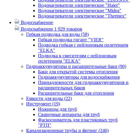
Водонагреватели электрические "Haier"
Водонагреватели электрические "Midea"
Водонагреватели электрические "Thermex"
Водоснабжение
Водоснабжение
1 929 товаров
Гибкая подводка для воды
(58)
Гибкая подводка гигант "VIER"
Подводка гибкая с нейлоновым оплетением
"ELKA"
Подводка к смесителям с нейлоновым
оплетением "ELKA"
Гидроаккумуляторы и расширительные баки
(90)
Баки для открытой системы отопления
Гидроаккумуляторы для водоснабжения
Принадлежности для гидроаккумуляторов и
расширительных баков
Расширительные баки для отопления
Емкости для воды
(22)
Инструмент
(19)
Ножницы для труб
Сварочные аппараты для труб
Фаскосниматель для пластиковых труб
"РТП"
Канализационные трубы и фитинг
(246)