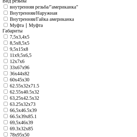
Вид резьбы
внутренняя резьба/"американка"
Внутренняя/Наружная
Внутренняя/Гайка американка
Муфта ∣ Муфта
Габариты
7,5x3,4x5
8,5x8,5x5
9,5х15х8
11x9,5x6,5
12x7x6
33x67x96
36x44x82
60x45x30
62.55x32x71.5
62.55x40.5x32
63,25x42.5x32
63.25x32x73
66,5x46.5x39
66.5x39x85.1
69,5x46x39
69.3x32x85
78х95х50