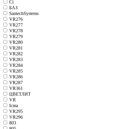
Ci
БАЗ
SantechSystems
VR276
VR277
VR278
VR279
VR280
VR281
VR282
VR283
VR284
VR285
VR286
VR287
VR361
ЦВЕТЛИТ
VR
Icma
VR295
VR296
803
805