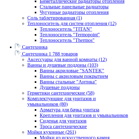
Биметаллические радиаторы отопления
Стальные панельные радиаторы
Чугунные радиаторы отопления
Соль таблетированная
(1)
Теплоноситель для систем отопления
(12)
Теплоноситель "TITAN"
Теплоноситель "Termopoint"
Теплоноситель "Thermos"
Сантехника
Сантехника
1 788 товаров
Аксессуары для ванной комнаты
(12)
Ванны и душевые поддоны
(103)
Ванны акриловые "SANTEK"
Ванны с акриловым покрытием
Ванны стальные "Антика"
Душевые поддоны
Герметики сантехнические
(58)
Комплектующие для унитазов и
умывальников
(80)
Арматура для бачка унитаза
Крепления для унитазов и умывальников
Сиденья для унитазов
Троса сантехнические
Мойки кухонные
(261)
Мойки из искусственного камня