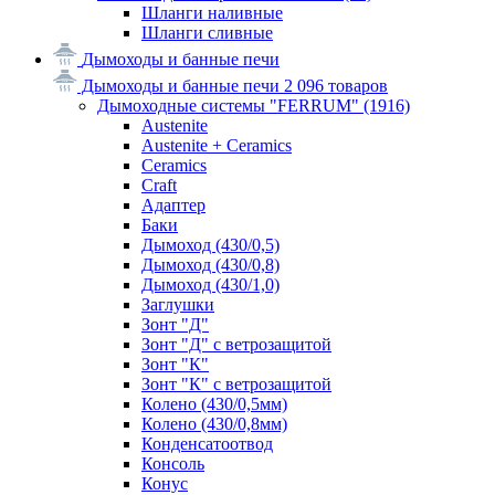
Шланги наливные
Шланги сливные
Дымоходы и банные печи
Дымоходы и банные печи
2 096 товаров
Дымоходные системы "FERRUM"
(1916)
Austenite
Austenite + Ceramics
Ceramics
Craft
Адаптер
Баки
Дымоход (430/0,5)
Дымоход (430/0,8)
Дымоход (430/1,0)
Заглушки
Зонт "Д"
Зонт "Д" с ветрозащитой
Зонт "К"
Зонт "К" с ветрозащитой
Колено (430/0,5мм)
Колено (430/0,8мм)
Конденсатоотвод
Консоль
Конус