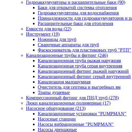
Гидроаккумуляторы и расширительные баки
(90)
Баки для открытой системы отопления
Гидроаккумуляторы для водоснабжения
Принадлежности для гидроаккумуляторов и р
Расширительные баки для отопления
Емкости для воды
(22)
Инструмент
(19)
Ножницы для труб
Сварочные аппараты для труб
Фаскосниматель для пластиковых труб "РТП"
Канализационные трубы и фитинг
(246)
Канализационная труба рыжая наружняя
Канализационная труба серая внутренняя
Канализационный фитинг рыжий наружний
Канализационный фитинг серый внутренний
Канализация малошумная
Очиститель для септика и выгребных ям
Трапы душевые
Компрессионный фитинг для ПНД труб
(278)
Люки канализационные полимерные
(17)
Насосное оборудование
(213)
Канализационные установки "PUMPMAN"
Насосные станции
Насосы вибрационные "PUMPMAN"
Насосы дренажные