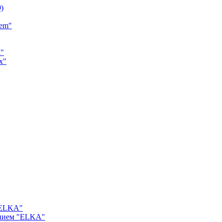
9)
tem"
a"
x"
"ELKA"
ением "ELKA"