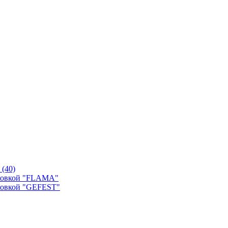
й
(40)
уховкой "FLAMA"
ховкой "GEFEST"