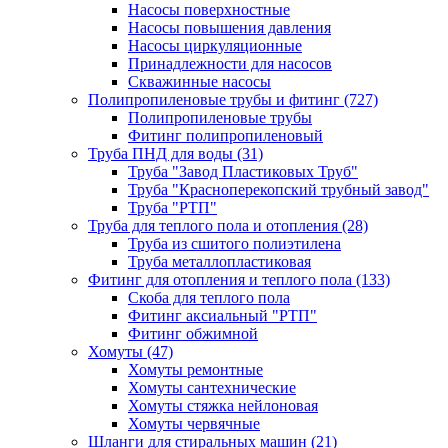
Насосы поверхностные
Насосы повышения давления
Насосы циркуляционные
Принадлежности для насосов
Скважинные насосы
Полипропиленовые трубы и фитинг
(727)
Полипропиленовые трубы
Фитинг полипропиленовый
Труба ПНД для воды
(31)
Труба "Завод Пластиковых Труб"
Труба "Красноперекопский трубный завод"
Труба "РТП"
Труба для теплого пола и отопления
(28)
Труба из сшитого полиэтилена
Труба металлопластиковая
Фитинг для отопления и теплого пола
(133)
Скоба для теплого пола
Фитинг аксиальный "РТП"
Фитинг обжимной
Хомуты
(47)
Хомуты ремонтные
Хомуты сантехнические
Хомуты стяжка нейлоновая
Хомуты червячные
Шланги для стиральных машин
(21)