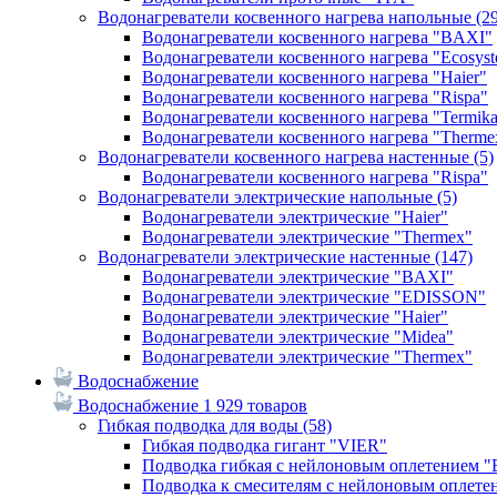
Водонагреватели косвенного нагрева напольные
(2
Водонагреватели косвенного нагрева "BAXI"
Водонагреватели косвенного нагрева "Ecosys
Водонагреватели косвенного нагрева "Haier"
Водонагреватели косвенного нагрева "Rispa"
Водонагреватели косвенного нагрева "Termik
Водонагреватели косвенного нагрева "Therme
Водонагреватели косвенного нагрева настенные
(5)
Водонагреватели косвенного нагрева "Rispa"
Водонагреватели электрические напольные
(5)
Водонагреватели электрические "Haier"
Водонагреватели электрические "Thermex"
Водонагреватели электрические настенные
(147)
Водонагреватели электрические "BAXI"
Водонагреватели электрические "EDISSON"
Водонагреватели электрические "Haier"
Водонагреватели электрические "Midea"
Водонагреватели электрические "Thermex"
Водоснабжение
Водоснабжение
1 929 товаров
Гибкая подводка для воды
(58)
Гибкая подводка гигант "VIER"
Подводка гибкая с нейлоновым оплетением 
Подводка к смесителям с нейлоновым оплет