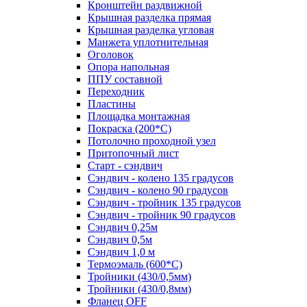
Кронштейн раздвижной
Крышная разделка прямая
Крышная разделка угловая
Манжета уплотнительная
Оголовок
Опора напольная
ППУ составной
Переходник
Пластины
Площадка монтажная
Покраска (200*С)
Потолочно проходной узел
Притопочный лист
Старт - сэндвич
Сэндвич - колено 135 градусов
Сэндвич - колено 90 градусов
Сэндвич - тройник 135 градусов
Сэндвич - тройник 90 градусов
Сэндвич 0,25м
Сэндвич 0,5м
Сэндвич 1,0 м
Термоэмаль (600*С)
Тройники (430/0,5мм)
Тройники (430/0,8мм)
Фланец OFF