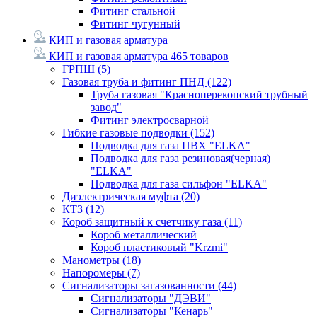
Фитинг стальной
Фитинг чугунный
КИП и газовая арматура
КИП и газовая арматура
465 товаров
ГРПШ
(5)
Газовая труба и фитинг ПНД
(122)
Труба газовая "Красноперекопский трубный
завод"
Фитинг электросварной
Гибкие газовые подводки
(152)
Подводка для газа ПВХ "ELKA"
Подводка для газа резиновая(черная)
"ELKA"
Подводка для газа сильфон "ELKA"
Диэлектрическая муфта
(20)
КТЗ
(12)
Короб защитный к счетчику газа
(11)
Короб металлический
Короб пластиковый "Krzmi"
Манометры
(18)
Напоромеры
(7)
Сигнализаторы загазованности
(44)
Сигнализаторы "ДЭВИ"
Сигнализаторы "Кенарь"