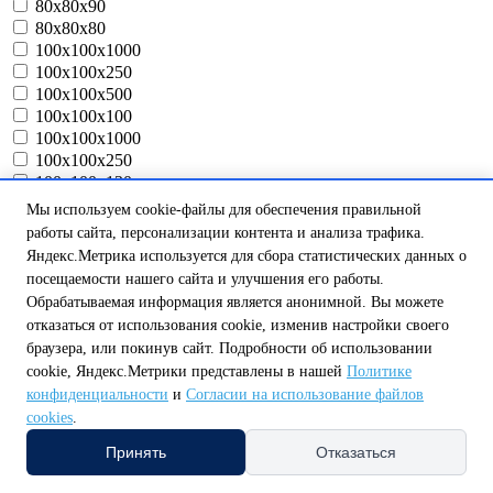
80х80х90
80х80х80
100х100х1000
100х100х250
100х100х500
100х100х100
100х100х1000
100х100х250
100х100х130
110х130х100
Мы используем cookie-файлы для обеспечения правильной
125х125х800
работы сайта, персонализации контента и анализа трафика.
140х140х10
Яндекс.Метрика используется для сбора статистических данных о
160х160х10
посещаемости нашего сайта и улучшения его работы.
180х150х150
Обрабатываемая информация является анонимной. Вы можете
200*190*248
отказаться от использования cookie, изменив настройки своего
200х190х248
браузера, или покинув сайт. Подробности об использовании
215x390x600
cookie, Яндекс.Метрики представлены в нашей
Политике
225х295х300
конфиденциальности
и
Согласии на использование файлов
240*203,6*420
cookies
.
240 *140* 540
240х203х420
Принять
Отказаться
240х140х540
240х140х710