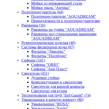
Мойки из нержавеющей стали
Мойки эмаль "Антика"
Полотенцесушители
(64)
Полотенцесушители "AQUADREAM"
Принадлежности к полотенцесушителям
Раковины
(16)
Раковины на тумбы "AQUADREAM"
Раковины над стиральными машинами
"AQUADREAM"
Резинотехнические изделия
(40)
Системы фильтрации воды
(87)
Фильтры "Джилекс"
Фильтры "Посейдон"
Сифоны
(241)
Сифоны "ORIO"
Сифоны "Ани Пласт"
Смесители
(451)
Душевые стойки
Комплектующие к смесителям
Смесители для ванной комнаты
Смесители для кухни
Теплоизоляция для труб "Izol Garant"
(74)
Умывальники в ванную комнату
(80)
Умывальники "ROSA"
Умывальники "Sanita"