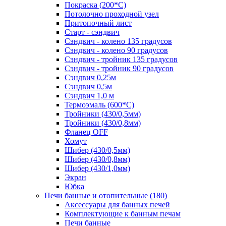
Покраска (200*С)
Потолочно проходной узел
Притопочный лист
Старт - сэндвич
Сэндвич - колено 135 градусов
Сэндвич - колено 90 градусов
Сэндвич - тройник 135 градусов
Сэндвич - тройник 90 градусов
Сэндвич 0,25м
Сэндвич 0,5м
Сэндвич 1,0 м
Термоэмаль (600*С)
Тройники (430/0,5мм)
Тройники (430/0,8мм)
Фланец OFF
Хомут
Шибер (430/0,5мм)
Шибер (430/0,8мм)
Шибер (430/1,0мм)
Экран
Юбка
Печи банные и отопительные
(180)
Аксессуары для банных печей
Комплектующие к банным печам
Печи банные