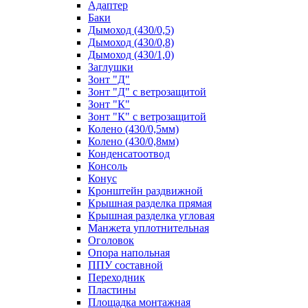
Адаптер
Баки
Дымоход (430/0,5)
Дымоход (430/0,8)
Дымоход (430/1,0)
Заглушки
Зонт "Д"
Зонт "Д" с ветрозащитой
Зонт "К"
Зонт "К" с ветрозащитой
Колено (430/0,5мм)
Колено (430/0,8мм)
Конденсатоотвод
Консоль
Конус
Кронштейн раздвижной
Крышная разделка прямая
Крышная разделка угловая
Манжета уплотнительная
Оголовок
Опора напольная
ППУ составной
Переходник
Пластины
Площадка монтажная