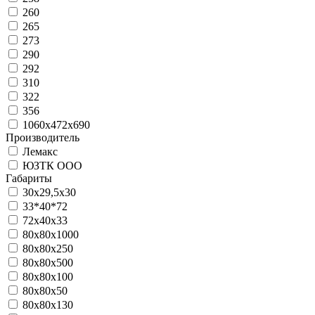
260
265
273
290
292
310
322
356
1060x472x690
Производитель
Лемакс
ЮЗТК ООО
Габариты
30х29,5х30
33*40*72
72x40x33
80х80х1000
80х80х250
80х80х500
80х80х100
80х80х50
80х80х130