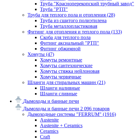
Труба "Красноперекопский трубный завод"
Труба "РТП"
Труба для теплого пола и отопления
(28)
Труба из сшитого полиэтилена
Труба металлопластиковая
Фитинг для отопления и теплого пола
(133)
Скоба для теплого пола
Фитинг аксиальный "РТП"
Фитинг обжимной
Хомуты
(47)
Хомуты ремонтные
Хомуты сантехнические
Хомуты стяжка нейлоновая
Хомуты червячные
Шланги для стиральных машин
(21)
Шланги наливные
Шланги сливные
Дымоходы и банные печи
Дымоходы и банные печи
2 096 товаров
Дымоходные системы "FERRUM"
(1916)
Austenite
Austenite + Ceramics
Ceramics
Craft