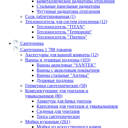
Биметаллические радиаторы отопления
Стальные панельные радиаторы
Чугунные радиаторы отопления
Соль таблетированная
(1)
Теплоноситель для систем отопления
(12)
Теплоноситель "TITAN"
Теплоноситель "Termopoint"
Теплоноситель "Thermos"
Сантехника
Сантехника
1 788 товаров
Аксессуары для ванной комнаты
(12)
Ванны и душевые поддоны
(103)
Ванны акриловые "SANTEK"
Ванны с акриловым покрытием
Ванны стальные "Антика"
Душевые поддоны
Герметики сантехнические
(58)
Комплектующие для унитазов и
умывальников
(80)
Арматура для бачка унитаза
Крепления для унитазов и умывальников
Сиденья для унитазов
Троса сантехнические
Мойки кухонные
(261)
Мойки из искусственного камня