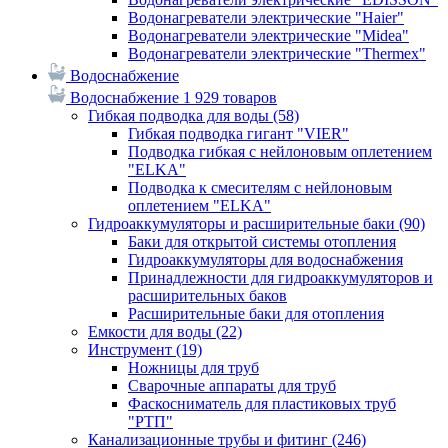
Водонагреватели электрические "Haier"
Водонагреватели электрические "Midea"
Водонагреватели электрические "Thermex"
Водоснабжение
Водоснабжение
1 929 товаров
Гибкая подводка для воды
(58)
Гибкая подводка гигант "VIER"
Подводка гибкая с нейлоновым оплетением
"ELKA"
Подводка к смесителям с нейлоновым
оплетением "ELKA"
Гидроаккумуляторы и расширительные баки
(90)
Баки для открытой системы отопления
Гидроаккумуляторы для водоснабжения
Принадлежности для гидроаккумуляторов и
расширительных баков
Расширительные баки для отопления
Емкости для воды
(22)
Инструмент
(19)
Ножницы для труб
Сварочные аппараты для труб
Фаскосниматель для пластиковых труб
"РТП"
Канализационные трубы и фитинг
(246)