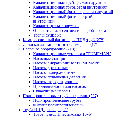
Канализационная труба рыжая наружняя
Канализационная труба серая внутренняя
Канализационный фитинг рыжий наружний
Канализационный фитинг серый
внутренний
Канализация малошумная
Очиститель для септика и выгребных ям
Трапы душевые
Компрессионный фитинг для ПНД труб
(278)
Люки канализационные полимерные
(17)
Насосное оборудование
(213)
Канализационные установки "PUMPMAN"
Насосные станции
Насосы вибрационные "PUMPMAN"
Насосы дренажные
Насосы поверхностные
Насосы повышения давления
Насосы циркуляционные
Принадлежности для насосов
Скважинные насосы
Полипропиленовые трубы и фитинг
(727)
Полипропиленовые трубы
Фитинг полипропиленовый
Труба ПНД для воды
(31)
Труба "Завод Пластиковых Труб"