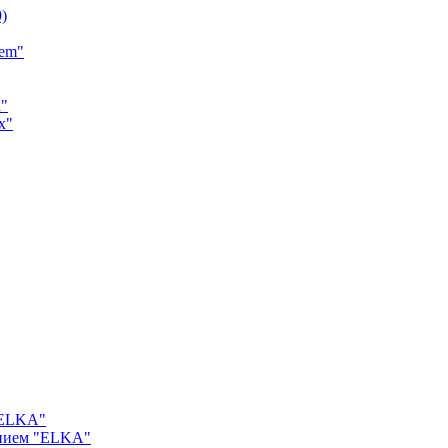
9)
tem"
a"
x"
"ELKA"
ением "ELKA"