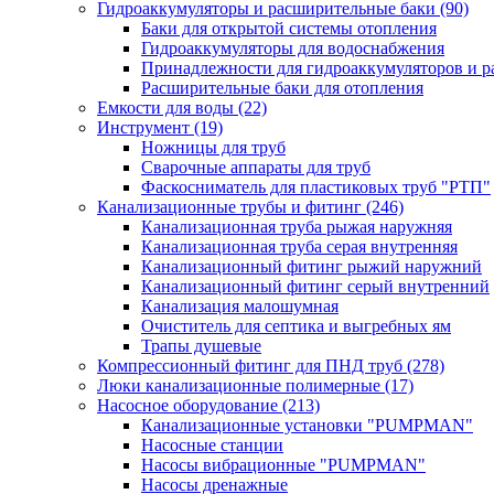
Гидроаккумуляторы и расширительные баки
(90)
Баки для открытой системы отопления
Гидроаккумуляторы для водоснабжения
Принадлежности для гидроаккумуляторов и р
Расширительные баки для отопления
Емкости для воды
(22)
Инструмент
(19)
Ножницы для труб
Сварочные аппараты для труб
Фаскосниматель для пластиковых труб "РТП"
Канализационные трубы и фитинг
(246)
Канализационная труба рыжая наружняя
Канализационная труба серая внутренняя
Канализационный фитинг рыжий наружний
Канализационный фитинг серый внутренний
Канализация малошумная
Очиститель для септика и выгребных ям
Трапы душевые
Компрессионный фитинг для ПНД труб
(278)
Люки канализационные полимерные
(17)
Насосное оборудование
(213)
Канализационные установки "PUMPMAN"
Насосные станции
Насосы вибрационные "PUMPMAN"
Насосы дренажные