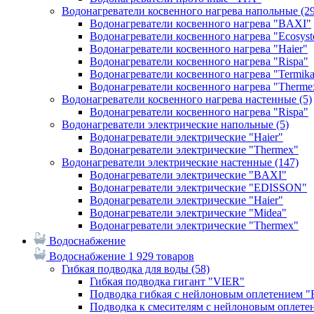
Водонагреватели косвенного нагрева напольные
(2
Водонагреватели косвенного нагрева "BAXI"
Водонагреватели косвенного нагрева "Ecosys
Водонагреватели косвенного нагрева "Haier"
Водонагреватели косвенного нагрева "Rispa"
Водонагреватели косвенного нагрева "Termik
Водонагреватели косвенного нагрева "Therme
Водонагреватели косвенного нагрева настенные
(5)
Водонагреватели косвенного нагрева "Rispa"
Водонагреватели электрические напольные
(5)
Водонагреватели электрические "Haier"
Водонагреватели электрические "Thermex"
Водонагреватели электрические настенные
(147)
Водонагреватели электрические "BAXI"
Водонагреватели электрические "EDISSON"
Водонагреватели электрические "Haier"
Водонагреватели электрические "Midea"
Водонагреватели электрические "Thermex"
Водоснабжение
Водоснабжение
1 929 товаров
Гибкая подводка для воды
(58)
Гибкая подводка гигант "VIER"
Подводка гибкая с нейлоновым оплетением 
Подводка к смесителям с нейлоновым оплет