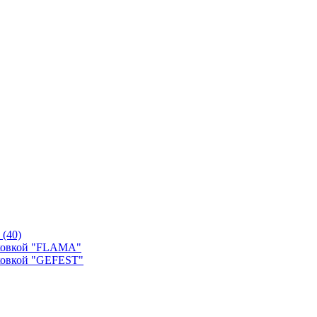
й
(40)
уховкой "FLAMA"
ховкой "GEFEST"