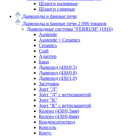
Шланги наливные
Шланги сливные
Дымоходы и банные печи
Дымоходы и банные печи
2 096 товаров
Дымоходные системы "FERRUM"
(1916)
Austenite
Austenite + Ceramics
Ceramics
Craft
Адаптер
Баки
Дымоход (430/0,5)
Дымоход (430/0,8)
Дымоход (430/1,0)
Заглушки
Зонт "Д"
Зонт "Д" с ветрозащитой
Зонт "К"
Зонт "К" с ветрозащитой
Колено (430/0,5мм)
Колено (430/0,8мм)
Конденсатоотвод
Консоль
Конус