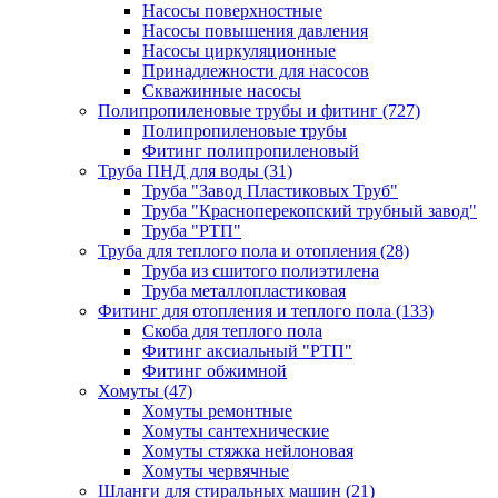
Насосы поверхностные
Насосы повышения давления
Насосы циркуляционные
Принадлежности для насосов
Скважинные насосы
Полипропиленовые трубы и фитинг
(727)
Полипропиленовые трубы
Фитинг полипропиленовый
Труба ПНД для воды
(31)
Труба "Завод Пластиковых Труб"
Труба "Красноперекопский трубный завод"
Труба "РТП"
Труба для теплого пола и отопления
(28)
Труба из сшитого полиэтилена
Труба металлопластиковая
Фитинг для отопления и теплого пола
(133)
Скоба для теплого пола
Фитинг аксиальный "РТП"
Фитинг обжимной
Хомуты
(47)
Хомуты ремонтные
Хомуты сантехнические
Хомуты стяжка нейлоновая
Хомуты червячные
Шланги для стиральных машин
(21)