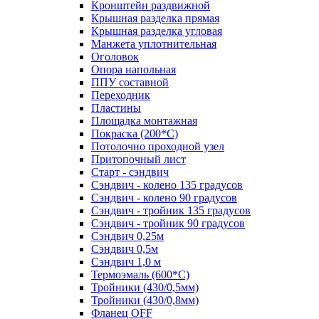
Кронштейн раздвижной
Крышная разделка прямая
Крышная разделка угловая
Манжета уплотнительная
Оголовок
Опора напольная
ППУ составной
Переходник
Пластины
Площадка монтажная
Покраска (200*С)
Потолочно проходной узел
Притопочный лист
Старт - сэндвич
Сэндвич - колено 135 градусов
Сэндвич - колено 90 градусов
Сэндвич - тройник 135 градусов
Сэндвич - тройник 90 градусов
Сэндвич 0,25м
Сэндвич 0,5м
Сэндвич 1,0 м
Термоэмаль (600*С)
Тройники (430/0,5мм)
Тройники (430/0,8мм)
Фланец OFF