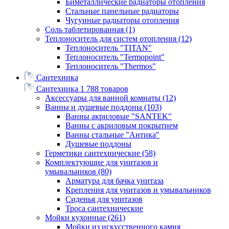
Биметаллические радиаторы отопления
Стальные панельные радиаторы
Чугунные радиаторы отопления
Соль таблетированная
(1)
Теплоноситель для систем отопления
(12)
Теплоноситель "TITAN"
Теплоноситель "Termopoint"
Теплоноситель "Thermos"
Сантехника
Сантехника
1 788 товаров
Аксессуары для ванной комнаты
(12)
Ванны и душевые поддоны
(103)
Ванны акриловые "SANTEK"
Ванны с акриловым покрытием
Ванны стальные "Антика"
Душевые поддоны
Герметики сантехнические
(58)
Комплектующие для унитазов и
умывальников
(80)
Арматура для бачка унитаза
Крепления для унитазов и умывальников
Сиденья для унитазов
Троса сантехнические
Мойки кухонные
(261)
Мойки из искусственного камня