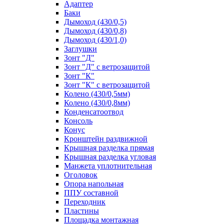
Адаптер
Баки
Дымоход (430/0,5)
Дымоход (430/0,8)
Дымоход (430/1,0)
Заглушки
Зонт "Д"
Зонт "Д" с ветрозащитой
Зонт "К"
Зонт "К" с ветрозащитой
Колено (430/0,5мм)
Колено (430/0,8мм)
Конденсатоотвод
Консоль
Конус
Кронштейн раздвижной
Крышная разделка прямая
Крышная разделка угловая
Манжета уплотнительная
Оголовок
Опора напольная
ППУ составной
Переходник
Пластины
Площадка монтажная