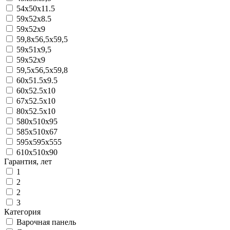
54x50x11.5
59x52x8.5
59x52x9
59,8х56,5х59,5
59х51х9,5
59x52x9
59,5х56,5х59,8
60x51.5x9.5
60x52.5x10
67x52.5x10
80х52.5х10
580х510х95
585х510х67
595х595х555
610х510х90
Гарантия, лет
1
2
2
3
Категория
Варочная панель