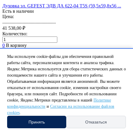
Духовка эл. GEFEST ЭДВ ДА 622-04 Т5S (59,5х59,8х56 ...
Есть в наличии
Цена:
.............................................
41 538,00 ₽
Количество:
0
В корзину
код: ЭДВ ДА 622-04 Б5S
Мы используем cookie-файлы для обеспечения правильной
работы сайта, персонализации контента и анализа трафика.
Яндекс.Метрика используется для сбора статистических данных о
посещаемости нашего сайта и улучшения его работы.
Обрабатываемая информация является анонимной. Вы можете
отказаться от использования cookie, изменив настройки своего
браузера, или покинув сайт. Подробности об использовании
Духовка эл. GEFEST ЭДВ ДА 622-04 Б5S (59,5х59,8х56 ...
cookie, Яндекс.Метрики представлены в нашей
Политике
Есть в наличии
конфиденциальности
и
Согласии на использование файлов
Цена:
cookies
.
.............................................
Принять
Отказаться
43 596,00 ₽
Количество: