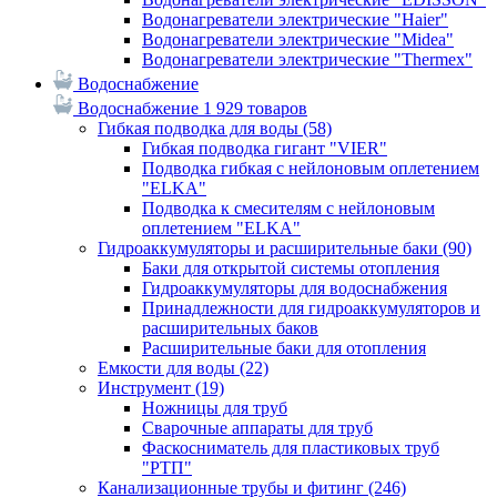
Водонагреватели электрические "Haier"
Водонагреватели электрические "Midea"
Водонагреватели электрические "Thermex"
Водоснабжение
Водоснабжение
1 929 товаров
Гибкая подводка для воды
(58)
Гибкая подводка гигант "VIER"
Подводка гибкая с нейлоновым оплетением
"ELKA"
Подводка к смесителям с нейлоновым
оплетением "ELKA"
Гидроаккумуляторы и расширительные баки
(90)
Баки для открытой системы отопления
Гидроаккумуляторы для водоснабжения
Принадлежности для гидроаккумуляторов и
расширительных баков
Расширительные баки для отопления
Емкости для воды
(22)
Инструмент
(19)
Ножницы для труб
Сварочные аппараты для труб
Фаскосниматель для пластиковых труб
"РТП"
Канализационные трубы и фитинг
(246)