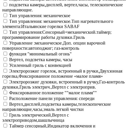
подсветка камеры,дисплей, вертел,часы, телескопические
направляющие.
Тип управления: механическое
Тип управления: механическое.Тип нагревательного
элемента:Итальянские горелки SABAF
Тип управления:Сенсорный+механический.таймер;
программирование работы духовки.Гриль
Управление :механическое.Доп. опции варочной
поверхности:автоподжиг; газ-контроль
функция "минимальный огонь"
Вертел, подсветка камеры, часы
Усиленный гриль с конвекцией
Электророзжиг горелок, встроенный в ручки,Двухзонная
горелка,Фиксированное положение «малое пламя»
Электророзжиг духовки, встроенный в ручку,Газ-контроль
духовки,Гриль электрич.,Вертел с электроприв.
Фиксированное положение ""малое пламя""
Расположение панели управления: спереди
Вертел,дисплей,подсветка камеры,телескопические
направляющие,часы,эмаль легкой чистки
Гриль электрический,Вертел с
электроприводом,шашлычница
Таймер сенсорный,Индикатор включения и