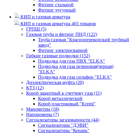
Фитинг стальной
Фитинг чугунный
КИП и газовая арматура
КИП и газовая арматура
465 товаров
ГРПШ
(5)
Газовая труба и фитинг ПНД
(122)
Труба газовая "Красноперекопский трубный
завод"
Фитинг электросварной
Гибкие газовые подводки
(152)
Подводка для газа ПВХ "ELKA"
Подводка для газа резиновая(черная)
"ELKA"
Подводка для газа сильфон "ELKA"
Диэлектрическая муфта
(20)
КТЗ
(12)
Короб защитный к счетчику газа
(11)
Короб металлический
Короб пластиковый "Krzmi"
Манометры
(18)
Напоромеры
(7)
Сигнализаторы загазованности
(44)
Сигнализаторы "ДЭВИ"
Сигнализаторы "Кенарь"