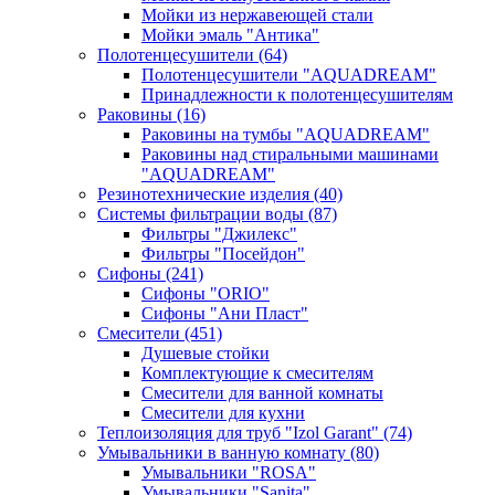
Мойки из нержавеющей стали
Мойки эмаль "Антика"
Полотенцесушители
(64)
Полотенцесушители "AQUADREAM"
Принадлежности к полотенцесушителям
Раковины
(16)
Раковины на тумбы "AQUADREAM"
Раковины над стиральными машинами
"AQUADREAM"
Резинотехнические изделия
(40)
Системы фильтрации воды
(87)
Фильтры "Джилекс"
Фильтры "Посейдон"
Сифоны
(241)
Сифоны "ORIO"
Сифоны "Ани Пласт"
Смесители
(451)
Душевые стойки
Комплектующие к смесителям
Смесители для ванной комнаты
Смесители для кухни
Теплоизоляция для труб "Izol Garant"
(74)
Умывальники в ванную комнату
(80)
Умывальники "ROSA"
Умывальники "Sanita"