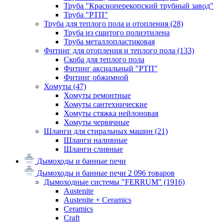
Труба "Красноперекопский трубный завод"
Труба "РТП"
Труба для теплого пола и отопления
(28)
Труба из сшитого полиэтилена
Труба металлопластиковая
Фитинг для отопления и теплого пола
(133)
Скоба для теплого пола
Фитинг аксиальный "РТП"
Фитинг обжимной
Хомуты
(47)
Хомуты ремонтные
Хомуты сантехнические
Хомуты стяжка нейлоновая
Хомуты червячные
Шланги для стиральных машин
(21)
Шланги наливные
Шланги сливные
Дымоходы и банные печи
Дымоходы и банные печи
2 096 товаров
Дымоходные системы "FERRUM"
(1916)
Austenite
Austenite + Ceramics
Ceramics
Craft