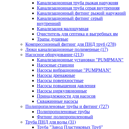
Канализационная труба рыжая наружняя
Канализационная труба серая внутренняя
Канализационный фитинг рыжий наружний
Канализационный фитинг серый
внутренний
Канализация малошумная
Очиститель для септика и выгребных ям
Трапы душевые
Компрессионный фитинг для ПНД труб
(278)
Люки канализационные полимерные
(17)
Насосное оборудование
(213)
Канализационные установки "PUMPMAN"
Насосные станции
Насосы вибрационные "PUMPMAN"
Насосы дренажные
Насосы поверхностные
Насосы повышения давления
Насосы циркуляционные
Принадлежности для насосов
Скважинные насосы
Полипропиленовые трубы и фитинг
(727)
Полипропиленовые трубы
Фитинг полипропиленовый
Труба ПНД для воды
(31)
Труба "Завод Пластиковых Труб"