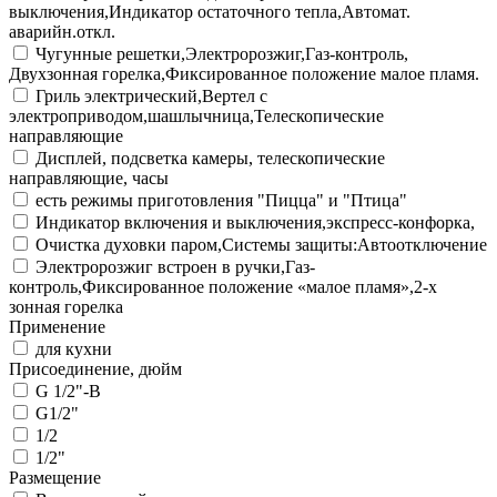
выключения,Индикатор остаточного тепла,Автомат.
аварийн.откл.
Чугунные решетки,Электророзжиг,Газ-контроль,
Двухзонная горелка,Фиксированное положение малое пламя.
Гриль электрический,Вертел с
электроприводом,шашлычница,Телескопические
направляющие
Дисплей, подсветка камеры, телескопические
направляющие, часы
есть режимы приготовления "Пицца" и "Птица"
Индикатор включения и выключения,экспресс-конфорка,
Очистка духовки паром,Системы защиты:Автоотключение
Электророзжиг встроен в ручки,Газ-
контроль,Фиксированное положение «малое пламя»,2-х
зонная горелка
Применение
для кухни
Присоединение, дюйм
G 1/2"-В
G1/2"
1/2
1/2"
Размещение