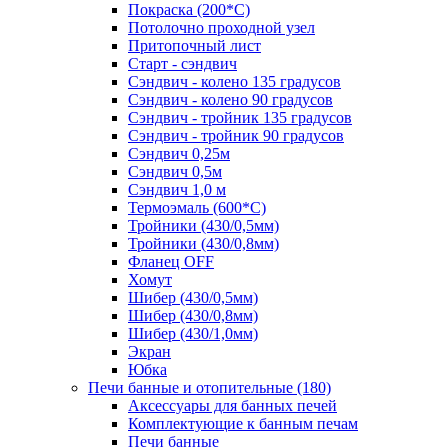
Покраска (200*С)
Потолочно проходной узел
Притопочный лист
Старт - сэндвич
Сэндвич - колено 135 градусов
Сэндвич - колено 90 градусов
Сэндвич - тройник 135 градусов
Сэндвич - тройник 90 градусов
Сэндвич 0,25м
Сэндвич 0,5м
Сэндвич 1,0 м
Термоэмаль (600*С)
Тройники (430/0,5мм)
Тройники (430/0,8мм)
Фланец OFF
Хомут
Шибер (430/0,5мм)
Шибер (430/0,8мм)
Шибер (430/1,0мм)
Экран
Юбка
Печи банные и отопительные
(180)
Аксессуары для банных печей
Комплектующие к банным печам
Печи банные