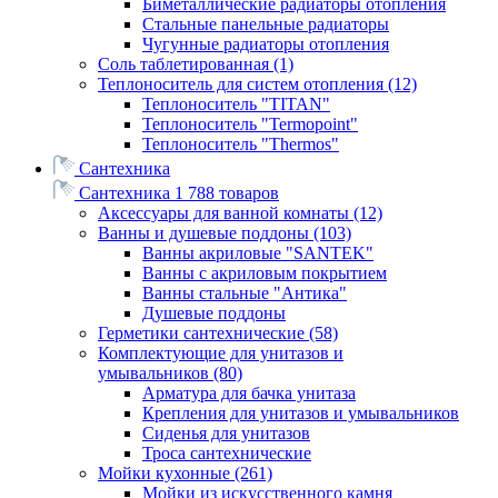
Биметаллические радиаторы отопления
Стальные панельные радиаторы
Чугунные радиаторы отопления
Соль таблетированная
(1)
Теплоноситель для систем отопления
(12)
Теплоноситель "TITAN"
Теплоноситель "Termopoint"
Теплоноситель "Thermos"
Сантехника
Сантехника
1 788 товаров
Аксессуары для ванной комнаты
(12)
Ванны и душевые поддоны
(103)
Ванны акриловые "SANTEK"
Ванны с акриловым покрытием
Ванны стальные "Антика"
Душевые поддоны
Герметики сантехнические
(58)
Комплектующие для унитазов и
умывальников
(80)
Арматура для бачка унитаза
Крепления для унитазов и умывальников
Сиденья для унитазов
Троса сантехнические
Мойки кухонные
(261)
Мойки из искусственного камня