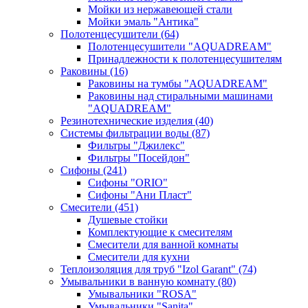
Мойки из нержавеющей стали
Мойки эмаль "Антика"
Полотенцесушители
(64)
Полотенцесушители "AQUADREAM"
Принадлежности к полотенцесушителям
Раковины
(16)
Раковины на тумбы "AQUADREAM"
Раковины над стиральными машинами
"AQUADREAM"
Резинотехнические изделия
(40)
Системы фильтрации воды
(87)
Фильтры "Джилекс"
Фильтры "Посейдон"
Сифоны
(241)
Сифоны "ORIO"
Сифоны "Ани Пласт"
Смесители
(451)
Душевые стойки
Комплектующие к смесителям
Смесители для ванной комнаты
Смесители для кухни
Теплоизоляция для труб "Izol Garant"
(74)
Умывальники в ванную комнату
(80)
Умывальники "ROSA"
Умывальники "Sanita"