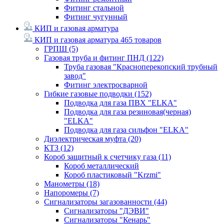
Фитинг стальной
Фитинг чугунный
КИП и газовая арматура
КИП и газовая арматура
465 товаров
ГРПШ
(5)
Газовая труба и фитинг ПНД
(122)
Труба газовая "Красноперекопский трубный
завод"
Фитинг электросварной
Гибкие газовые подводки
(152)
Подводка для газа ПВХ "ELKA"
Подводка для газа резиновая(черная)
"ELKA"
Подводка для газа сильфон "ELKA"
Диэлектрическая муфта
(20)
КТЗ
(12)
Короб защитный к счетчику газа
(11)
Короб металлический
Короб пластиковый "Krzmi"
Манометры
(18)
Напоромеры
(7)
Сигнализаторы загазованности
(44)
Сигнализаторы "ДЭВИ"
Сигнализаторы "Кенарь"