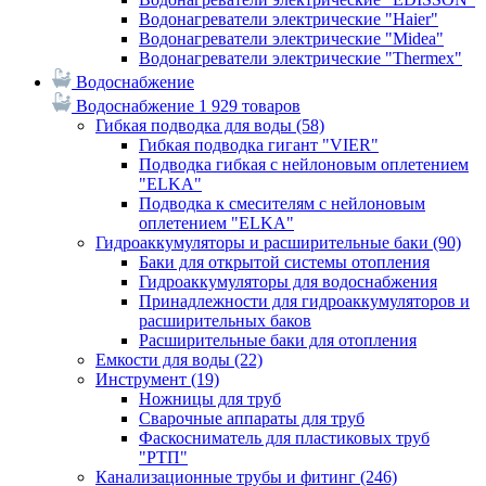
Водонагреватели электрические "Haier"
Водонагреватели электрические "Midea"
Водонагреватели электрические "Thermex"
Водоснабжение
Водоснабжение
1 929 товаров
Гибкая подводка для воды
(58)
Гибкая подводка гигант "VIER"
Подводка гибкая с нейлоновым оплетением
"ELKA"
Подводка к смесителям с нейлоновым
оплетением "ELKA"
Гидроаккумуляторы и расширительные баки
(90)
Баки для открытой системы отопления
Гидроаккумуляторы для водоснабжения
Принадлежности для гидроаккумуляторов и
расширительных баков
Расширительные баки для отопления
Емкости для воды
(22)
Инструмент
(19)
Ножницы для труб
Сварочные аппараты для труб
Фаскосниматель для пластиковых труб
"РТП"
Канализационные трубы и фитинг
(246)