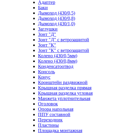
Адаптер
Баки
Дымоход (430/0,5)
Дымоход (430/0,8)
Дымоход (430/1,0)
Заглушки
Зонт "Д"
Зонт "Д" с ветрозащитой
Зонт "К"
Зонт "К" с ветрозащитой
Колено (430/0,5мм)
Колено (430/0,8мм)
Конденсатоотвод
Консоль
Конус
Кронштейн раздвижной
Крышная разделка прямая
Крышная разделка угловая
Манжета уплотнительная
Оголовок
Опора напольная
ППУ составной
Переходник
Пластины
Площадка монтажная