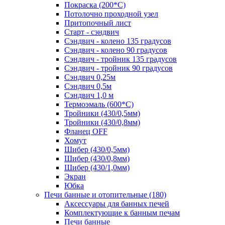
Покраска (200*С)
Потолочно проходной узел
Притопочный лист
Старт - сэндвич
Сэндвич - колено 135 градусов
Сэндвич - колено 90 градусов
Сэндвич - тройник 135 градусов
Сэндвич - тройник 90 градусов
Сэндвич 0,25м
Сэндвич 0,5м
Сэндвич 1,0 м
Термоэмаль (600*С)
Тройники (430/0,5мм)
Тройники (430/0,8мм)
Фланец OFF
Хомут
Шибер (430/0,5мм)
Шибер (430/0,8мм)
Шибер (430/1,0мм)
Экран
Юбка
Печи банные и отопительные
(180)
Аксессуары для банных печей
Комплектующие к банным печам
Печи банные