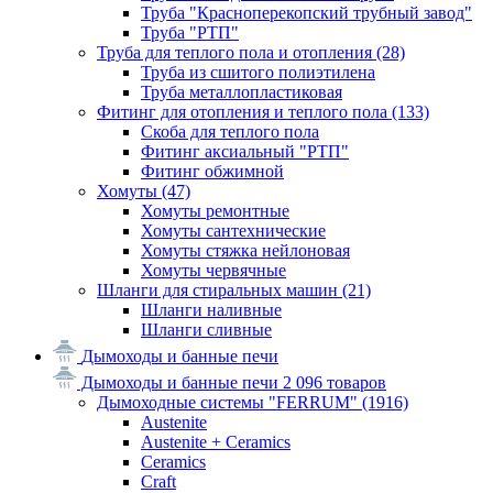
Труба "Красноперекопский трубный завод"
Труба "РТП"
Труба для теплого пола и отопления
(28)
Труба из сшитого полиэтилена
Труба металлопластиковая
Фитинг для отопления и теплого пола
(133)
Скоба для теплого пола
Фитинг аксиальный "РТП"
Фитинг обжимной
Хомуты
(47)
Хомуты ремонтные
Хомуты сантехнические
Хомуты стяжка нейлоновая
Хомуты червячные
Шланги для стиральных машин
(21)
Шланги наливные
Шланги сливные
Дымоходы и банные печи
Дымоходы и банные печи
2 096 товаров
Дымоходные системы "FERRUM"
(1916)
Austenite
Austenite + Ceramics
Ceramics
Craft