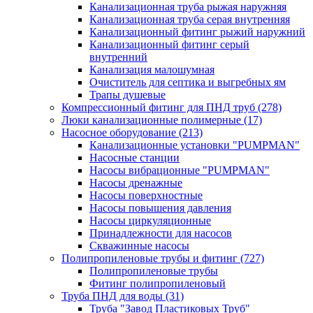
Канализационная труба рыжая наружняя
Канализационная труба серая внутренняя
Канализационный фитинг рыжий наружний
Канализационный фитинг серый
внутренний
Канализация малошумная
Очиститель для септика и выгребных ям
Трапы душевые
Компрессионный фитинг для ПНД труб
(278)
Люки канализационные полимерные
(17)
Насосное оборудование
(213)
Канализационные установки "PUMPMAN"
Насосные станции
Насосы вибрационные "PUMPMAN"
Насосы дренажные
Насосы поверхностные
Насосы повышения давления
Насосы циркуляционные
Принадлежности для насосов
Скважинные насосы
Полипропиленовые трубы и фитинг
(727)
Полипропиленовые трубы
Фитинг полипропиленовый
Труба ПНД для воды
(31)
Труба "Завод Пластиковых Труб"