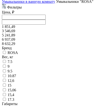
Умывальники в ванную комнату
Умывальники "ROSA"
Фильтры
Цена, ₽
1 851,49
3 546,69
5 241,89
6 937,09
8 632,29
Бренд
ROSA
Вес, кг
7.5
9
9.5
10.87
12,6
15
15,06
15,4
17.3
Габариты