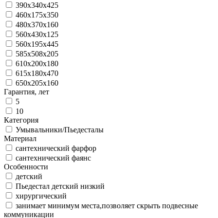
390х340х425
460x175x350
480х370х160
560х430х125
560x195x445
585х508х205
610х200х180
615x180x470
650х205х160
Гарантия, лет
5
10
Категория
Умывальники/Пьедесталы
Материал
сантехнический фарфор
сантехнический фаянс
Особенности
детский
Пьедестал детский низкий
хирургический
занимает минимум места,позволяет скрыть подвесные
коммуникации