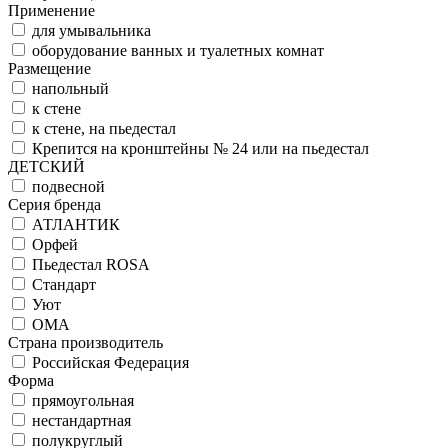
Применение
для умывальника
оборудование ванных и туалетных комнат
Размещение
напольный
к стене
к стене, на пьедестал
Крепится на кронштейны № 24 или на пьедестал
ДЕТСКИЙ
подвесной
Серия бренда
АТЛАНТИК
Орфей
Пьедестал ROSA
Стандарт
Уют
ОМА
Страна производитель
Российская Федерация
Форма
прямоугольная
нестандартная
полукруглый