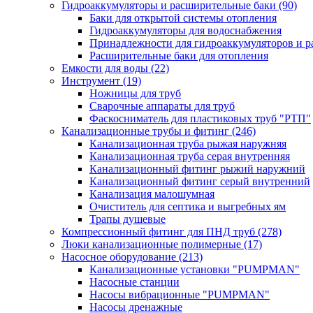
Гидроаккумуляторы и расширительные баки
(90)
Баки для открытой системы отопления
Гидроаккумуляторы для водоснабжения
Принадлежности для гидроаккумуляторов и р
Расширительные баки для отопления
Емкости для воды
(22)
Инструмент
(19)
Ножницы для труб
Сварочные аппараты для труб
Фаскосниматель для пластиковых труб "РТП"
Канализационные трубы и фитинг
(246)
Канализационная труба рыжая наружняя
Канализационная труба серая внутренняя
Канализационный фитинг рыжий наружний
Канализационный фитинг серый внутренний
Канализация малошумная
Очиститель для септика и выгребных ям
Трапы душевые
Компрессионный фитинг для ПНД труб
(278)
Люки канализационные полимерные
(17)
Насосное оборудование
(213)
Канализационные установки "PUMPMAN"
Насосные станции
Насосы вибрационные "PUMPMAN"
Насосы дренажные