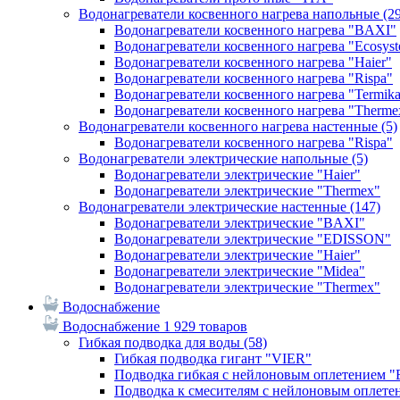
Водонагреватели косвенного нагрева напольные
(2
Водонагреватели косвенного нагрева "BAXI"
Водонагреватели косвенного нагрева "Ecosys
Водонагреватели косвенного нагрева "Haier"
Водонагреватели косвенного нагрева "Rispa"
Водонагреватели косвенного нагрева "Termik
Водонагреватели косвенного нагрева "Therme
Водонагреватели косвенного нагрева настенные
(5)
Водонагреватели косвенного нагрева "Rispa"
Водонагреватели электрические напольные
(5)
Водонагреватели электрические "Haier"
Водонагреватели электрические "Thermex"
Водонагреватели электрические настенные
(147)
Водонагреватели электрические "BAXI"
Водонагреватели электрические "EDISSON"
Водонагреватели электрические "Haier"
Водонагреватели электрические "Midea"
Водонагреватели электрические "Thermex"
Водоснабжение
Водоснабжение
1 929 товаров
Гибкая подводка для воды
(58)
Гибкая подводка гигант "VIER"
Подводка гибкая с нейлоновым оплетением 
Подводка к смесителям с нейлоновым оплет