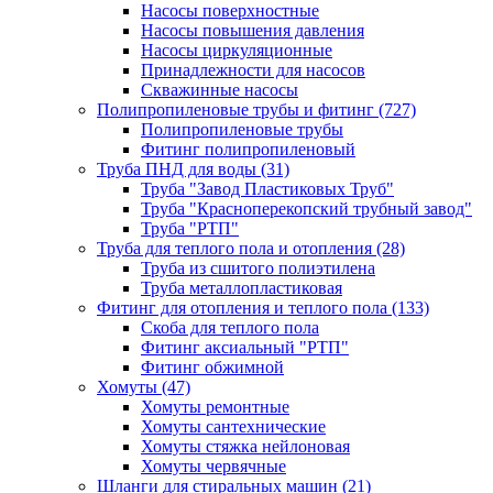
Насосы поверхностные
Насосы повышения давления
Насосы циркуляционные
Принадлежности для насосов
Скважинные насосы
Полипропиленовые трубы и фитинг
(727)
Полипропиленовые трубы
Фитинг полипропиленовый
Труба ПНД для воды
(31)
Труба "Завод Пластиковых Труб"
Труба "Красноперекопский трубный завод"
Труба "РТП"
Труба для теплого пола и отопления
(28)
Труба из сшитого полиэтилена
Труба металлопластиковая
Фитинг для отопления и теплого пола
(133)
Скоба для теплого пола
Фитинг аксиальный "РТП"
Фитинг обжимной
Хомуты
(47)
Хомуты ремонтные
Хомуты сантехнические
Хомуты стяжка нейлоновая
Хомуты червячные
Шланги для стиральных машин
(21)