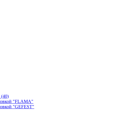
й
(40)
уховкой "FLAMA"
ховкой "GEFEST"