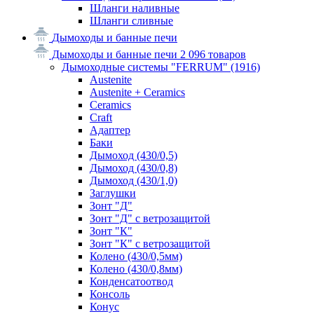
Шланги наливные
Шланги сливные
Дымоходы и банные печи
Дымоходы и банные печи
2 096 товаров
Дымоходные системы "FERRUM"
(1916)
Austenite
Austenite + Ceramics
Ceramics
Craft
Адаптер
Баки
Дымоход (430/0,5)
Дымоход (430/0,8)
Дымоход (430/1,0)
Заглушки
Зонт "Д"
Зонт "Д" с ветрозащитой
Зонт "К"
Зонт "К" с ветрозащитой
Колено (430/0,5мм)
Колено (430/0,8мм)
Конденсатоотвод
Консоль
Конус