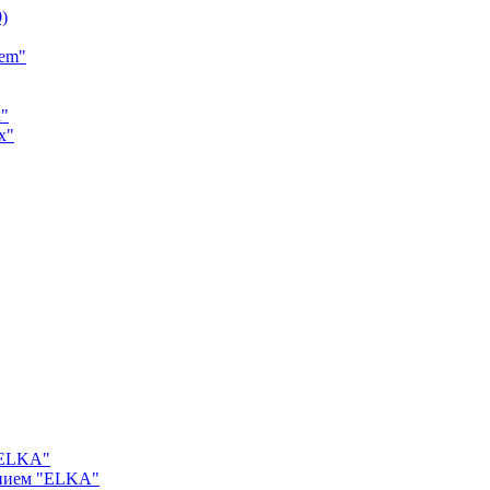
9)
tem"
a"
x"
"ELKA"
ением "ELKA"