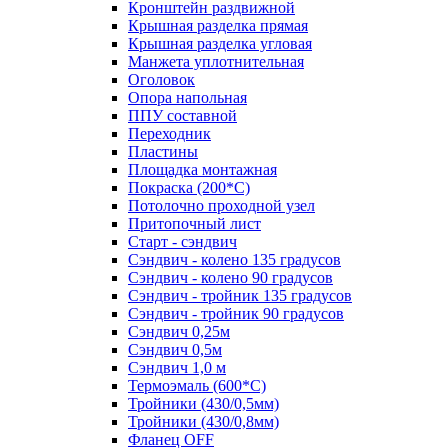
Кронштейн раздвижной
Крышная разделка прямая
Крышная разделка угловая
Манжета уплотнительная
Оголовок
Опора напольная
ППУ составной
Переходник
Пластины
Площадка монтажная
Покраска (200*С)
Потолочно проходной узел
Притопочный лист
Старт - сэндвич
Сэндвич - колено 135 градусов
Сэндвич - колено 90 градусов
Сэндвич - тройник 135 градусов
Сэндвич - тройник 90 градусов
Сэндвич 0,25м
Сэндвич 0,5м
Сэндвич 1,0 м
Термоэмаль (600*С)
Тройники (430/0,5мм)
Тройники (430/0,8мм)
Фланец OFF