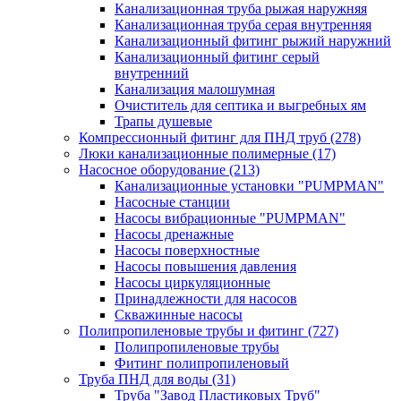
Канализационная труба рыжая наружняя
Канализационная труба серая внутренняя
Канализационный фитинг рыжий наружний
Канализационный фитинг серый
внутренний
Канализация малошумная
Очиститель для септика и выгребных ям
Трапы душевые
Компрессионный фитинг для ПНД труб
(278)
Люки канализационные полимерные
(17)
Насосное оборудование
(213)
Канализационные установки "PUMPMAN"
Насосные станции
Насосы вибрационные "PUMPMAN"
Насосы дренажные
Насосы поверхностные
Насосы повышения давления
Насосы циркуляционные
Принадлежности для насосов
Скважинные насосы
Полипропиленовые трубы и фитинг
(727)
Полипропиленовые трубы
Фитинг полипропиленовый
Труба ПНД для воды
(31)
Труба "Завод Пластиковых Труб"