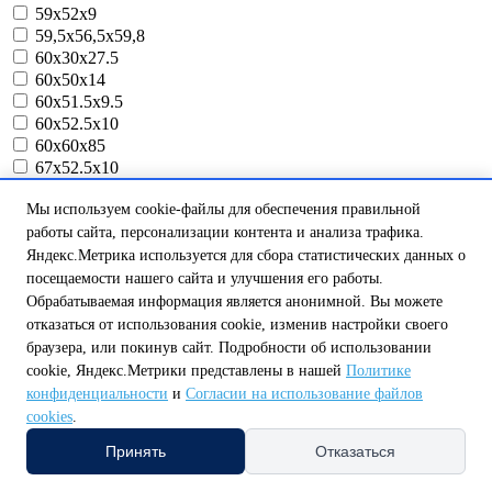
59x52x9
59,5х56,5х59,8
60x30x27.5
60x50x14
60x51.5x9.5
60x52.5x10
60x60x85
67x52.5x10
80х52.5х10
Мы используем cookie-файлы для обеспечения правильной
86x86x16
работы сайта, персонализации контента и анализа трафика.
86x86x17
104х104х135
Яндекс.Метрика используется для сбора статистических данных о
105x85x35
посещаемости нашего сайта и улучшения его работы.
130х170х85
Обрабатываемая информация является анонимной. Вы можете
137х137х9
отказаться от использования cookie, изменив настройки своего
150х150x6
браузера, или покинув сайт. Подробности об использовании
157x157x77
cookie, Яндекс.Метрики представлены в нашей
Политике
167х216х25
конфиденциальности
и
Согласии на использование файлов
170х200х70
cookies
.
170x170x20
Принять
Отказаться
170x170x40
175x240*8