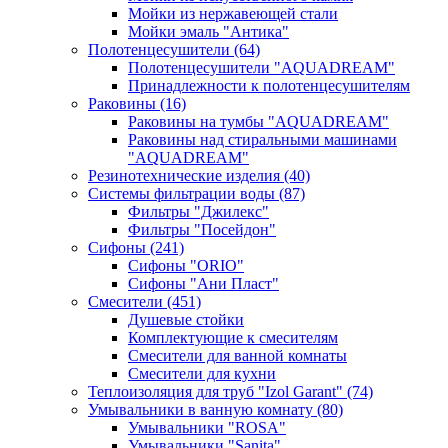
Мойки из нержавеющей стали
Мойки эмаль "Антика"
Полотенцесушители
(64)
Полотенцесушители "AQUADREAM"
Принадлежности к полотенцесушителям
Раковины
(16)
Раковины на тумбы "AQUADREAM"
Раковины над стиральными машинами
"AQUADREAM"
Резинотехнические изделия
(40)
Системы фильтрации воды
(87)
Фильтры "Джилекс"
Фильтры "Посейдон"
Сифоны
(241)
Сифоны "ORIO"
Сифоны "Ани Пласт"
Смесители
(451)
Душевые стойки
Комплектующие к смесителям
Смесители для ванной комнаты
Смесители для кухни
Теплоизоляция для труб "Izol Garant"
(74)
Умывальники в ванную комнату
(80)
Умывальники "ROSA"
Умывальники "Sanita"