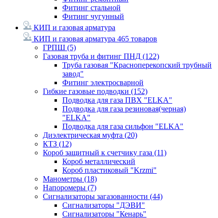
Фитинг стальной
Фитинг чугунный
КИП и газовая арматура
КИП и газовая арматура
465 товаров
ГРПШ
(5)
Газовая труба и фитинг ПНД
(122)
Труба газовая "Красноперекопский трубный
завод"
Фитинг электросварной
Гибкие газовые подводки
(152)
Подводка для газа ПВХ "ELKA"
Подводка для газа резиновая(черная)
"ELKA"
Подводка для газа сильфон "ELKA"
Диэлектрическая муфта
(20)
КТЗ
(12)
Короб защитный к счетчику газа
(11)
Короб металлический
Короб пластиковый "Krzmi"
Манометры
(18)
Напоромеры
(7)
Сигнализаторы загазованности
(44)
Сигнализаторы "ДЭВИ"
Сигнализаторы "Кенарь"