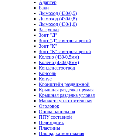
Адаптер
Баки
Дымоход (430/0,5)
Дымоход (430/0,8)
Дымоход (430/1,0)
Заглушки
Зонт "Д"
Зонт "Д" с ветрозащитой
Зонт "К"
Зонт "К" с ветрозащитой
Колено (430/0,5мм)
Колено (430/0,8мм)
Конденсатоотвод
Консоль
Конус
Кронштейн раздвижной
Крышная разделка прямая
Крышная разделка угловая
Манжета уплотнительная
Оголовок
Опора напольная
ППУ составной
Переходник
Пластины
Площадка монтажная