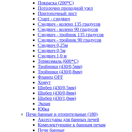
Покраска (200*С)
Потолочно проходной узел
Притопочный лист
Старт - сэндвич
Сэндвич - колено 135 градусов
Сэндвич - колено 90 градусов
Сэндвич - тройник 135 градусов
Сэндвич - тройник 90 градусов
Сэндвич 0,25м
Сэндвич 0,5м
Сэндвич 1,0 м
Термоэмаль (600*С)
Тройники (430/0,5мм)
Тройники (430/0,8мм)
Фланец OFF
Хомут
Шибер (430/0,5мм)
Шибер (430/0,8мм)
Шибер (430/1,0мм)
Экран
Юбка
Печи банные и отопительные
(180)
Аксессуары для банных печей
Комплектующие к банным печам
Печи банные