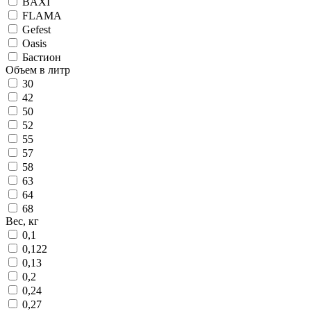
BAXI
FLAMA
Gefest
Oasis
Бастион
Объем в литр
30
42
50
52
55
57
58
63
64
68
Вес, кг
0,1
0,122
0,13
0,2
0,24
0,27