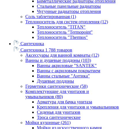
Биметаллические радиаторы отопления
Стальные панельные радиаторы
Чугунные радиаторы отопления
Соль таблетированная
(1)
Теплоноситель для систем отопления
(12)
Теплоноситель "TITAN"
Теплоноситель "Termopoint"
Теплоноситель "Thermos"
Сантехника
Сантехника
1 788 товаров
Аксессуары для ванной комнаты
(12)
Ванны и душевые поддоны
(103)
Ванны акриловые "SANTEK"
Ванны с акриловым покрытием
Ванны стальные "Антика"
Душевые поддоны
Герметики сантехнические
(58)
Комплектующие для унитазов и
умывальников
(80)
Арматура для бачка унитаза
Крепления для унитазов и умывальников
Сиденья для унитазов
Троса сантехнические
Мойки кухонные
(261)
Мойки из искусственного камня