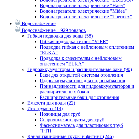
Водонагреватели электрические "Haier"
Водонагреватели электрические "Midea"
Водонагреватели электрические "Thermex"
Водоснабжение
Водоснабжение
1 929 товаров
Гибкая подводка для воды
(58)
Гибкая подводка гигант "VIER"
Подводка гибкая с нейлоновым оплетением
"ELKA"
Подводка к смесителям с нейлоновым
оплетением "ELKA"
Гидроаккумуляторы и расширительные баки
(90)
Баки для открытой системы отопления
Гидроаккумуляторы для водоснабжения
Принадлежности для гидроаккумуляторов и
расширительных баков
Расширительные баки для отопления
Емкости для воды
(22)
Инструмент
(19)
Ножницы для труб
Сварочные аппараты для труб
Фаскосниматель для пластиковых труб
"РТП"
Канализационные трубы и фитинг
(246)