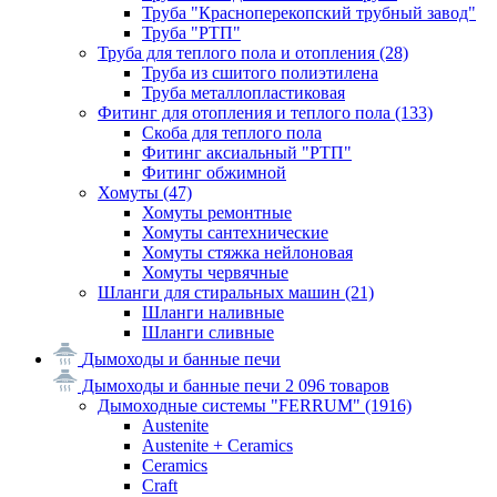
Труба "Красноперекопский трубный завод"
Труба "РТП"
Труба для теплого пола и отопления
(28)
Труба из сшитого полиэтилена
Труба металлопластиковая
Фитинг для отопления и теплого пола
(133)
Скоба для теплого пола
Фитинг аксиальный "РТП"
Фитинг обжимной
Хомуты
(47)
Хомуты ремонтные
Хомуты сантехнические
Хомуты стяжка нейлоновая
Хомуты червячные
Шланги для стиральных машин
(21)
Шланги наливные
Шланги сливные
Дымоходы и банные печи
Дымоходы и банные печи
2 096 товаров
Дымоходные системы "FERRUM"
(1916)
Austenite
Austenite + Ceramics
Ceramics
Craft