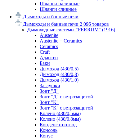
Шланги наливные
Шланги сливные
Дымоходы и банные печи
Дымоходы и банные печи
2 096 товаров
Дымоходные системы "FERRUM"
(1916)
Austenite
Austenite + Ceramics
Ceramics
Craft
Адаптер
Баки
Дымоход (430/0,5)
Дымоход (430/0,8)
Дымоход (430/1,0)
Заглушки
Зонт "Д"
Зонт "Д" с ветрозащитой
Зонт "К"
Зонт "К" с ветрозащитой
Колено (430/0,5мм)
Колено (430/0,8мм)
Конденсатоотвод
Консоль
Конус