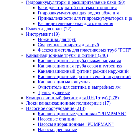
Гидроаккумуляторы и расширительные баки
(90)
Баки для открытой системы отопления
Гидроаккумуляторы для водоснабжения
Принадлежности для гидроаккумуляторов и р
Расширительные баки для отопления
Емкости для воды
(22)
Инструмент
(19)
Ножницы для труб
Сварочные аппараты для труб
Фаскосниматель для пластиковых труб "РТП"
Канализационные трубы и фитинг
(246)
Канализационная труба рыжая наружняя
Канализационная труба серая внутренняя
Канализационный фитинг рыжий наружний
Канализационный фитинг серый внутренний
Канализация малошумная
Очиститель для септика и выгребных ям
Трапы душевые
Компрессионный фитинг для ПНД труб
(278)
Люки канализационные полимерные
(17)
Насосное оборудование
(213)
Канализационные установки "PUMPMAN"
Насосные станции
Насосы вибрационные "PUMPMAN"
Насосы дренажные