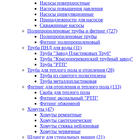
Насосы поверхностные
Насосы повышения давления
Насосы циркуляционные
Принадлежности для насосов
Скважинные насосы
Полипропиленовые трубы и фитинг
(727)
Полипропиленовые трубы
Фитинг полипропиленовый
Труба ПНД для воды
(31)
Труба "Завод Пластиковых Труб"
Труба "Красноперекопский трубный завод"
Труба "РТП"
Труба для теплого пола и отопления
(28)
Труба из сшитого полиэтилена
Труба металлопластиковая
Фитинг для отопления и теплого пола
(133)
Скоба для теплого пола
Фитинг аксиальный "РТП"
Фитинг обжимной
Хомуты
(47)
Хомуты ремонтные
Хомуты сантехнические
Хомуты стяжка нейлоновая
Хомуты червячные
Шланги для стиральных машин
(21)