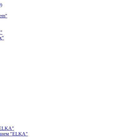
9)
tem"
a"
x"
"ELKA"
ением "ELKA"