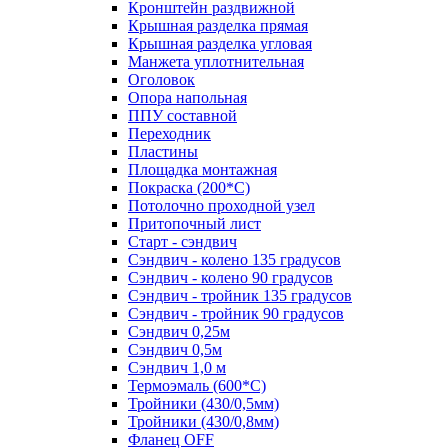
Кронштейн раздвижной
Крышная разделка прямая
Крышная разделка угловая
Манжета уплотнительная
Оголовок
Опора напольная
ППУ составной
Переходник
Пластины
Площадка монтажная
Покраска (200*С)
Потолочно проходной узел
Притопочный лист
Старт - сэндвич
Сэндвич - колено 135 градусов
Сэндвич - колено 90 градусов
Сэндвич - тройник 135 градусов
Сэндвич - тройник 90 градусов
Сэндвич 0,25м
Сэндвич 0,5м
Сэндвич 1,0 м
Термоэмаль (600*С)
Тройники (430/0,5мм)
Тройники (430/0,8мм)
Фланец OFF