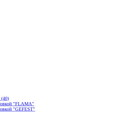
й
(40)
уховкой "FLAMA"
ховкой "GEFEST"