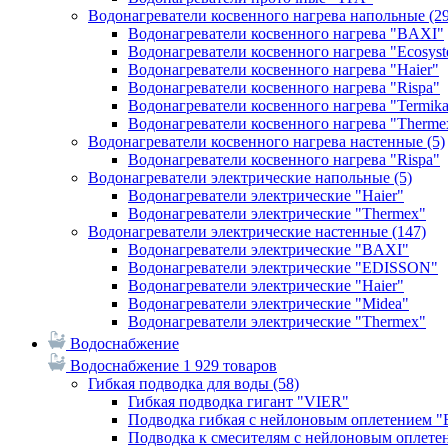
Водонагреватели косвенного нагрева напольные
(2
Водонагреватели косвенного нагрева "BAXI"
Водонагреватели косвенного нагрева "Ecosys
Водонагреватели косвенного нагрева "Haier"
Водонагреватели косвенного нагрева "Rispa"
Водонагреватели косвенного нагрева "Termik
Водонагреватели косвенного нагрева "Therme
Водонагреватели косвенного нагрева настенные
(5)
Водонагреватели косвенного нагрева "Rispa"
Водонагреватели электрические напольные
(5)
Водонагреватели электрические "Haier"
Водонагреватели электрические "Thermex"
Водонагреватели электрические настенные
(147)
Водонагреватели электрические "BAXI"
Водонагреватели электрические "EDISSON"
Водонагреватели электрические "Haier"
Водонагреватели электрические "Midea"
Водонагреватели электрические "Thermex"
Водоснабжение
Водоснабжение
1 929 товаров
Гибкая подводка для воды
(58)
Гибкая подводка гигант "VIER"
Подводка гибкая с нейлоновым оплетением 
Подводка к смесителям с нейлоновым оплет