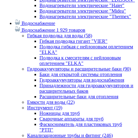
Водонагреватели электрические "Haier"
Водонагреватели электрические "Midea"
Водонагреватели электрические "Thermex"
Водоснабжение
Водоснабжение
1 929 товаров
Гибкая подводка для воды
(58)
Гибкая подводка гигант "VIER"
Подводка гибкая с нейлоновым оплетением
"ELKA"
Подводка к смесителям с нейлоновым
оплетением "ELKA"
Гидроаккумуляторы и расширительные баки
(90)
Баки для открытой системы отопления
Гидроаккумуляторы для водоснабжения
Принадлежности для гидроаккумуляторов и
расширительных баков
Расширительные баки для отопления
Емкости для воды
(22)
Инструмент
(19)
Ножницы для труб
Сварочные аппараты для труб
Фаскосниматель для пластиковых труб
"РТП"
Канализационные трубы и фитинг
(246)