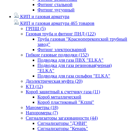
Фитинг стальной
Фитинг чугунный
КИП и газовая арматура
КИП и газовая арматура
465 товаров
ГРПШ
(5)
Газовая труба и фитинг ПНД
(122)
Труба газовая "Красноперекопский трубный
завод"
Фитинг электросварной
Гибкие газовые подводки
(152)
Подводка для газа ПВХ "ELKA"
Подводка для газа резиновая(черная)
"ELKA"
Подводка для газа сильфон "ELKA"
Диэлектрическая муфта
(20)
КТЗ
(12)
Короб защитный к счетчику газа
(11)
Короб металлический
Короб пластиковый "Krzmi"
Манометры
(18)
Напоромеры
(7)
Сигнализаторы загазованности
(44)
Сигнализаторы "ДЭВИ"
Сигнализаторы "Кенарь"