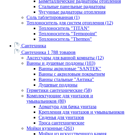
Биметаллические радиаторы отопления
Стальные панельные радиаторы
Чугунные радиаторы отопления
Соль таблетированная
(1)
Теплоноситель для систем отопления
(12)
Теплоноситель "TITAN"
Теплоноситель "Termopoint"
Теплоноситель "Thermos"
Сантехника
Сантехника
1 788 товаров
Аксессуары для ванной комнаты
(12)
Ванны и душевые поддоны
(103)
Ванны акриловые "SANTEK"
Ванны с акриловым покрытием
Ванны стальные "Антика"
Душевые поддоны
Герметики сантехнические
(58)
Комплектующие для унитазов и
умывальников
(80)
Арматура для бачка унитаза
Крепления для унитазов и умывальников
Сиденья для унитазов
Троса сантехнические
Мойки кухонные
(261)
Мойки из искусственного камня