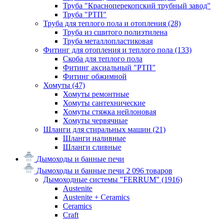
Труба "Красноперекопский трубный завод"
Труба "РТП"
Труба для теплого пола и отопления
(28)
Труба из сшитого полиэтилена
Труба металлопластиковая
Фитинг для отопления и теплого пола
(133)
Скоба для теплого пола
Фитинг аксиальный "РТП"
Фитинг обжимной
Хомуты
(47)
Хомуты ремонтные
Хомуты сантехнические
Хомуты стяжка нейлоновая
Хомуты червячные
Шланги для стиральных машин
(21)
Шланги наливные
Шланги сливные
Дымоходы и банные печи
Дымоходы и банные печи
2 096 товаров
Дымоходные системы "FERRUM"
(1916)
Austenite
Austenite + Ceramics
Ceramics
Craft