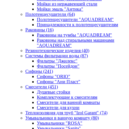
Мойки из нержавеющей стали
Мойки эмаль "Антика"
Полотенцесушители
(64)
Полотенцесушители "AQUADREAM"
Принадлежности к полотенцесушителям
Раковины
(16)
Раковины на тумбы "AQUADREAM"
Раковины над стиральными машинами
"AQUADREAM"
Резинотехнические изделия
(40)
Системы фильтрации воды
(87)
Фильтры "Джилекс"
Фильтры "Посейдон"
Сифоны
(241)
Сифоны "ORIO"
Сифоны "Ани Пласт"
Смесители
(451)
Душевые стойки
Комплектующие к смесителям
Смесители для ванной комнаты
Смесители для кухни
Теплоизоляция для труб "Izol Garant"
(74)
Умывальники в ванную комнату
(80)
Умывальники "ROSA"
Умывальники "Sanita"