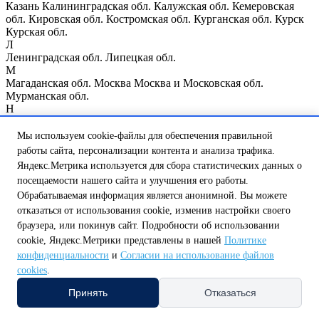
Казань
Калининградская обл.
Калужская обл.
Кемеровская
обл.
Кировская обл.
Костромская обл.
Курганская обл.
Курск
Курская обл.
Л
Ленинградская обл.
Липецкая обл.
М
Магаданская обл.
Москва
Москва и Московская обл.
Мурманская обл.
Н
Нижегородская обл.
Нижний Новгород
Новгородская обл.
Новосибирская обл.
Мы используем cookie-файлы для обеспечения правильной
О
работы сайта, персонализации контента и анализа трафика.
Омская обл.
Оренбургская обл.
Орловская обл.
Яндекс.Метрика используется для сбора статистических данных о
П
посещаемости нашего сайта и улучшения его работы.
Пензенская обл.
Псковская обл.
Обрабатываемая информация является анонимной. Вы можете
Р
отказаться от использования cookie, изменив настройки своего
Республика Мордовия
Республика Мэрий Эл
Республика
Татарстан
Республика Чувашия
Ростовская обл.
Рязанская обл.
браузера, или покинув сайт. Подробности об использовании
С
cookie, Яндекс.Метрики представлены в нашей
Политике
Самарская обл.
Санкт-Петербург
Саратовская обл.
конфиденциальности
и
Согласии на использование файлов
Сахалинская обл.
Свердловская обл.
Смоленская обл.
cookies
.
Т
Тамбовская обл.
Тверская обл.
Томская обл.
Тульская обл.
Принять
Отказаться
Тюменская обл.
У