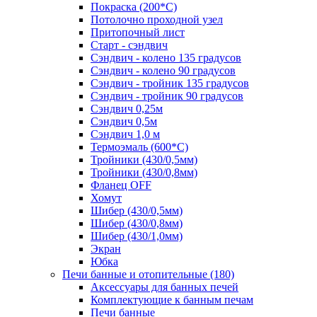
Покраска (200*С)
Потолочно проходной узел
Притопочный лист
Старт - сэндвич
Сэндвич - колено 135 градусов
Сэндвич - колено 90 градусов
Сэндвич - тройник 135 градусов
Сэндвич - тройник 90 градусов
Сэндвич 0,25м
Сэндвич 0,5м
Сэндвич 1,0 м
Термоэмаль (600*С)
Тройники (430/0,5мм)
Тройники (430/0,8мм)
Фланец OFF
Хомут
Шибер (430/0,5мм)
Шибер (430/0,8мм)
Шибер (430/1,0мм)
Экран
Юбка
Печи банные и отопительные
(180)
Аксессуары для банных печей
Комплектующие к банным печам
Печи банные