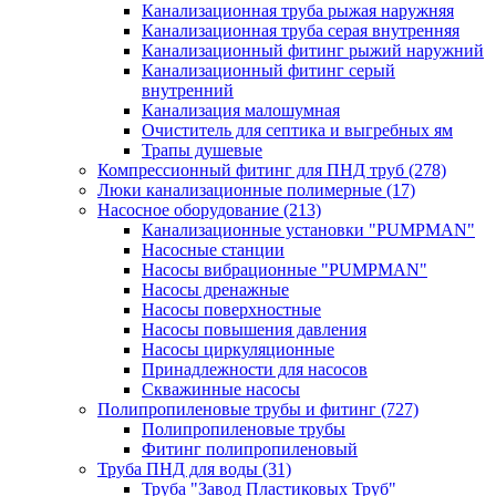
Канализационная труба рыжая наружняя
Канализационная труба серая внутренняя
Канализационный фитинг рыжий наружний
Канализационный фитинг серый
внутренний
Канализация малошумная
Очиститель для септика и выгребных ям
Трапы душевые
Компрессионный фитинг для ПНД труб
(278)
Люки канализационные полимерные
(17)
Насосное оборудование
(213)
Канализационные установки "PUMPMAN"
Насосные станции
Насосы вибрационные "PUMPMAN"
Насосы дренажные
Насосы поверхностные
Насосы повышения давления
Насосы циркуляционные
Принадлежности для насосов
Скважинные насосы
Полипропиленовые трубы и фитинг
(727)
Полипропиленовые трубы
Фитинг полипропиленовый
Труба ПНД для воды
(31)
Труба "Завод Пластиковых Труб"