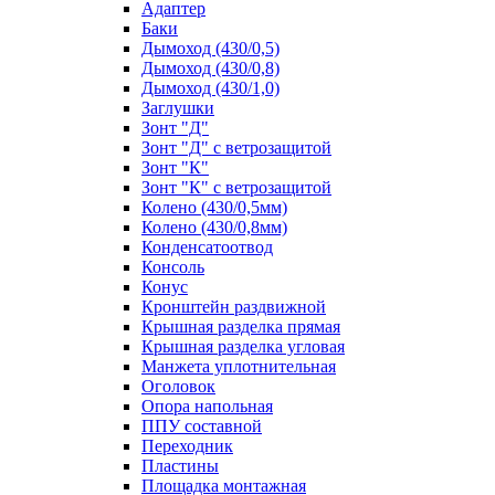
Адаптер
Баки
Дымоход (430/0,5)
Дымоход (430/0,8)
Дымоход (430/1,0)
Заглушки
Зонт "Д"
Зонт "Д" с ветрозащитой
Зонт "К"
Зонт "К" с ветрозащитой
Колено (430/0,5мм)
Колено (430/0,8мм)
Конденсатоотвод
Консоль
Конус
Кронштейн раздвижной
Крышная разделка прямая
Крышная разделка угловая
Манжета уплотнительная
Оголовок
Опора напольная
ППУ составной
Переходник
Пластины
Площадка монтажная