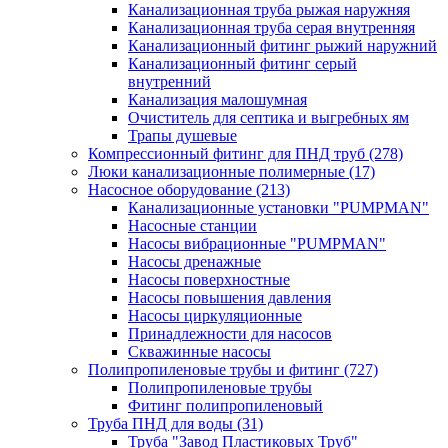
Канализационная труба рыжая наружняя
Канализационная труба серая внутренняя
Канализационный фитинг рыжий наружний
Канализационный фитинг серый
внутренний
Канализация малошумная
Очиститель для септика и выгребных ям
Трапы душевые
Компрессионный фитинг для ПНД труб
(278)
Люки канализационные полимерные
(17)
Насосное оборудование
(213)
Канализационные установки "PUMPMAN"
Насосные станции
Насосы вибрационные "PUMPMAN"
Насосы дренажные
Насосы поверхностные
Насосы повышения давления
Насосы циркуляционные
Принадлежности для насосов
Скважинные насосы
Полипропиленовые трубы и фитинг
(727)
Полипропиленовые трубы
Фитинг полипропиленовый
Труба ПНД для воды
(31)
Труба "Завод Пластиковых Труб"