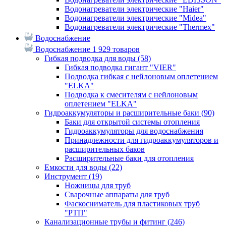
Водонагреватели электрические "Haier"
Водонагреватели электрические "Midea"
Водонагреватели электрические "Thermex"
Водоснабжение
Водоснабжение
1 929 товаров
Гибкая подводка для воды
(58)
Гибкая подводка гигант "VIER"
Подводка гибкая с нейлоновым оплетением
"ELKA"
Подводка к смесителям с нейлоновым
оплетением "ELKA"
Гидроаккумуляторы и расширительные баки
(90)
Баки для открытой системы отопления
Гидроаккумуляторы для водоснабжения
Принадлежности для гидроаккумуляторов и
расширительных баков
Расширительные баки для отопления
Емкости для воды
(22)
Инструмент
(19)
Ножницы для труб
Сварочные аппараты для труб
Фаскосниматель для пластиковых труб
"РТП"
Канализационные трубы и фитинг
(246)