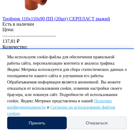
Тройник 110х110х90 ПП (20шт) СЕРПЛАСТ рыжий
Есть в наличии
Цена:
.............................................
137,81 ₽
Количество:
Мы используем cookie-файлы для обеспечения правильной
0
В корзину
работы сайта, персонализации контента и анализа трафика.
код: 00-00000107
Яндекс.Метрика используется для сбора статистических данных о
посещаемости нашего сайта и улучшения его работы.
Обрабатываемая информация является анонимной. Вы можете
отказаться от использования cookie, изменив настройки своего
браузера, или покинув сайт. Подробности об использовании
cookie, Яндекс.Метрики представлены в нашей
Политике
конфиденциальности
и
Согласии на использование файлов
Заглушка 110 ПП (250шт) СЕРПЛАСТ рыжий
cookies
.
Есть в наличии
Принять
Отказаться
Цена:
.............................................