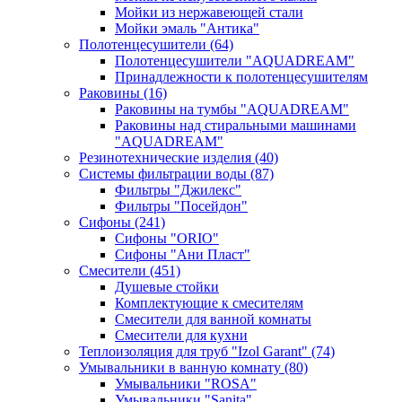
Мойки из нержавеющей стали
Мойки эмаль "Антика"
Полотенцесушители
(64)
Полотенцесушители "AQUADREAM"
Принадлежности к полотенцесушителям
Раковины
(16)
Раковины на тумбы "AQUADREAM"
Раковины над стиральными машинами
"AQUADREAM"
Резинотехнические изделия
(40)
Системы фильтрации воды
(87)
Фильтры "Джилекс"
Фильтры "Посейдон"
Сифоны
(241)
Сифоны "ORIO"
Сифоны "Ани Пласт"
Смесители
(451)
Душевые стойки
Комплектующие к смесителям
Смесители для ванной комнаты
Смесители для кухни
Теплоизоляция для труб "Izol Garant"
(74)
Умывальники в ванную комнату
(80)
Умывальники "ROSA"
Умывальники "Sanita"