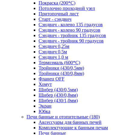
Покраска (200*С)
Потолочно проходной узел
Притопочный лист
Старт - сэндвич
Сэндвич - колено 135 градусов
Сэндвич - колено 90 градусов
Сэндвич - тройник 135 градусов
Сэндвич - тройник 90 градусов
Сэндвич 0,25м
Сэндвич 0,5м
Сэндвич 1,0 м
Термоэмаль (600*С)
Тройники (430/0,5мм)
Тройники (430/0,8мм)
Фланец OFF
Хомут
Шибер (430/0,5мм)
Шибер (430/0,8мм)
Шибер (430/1,0мм)
Экран
Юбка
Печи банные и отопительные
(180)
Аксессуары для банных печей
Комплектующие к банным печам
Печи банные