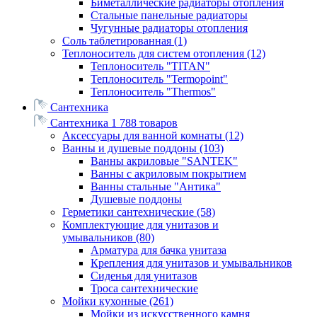
Биметаллические радиаторы отопления
Стальные панельные радиаторы
Чугунные радиаторы отопления
Соль таблетированная
(1)
Теплоноситель для систем отопления
(12)
Теплоноситель "TITAN"
Теплоноситель "Termopoint"
Теплоноситель "Thermos"
Сантехника
Сантехника
1 788 товаров
Аксессуары для ванной комнаты
(12)
Ванны и душевые поддоны
(103)
Ванны акриловые "SANTEK"
Ванны с акриловым покрытием
Ванны стальные "Антика"
Душевые поддоны
Герметики сантехнические
(58)
Комплектующие для унитазов и
умывальников
(80)
Арматура для бачка унитаза
Крепления для унитазов и умывальников
Сиденья для унитазов
Троса сантехнические
Мойки кухонные
(261)
Мойки из искусственного камня