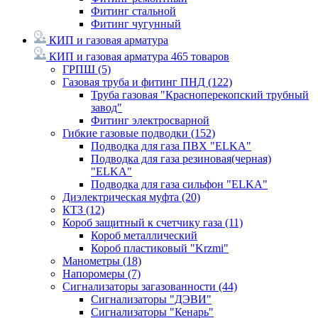
Фитинг стальной
Фитинг чугунный
КИП и газовая арматура
КИП и газовая арматура
465 товаров
ГРПШ
(5)
Газовая труба и фитинг ПНД
(122)
Труба газовая "Красноперекопский трубный
завод"
Фитинг электросварной
Гибкие газовые подводки
(152)
Подводка для газа ПВХ "ELKA"
Подводка для газа резиновая(черная)
"ELKA"
Подводка для газа сильфон "ELKA"
Диэлектрическая муфта
(20)
КТЗ
(12)
Короб защитный к счетчику газа
(11)
Короб металлический
Короб пластиковый "Krzmi"
Манометры
(18)
Напоромеры
(7)
Сигнализаторы загазованности
(44)
Сигнализаторы "ДЭВИ"
Сигнализаторы "Кенарь"