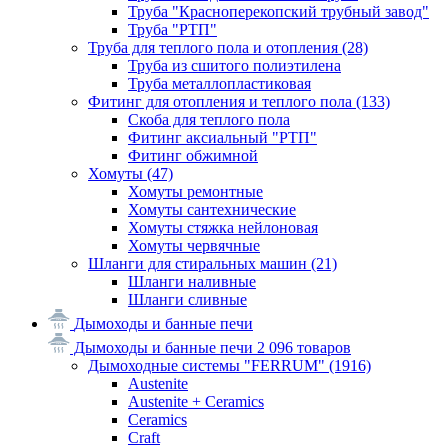
Труба "Красноперекопский трубный завод"
Труба "РТП"
Труба для теплого пола и отопления
(28)
Труба из сшитого полиэтилена
Труба металлопластиковая
Фитинг для отопления и теплого пола
(133)
Скоба для теплого пола
Фитинг аксиальный "РТП"
Фитинг обжимной
Хомуты
(47)
Хомуты ремонтные
Хомуты сантехнические
Хомуты стяжка нейлоновая
Хомуты червячные
Шланги для стиральных машин
(21)
Шланги наливные
Шланги сливные
Дымоходы и банные печи
Дымоходы и банные печи
2 096 товаров
Дымоходные системы "FERRUM"
(1916)
Austenite
Austenite + Ceramics
Ceramics
Craft