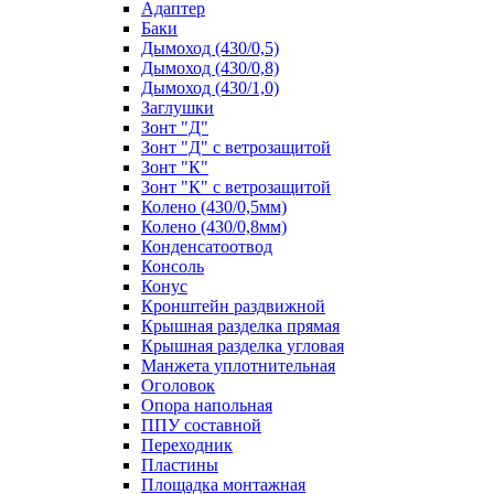
Адаптер
Баки
Дымоход (430/0,5)
Дымоход (430/0,8)
Дымоход (430/1,0)
Заглушки
Зонт "Д"
Зонт "Д" с ветрозащитой
Зонт "К"
Зонт "К" с ветрозащитой
Колено (430/0,5мм)
Колено (430/0,8мм)
Конденсатоотвод
Консоль
Конус
Кронштейн раздвижной
Крышная разделка прямая
Крышная разделка угловая
Манжета уплотнительная
Оголовок
Опора напольная
ППУ составной
Переходник
Пластины
Площадка монтажная