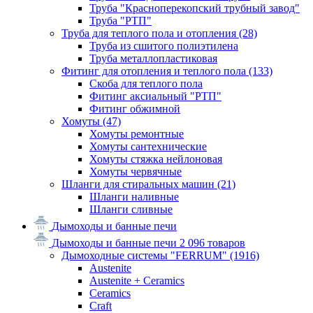
Труба "Красноперекопский трубный завод"
Труба "РТП"
Труба для теплого пола и отопления
(28)
Труба из сшитого полиэтилена
Труба металлопластиковая
Фитинг для отопления и теплого пола
(133)
Скоба для теплого пола
Фитинг аксиальный "РТП"
Фитинг обжимной
Хомуты
(47)
Хомуты ремонтные
Хомуты сантехнические
Хомуты стяжка нейлоновая
Хомуты червячные
Шланги для стиральных машин
(21)
Шланги наливные
Шланги сливные
Дымоходы и банные печи
Дымоходы и банные печи
2 096 товаров
Дымоходные системы "FERRUM"
(1916)
Austenite
Austenite + Ceramics
Ceramics
Craft