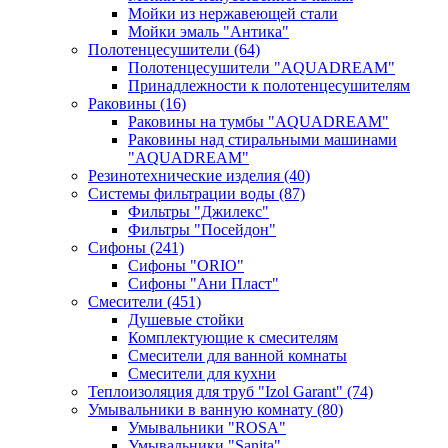
Мойки из нержавеющей стали
Мойки эмаль "Антика"
Полотенцесушители
(64)
Полотенцесушители "AQUADREAM"
Принадлежности к полотенцесушителям
Раковины
(16)
Раковины на тумбы "AQUADREAM"
Раковины над стиральными машинами
"AQUADREAM"
Резинотехнические изделия
(40)
Системы фильтрации воды
(87)
Фильтры "Джилекс"
Фильтры "Посейдон"
Сифоны
(241)
Сифоны "ORIO"
Сифоны "Ани Пласт"
Смесители
(451)
Душевые стойки
Комплектующие к смесителям
Смесители для ванной комнаты
Смесители для кухни
Теплоизоляция для труб "Izol Garant"
(74)
Умывальники в ванную комнату
(80)
Умывальники "ROSA"
Умывальники "Sanita"