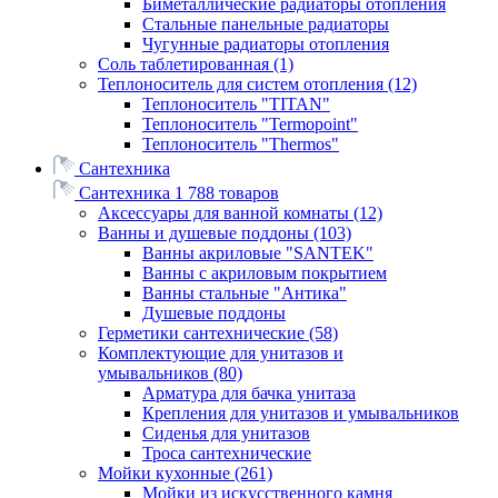
Биметаллические радиаторы отопления
Стальные панельные радиаторы
Чугунные радиаторы отопления
Соль таблетированная
(1)
Теплоноситель для систем отопления
(12)
Теплоноситель "TITAN"
Теплоноситель "Termopoint"
Теплоноситель "Thermos"
Сантехника
Сантехника
1 788 товаров
Аксессуары для ванной комнаты
(12)
Ванны и душевые поддоны
(103)
Ванны акриловые "SANTEK"
Ванны с акриловым покрытием
Ванны стальные "Антика"
Душевые поддоны
Герметики сантехнические
(58)
Комплектующие для унитазов и
умывальников
(80)
Арматура для бачка унитаза
Крепления для унитазов и умывальников
Сиденья для унитазов
Троса сантехнические
Мойки кухонные
(261)
Мойки из искусственного камня