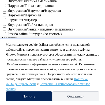
Внутренняя/Гайка американка
Наружная/Гайка американка
Внутренняя/Наружная/Наружная
Наружная/Наружная
наружная /штуцер
Внутренняя/Гайка накидная
Внутренняя/гайка накидная (американка)
Резьба гайка / штуцер (со сгоном)
Габариты
2,7х6,5х5
Мы используем cookie-файлы для обеспечения правильной
11,3х11,3х1,5
работы сайта, персонализации контента и анализа трафика.
13,3х13,3х1,7
Яндекс.Метрика используется для сбора статистических данных о
14,3х14,3х1,7
посещаемости нашего сайта и улучшения его работы.
15,8х15,8х1,7
Обрабатываемая информация является анонимной. Вы можете
17,7х17,7х1,9
отказаться от использования cookie, изменив настройки своего
21,3х21,3х2,3
браузера, или покинув сайт. Подробности об использовании
25х120х57
cookie, Яндекс.Метрики представлены в нашей
Политике
25х56х60
конфиденциальности
и
Согласии на использование файлов
25х117х54
cookies
.
25х56х51
25х111х57
Принять
Отказаться
25х108х54
26х51х44