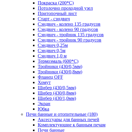
Покраска (200*С)
Потолочно проходной узел
Притопочный лист
Старт - сэндвич
Сэндвич - колено 135 градусов
Сэндвич - колено 90 градусов
Сэндвич - тройник 135 градусов
Сэндвич - тройник 90 градусов
Сэндвич 0,25м
Сэндвич 0,5м
Сэндвич 1,0 м
Термоэмаль (600*С)
Тройники (430/0,5мм)
Тройники (430/0,8мм)
Фланец OFF
Хомут
Шибер (430/0,5мм)
Шибер (430/0,8мм)
Шибер (430/1,0мм)
Экран
Юбка
Печи банные и отопительные
(180)
Аксессуары для банных печей
Комплектующие к банным печам
Печи банные