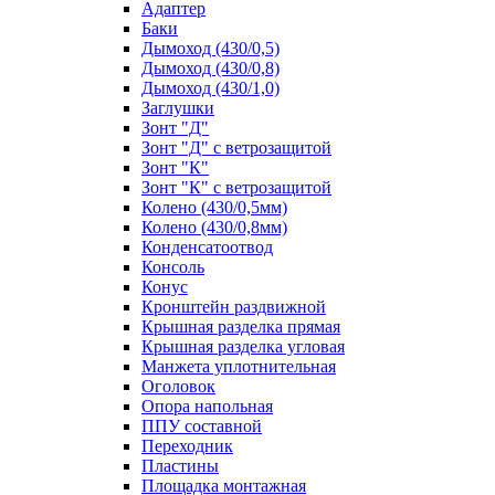
Адаптер
Баки
Дымоход (430/0,5)
Дымоход (430/0,8)
Дымоход (430/1,0)
Заглушки
Зонт "Д"
Зонт "Д" с ветрозащитой
Зонт "К"
Зонт "К" с ветрозащитой
Колено (430/0,5мм)
Колено (430/0,8мм)
Конденсатоотвод
Консоль
Конус
Кронштейн раздвижной
Крышная разделка прямая
Крышная разделка угловая
Манжета уплотнительная
Оголовок
Опора напольная
ППУ составной
Переходник
Пластины
Площадка монтажная