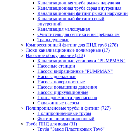
Канализационная труба рыжая наружняя
Канализационная труба серая внутренняя
Канализационный фитинг рыжий наружний
Канализационный фитинг серый
внутренний
Канализация малошумная
Очиститель для септика и выгребных ям
Трапы душевые
Компрессионный фитинг для ПНД труб
(278)
Люки канализационные полимерные
(17)
Насосное оборудование
(213)
Канализационные установки "PUMPMAN"
Насосные станции
Насосы вибрационные "PUMPMAN"
Насосы дренажные
Насосы поверхностные
Насосы повышения давления
Насосы циркуляционные
Принадлежности для насосов
Скважинные насосы
Полипропиленовые трубы и фитинг
(727)
Полипропиленовые трубы
Фитинг полипропиленовый
Труба ПНД для воды
(31)
Труба "Завод Пластиковых Труб"