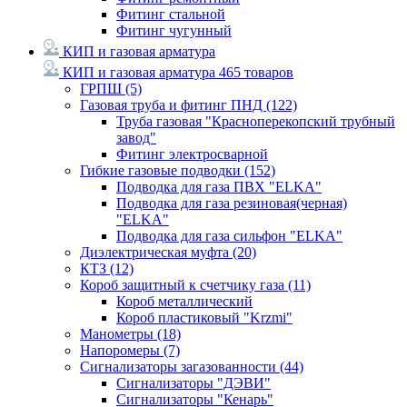
Фитинг стальной
Фитинг чугунный
КИП и газовая арматура
КИП и газовая арматура
465 товаров
ГРПШ
(5)
Газовая труба и фитинг ПНД
(122)
Труба газовая "Красноперекопский трубный
завод"
Фитинг электросварной
Гибкие газовые подводки
(152)
Подводка для газа ПВХ "ELKA"
Подводка для газа резиновая(черная)
"ELKA"
Подводка для газа сильфон "ELKA"
Диэлектрическая муфта
(20)
КТЗ
(12)
Короб защитный к счетчику газа
(11)
Короб металлический
Короб пластиковый "Krzmi"
Манометры
(18)
Напоромеры
(7)
Сигнализаторы загазованности
(44)
Сигнализаторы "ДЭВИ"
Сигнализаторы "Кенарь"