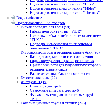
Водонагреватели электрические "Haier"
Водонагреватели электрические "Midea"
Водонагреватели электрические "Thermex"
Водоснабжение
Водоснабжение
1 929 товаров
Гибкая подводка для воды
(58)
Гибкая подводка гигант "VIER"
Подводка гибкая с нейлоновым оплетением
"ELKA"
Подводка к смесителям с нейлоновым
оплетением "ELKA"
Гидроаккумуляторы и расширительные баки
(90)
Баки для открытой системы отопления
Гидроаккумуляторы для водоснабжения
Принадлежности для гидроаккумуляторов и
расширительных баков
Расширительные баки для отопления
Емкости для воды
(22)
Инструмент
(19)
Ножницы для труб
Сварочные аппараты для труб
Фаскосниматель для пластиковых труб
"РТП"
Канализационные трубы и фитинг
(246)