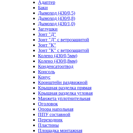
Адаптер
Баки
Дымоход (430/0,5)
Дымоход (430/0,8)
Дымоход (430/1,0)
Заглушки
Зонт "Д"
Зонт "Д" с ветрозащитой
Зонт "К"
Зонт "К" с ветрозащитой
Колено (430/0,5мм)
Колено (430/0,8мм)
Конденсатоотвод
Консоль
Конус
Кронштейн раздвижной
Крышная разделка прямая
Крышная разделка угловая
Манжета уплотнительная
Оголовок
Опора напольная
ППУ составной
Переходник
Пластины
Площадка монтажная