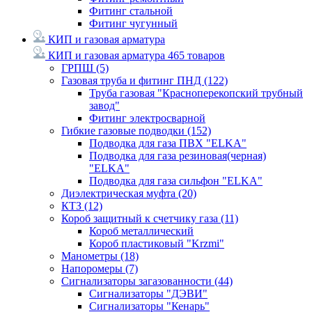
Фитинг стальной
Фитинг чугунный
КИП и газовая арматура
КИП и газовая арматура
465 товаров
ГРПШ
(5)
Газовая труба и фитинг ПНД
(122)
Труба газовая "Красноперекопский трубный
завод"
Фитинг электросварной
Гибкие газовые подводки
(152)
Подводка для газа ПВХ "ELKA"
Подводка для газа резиновая(черная)
"ELKA"
Подводка для газа сильфон "ELKA"
Диэлектрическая муфта
(20)
КТЗ
(12)
Короб защитный к счетчику газа
(11)
Короб металлический
Короб пластиковый "Krzmi"
Манометры
(18)
Напоромеры
(7)
Сигнализаторы загазованности
(44)
Сигнализаторы "ДЭВИ"
Сигнализаторы "Кенарь"