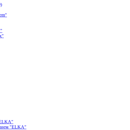
9)
tem"
a"
x"
"ELKA"
ением "ELKA"