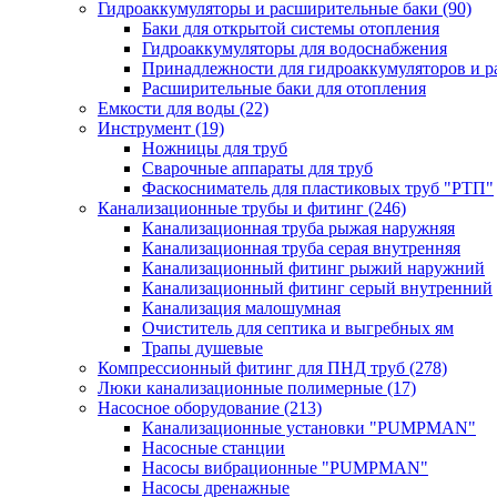
Гидроаккумуляторы и расширительные баки
(90)
Баки для открытой системы отопления
Гидроаккумуляторы для водоснабжения
Принадлежности для гидроаккумуляторов и р
Расширительные баки для отопления
Емкости для воды
(22)
Инструмент
(19)
Ножницы для труб
Сварочные аппараты для труб
Фаскосниматель для пластиковых труб "РТП"
Канализационные трубы и фитинг
(246)
Канализационная труба рыжая наружняя
Канализационная труба серая внутренняя
Канализационный фитинг рыжий наружний
Канализационный фитинг серый внутренний
Канализация малошумная
Очиститель для септика и выгребных ям
Трапы душевые
Компрессионный фитинг для ПНД труб
(278)
Люки канализационные полимерные
(17)
Насосное оборудование
(213)
Канализационные установки "PUMPMAN"
Насосные станции
Насосы вибрационные "PUMPMAN"
Насосы дренажные