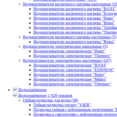
Водонагреватели косвенного нагрева напольные
(2
Водонагреватели косвенного нагрева "BAXI"
Водонагреватели косвенного нагрева "Ecosys
Водонагреватели косвенного нагрева "Haier"
Водонагреватели косвенного нагрева "Rispa"
Водонагреватели косвенного нагрева "Termik
Водонагреватели косвенного нагрева "Therme
Водонагреватели косвенного нагрева настенные
(5)
Водонагреватели косвенного нагрева "Rispa"
Водонагреватели электрические напольные
(5)
Водонагреватели электрические "Haier"
Водонагреватели электрические "Thermex"
Водонагреватели электрические настенные
(147)
Водонагреватели электрические "BAXI"
Водонагреватели электрические "EDISSON"
Водонагреватели электрические "Haier"
Водонагреватели электрические "Midea"
Водонагреватели электрические "Thermex"
Водоснабжение
Водоснабжение
1 929 товаров
Гибкая подводка для воды
(58)
Гибкая подводка гигант "VIER"
Подводка гибкая с нейлоновым оплетением 
Подводка к смесителям с нейлоновым оплет