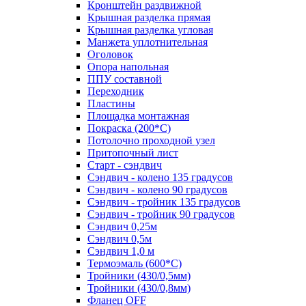
Кронштейн раздвижной
Крышная разделка прямая
Крышная разделка угловая
Манжета уплотнительная
Оголовок
Опора напольная
ППУ составной
Переходник
Пластины
Площадка монтажная
Покраска (200*С)
Потолочно проходной узел
Притопочный лист
Старт - сэндвич
Сэндвич - колено 135 градусов
Сэндвич - колено 90 градусов
Сэндвич - тройник 135 градусов
Сэндвич - тройник 90 градусов
Сэндвич 0,25м
Сэндвич 0,5м
Сэндвич 1,0 м
Термоэмаль (600*С)
Тройники (430/0,5мм)
Тройники (430/0,8мм)
Фланец OFF