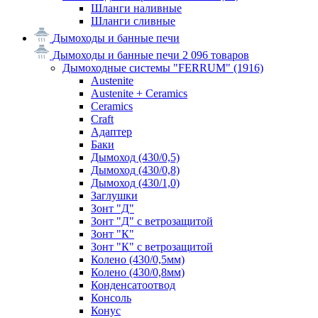
Шланги наливные
Шланги сливные
Дымоходы и банные печи
Дымоходы и банные печи
2 096 товаров
Дымоходные системы "FERRUM"
(1916)
Austenite
Austenite + Ceramics
Ceramics
Craft
Адаптер
Баки
Дымоход (430/0,5)
Дымоход (430/0,8)
Дымоход (430/1,0)
Заглушки
Зонт "Д"
Зонт "Д" с ветрозащитой
Зонт "К"
Зонт "К" с ветрозащитой
Колено (430/0,5мм)
Колено (430/0,8мм)
Конденсатоотвод
Консоль
Конус