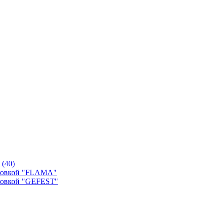
й
(40)
уховкой "FLAMA"
ховкой "GEFEST"