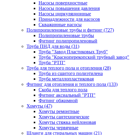
Насосы поверхностные
Насосы повышения давления
Насосы циркуляционные
Принадлежности для насосов
Скважинные насосы
Полипропиленовые трубы и фитинг
(727)
Полипропиленовые трубы
Фитинг полипропиленовый
Труба ПНД для воды
(31)
Труба "Завод Пластиковых Труб"
Труба "Красноперекопский трубный завод"
Труба "РТП"
Труба для теплого пола и отопления
(28)
Труба из сшитого полиэтилена
Труба металлопластиковая
Фитинг для отопления и теплого пола
(133)
Скоба для теплого пола
Фитинг аксиальный "РТП"
Фитинг обжимной
Хомуты
(47)
Хомуты ремонтные
Хомуты сантехнические
Хомуты стяжка нейлоновая
Хомуты червячные
Шланги для стиральных машин
(21)