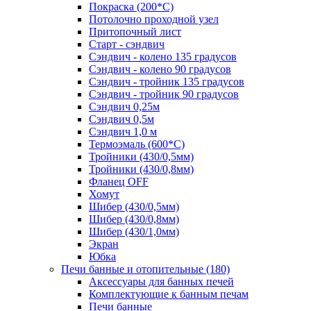
Покраска (200*С)
Потолочно проходной узел
Притопочный лист
Старт - сэндвич
Сэндвич - колено 135 градусов
Сэндвич - колено 90 градусов
Сэндвич - тройник 135 градусов
Сэндвич - тройник 90 градусов
Сэндвич 0,25м
Сэндвич 0,5м
Сэндвич 1,0 м
Термоэмаль (600*С)
Тройники (430/0,5мм)
Тройники (430/0,8мм)
Фланец OFF
Хомут
Шибер (430/0,5мм)
Шибер (430/0,8мм)
Шибер (430/1,0мм)
Экран
Юбка
Печи банные и отопительные
(180)
Аксессуары для банных печей
Комплектующие к банным печам
Печи банные