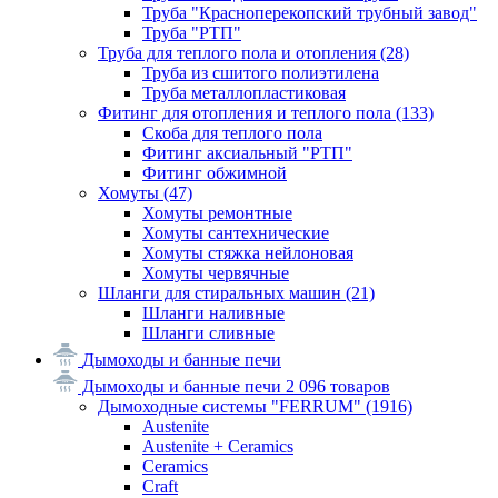
Труба "Красноперекопский трубный завод"
Труба "РТП"
Труба для теплого пола и отопления
(28)
Труба из сшитого полиэтилена
Труба металлопластиковая
Фитинг для отопления и теплого пола
(133)
Скоба для теплого пола
Фитинг аксиальный "РТП"
Фитинг обжимной
Хомуты
(47)
Хомуты ремонтные
Хомуты сантехнические
Хомуты стяжка нейлоновая
Хомуты червячные
Шланги для стиральных машин
(21)
Шланги наливные
Шланги сливные
Дымоходы и банные печи
Дымоходы и банные печи
2 096 товаров
Дымоходные системы "FERRUM"
(1916)
Austenite
Austenite + Ceramics
Ceramics
Craft