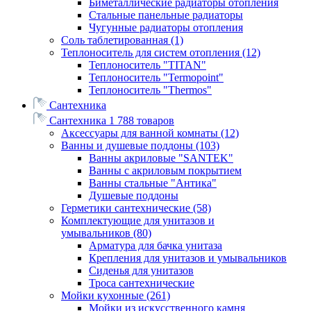
Биметаллические радиаторы отопления
Стальные панельные радиаторы
Чугунные радиаторы отопления
Соль таблетированная
(1)
Теплоноситель для систем отопления
(12)
Теплоноситель "TITAN"
Теплоноситель "Termopoint"
Теплоноситель "Thermos"
Сантехника
Сантехника
1 788 товаров
Аксессуары для ванной комнаты
(12)
Ванны и душевые поддоны
(103)
Ванны акриловые "SANTEK"
Ванны с акриловым покрытием
Ванны стальные "Антика"
Душевые поддоны
Герметики сантехнические
(58)
Комплектующие для унитазов и
умывальников
(80)
Арматура для бачка унитаза
Крепления для унитазов и умывальников
Сиденья для унитазов
Троса сантехнические
Мойки кухонные
(261)
Мойки из искусственного камня