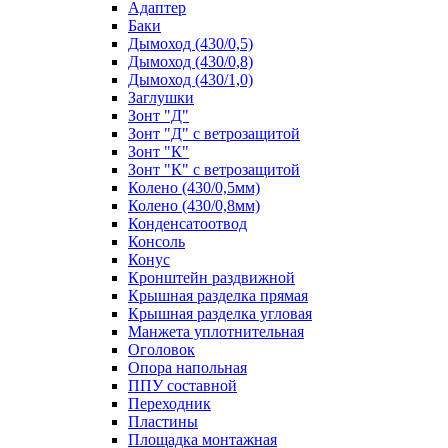
Адаптер
Баки
Дымоход (430/0,5)
Дымоход (430/0,8)
Дымоход (430/1,0)
Заглушки
Зонт "Д"
Зонт "Д" с ветрозащитой
Зонт "К"
Зонт "К" с ветрозащитой
Колено (430/0,5мм)
Колено (430/0,8мм)
Конденсатоотвод
Консоль
Конус
Кронштейн раздвижной
Крышная разделка прямая
Крышная разделка угловая
Манжета уплотнительная
Оголовок
Опора напольная
ППУ составной
Переходник
Пластины
Площадка монтажная