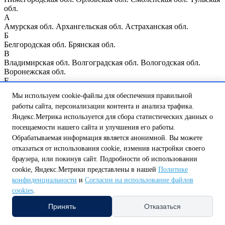
обл.
А
Амурская обл.
Архангельская обл.
Астраханская обл.
Б
Белгородская обл.
Брянская обл.
В
Владимирская обл.
Волгоградская обл.
Вологодская обл.
Воронежская обл.
Е
Еврейская автономная обл.
Мы используем cookie-файлы для обеспечения правильной
И
работы сайта, персонализации контента и анализа трафика.
Ивановская обл.
Иркутская обл.
К
Яндекс.Метрика используется для сбора статистических данных о
Казань
Калининградская обл.
Калужская обл.
Кемеровская
посещаемости нашего сайта и улучшения его работы.
обл.
Кировская обл.
Костромская обл.
Курганская обл.
Курск
Обрабатываемая информация является анонимной. Вы можете
Курская обл.
отказаться от использования cookie, изменив настройки своего
Л
браузера, или покинув сайт. Подробности об использовании
Ленинградская обл.
Липецкая обл.
cookie, Яндекс.Метрики представлены в нашей
Политике
М
Магаданская обл.
Москва
Москва и Московская обл.
конфиденциальности
и
Согласии на использование файлов
Мурманская обл.
cookies
.
Н
Принять
Отказаться
Нижегородская обл.
Нижний Новгород
Новгородская обл.
Новосибирская обл.