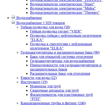
Водонагреватели электрические "Haier"
Водонагреватели электрические "Midea"
Водонагреватели электрические "Thermex"
Водоснабжение
Водоснабжение
1 929 товаров
Гибкая подводка для воды
(58)
Гибкая подводка гигант "VIER"
Подводка гибкая с нейлоновым оплетением
"ELKA"
Подводка к смесителям с нейлоновым
оплетением "ELKA"
Гидроаккумуляторы и расширительные баки
(90)
Баки для открытой системы отопления
Гидроаккумуляторы для водоснабжения
Принадлежности для гидроаккумуляторов и
расширительных баков
Расширительные баки для отопления
Емкости для воды
(22)
Инструмент
(19)
Ножницы для труб
Сварочные аппараты для труб
Фаскосниматель для пластиковых труб
"РТП"
Канализационные трубы и фитинг
(246)