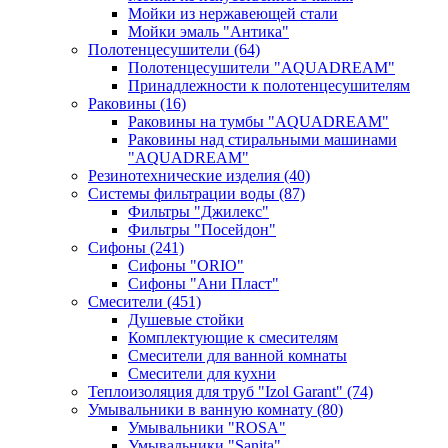
Мойки из нержавеющей стали
Мойки эмаль "Антика"
Полотенцесушители
(64)
Полотенцесушители "AQUADREAM"
Принадлежности к полотенцесушителям
Раковины
(16)
Раковины на тумбы "AQUADREAM"
Раковины над стиральными машинами
"AQUADREAM"
Резинотехнические изделия
(40)
Системы фильтрации воды
(87)
Фильтры "Джилекс"
Фильтры "Посейдон"
Сифоны
(241)
Сифоны "ORIO"
Сифоны "Ани Пласт"
Смесители
(451)
Душевые стойки
Комплектующие к смесителям
Смесители для ванной комнаты
Смесители для кухни
Теплоизоляция для труб "Izol Garant"
(74)
Умывальники в ванную комнату
(80)
Умывальники "ROSA"
Умывальники "Sanita"