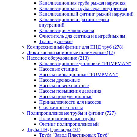
Канализационная труба рыжая наружняя
Канализационная труба серая внутренняя
Канализационный фитинг рыжий наружний
Канализационный фитинг серый
внутренний
Канализация малошумная
Очиститель для септика и выгребных ям
Трапы душевые
Компрессионный фитинг для ПНД труб
(278)
Люки канализационные полимерные
(17)
Насосное оборудование
(213)
Канализационные установки "PUMPMAN"
Насосные станции
Насосы вибрационные "PUMPMAN"
Насосы дренажные
Насосы поверхностные
Насосы повышения давления
Насосы циркуляционные
Принадлежности для насосов
Скважинные насосы
Полипропиленовые трубы и фитинг
(727)
Полипропиленовые трубы
Фитинг полипропиленовый
Труба ПНД для воды
(31)
Труба "Завод Пластиковых Труб"