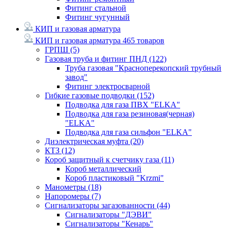
Фитинг стальной
Фитинг чугунный
КИП и газовая арматура
КИП и газовая арматура
465 товаров
ГРПШ
(5)
Газовая труба и фитинг ПНД
(122)
Труба газовая "Красноперекопский трубный
завод"
Фитинг электросварной
Гибкие газовые подводки
(152)
Подводка для газа ПВХ "ELKA"
Подводка для газа резиновая(черная)
"ELKA"
Подводка для газа сильфон "ELKA"
Диэлектрическая муфта
(20)
КТЗ
(12)
Короб защитный к счетчику газа
(11)
Короб металлический
Короб пластиковый "Krzmi"
Манометры
(18)
Напоромеры
(7)
Сигнализаторы загазованности
(44)
Сигнализаторы "ДЭВИ"
Сигнализаторы "Кенарь"