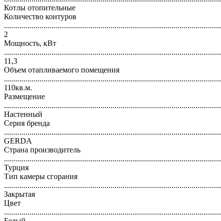
Котлы отопительные
Количество контуров
..............................................................................................................
2
Мощность, кВт
..............................................................................................................
11,3
Объем отапливаемого помещения
..............................................................................................................
110кв.м.
Размещение
..............................................................................................................
Настенный
Серия бренда
..............................................................................................................
GERDA
Страна производитель
..............................................................................................................
Турция
Тип камеры сгорания
..............................................................................................................
Закрытая
Цвет
..............................................................................................................
Белый