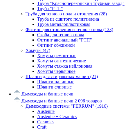
Труба "Красноперекопский трубный завод"
Труба "РТП"
Труба для теплого пола и отопления
(28)
Труба из сшитого полиэтилена
Труба металлопластиковая
Фитинг для отопления и теплого пола
(133)
Скоба для теплого пола
Фитинг аксиальный "РТП"
Фитинг обжимной
Хомуты
(47)
Хомуты ремонтные
Хомуты сантехнические
Хомуты стяжка нейлоновая
Хомуты червячные
Шланги для стиральных машин
(21)
Шланги наливные
Шланги сливные
Дымоходы и банные печи
Дымоходы и банные печи
2 096 товаров
Дымоходные системы "FERRUM"
(1916)
Austenite
Austenite + Ceramics
Ceramics
Craft