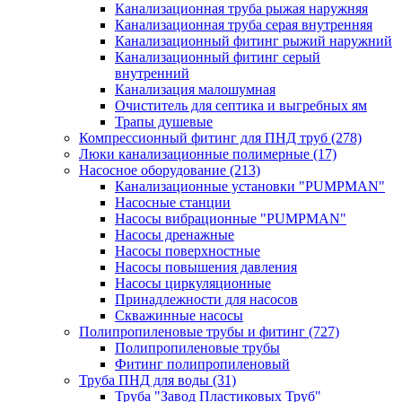
Канализационная труба рыжая наружняя
Канализационная труба серая внутренняя
Канализационный фитинг рыжий наружний
Канализационный фитинг серый
внутренний
Канализация малошумная
Очиститель для септика и выгребных ям
Трапы душевые
Компрессионный фитинг для ПНД труб
(278)
Люки канализационные полимерные
(17)
Насосное оборудование
(213)
Канализационные установки "PUMPMAN"
Насосные станции
Насосы вибрационные "PUMPMAN"
Насосы дренажные
Насосы поверхностные
Насосы повышения давления
Насосы циркуляционные
Принадлежности для насосов
Скважинные насосы
Полипропиленовые трубы и фитинг
(727)
Полипропиленовые трубы
Фитинг полипропиленовый
Труба ПНД для воды
(31)
Труба "Завод Пластиковых Труб"