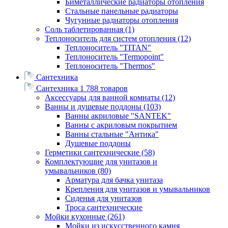
Биметаллические радиаторы отопления
Стальные панельные радиаторы
Чугунные радиаторы отопления
Соль таблетированная
(1)
Теплоноситель для систем отопления
(12)
Теплоноситель "TITAN"
Теплоноситель "Termopoint"
Теплоноситель "Thermos"
Сантехника
Сантехника
1 788 товаров
Аксессуары для ванной комнаты
(12)
Ванны и душевые поддоны
(103)
Ванны акриловые "SANTEK"
Ванны с акриловым покрытием
Ванны стальные "Антика"
Душевые поддоны
Герметики сантехнические
(58)
Комплектующие для унитазов и
умывальников
(80)
Арматура для бачка унитаза
Крепления для унитазов и умывальников
Сиденья для унитазов
Троса сантехнические
Мойки кухонные
(261)
Мойки из искусственного камня