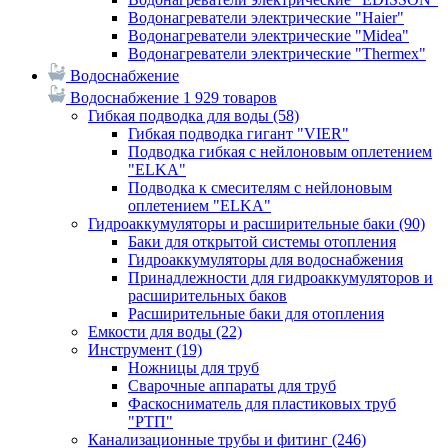
Водонагреватели электрические "Haier"
Водонагреватели электрические "Midea"
Водонагреватели электрические "Thermex"
Водоснабжение
Водоснабжение
1 929 товаров
Гибкая подводка для воды
(58)
Гибкая подводка гигант "VIER"
Подводка гибкая с нейлоновым оплетением
"ELKA"
Подводка к смесителям с нейлоновым
оплетением "ELKA"
Гидроаккумуляторы и расширительные баки
(90)
Баки для открытой системы отопления
Гидроаккумуляторы для водоснабжения
Принадлежности для гидроаккумуляторов и
расширительных баков
Расширительные баки для отопления
Емкости для воды
(22)
Инструмент
(19)
Ножницы для труб
Сварочные аппараты для труб
Фаскосниматель для пластиковых труб
"РТП"
Канализационные трубы и фитинг
(246)