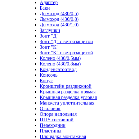
Адаптер
Баки
Дымоход (430/0,5)
Дымоход (430/0,8)
Дымоход (430/1,0)
Заглушки
Зонт "Д"
Зонт "Д" с ветрозащитой
Зонт "К"
Зонт "К" с ветрозащитой
Колено (430/0,5мм)
Колено (430/0,8мм)
Конденсатоотвод
Консоль
Конус
Кронштейн раздвижной
Крышная разделка прямая
Крышная разделка угловая
Манжета уплотнительная
Оголовок
Опора напольная
ППУ составной
Переходник
Пластины
Площадка монтажная