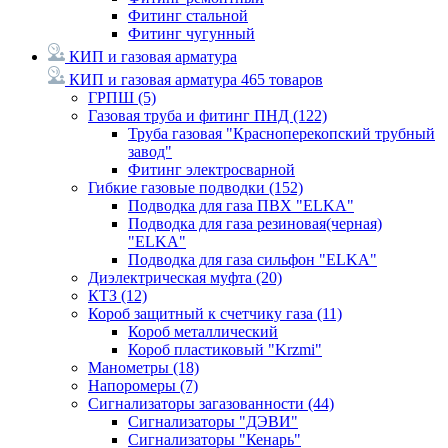
Фитинг стальной
Фитинг чугунный
КИП и газовая арматура
КИП и газовая арматура
465 товаров
ГРПШ
(5)
Газовая труба и фитинг ПНД
(122)
Труба газовая "Красноперекопский трубный
завод"
Фитинг электросварной
Гибкие газовые подводки
(152)
Подводка для газа ПВХ "ELKA"
Подводка для газа резиновая(черная)
"ELKA"
Подводка для газа сильфон "ELKA"
Диэлектрическая муфта
(20)
КТЗ
(12)
Короб защитный к счетчику газа
(11)
Короб металлический
Короб пластиковый "Krzmi"
Манометры
(18)
Напоромеры
(7)
Сигнализаторы загазованности
(44)
Сигнализаторы "ДЭВИ"
Сигнализаторы "Кенарь"