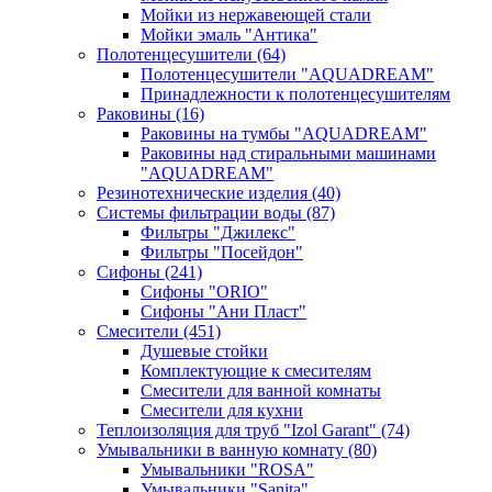
Мойки из нержавеющей стали
Мойки эмаль "Антика"
Полотенцесушители
(64)
Полотенцесушители "AQUADREAM"
Принадлежности к полотенцесушителям
Раковины
(16)
Раковины на тумбы "AQUADREAM"
Раковины над стиральными машинами
"AQUADREAM"
Резинотехнические изделия
(40)
Системы фильтрации воды
(87)
Фильтры "Джилекс"
Фильтры "Посейдон"
Сифоны
(241)
Сифоны "ORIO"
Сифоны "Ани Пласт"
Смесители
(451)
Душевые стойки
Комплектующие к смесителям
Смесители для ванной комнаты
Смесители для кухни
Теплоизоляция для труб "Izol Garant"
(74)
Умывальники в ванную комнату
(80)
Умывальники "ROSA"
Умывальники "Sanita"