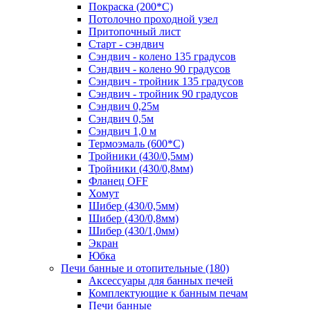
Покраска (200*С)
Потолочно проходной узел
Притопочный лист
Старт - сэндвич
Сэндвич - колено 135 градусов
Сэндвич - колено 90 градусов
Сэндвич - тройник 135 градусов
Сэндвич - тройник 90 градусов
Сэндвич 0,25м
Сэндвич 0,5м
Сэндвич 1,0 м
Термоэмаль (600*С)
Тройники (430/0,5мм)
Тройники (430/0,8мм)
Фланец OFF
Хомут
Шибер (430/0,5мм)
Шибер (430/0,8мм)
Шибер (430/1,0мм)
Экран
Юбка
Печи банные и отопительные
(180)
Аксессуары для банных печей
Комплектующие к банным печам
Печи банные