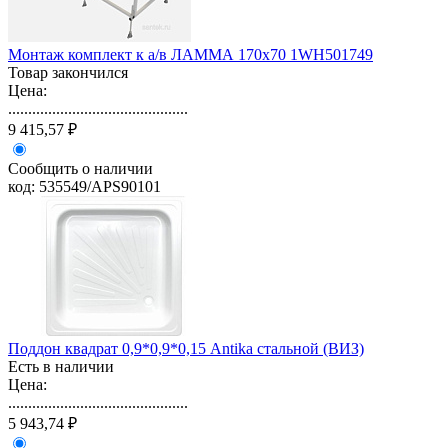
Монтаж комплект к а/в ЛАММА 170х70 1WH501749
Товар закончился
Цена:
.............................................
9 415,57 ₽
Сообщить о наличии
код: 535549/APS90101
Поддон квадрат 0,9*0,9*0,15 Antika стальной (ВИЗ)
Есть в наличии
Цена:
.............................................
5 943,74 ₽