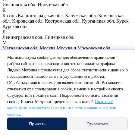
Ивановская обл.
Иркутская обл.
К
Казань
Калининградская обл.
Калужская обл.
Кемеровская
обл.
Кировская обл.
Костромская обл.
Курганская обл.
Курск
Курская обл.
Л
Ленинградская обл.
Липецкая обл.
М
Магаданская обл.
Москва
Москва и Московская обл.
Мурманская обл.
Мы используем cookie-файлы для обеспечения правильной
Н
работы сайта, персонализации контента и анализа трафика.
Нижегородская обл.
Нижний Новгород
Новгородская обл.
Новосибирская обл.
Яндекс.Метрика используется для сбора статистических данных о
О
посещаемости нашего сайта и улучшения его работы.
Омская обл.
Оренбургская обл.
Орловская обл.
Обрабатываемая информация является анонимной. Вы можете
П
отказаться от использования cookie, изменив настройки своего
Пензенская обл.
Псковская обл.
браузера, или покинув сайт. Подробности об использовании
Р
cookie, Яндекс.Метрики представлены в нашей
Политике
Республика Мордовия
Республика Мэрий Эл
Республика
Татарстан
Республика Чувашия
Ростовская обл.
Рязанская обл.
конфиденциальности
и
Согласии на использование файлов
С
cookies
.
Самарская обл.
Санкт-Петербург
Саратовская обл.
Сахалинская обл.
Свердловская обл.
Смоленская обл.
Принять
Отказаться
Т
Тамбовская обл.
Тверская обл.
Томская обл.
Тульская обл.