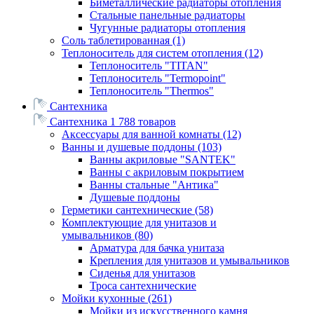
Биметаллические радиаторы отопления
Стальные панельные радиаторы
Чугунные радиаторы отопления
Соль таблетированная
(1)
Теплоноситель для систем отопления
(12)
Теплоноситель "TITAN"
Теплоноситель "Termopoint"
Теплоноситель "Thermos"
Сантехника
Сантехника
1 788 товаров
Аксессуары для ванной комнаты
(12)
Ванны и душевые поддоны
(103)
Ванны акриловые "SANTEK"
Ванны с акриловым покрытием
Ванны стальные "Антика"
Душевые поддоны
Герметики сантехнические
(58)
Комплектующие для унитазов и
умывальников
(80)
Арматура для бачка унитаза
Крепления для унитазов и умывальников
Сиденья для унитазов
Троса сантехнические
Мойки кухонные
(261)
Мойки из искусственного камня