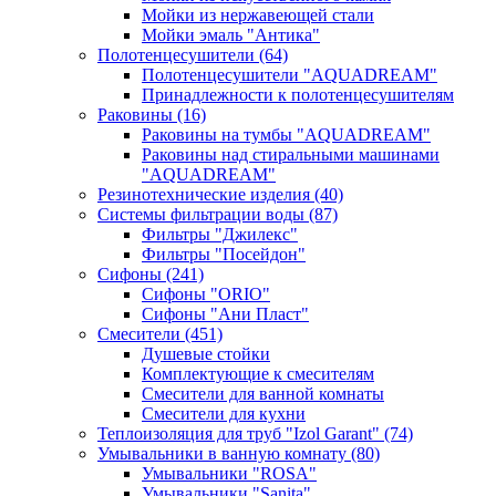
Мойки из нержавеющей стали
Мойки эмаль "Антика"
Полотенцесушители
(64)
Полотенцесушители "AQUADREAM"
Принадлежности к полотенцесушителям
Раковины
(16)
Раковины на тумбы "AQUADREAM"
Раковины над стиральными машинами
"AQUADREAM"
Резинотехнические изделия
(40)
Системы фильтрации воды
(87)
Фильтры "Джилекс"
Фильтры "Посейдон"
Сифоны
(241)
Сифоны "ORIO"
Сифоны "Ани Пласт"
Смесители
(451)
Душевые стойки
Комплектующие к смесителям
Смесители для ванной комнаты
Смесители для кухни
Теплоизоляция для труб "Izol Garant"
(74)
Умывальники в ванную комнату
(80)
Умывальники "ROSA"
Умывальники "Sanita"