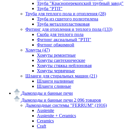
Труба "Красноперекопский трубный завод"
Труба "РТП"
Труба для теплого пола и отопления
(28)
Труба из сшитого полиэтилена
Труба металлопластиковая
Фитинг для отопления и теплого пола
(133)
Скоба для теплого пола
Фитинг аксиальный "РТП"
Фитинг обжимной
Хомуты
(47)
Хомуты ремонтные
Хомуты сантехнические
Хомуты стяжка нейлоновая
Хомуты червячные
Шланги для стиральных машин
(21)
Шланги наливные
Шланги сливные
Дымоходы и банные печи
Дымоходы и банные печи
2 096 товаров
Дымоходные системы "FERRUM"
(1916)
Austenite
Austenite + Ceramics
Ceramics
Craft