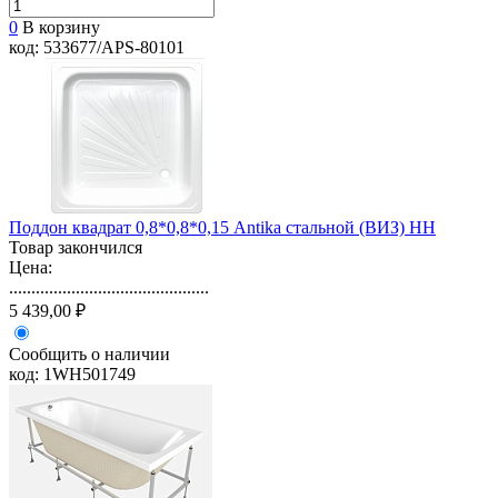
0
В корзину
код: 533677/APS-80101
Поддон квадрат 0,8*0,8*0,15 Antika стальной (ВИЗ) НН
Товар закончился
Цена:
.............................................
5 439,00 ₽
Сообщить о наличии
код: 1WH501749