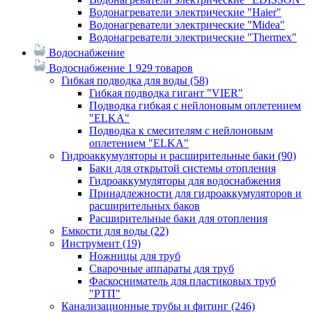
Водонагреватели электрические "Haier"
Водонагреватели электрические "Midea"
Водонагреватели электрические "Thermex"
Водоснабжение
Водоснабжение
1 929 товаров
Гибкая подводка для воды
(58)
Гибкая подводка гигант "VIER"
Подводка гибкая с нейлоновым оплетением
"ELKA"
Подводка к смесителям с нейлоновым
оплетением "ELKA"
Гидроаккумуляторы и расширительные баки
(90)
Баки для открытой системы отопления
Гидроаккумуляторы для водоснабжения
Принадлежности для гидроаккумуляторов и
расширительных баков
Расширительные баки для отопления
Емкости для воды
(22)
Инструмент
(19)
Ножницы для труб
Сварочные аппараты для труб
Фаскосниматель для пластиковых труб
"РТП"
Канализационные трубы и фитинг
(246)