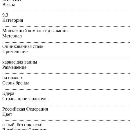
Вес, кг
..............................................................................................................
9,3
Категория
..............................................................................................................
Монтажный комплект для ванны
Материал
..............................................................................................................
Оцинкованная сталь
Применение
..............................................................................................................
каркас для ванны
Размещение
..............................................................................................................
на ножках
Серия бренда
..............................................................................................................
Эдера
Страна производитель
..............................................................................................................
Российская Федерация
Цвет
..............................................................................................................
серый, без покраски
В избранное
Сравнить