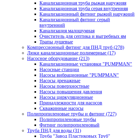
Канализационная труба рыжая наружняя
Канализационная труба серая внутренняя
Канализационный фитинг рыжий наружний
Канализационный фитинг серый
внутренний
Канализация малошумная
Очиститель для септика и выгребных ям
Трапы душевые
Компрессионный фитинг для ПНД труб
(278)
Люки канализационные полимерные
(17)
Насосное оборудование
(213)
Канализационные установки "PUMPMAN"
Насосные станции
Насосы вибрационные "PUMPMAN"
Насосы дренажные
Насосы поверхностные
Насосы повышения давления
Насосы циркуляционные
Принадлежности для насосов
Скважинные насосы
Полипропиленовые трубы и фитинг
(727)
Полипропиленовые трубы
Фитинг полипропиленовый
Труба ПНД для воды
(31)
Труба "Завод Пластиковых Труб"