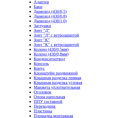
Адаптер
Баки
Дымоход (430/0,5)
Дымоход (430/0,8)
Дымоход (430/1,0)
Заглушки
Зонт "Д"
Зонт "Д" с ветрозащитой
Зонт "К"
Зонт "К" с ветрозащитой
Колено (430/0,5мм)
Колено (430/0,8мм)
Конденсатоотвод
Консоль
Конус
Кронштейн раздвижной
Крышная разделка прямая
Крышная разделка угловая
Манжета уплотнительная
Оголовок
Опора напольная
ППУ составной
Переходник
Пластины
Площадка монтажная