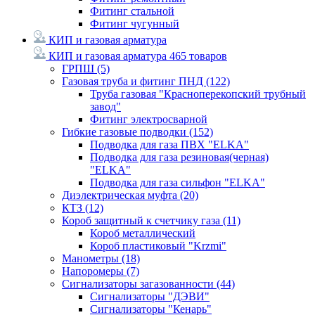
Фитинг стальной
Фитинг чугунный
КИП и газовая арматура
КИП и газовая арматура
465 товаров
ГРПШ
(5)
Газовая труба и фитинг ПНД
(122)
Труба газовая "Красноперекопский трубный
завод"
Фитинг электросварной
Гибкие газовые подводки
(152)
Подводка для газа ПВХ "ELKA"
Подводка для газа резиновая(черная)
"ELKA"
Подводка для газа сильфон "ELKA"
Диэлектрическая муфта
(20)
КТЗ
(12)
Короб защитный к счетчику газа
(11)
Короб металлический
Короб пластиковый "Krzmi"
Манометры
(18)
Напоромеры
(7)
Сигнализаторы загазованности
(44)
Сигнализаторы "ДЭВИ"
Сигнализаторы "Кенарь"