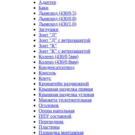
Адаптер
Баки
Дымоход (430/0,5)
Дымоход (430/0,8)
Дымоход (430/1,0)
Заглушки
Зонт "Д"
Зонт "Д" с ветрозащитой
Зонт "К"
Зонт "К" с ветрозащитой
Колено (430/0,5мм)
Колено (430/0,8мм)
Конденсатоотвод
Консоль
Конус
Кронштейн раздвижной
Крышная разделка прямая
Крышная разделка угловая
Манжета уплотнительная
Оголовок
Опора напольная
ППУ составной
Переходник
Пластины
Площадка монтажная