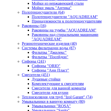
Мойки из нержавеющей стали
Мойки эмаль "Антика"
Полотенцесушители
(64)
Полотенцесушители "AQUADREAM"
Принадлежности к полотенцесушителям
Раковины
(16)
Раковины на тумбы "AQUADREAM"
Раковины над стиральными машинами
"AQUADREAM"
Резинотехнические изделия
(40)
Системы фильтрации воды
(87)
Фильтры "Джилекс"
Фильтры "Посейдон"
Сифоны
(241)
Сифоны "ORIO"
Сифоны "Ани Пласт"
Смесители
(451)
Душевые стойки
Комплектующие к смесителям
Смесители для ванной комнаты
Смесители для кухни
Теплоизоляция для труб "Izol Garant"
(74)
Умывальники в ванную комнату
(80)
Умывальники "ROSA"
Умывальники "Sanita"