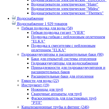
Водонагреватели электрические "Haier"
Водонагреватели электрические "Midea"
Водонагреватели электрические "Thermex"
Водоснабжение
Водоснабжение
1 929 товаров
Гибкая подводка для воды
(58)
Гибкая подводка гигант "VIER"
Подводка гибкая с нейлоновым оплетением
"ELKA"
Подводка к смесителям с нейлоновым
оплетением "ELKA"
Гидроаккумуляторы и расширительные баки
(90)
Баки для открытой системы отопления
Гидроаккумуляторы для водоснабжения
Принадлежности для гидроаккумуляторов и
расширительных баков
Расширительные баки для отопления
Емкости для воды
(22)
Инструмент
(19)
Ножницы для труб
Сварочные аппараты для труб
Фаскосниматель для пластиковых труб
"РТП"
Канализационные трубы и фитинг
(246)