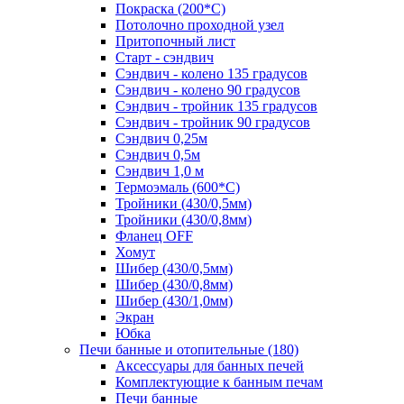
Покраска (200*С)
Потолочно проходной узел
Притопочный лист
Старт - сэндвич
Сэндвич - колено 135 градусов
Сэндвич - колено 90 градусов
Сэндвич - тройник 135 градусов
Сэндвич - тройник 90 градусов
Сэндвич 0,25м
Сэндвич 0,5м
Сэндвич 1,0 м
Термоэмаль (600*С)
Тройники (430/0,5мм)
Тройники (430/0,8мм)
Фланец OFF
Хомут
Шибер (430/0,5мм)
Шибер (430/0,8мм)
Шибер (430/1,0мм)
Экран
Юбка
Печи банные и отопительные
(180)
Аксессуары для банных печей
Комплектующие к банным печам
Печи банные