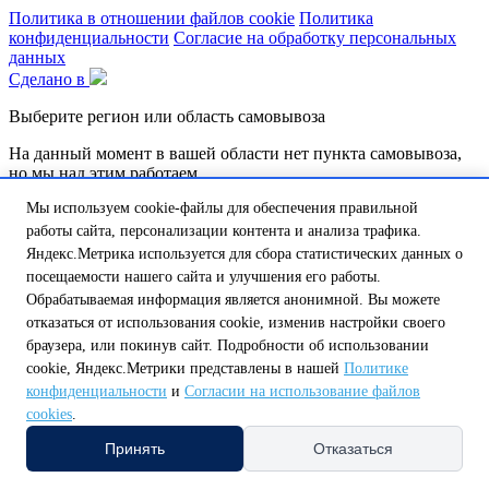
Политика в отношении файлов cookie
Политика
конфиденциальности
Согласие на обработку персональных
данных
Сделано в
Выберите регион или область самовывоза
На данный момент в вашей области нет пункта самовывоза,
но мы над этим работаем.
Мы используем cookie-файлы для обеспечения правильной
Обатитесь к нашему оператору по телефону:
8 (800) 250-58-57 или напишите на почту
shop@tt46.ru
работы сайта, персонализации контента и анализа трафика.
и мы поможем вам доставить товар.
Яндекс.Метрика используется для сбора статистических данных о
посещаемости нашего сайта и улучшения его работы.
Белгородская обл.
Калужская обл.
Курская обл.
Липецкая обл.
Обрабатываемая информация является анонимной. Вы можете
Нижегородская обл.
Орловская обл.
Смоленская обл.
Тульская
отказаться от использования cookie, изменив настройки своего
обл.
А
браузера, или покинув сайт. Подробности об использовании
Амурская обл.
Архангельская обл.
Астраханская обл.
cookie, Яндекс.Метрики представлены в нашей
Политике
Б
конфиденциальности
и
Согласии на использование файлов
Белгородская обл.
Брянская обл.
cookies
.
В
Владимирская обл.
Волгоградская обл.
Вологодская обл.
Принять
Отказаться
Воронежская обл.
Е