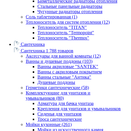
Биметаллические радиаторы отопления
Стальные панельные радиаторы
Чугунные радиаторы отопления
Соль таблетированная
(1)
Теплоноситель для систем отопления
(12)
Теплоноситель "TITAN"
Теплоноситель "Termopoint"
Теплоноситель "Thermos"
Сантехника
Сантехника
1 788 товаров
Аксессуары для ванной комнаты
(12)
Ванны и душевые поддоны
(103)
Ванны акриловые "SANTEK"
Ванны с акриловым покрытием
Ванны стальные "Антика"
Душевые поддоны
Герметики сантехнические
(58)
Комплектующие для унитазов и
умывальников
(80)
Арматура для бачка унитаза
Крепления для унитазов и умывальников
Сиденья для унитазов
Троса сантехнические
Мойки кухонные
(261)
Мойки из искусственного камня