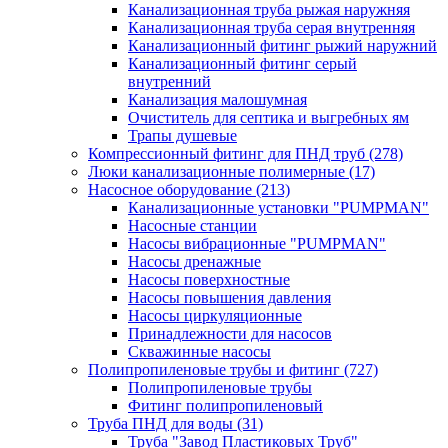
Канализационная труба рыжая наружняя
Канализационная труба серая внутренняя
Канализационный фитинг рыжий наружний
Канализационный фитинг серый
внутренний
Канализация малошумная
Очиститель для септика и выгребных ям
Трапы душевые
Компрессионный фитинг для ПНД труб
(278)
Люки канализационные полимерные
(17)
Насосное оборудование
(213)
Канализационные установки "PUMPMAN"
Насосные станции
Насосы вибрационные "PUMPMAN"
Насосы дренажные
Насосы поверхностные
Насосы повышения давления
Насосы циркуляционные
Принадлежности для насосов
Скважинные насосы
Полипропиленовые трубы и фитинг
(727)
Полипропиленовые трубы
Фитинг полипропиленовый
Труба ПНД для воды
(31)
Труба "Завод Пластиковых Труб"