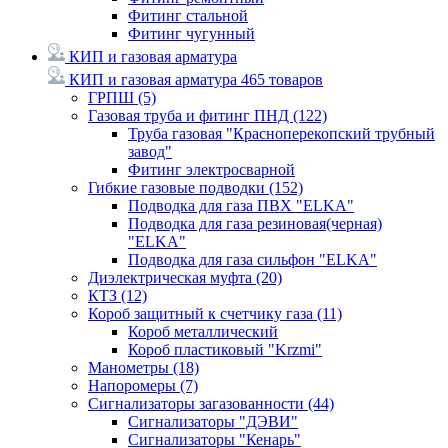
Фитинг стальной
Фитинг чугунный
КИП и газовая арматура
КИП и газовая арматура
465 товаров
ГРПШ
(5)
Газовая труба и фитинг ПНД
(122)
Труба газовая "Красноперекопский трубный
завод"
Фитинг электросварной
Гибкие газовые подводки
(152)
Подводка для газа ПВХ "ELKA"
Подводка для газа резиновая(черная)
"ELKA"
Подводка для газа сильфон "ELKA"
Диэлектрическая муфта
(20)
КТЗ
(12)
Короб защитный к счетчику газа
(11)
Короб металлический
Короб пластиковый "Krzmi"
Манометры
(18)
Напоромеры
(7)
Сигнализаторы загазованности
(44)
Сигнализаторы "ДЭВИ"
Сигнализаторы "Кенарь"