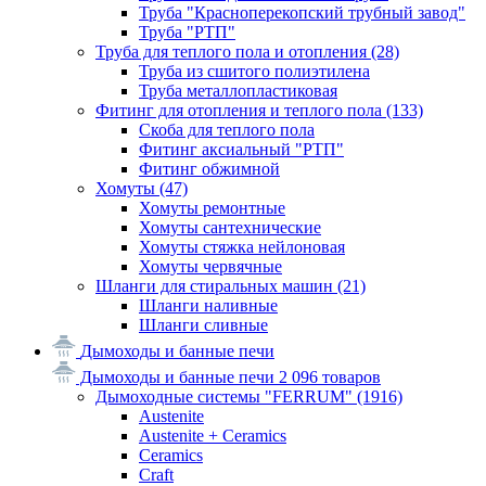
Труба "Красноперекопский трубный завод"
Труба "РТП"
Труба для теплого пола и отопления
(28)
Труба из сшитого полиэтилена
Труба металлопластиковая
Фитинг для отопления и теплого пола
(133)
Скоба для теплого пола
Фитинг аксиальный "РТП"
Фитинг обжимной
Хомуты
(47)
Хомуты ремонтные
Хомуты сантехнические
Хомуты стяжка нейлоновая
Хомуты червячные
Шланги для стиральных машин
(21)
Шланги наливные
Шланги сливные
Дымоходы и банные печи
Дымоходы и банные печи
2 096 товаров
Дымоходные системы "FERRUM"
(1916)
Austenite
Austenite + Ceramics
Ceramics
Craft