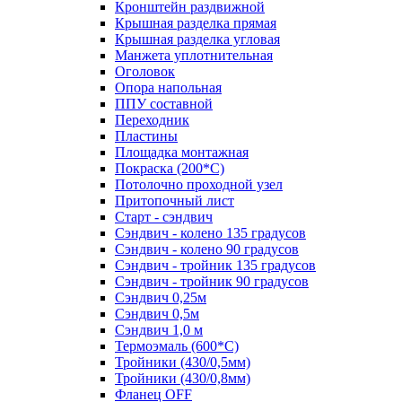
Кронштейн раздвижной
Крышная разделка прямая
Крышная разделка угловая
Манжета уплотнительная
Оголовок
Опора напольная
ППУ составной
Переходник
Пластины
Площадка монтажная
Покраска (200*С)
Потолочно проходной узел
Притопочный лист
Старт - сэндвич
Сэндвич - колено 135 градусов
Сэндвич - колено 90 градусов
Сэндвич - тройник 135 градусов
Сэндвич - тройник 90 градусов
Сэндвич 0,25м
Сэндвич 0,5м
Сэндвич 1,0 м
Термоэмаль (600*С)
Тройники (430/0,5мм)
Тройники (430/0,8мм)
Фланец OFF