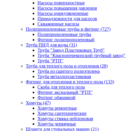
Насосы поверхностные
Насосы повышения давления
Насосы циркуляционные
Принадлежности для насосов
Скважинные насосы
Полипропиленовые трубы и фитинг
(727)
Полипропиленовые трубы
Фитинг полипропиленовый
Труба ПНД для воды
(31)
Труба "Завод Пластиковых Труб"
Труба "Красноперекопский трубный завод"
Труба "РТП"
Труба для теплого пола и отопления
(28)
Труба из сшитого полиэтилена
Труба металлопластиковая
Фитинг для отопления и теплого пола
(133)
Скоба для теплого пола
Фитинг аксиальный "РТП"
Фитинг обжимной
Хомуты
(47)
Хомуты ремонтные
Хомуты сантехнические
Хомуты стяжка нейлоновая
Хомуты червячные
Шланги для стиральных машин
(21)