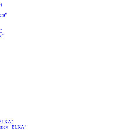
9)
tem"
a"
x"
"ELKA"
ением "ELKA"