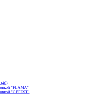
й
(40)
уховкой "FLAMA"
ховкой "GEFEST"