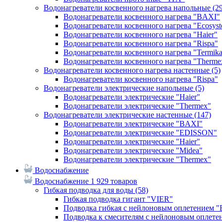
Водонагреватели косвенного нагрева напольные
(2
Водонагреватели косвенного нагрева "BAXI"
Водонагреватели косвенного нагрева "Ecosys
Водонагреватели косвенного нагрева "Haier"
Водонагреватели косвенного нагрева "Rispa"
Водонагреватели косвенного нагрева "Termik
Водонагреватели косвенного нагрева "Therme
Водонагреватели косвенного нагрева настенные
(5)
Водонагреватели косвенного нагрева "Rispa"
Водонагреватели электрические напольные
(5)
Водонагреватели электрические "Haier"
Водонагреватели электрические "Thermex"
Водонагреватели электрические настенные
(147)
Водонагреватели электрические "BAXI"
Водонагреватели электрические "EDISSON"
Водонагреватели электрические "Haier"
Водонагреватели электрические "Midea"
Водонагреватели электрические "Thermex"
Водоснабжение
Водоснабжение
1 929 товаров
Гибкая подводка для воды
(58)
Гибкая подводка гигант "VIER"
Подводка гибкая с нейлоновым оплетением 
Подводка к смесителям с нейлоновым оплет