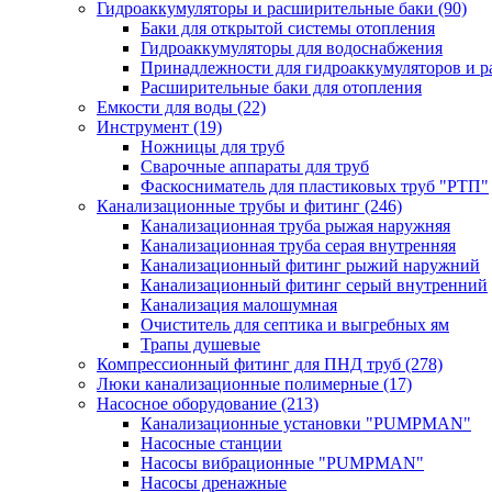
Гидроаккумуляторы и расширительные баки
(90)
Баки для открытой системы отопления
Гидроаккумуляторы для водоснабжения
Принадлежности для гидроаккумуляторов и р
Расширительные баки для отопления
Емкости для воды
(22)
Инструмент
(19)
Ножницы для труб
Сварочные аппараты для труб
Фаскосниматель для пластиковых труб "РТП"
Канализационные трубы и фитинг
(246)
Канализационная труба рыжая наружняя
Канализационная труба серая внутренняя
Канализационный фитинг рыжий наружний
Канализационный фитинг серый внутренний
Канализация малошумная
Очиститель для септика и выгребных ям
Трапы душевые
Компрессионный фитинг для ПНД труб
(278)
Люки канализационные полимерные
(17)
Насосное оборудование
(213)
Канализационные установки "PUMPMAN"
Насосные станции
Насосы вибрационные "PUMPMAN"
Насосы дренажные