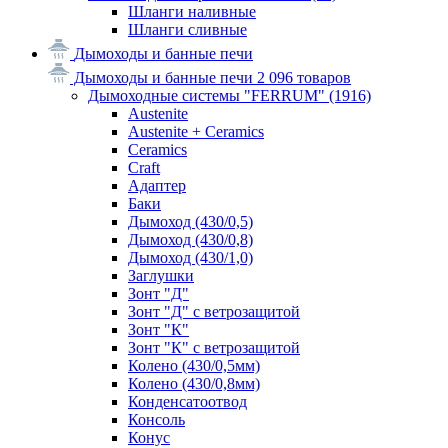
Шланги наливные
Шланги сливные
Дымоходы и банные печи
Дымоходы и банные печи
2 096 товаров
Дымоходные системы "FERRUM"
(1916)
Austenite
Austenite + Ceramics
Ceramics
Craft
Адаптер
Баки
Дымоход (430/0,5)
Дымоход (430/0,8)
Дымоход (430/1,0)
Заглушки
Зонт "Д"
Зонт "Д" с ветрозащитой
Зонт "К"
Зонт "К" с ветрозащитой
Колено (430/0,5мм)
Колено (430/0,8мм)
Конденсатоотвод
Консоль
Конус