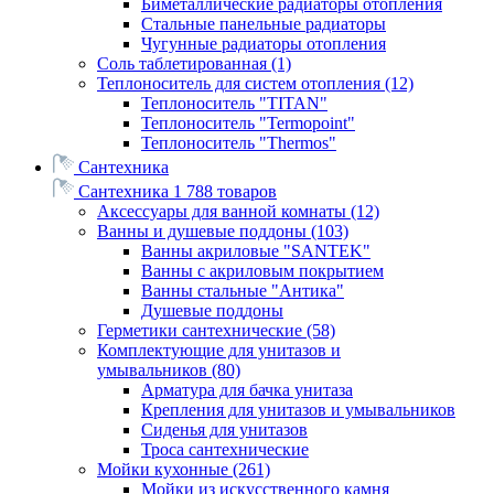
Биметаллические радиаторы отопления
Стальные панельные радиаторы
Чугунные радиаторы отопления
Соль таблетированная
(1)
Теплоноситель для систем отопления
(12)
Теплоноситель "TITAN"
Теплоноситель "Termopoint"
Теплоноситель "Thermos"
Сантехника
Сантехника
1 788 товаров
Аксессуары для ванной комнаты
(12)
Ванны и душевые поддоны
(103)
Ванны акриловые "SANTEK"
Ванны с акриловым покрытием
Ванны стальные "Антика"
Душевые поддоны
Герметики сантехнические
(58)
Комплектующие для унитазов и
умывальников
(80)
Арматура для бачка унитаза
Крепления для унитазов и умывальников
Сиденья для унитазов
Троса сантехнические
Мойки кухонные
(261)
Мойки из искусственного камня