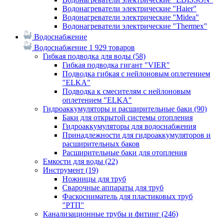
Водонагреватели электрические "Haier"
Водонагреватели электрические "Midea"
Водонагреватели электрические "Thermex"
Водоснабжение
Водоснабжение
1 929 товаров
Гибкая подводка для воды
(58)
Гибкая подводка гигант "VIER"
Подводка гибкая с нейлоновым оплетением
"ELKA"
Подводка к смесителям с нейлоновым
оплетением "ELKA"
Гидроаккумуляторы и расширительные баки
(90)
Баки для открытой системы отопления
Гидроаккумуляторы для водоснабжения
Принадлежности для гидроаккумуляторов и
расширительных баков
Расширительные баки для отопления
Емкости для воды
(22)
Инструмент
(19)
Ножницы для труб
Сварочные аппараты для труб
Фаскосниматель для пластиковых труб
"РТП"
Канализационные трубы и фитинг
(246)