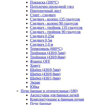
Покраска (200*С)
Потолочно проходной узел
Притопочный лист
Старт - сэндвич
Сэндвич - колено 135 градусов
Сэндвич - колено 90 градусов
Сэндвич - тройник 135 градусов
Сэндвич - тройник 90 градусов
Сэндвич 0,25м
Сэндвич 0,5м
Сэндвич 1,0 м
Термоэмаль (600*С)
Тройники (430/0,5мм)
Тройники (430/0,8мм)
Фланец OFF
Хомут
Шибер (430/0,5мм)
Шибер (430/0,8мм)
Шибер (430/1,0мм)
Экран
Юбка
Печи банные и отопительные
(180)
Аксессуары для банных печей
Комплектующие к банным печам
Печи банные