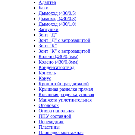
Адаптер
Баки
Дымоход (430/0,5)
Дымоход (430/0,8)
Дымоход (430/1,0)
Заглушки
Зонт "Д"
Зонт "Д" с ветрозащитой
Зонт "К"
Зонт "К" с ветрозащитой
Колено (430/0,5мм)
Колено (430/0,8мм)
Конденсатоотвод
Консоль
Конус
Кронштейн раздвижной
Крышная разделка прямая
Крышная разделка угловая
Манжета уплотнительная
Оголовок
Опора напольная
ППУ составной
Переходник
Пластины
Площадка монтажная