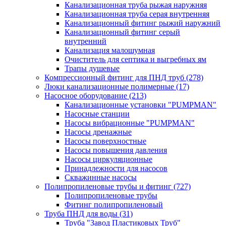
Канализационная труба рыжая наружняя
Канализационная труба серая внутренняя
Канализационный фитинг рыжий наружний
Канализационный фитинг серый
внутренний
Канализация малошумная
Очиститель для септика и выгребных ям
Трапы душевые
Компрессионный фитинг для ПНД труб
(278)
Люки канализационные полимерные
(17)
Насосное оборудование
(213)
Канализационные установки "PUMPMAN"
Насосные станции
Насосы вибрационные "PUMPMAN"
Насосы дренажные
Насосы поверхностные
Насосы повышения давления
Насосы циркуляционные
Принадлежности для насосов
Скважинные насосы
Полипропиленовые трубы и фитинг
(727)
Полипропиленовые трубы
Фитинг полипропиленовый
Труба ПНД для воды
(31)
Труба "Завод Пластиковых Труб"