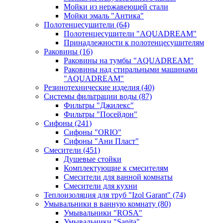
Мойки из нержавеющей стали
Мойки эмаль "Антика"
Полотенцесушители
(64)
Полотенцесушители "AQUADREAM"
Принадлежности к полотенцесушителям
Раковины
(16)
Раковины на тумбы "AQUADREAM"
Раковины над стиральными машинами
"AQUADREAM"
Резинотехнические изделия
(40)
Системы фильтрации воды
(87)
Фильтры "Джилекс"
Фильтры "Посейдон"
Сифоны
(241)
Сифоны "ORIO"
Сифоны "Ани Пласт"
Смесители
(451)
Душевые стойки
Комплектующие к смесителям
Смесители для ванной комнаты
Смесители для кухни
Теплоизоляция для труб "Izol Garant"
(74)
Умывальники в ванную комнату
(80)
Умывальники "ROSA"
Умывальники "Sanita"