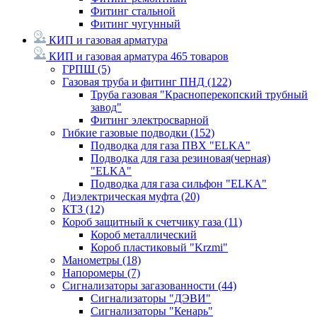
Фитинг стальной
Фитинг чугунный
КИП и газовая арматура
КИП и газовая арматура
465 товаров
ГРПШ
(5)
Газовая труба и фитинг ПНД
(122)
Труба газовая "Красноперекопский трубный
завод"
Фитинг электросварной
Гибкие газовые подводки
(152)
Подводка для газа ПВХ "ELKA"
Подводка для газа резиновая(черная)
"ELKA"
Подводка для газа сильфон "ELKA"
Диэлектрическая муфта
(20)
КТЗ
(12)
Короб защитный к счетчику газа
(11)
Короб металлический
Короб пластиковый "Krzmi"
Манометры
(18)
Напоромеры
(7)
Сигнализаторы загазованности
(44)
Сигнализаторы "ДЭВИ"
Сигнализаторы "Кенарь"