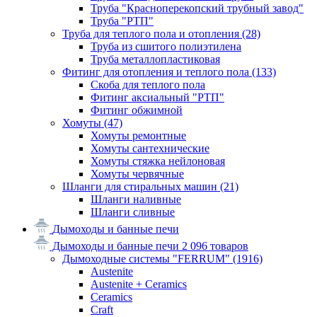
Труба "Красноперекопский трубный завод"
Труба "РТП"
Труба для теплого пола и отопления
(28)
Труба из сшитого полиэтилена
Труба металлопластиковая
Фитинг для отопления и теплого пола
(133)
Скоба для теплого пола
Фитинг аксиальный "РТП"
Фитинг обжимной
Хомуты
(47)
Хомуты ремонтные
Хомуты сантехнические
Хомуты стяжка нейлоновая
Хомуты червячные
Шланги для стиральных машин
(21)
Шланги наливные
Шланги сливные
Дымоходы и банные печи
Дымоходы и банные печи
2 096 товаров
Дымоходные системы "FERRUM"
(1916)
Austenite
Austenite + Ceramics
Ceramics
Craft