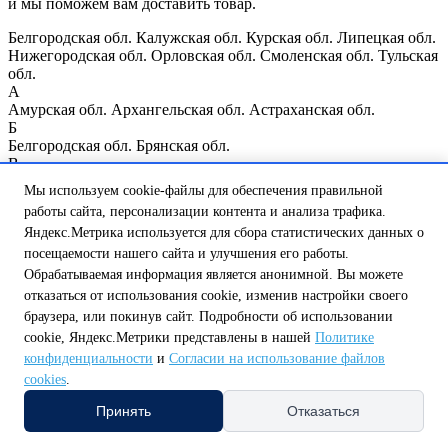
и мы поможем вам доставить товар.
Белгородская обл.
Калужская обл.
Курская обл.
Липецкая обл.
Нижегородская обл.
Орловская обл.
Смоленская обл.
Тульская
обл.
А
Амурская обл.
Архангельская обл.
Астраханская обл.
Б
Белгородская обл.
Брянская обл.
В
Владимирская обл.
Волгоградская обл.
Вологодская обл.
Мы используем cookie-файлы для обеспечения правильной
Воронежская обл.
работы сайта, персонализации контента и анализа трафика.
Е
Яндекс.Метрика используется для сбора статистических данных о
Еврейская автономная обл.
И
посещаемости нашего сайта и улучшения его работы.
Ивановская обл.
Иркутская обл.
Обрабатываемая информация является анонимной. Вы можете
К
отказаться от использования cookie, изменив настройки своего
Казань
Калининградская обл.
Калужская обл.
Кемеровская
браузера, или покинув сайт. Подробности об использовании
обл.
Кировская обл.
Костромская обл.
Курганская обл.
Курск
cookie, Яндекс.Метрики представлены в нашей
Политике
Курская обл.
конфиденциальности
и
Согласии на использование файлов
Л
Ленинградская обл.
Липецкая обл.
cookies
.
М
Принять
Отказаться
Магаданская обл.
Москва
Москва и Московская обл.
Мурманская обл.