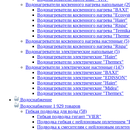
Водонагреватели косвенного нагрева напольные
(2
Водонагреватели косвенного нагрева "BAXI"
Водонагреватели косвенного нагрева "Ecosys
Водонагреватели косвенного нагрева "Haier"
Водонагреватели косвенного нагрева "Rispa"
Водонагреватели косвенного нагрева "Termik
Водонагреватели косвенного нагрева "Therme
Водонагреватели косвенного нагрева настенные
(5)
Водонагреватели косвенного нагрева "Rispa"
Водонагреватели электрические напольные
(5)
Водонагреватели электрические "Haier"
Водонагреватели электрические "Thermex"
Водонагреватели электрические настенные
(147)
Водонагреватели электрические "BAXI"
Водонагреватели электрические "EDISSON"
Водонагреватели электрические "Haier"
Водонагреватели электрические "Midea"
Водонагреватели электрические "Thermex"
Водоснабжение
Водоснабжение
1 929 товаров
Гибкая подводка для воды
(58)
Гибкая подводка гигант "VIER"
Подводка гибкая с нейлоновым оплетением 
Подводка к смесителям с нейлоновым оплет