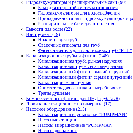
Гидроаккумуляторы и расширительные баки
(90)
Баки для открытой системы отопления
Гидроаккумуляторы для водоснабжения
Принадлежности для гидроаккумуляторов и р
Расширительные баки для отопления
Емкости для воды
(22)
Инструмент
(19)
Ножницы для труб
Сварочные аппараты для труб
Фаскосниматель для пластиковых труб "РТП"
Канализационные трубы и фитинг
(246)
Канализационная труба рыжая наружняя
Канализационная труба серая внутренняя
Канализационный фитинг рыжий наружний
Канализационный фитинг серый внутренний
Канализация малошумная
Очиститель для септика и выгребных ям
Трапы душевые
Компрессионный фитинг для ПНД труб
(278)
Люки канализационные полимерные
(17)
Насосное оборудование
(213)
Канализационные установки "PUMPMAN"
Насосные станции
Насосы вибрационные "PUMPMAN"
Насосы дренажные