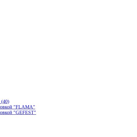
й
(40)
уховкой "FLAMA"
ховкой "GEFEST"