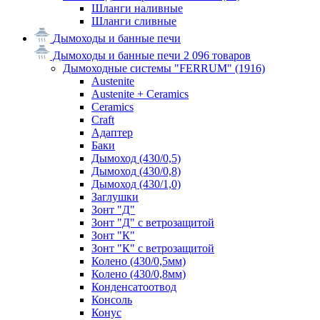
Шланги наливные
Шланги сливные
Дымоходы и банные печи
Дымоходы и банные печи
2 096 товаров
Дымоходные системы "FERRUM"
(1916)
Austenite
Austenite + Ceramics
Ceramics
Craft
Адаптер
Баки
Дымоход (430/0,5)
Дымоход (430/0,8)
Дымоход (430/1,0)
Заглушки
Зонт "Д"
Зонт "Д" с ветрозащитой
Зонт "К"
Зонт "К" с ветрозащитой
Колено (430/0,5мм)
Колено (430/0,8мм)
Конденсатоотвод
Консоль
Конус