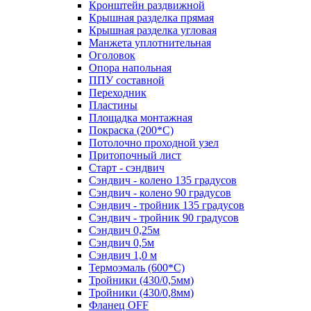
Кронштейн раздвижной
Крышная разделка прямая
Крышная разделка угловая
Манжета уплотнительная
Оголовок
Опора напольная
ППУ составной
Переходник
Пластины
Площадка монтажная
Покраска (200*С)
Потолочно проходной узел
Притопочный лист
Старт - сэндвич
Сэндвич - колено 135 градусов
Сэндвич - колено 90 градусов
Сэндвич - тройник 135 градусов
Сэндвич - тройник 90 градусов
Сэндвич 0,25м
Сэндвич 0,5м
Сэндвич 1,0 м
Термоэмаль (600*С)
Тройники (430/0,5мм)
Тройники (430/0,8мм)
Фланец OFF