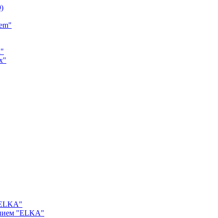
9)
tem"
a"
x"
"ELKA"
ением "ELKA"