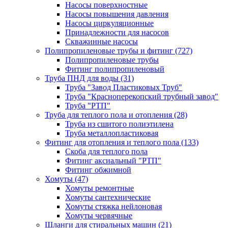
Насосы поверхностные
Насосы повышения давления
Насосы циркуляционные
Принадлежности для насосов
Скважинные насосы
Полипропиленовые трубы и фитинг
(727)
Полипропиленовые трубы
Фитинг полипропиленовый
Труба ПНД для воды
(31)
Труба "Завод Пластиковых Труб"
Труба "Красноперекопский трубный завод"
Труба "РТП"
Труба для теплого пола и отопления
(28)
Труба из сшитого полиэтилена
Труба металлопластиковая
Фитинг для отопления и теплого пола
(133)
Скоба для теплого пола
Фитинг аксиальный "РТП"
Фитинг обжимной
Хомуты
(47)
Хомуты ремонтные
Хомуты сантехнические
Хомуты стяжка нейлоновая
Хомуты червячные
Шланги для стиральных машин
(21)