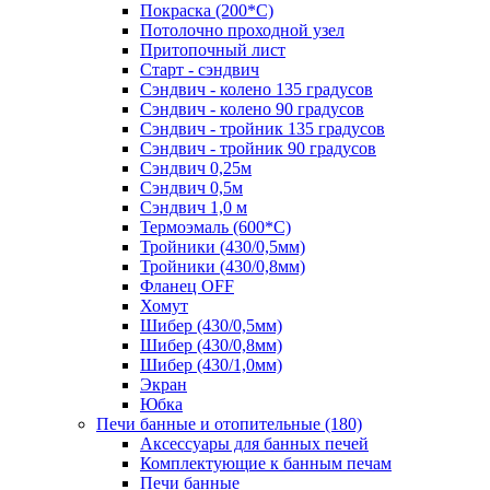
Покраска (200*С)
Потолочно проходной узел
Притопочный лист
Старт - сэндвич
Сэндвич - колено 135 градусов
Сэндвич - колено 90 градусов
Сэндвич - тройник 135 градусов
Сэндвич - тройник 90 градусов
Сэндвич 0,25м
Сэндвич 0,5м
Сэндвич 1,0 м
Термоэмаль (600*С)
Тройники (430/0,5мм)
Тройники (430/0,8мм)
Фланец OFF
Хомут
Шибер (430/0,5мм)
Шибер (430/0,8мм)
Шибер (430/1,0мм)
Экран
Юбка
Печи банные и отопительные
(180)
Аксессуары для банных печей
Комплектующие к банным печам
Печи банные