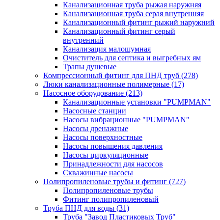
Канализационная труба рыжая наружняя
Канализационная труба серая внутренняя
Канализационный фитинг рыжий наружний
Канализационный фитинг серый
внутренний
Канализация малошумная
Очиститель для септика и выгребных ям
Трапы душевые
Компрессионный фитинг для ПНД труб
(278)
Люки канализационные полимерные
(17)
Насосное оборудование
(213)
Канализационные установки "PUMPMAN"
Насосные станции
Насосы вибрационные "PUMPMAN"
Насосы дренажные
Насосы поверхностные
Насосы повышения давления
Насосы циркуляционные
Принадлежности для насосов
Скважинные насосы
Полипропиленовые трубы и фитинг
(727)
Полипропиленовые трубы
Фитинг полипропиленовый
Труба ПНД для воды
(31)
Труба "Завод Пластиковых Труб"