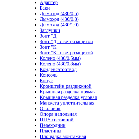
Адаптер
Баки
Дымоход (430/0,5)
Дымоход (430/0,8)
Дымоход (430/1,0)
Заглушки
Зонт "Д"
Зонт "Д" с ветрозащитой
Зонт "К"
Зонт "К" с ветрозащитой
Колено (430/0,5мм)
Колено (430/0,8мм)
Конденсатоотвод
Консоль
Конус
Кронштейн раздвижной
Крышная разделка прямая
Крышная разделка угловая
Манжета уплотнительная
Оголовок
Опора напольная
ППУ составной
Переходник
Пластины
Площадка монтажная