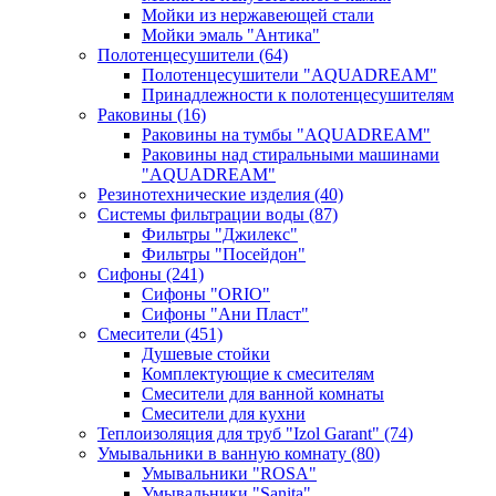
Мойки из нержавеющей стали
Мойки эмаль "Антика"
Полотенцесушители
(64)
Полотенцесушители "AQUADREAM"
Принадлежности к полотенцесушителям
Раковины
(16)
Раковины на тумбы "AQUADREAM"
Раковины над стиральными машинами
"AQUADREAM"
Резинотехнические изделия
(40)
Системы фильтрации воды
(87)
Фильтры "Джилекс"
Фильтры "Посейдон"
Сифоны
(241)
Сифоны "ORIO"
Сифоны "Ани Пласт"
Смесители
(451)
Душевые стойки
Комплектующие к смесителям
Смесители для ванной комнаты
Смесители для кухни
Теплоизоляция для труб "Izol Garant"
(74)
Умывальники в ванную комнату
(80)
Умывальники "ROSA"
Умывальники "Sanita"