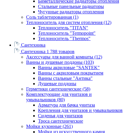
Биметаллические радиаторы отопления
Стальные панельные радиаторы
Чугунные радиаторы отопления
Соль таблетированная
(1)
Теплоноситель для систем отопления
(12)
Теплоноситель "TITAN"
Теплоноситель "Termopoint"
Теплоноситель "Thermos"
Сантехника
Сантехника
1 788 товаров
Аксессуары для ванной комнаты
(12)
Ванны и душевые поддоны
(103)
Ванны акриловые "SANTEK"
Ванны с акриловым покрытием
Ванны стальные "Антика"
Душевые поддоны
Герметики сантехнические
(58)
Комплектующие для унитазов и
умывальников
(80)
Арматура для бачка унитаза
Крепления для унитазов и умывальников
Сиденья для унитазов
Троса сантехнические
Мойки кухонные
(261)
Мойки из искусственного камня