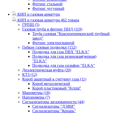
Фитинг стальной
Фитинг чугунный
КИП и газовая арматура
КИП и газовая арматура
462 товара
ГРПШ
(5)
Газовая труба и фитинг ПНД
(119)
Труба газовая "Красноперекопский трубный
завод"
Фитинг электросварной
Гибкие газовые подводки
(152)
Подводка для газа ПВХ "ELKA"
Подводка для газа резиновая(черная)
"ELKA"
Подводка для газа сильфон "ELKA"
Диэлектрическая муфта
(20)
КТЗ
(12)
Короб защитный к счетчику газа
(11)
Короб металлический
Короб пластиковый "Krzmi"
Манометры
(18)
Напоромеры
(7)
Сигнализаторы загазованности
(44)
Сигнализаторы "ДЭВИ"
Сигнализаторы "Кенарь"