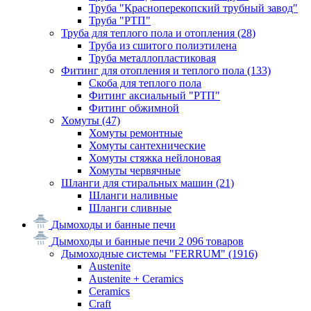
Труба "Красноперекопский трубный завод"
Труба "РТП"
Труба для теплого пола и отопления
(28)
Труба из сшитого полиэтилена
Труба металлопластиковая
Фитинг для отопления и теплого пола
(133)
Скоба для теплого пола
Фитинг аксиальный "РТП"
Фитинг обжимной
Хомуты
(47)
Хомуты ремонтные
Хомуты сантехнические
Хомуты стяжка нейлоновая
Хомуты червячные
Шланги для стиральных машин
(21)
Шланги наливные
Шланги сливные
Дымоходы и банные печи
Дымоходы и банные печи
2 096 товаров
Дымоходные системы "FERRUM"
(1916)
Austenite
Austenite + Ceramics
Ceramics
Craft