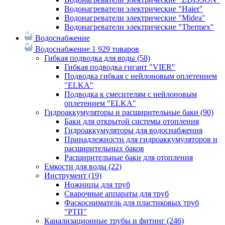
Водонагреватели электрические "Haier"
Водонагреватели электрические "Midea"
Водонагреватели электрические "Thermex"
Водоснабжение
Водоснабжение
1 929 товаров
Гибкая подводка для воды
(58)
Гибкая подводка гигант "VIER"
Подводка гибкая с нейлоновым оплетением
"ELKA"
Подводка к смесителям с нейлоновым
оплетением "ELKA"
Гидроаккумуляторы и расширительные баки
(90)
Баки для открытой системы отопления
Гидроаккумуляторы для водоснабжения
Принадлежности для гидроаккумуляторов и
расширительных баков
Расширительные баки для отопления
Емкости для воды
(22)
Инструмент
(19)
Ножницы для труб
Сварочные аппараты для труб
Фаскосниматель для пластиковых труб
"РТП"
Канализационные трубы и фитинг
(246)