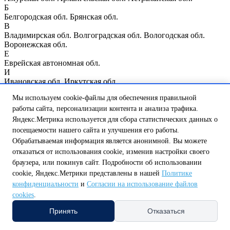
Б
Белгородская обл.
Брянская обл.
В
Владимирская обл.
Волгоградская обл.
Вологодская обл.
Воронежская обл.
Е
Еврейская автономная обл.
И
Ивановская обл.
Иркутская обл.
К
Мы используем cookie-файлы для обеспечения правильной
Казань
Калининградская обл.
Калужская обл.
Кемеровская
обл.
Кировская обл.
Костромская обл.
Курганская обл.
Курск
работы сайта, персонализации контента и анализа трафика.
Курская обл.
Яндекс.Метрика используется для сбора статистических данных о
Л
посещаемости нашего сайта и улучшения его работы.
Ленинградская обл.
Липецкая обл.
Обрабатываемая информация является анонимной. Вы можете
М
отказаться от использования cookie, изменив настройки своего
Магаданская обл.
Москва
Москва и Московская обл.
браузера, или покинув сайт. Подробности об использовании
Мурманская обл.
Н
cookie, Яндекс.Метрики представлены в нашей
Политике
Нижегородская обл.
Нижний Новгород
Новгородская обл.
конфиденциальности
и
Согласии на использование файлов
Новосибирская обл.
cookies
.
О
Омская обл.
Оренбургская обл.
Орловская обл.
Принять
Отказаться
П
Пензенская обл.
Псковская обл.