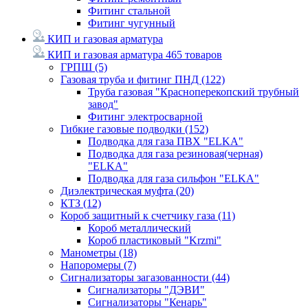
Фитинг стальной
Фитинг чугунный
КИП и газовая арматура
КИП и газовая арматура
465 товаров
ГРПШ
(5)
Газовая труба и фитинг ПНД
(122)
Труба газовая "Красноперекопский трубный
завод"
Фитинг электросварной
Гибкие газовые подводки
(152)
Подводка для газа ПВХ "ELKA"
Подводка для газа резиновая(черная)
"ELKA"
Подводка для газа сильфон "ELKA"
Диэлектрическая муфта
(20)
КТЗ
(12)
Короб защитный к счетчику газа
(11)
Короб металлический
Короб пластиковый "Krzmi"
Манометры
(18)
Напоромеры
(7)
Сигнализаторы загазованности
(44)
Сигнализаторы "ДЭВИ"
Сигнализаторы "Кенарь"