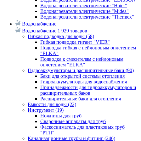
Водонагреватели электрические "Haier"
Водонагреватели электрические "Midea"
Водонагреватели электрические "Thermex"
Водоснабжение
Водоснабжение
1 929 товаров
Гибкая подводка для воды
(58)
Гибкая подводка гигант "VIER"
Подводка гибкая с нейлоновым оплетением
"ELKA"
Подводка к смесителям с нейлоновым
оплетением "ELKA"
Гидроаккумуляторы и расширительные баки
(90)
Баки для открытой системы отопления
Гидроаккумуляторы для водоснабжения
Принадлежности для гидроаккумуляторов и
расширительных баков
Расширительные баки для отопления
Емкости для воды
(22)
Инструмент
(19)
Ножницы для труб
Сварочные аппараты для труб
Фаскосниматель для пластиковых труб
"РТП"
Канализационные трубы и фитинг
(246)