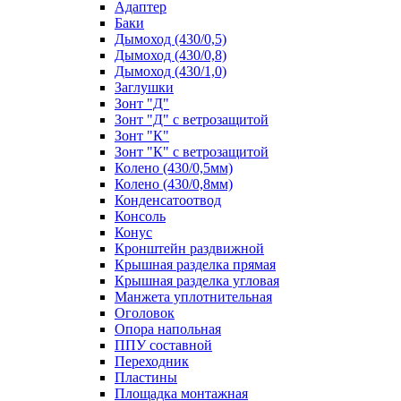
Адаптер
Баки
Дымоход (430/0,5)
Дымоход (430/0,8)
Дымоход (430/1,0)
Заглушки
Зонт "Д"
Зонт "Д" с ветрозащитой
Зонт "К"
Зонт "К" с ветрозащитой
Колено (430/0,5мм)
Колено (430/0,8мм)
Конденсатоотвод
Консоль
Конус
Кронштейн раздвижной
Крышная разделка прямая
Крышная разделка угловая
Манжета уплотнительная
Оголовок
Опора напольная
ППУ составной
Переходник
Пластины
Площадка монтажная