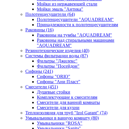
Мойки из нержавеющей стали
Мойки эмаль "Антика"
Полотенцесушители
(64)
Полотенцесушители "AQUADREAM"
Принадлежности к полотенцесушителям
Раковины
(16)
Раковины на тумбы "AQUADREAM"
Раковины над стиральными машинами
"AQUADREAM"
Резинотехнические изделия
(40)
Системы фильтрации воды
(87)
Фильтры "Джилекс"
Фильтры "Посейдон"
Сифоны
(241)
Сифоны "ORIO"
Сифоны "Ани Пласт"
Смесители
(451)
Душевые стойки
Комплектующие к смесителям
Смесители для ванной комнаты
Смесители для кухни
Теплоизоляция для труб "Izol Garant"
(74)
Умывальники в ванную комнату
(80)
Умывальники "ROSA"
Умывальники "Sanita"