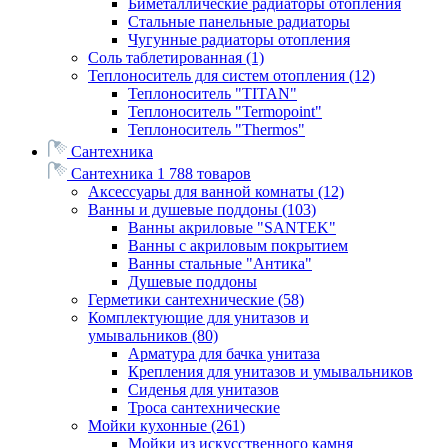
Биметаллические радиаторы отопления
Стальные панельные радиаторы
Чугунные радиаторы отопления
Соль таблетированная
(1)
Теплоноситель для систем отопления
(12)
Теплоноситель "TITAN"
Теплоноситель "Termopoint"
Теплоноситель "Thermos"
Сантехника
Сантехника
1 788 товаров
Аксессуары для ванной комнаты
(12)
Ванны и душевые поддоны
(103)
Ванны акриловые "SANTEK"
Ванны с акриловым покрытием
Ванны стальные "Антика"
Душевые поддоны
Герметики сантехнические
(58)
Комплектующие для унитазов и
умывальников
(80)
Арматура для бачка унитаза
Крепления для унитазов и умывальников
Сиденья для унитазов
Троса сантехнические
Мойки кухонные
(261)
Мойки из искусственного камня