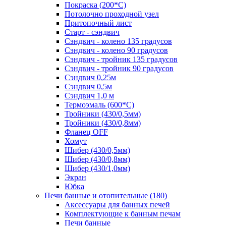
Покраска (200*С)
Потолочно проходной узел
Притопочный лист
Старт - сэндвич
Сэндвич - колено 135 градусов
Сэндвич - колено 90 градусов
Сэндвич - тройник 135 градусов
Сэндвич - тройник 90 градусов
Сэндвич 0,25м
Сэндвич 0,5м
Сэндвич 1,0 м
Термоэмаль (600*С)
Тройники (430/0,5мм)
Тройники (430/0,8мм)
Фланец OFF
Хомут
Шибер (430/0,5мм)
Шибер (430/0,8мм)
Шибер (430/1,0мм)
Экран
Юбка
Печи банные и отопительные
(180)
Аксессуары для банных печей
Комплектующие к банным печам
Печи банные