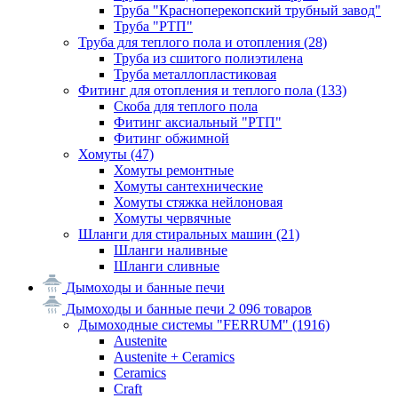
Труба "Красноперекопский трубный завод"
Труба "РТП"
Труба для теплого пола и отопления
(28)
Труба из сшитого полиэтилена
Труба металлопластиковая
Фитинг для отопления и теплого пола
(133)
Скоба для теплого пола
Фитинг аксиальный "РТП"
Фитинг обжимной
Хомуты
(47)
Хомуты ремонтные
Хомуты сантехнические
Хомуты стяжка нейлоновая
Хомуты червячные
Шланги для стиральных машин
(21)
Шланги наливные
Шланги сливные
Дымоходы и банные печи
Дымоходы и банные печи
2 096 товаров
Дымоходные системы "FERRUM"
(1916)
Austenite
Austenite + Ceramics
Ceramics
Craft