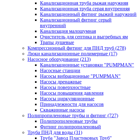
Канализационная труба рыжая наружняя
Канализационная труба серая внутренняя
Канализационный фитинг рыжий наружний
Канализационный фитинг серый
внутренний
Канализация малошумная
Очиститель для септика и выгребных ям
Трапы душевые
Компрессионный фитинг для ПНД труб
(278)
Люки канализационные полимерные
(17)
Насосное оборудование
(213)
Канализационные установки "PUMPMAN"
Насосные станции
Насосы вибрационные "PUMPMAN"
Насосы дренажные
Насосы поверхностные
Насосы повышения давления
Насосы циркуляционные
Принадлежности для насосов
Скважинные насосы
Полипропиленовые трубы и фитинг
(727)
Полипропиленовые трубы
Фитинг полипропиленовый
Труба ПНД для воды
(31)
Труба "Завод Пластиковых Труб"