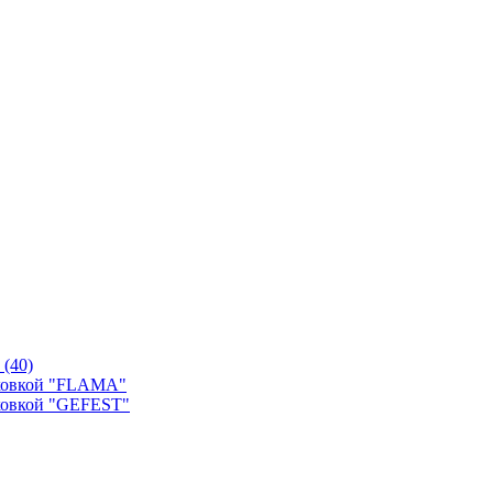
й
(40)
уховкой "FLAMA"
ховкой "GEFEST"