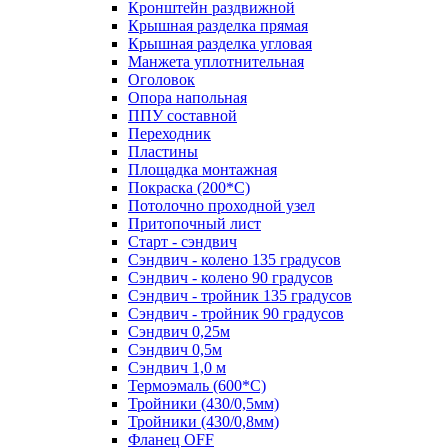
Кронштейн раздвижной
Крышная разделка прямая
Крышная разделка угловая
Манжета уплотнительная
Оголовок
Опора напольная
ППУ составной
Переходник
Пластины
Площадка монтажная
Покраска (200*С)
Потолочно проходной узел
Притопочный лист
Старт - сэндвич
Сэндвич - колено 135 градусов
Сэндвич - колено 90 градусов
Сэндвич - тройник 135 градусов
Сэндвич - тройник 90 градусов
Сэндвич 0,25м
Сэндвич 0,5м
Сэндвич 1,0 м
Термоэмаль (600*С)
Тройники (430/0,5мм)
Тройники (430/0,8мм)
Фланец OFF