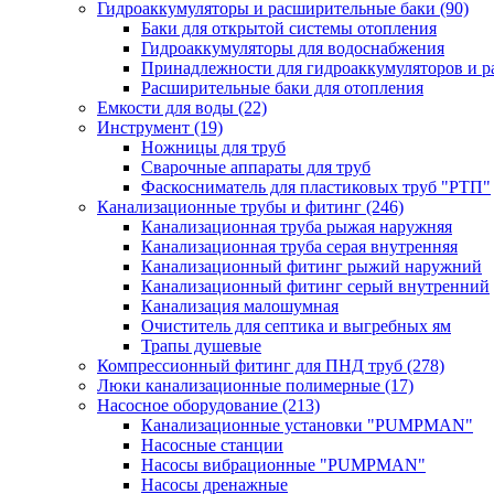
Гидроаккумуляторы и расширительные баки
(90)
Баки для открытой системы отопления
Гидроаккумуляторы для водоснабжения
Принадлежности для гидроаккумуляторов и р
Расширительные баки для отопления
Емкости для воды
(22)
Инструмент
(19)
Ножницы для труб
Сварочные аппараты для труб
Фаскосниматель для пластиковых труб "РТП"
Канализационные трубы и фитинг
(246)
Канализационная труба рыжая наружняя
Канализационная труба серая внутренняя
Канализационный фитинг рыжий наружний
Канализационный фитинг серый внутренний
Канализация малошумная
Очиститель для септика и выгребных ям
Трапы душевые
Компрессионный фитинг для ПНД труб
(278)
Люки канализационные полимерные
(17)
Насосное оборудование
(213)
Канализационные установки "PUMPMAN"
Насосные станции
Насосы вибрационные "PUMPMAN"
Насосы дренажные