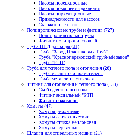
Насосы поверхностные
Насосы повышения давления
Насосы циркуляционные
Принадлежности для насосов
Скважинные насосы
Полипропиленовые трубы и фитинг
(727)
Полипропиленовые трубы
Фитинг полипропиленовый
Труба ПНД для воды
(31)
Труба "Завод Пластиковых Труб"
Труба "Красноперекопский трубный завод"
Труба "РТП"
Труба для теплого пола и отопления
(28)
Труба из сшитого полиэтилена
Труба металлопластиковая
Фитинг для отопления и теплого пола
(133)
Скоба для теплого пола
Фитинг аксиальный "РТП"
Фитинг обжимной
Хомуты
(47)
Хомуты ремонтные
Хомуты сантехнические
Хомуты стяжка нейлоновая
Хомуты червячные
Шланги для стиральных машин
(21)