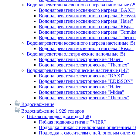
Водонагреватели косвенного нагрева напольные
(2
Водонагреватели косвенного нагрева "BAXI"
Водонагреватели косвенного нагрева "Ecosys
Водонагреватели косвенного нагрева "Haier"
Водонагреватели косвенного нагрева "Rispa"
Водонагреватели косвенного нагрева "Termik
Водонагреватели косвенного нагрева "Therme
Водонагреватели косвенного нагрева настенные
(5)
Водонагреватели косвенного нагрева "Rispa"
Водонагреватели электрические напольные
(5)
Водонагреватели электрические "Haier"
Водонагреватели электрические "Thermex"
Водонагреватели электрические настенные
(147)
Водонагреватели электрические "BAXI"
Водонагреватели электрические "EDISSON"
Водонагреватели электрические "Haier"
Водонагреватели электрические "Midea"
Водонагреватели электрические "Thermex"
Водоснабжение
Водоснабжение
1 929 товаров
Гибкая подводка для воды
(58)
Гибкая подводка гигант "VIER"
Подводка гибкая с нейлоновым оплетением 
Подводка к смесителям с нейлоновым оплет