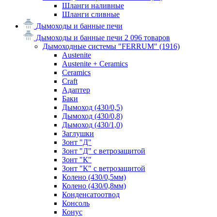
Шланги наливные
Шланги сливные
Дымоходы и банные печи
Дымоходы и банные печи
2 096 товаров
Дымоходные системы "FERRUM"
(1916)
Austenite
Austenite + Ceramics
Ceramics
Craft
Адаптер
Баки
Дымоход (430/0,5)
Дымоход (430/0,8)
Дымоход (430/1,0)
Заглушки
Зонт "Д"
Зонт "Д" с ветрозащитой
Зонт "К"
Зонт "К" с ветрозащитой
Колено (430/0,5мм)
Колено (430/0,8мм)
Конденсатоотвод
Консоль
Конус