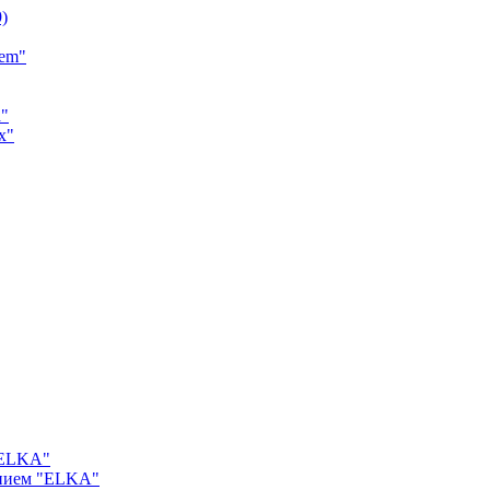
9)
tem"
a"
x"
"ELKA"
ением "ELKA"