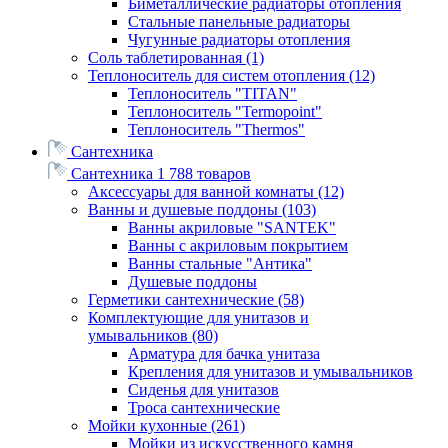
Биметаллические радиаторы отопления
Стальные панельные радиаторы
Чугунные радиаторы отопления
Соль таблетированная
(1)
Теплоноситель для систем отопления
(12)
Теплоноситель "TITAN"
Теплоноситель "Termopoint"
Теплоноситель "Thermos"
Сантехника
Сантехника
1 788 товаров
Аксессуары для ванной комнаты
(12)
Ванны и душевые поддоны
(103)
Ванны акриловые "SANTEK"
Ванны с акриловым покрытием
Ванны стальные "Антика"
Душевые поддоны
Герметики сантехнические
(58)
Комплектующие для унитазов и
умывальников
(80)
Арматура для бачка унитаза
Крепления для унитазов и умывальников
Сиденья для унитазов
Троса сантехнические
Мойки кухонные
(261)
Мойки из искусственного камня