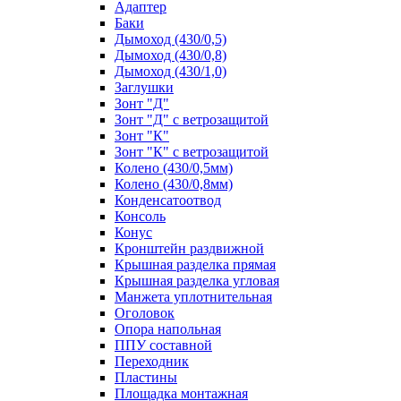
Адаптер
Баки
Дымоход (430/0,5)
Дымоход (430/0,8)
Дымоход (430/1,0)
Заглушки
Зонт "Д"
Зонт "Д" с ветрозащитой
Зонт "К"
Зонт "К" с ветрозащитой
Колено (430/0,5мм)
Колено (430/0,8мм)
Конденсатоотвод
Консоль
Конус
Кронштейн раздвижной
Крышная разделка прямая
Крышная разделка угловая
Манжета уплотнительная
Оголовок
Опора напольная
ППУ составной
Переходник
Пластины
Площадка монтажная