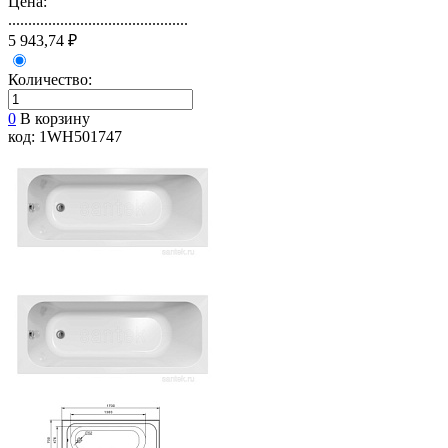
Цена:
.............................................
5 943,74 ₽
Количество:
0
В корзину
код: 1WH501747