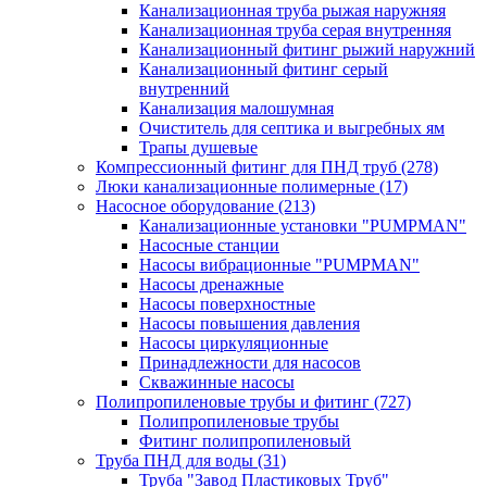
Канализационная труба рыжая наружняя
Канализационная труба серая внутренняя
Канализационный фитинг рыжий наружний
Канализационный фитинг серый
внутренний
Канализация малошумная
Очиститель для септика и выгребных ям
Трапы душевые
Компрессионный фитинг для ПНД труб
(278)
Люки канализационные полимерные
(17)
Насосное оборудование
(213)
Канализационные установки "PUMPMAN"
Насосные станции
Насосы вибрационные "PUMPMAN"
Насосы дренажные
Насосы поверхностные
Насосы повышения давления
Насосы циркуляционные
Принадлежности для насосов
Скважинные насосы
Полипропиленовые трубы и фитинг
(727)
Полипропиленовые трубы
Фитинг полипропиленовый
Труба ПНД для воды
(31)
Труба "Завод Пластиковых Труб"