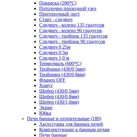
Покраска (200*С)
Потолочно проходной узел
Притопочный лист
Старт - сэндвич
Сэндвич - колено 135 градусов
Сэндвич - колено 90 градусов
Сэндвич - тройник 135 градусов
Сэндвич - тройник 90 градусов
Сэндвич 0,25м
Сэндвич 0,5м
Сэндвич 1,0 м
Термоэмаль (600*С)
Тройники (430/0,5мм)
Тройники (430/0,8мм)
Фланец OFF
Хомут
Шибер (430/0,5мм)
Шибер (430/0,8мм)
Шибер (430/1,0мм)
Экран
Юбка
Печи банные и отопительные
(180)
Аксессуары для банных печей
Комплектующие к банным печам
Печи банные