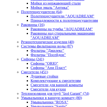
Мойки из нержавеющей стали
Мойки эмаль "Антика"
Полотенцесушители
(64)
Полотенцесушители "AQUADREAM"
Принадлежности к полотенцесушителям
Раковины
(16)
Раковины на тумбы "AQUADREAM"
Раковины над стиральными машинами
"AQUADREAM"
Резинотехнические изделия
(40)
Системы фильтрации воды
(87)
Фильтры "Джилекс"
Фильтры "Посейдон"
Сифоны
(241)
Сифоны "ORIO"
Сифоны "Ани Пласт"
Смесители
(451)
Душевые стойки
Комплектующие к смесителям
Смесители для ванной комнаты
Смесители для кухни
Теплоизоляция для труб "Izol Garant"
(74)
Умывальники в ванную комнату
(80)
Умывальники "ROSA"
Умывальники "Sanita"