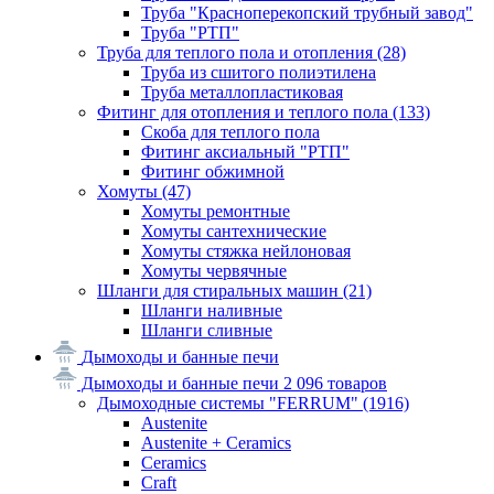
Труба "Красноперекопский трубный завод"
Труба "РТП"
Труба для теплого пола и отопления
(28)
Труба из сшитого полиэтилена
Труба металлопластиковая
Фитинг для отопления и теплого пола
(133)
Скоба для теплого пола
Фитинг аксиальный "РТП"
Фитинг обжимной
Хомуты
(47)
Хомуты ремонтные
Хомуты сантехнические
Хомуты стяжка нейлоновая
Хомуты червячные
Шланги для стиральных машин
(21)
Шланги наливные
Шланги сливные
Дымоходы и банные печи
Дымоходы и банные печи
2 096 товаров
Дымоходные системы "FERRUM"
(1916)
Austenite
Austenite + Ceramics
Ceramics
Craft