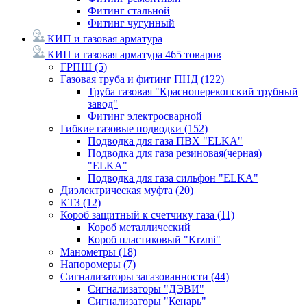
Фитинг стальной
Фитинг чугунный
КИП и газовая арматура
КИП и газовая арматура
465 товаров
ГРПШ
(5)
Газовая труба и фитинг ПНД
(122)
Труба газовая "Красноперекопский трубный
завод"
Фитинг электросварной
Гибкие газовые подводки
(152)
Подводка для газа ПВХ "ELKA"
Подводка для газа резиновая(черная)
"ELKA"
Подводка для газа сильфон "ELKA"
Диэлектрическая муфта
(20)
КТЗ
(12)
Короб защитный к счетчику газа
(11)
Короб металлический
Короб пластиковый "Krzmi"
Манометры
(18)
Напоромеры
(7)
Сигнализаторы загазованности
(44)
Сигнализаторы "ДЭВИ"
Сигнализаторы "Кенарь"