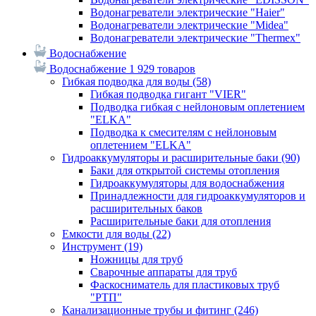
Водонагреватели электрические "Haier"
Водонагреватели электрические "Midea"
Водонагреватели электрические "Thermex"
Водоснабжение
Водоснабжение
1 929 товаров
Гибкая подводка для воды
(58)
Гибкая подводка гигант "VIER"
Подводка гибкая с нейлоновым оплетением
"ELKA"
Подводка к смесителям с нейлоновым
оплетением "ELKA"
Гидроаккумуляторы и расширительные баки
(90)
Баки для открытой системы отопления
Гидроаккумуляторы для водоснабжения
Принадлежности для гидроаккумуляторов и
расширительных баков
Расширительные баки для отопления
Емкости для воды
(22)
Инструмент
(19)
Ножницы для труб
Сварочные аппараты для труб
Фаскосниматель для пластиковых труб
"РТП"
Канализационные трубы и фитинг
(246)