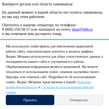
Выберите регион или область самовывоза
На данный момент в вашей области нет пункта самовывоза,
но мы над этим работаем.
Обатитесь к нашему оператору по телефону:
8 (800) 250-58-57 или напишите на почту
shop@tt46.ru
и мы поможем вам доставить товар.
Белгородская обл.
Калужская обл.
Курская обл.
Липецкая обл.
Нижегородская обл.
Орловская обл.
Смоленская обл.
Тульская
Мы используем cookie-файлы для обеспечения правильной
обл.
работы сайта, персонализации контента и анализа трафика.
А
Яндекс.Метрика используется для сбора статистических данных о
Амурская обл.
Архангельская обл.
Астраханская обл.
посещаемости нашего сайта и улучшения его работы.
Б
Обрабатываемая информация является анонимной. Вы можете
Белгородская обл.
Брянская обл.
отказаться от использования cookie, изменив настройки своего
В
Владимирская обл.
Волгоградская обл.
Вологодская обл.
браузера, или покинув сайт. Подробности об использовании
Воронежская обл.
cookie, Яндекс.Метрики представлены в нашей
Политике
Е
конфиденциальности
и
Согласии на использование файлов
Еврейская автономная обл.
cookies
.
И
Ивановская обл.
Иркутская обл.
Принять
Отказаться
К
Казань
Калининградская обл.
Калужская обл.
Кемеровская