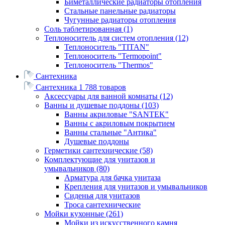
Биметаллические радиаторы отопления
Стальные панельные радиаторы
Чугунные радиаторы отопления
Соль таблетированная
(1)
Теплоноситель для систем отопления
(12)
Теплоноситель "TITAN"
Теплоноситель "Termopoint"
Теплоноситель "Thermos"
Сантехника
Сантехника
1 788 товаров
Аксессуары для ванной комнаты
(12)
Ванны и душевые поддоны
(103)
Ванны акриловые "SANTEK"
Ванны с акриловым покрытием
Ванны стальные "Антика"
Душевые поддоны
Герметики сантехнические
(58)
Комплектующие для унитазов и
умывальников
(80)
Арматура для бачка унитаза
Крепления для унитазов и умывальников
Сиденья для унитазов
Троса сантехнические
Мойки кухонные
(261)
Мойки из искусственного камня