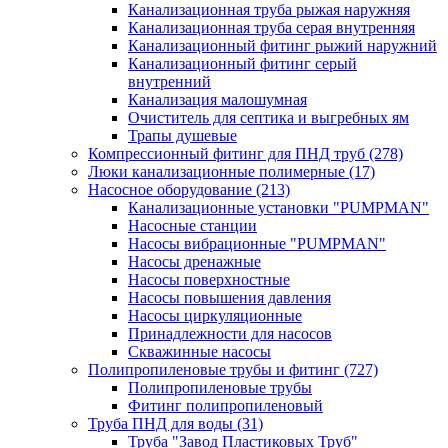
Канализационная труба рыжая наружняя
Канализационная труба серая внутренняя
Канализационный фитинг рыжий наружний
Канализационный фитинг серый
внутренний
Канализация малошумная
Очиститель для септика и выгребных ям
Трапы душевые
Компрессионный фитинг для ПНД труб
(278)
Люки канализационные полимерные
(17)
Насосное оборудование
(213)
Канализационные установки "PUMPMAN"
Насосные станции
Насосы вибрационные "PUMPMAN"
Насосы дренажные
Насосы поверхностные
Насосы повышения давления
Насосы циркуляционные
Принадлежности для насосов
Скважинные насосы
Полипропиленовые трубы и фитинг
(727)
Полипропиленовые трубы
Фитинг полипропиленовый
Труба ПНД для воды
(31)
Труба "Завод Пластиковых Труб"