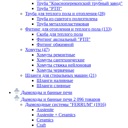
Труба "Красноперекопский трубный завод"
Труба "РТП"
Труба для теплого пола и отопления
(28)
Труба из сшитого полиэтилена
Труба металлопластиковая
Фитинг для отопления и теплого пола
(133)
Скоба для теплого пола
Фитинг аксиальный "РТП"
Фитинг обжимной
Хомуты
(47)
Хомуты ремонтные
Хомуты сантехнические
Хомуты стяжка нейлоновая
Хомуты червячные
Шланги для стиральных машин
(21)
Шланги наливные
Шланги сливные
Дымоходы и банные печи
Дымоходы и банные печи
2 096 товаров
Дымоходные системы "FERRUM"
(1916)
Austenite
Austenite + Ceramics
Ceramics
Craft