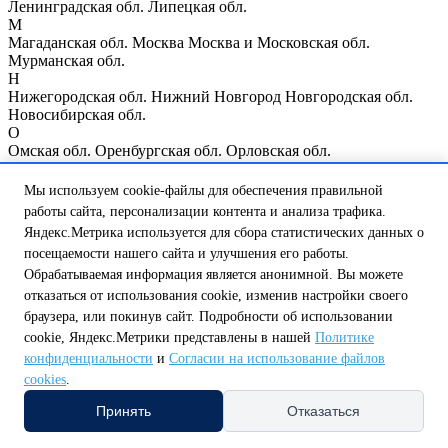
Ленинградская обл.
Липецкая обл.
М
Магаданская обл.
Москва
Москва и Московская обл.
Мурманская обл.
Н
Нижегородская обл.
Нижний Новгород
Новгородская обл.
Новосибирская обл.
О
Омская обл.
Оренбургская обл.
Орловская обл.
П
Пензенская обл.
Псковская обл.
Мы используем cookie-файлы для обеспечения правильной
Р
работы сайта, персонализации контента и анализа трафика.
Республика Мордовия
Республика Мэрий Эл
Республика
Яндекс.Метрика используется для сбора статистических данных о
Татарстан
Республика Чувашия
Ростовская обл.
Рязанская обл.
посещаемости нашего сайта и улучшения его работы.
С
Обрабатываемая информация является анонимной. Вы можете
Самарская обл.
Санкт-Петербург
Саратовская обл.
Сахалинская обл.
Свердловская обл.
Смоленская обл.
отказаться от использования cookie, изменив настройки своего
Т
браузера, или покинув сайт. Подробности об использовании
Тамбовская обл.
Тверская обл.
Томская обл.
Тульская обл.
cookie, Яндекс.Метрики представлены в нашей
Политике
Тюменская обл.
конфиденциальности
и
Согласии на использование файлов
У
cookies
.
Ульяновская обл.
Ч
Принять
Отказаться
Челябинская обл.
Я