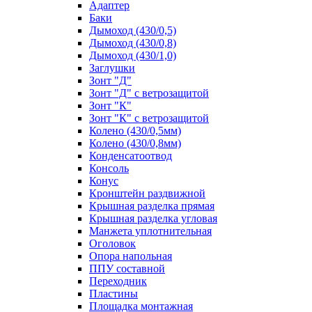
Адаптер
Баки
Дымоход (430/0,5)
Дымоход (430/0,8)
Дымоход (430/1,0)
Заглушки
Зонт "Д"
Зонт "Д" с ветрозащитой
Зонт "К"
Зонт "К" с ветрозащитой
Колено (430/0,5мм)
Колено (430/0,8мм)
Конденсатоотвод
Консоль
Конус
Кронштейн раздвижной
Крышная разделка прямая
Крышная разделка угловая
Манжета уплотнительная
Оголовок
Опора напольная
ППУ составной
Переходник
Пластины
Площадка монтажная