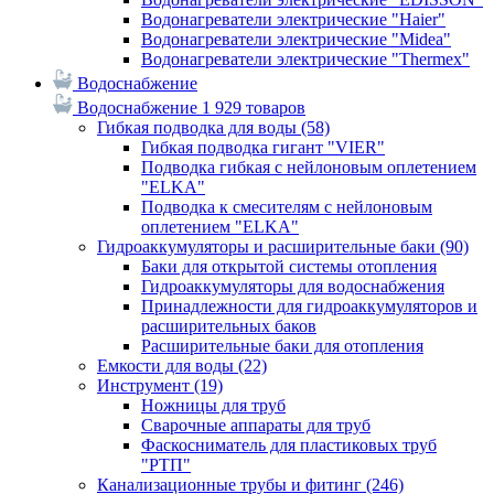
Водонагреватели электрические "Haier"
Водонагреватели электрические "Midea"
Водонагреватели электрические "Thermex"
Водоснабжение
Водоснабжение
1 929 товаров
Гибкая подводка для воды
(58)
Гибкая подводка гигант "VIER"
Подводка гибкая с нейлоновым оплетением
"ELKA"
Подводка к смесителям с нейлоновым
оплетением "ELKA"
Гидроаккумуляторы и расширительные баки
(90)
Баки для открытой системы отопления
Гидроаккумуляторы для водоснабжения
Принадлежности для гидроаккумуляторов и
расширительных баков
Расширительные баки для отопления
Емкости для воды
(22)
Инструмент
(19)
Ножницы для труб
Сварочные аппараты для труб
Фаскосниматель для пластиковых труб
"РТП"
Канализационные трубы и фитинг
(246)