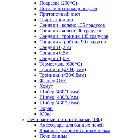
Покраска (200*С)
Потолочно проходной узел
Притопочный лист
Старт - сэндвич
Сэндвич - колено 135 градусов
Сэндвич - колено 90 градусов
Сэндвич - тройник 135 градусов
Сэндвич - тройник 90 градусов
Сэндвич 0,25м
Сэндвич 0,5м
Сэндвич 1,0 м
Термоэмаль (600*С)
Тройники (430/0,5мм)
Тройники (430/0,8мм)
Фланец OFF
Хомут
Шибер (430/0,5мм)
Шибер (430/0,8мм)
Шибер (430/1,0мм)
Экран
Юбка
Печи банные и отопительные
(180)
Аксессуары для банных печей
Комплектующие к банным печам
Печи банные