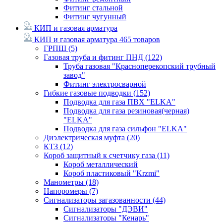
Фитинг стальной
Фитинг чугунный
КИП и газовая арматура
КИП и газовая арматура
465 товаров
ГРПШ
(5)
Газовая труба и фитинг ПНД
(122)
Труба газовая "Красноперекопский трубный
завод"
Фитинг электросварной
Гибкие газовые подводки
(152)
Подводка для газа ПВХ "ELKA"
Подводка для газа резиновая(черная)
"ELKA"
Подводка для газа сильфон "ELKA"
Диэлектрическая муфта
(20)
КТЗ
(12)
Короб защитный к счетчику газа
(11)
Короб металлический
Короб пластиковый "Krzmi"
Манометры
(18)
Напоромеры
(7)
Сигнализаторы загазованности
(44)
Сигнализаторы "ДЭВИ"
Сигнализаторы "Кенарь"