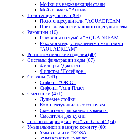
Мойки из нержавеющей стали
Мойки эмаль "Антика"
Полотенцесушители
(64)
Полотенцесушители "AQUADREAM"
Принадлежности к полотенцесушителям
Раковины
(16)
Раковины на тумбы "AQUADREAM"
Раковины над стиральными машинами
"AQUADREAM"
Резинотехнические изделия
(40)
Системы фильтрации воды
(87)
Фильтры "Джилекс"
Фильтры "Посейдон"
Сифоны
(241)
Сифоны "ORIO"
Сифоны "Ани Пласт"
Смесители
(451)
Душевые стойки
Комплектующие к смесителям
Смесители для ванной комнаты
Смесители для кухни
Теплоизоляция для труб "Izol Garant"
(74)
Умывальники в ванную комнату
(80)
Умывальники "ROSA"
Умывальники "Sanita"