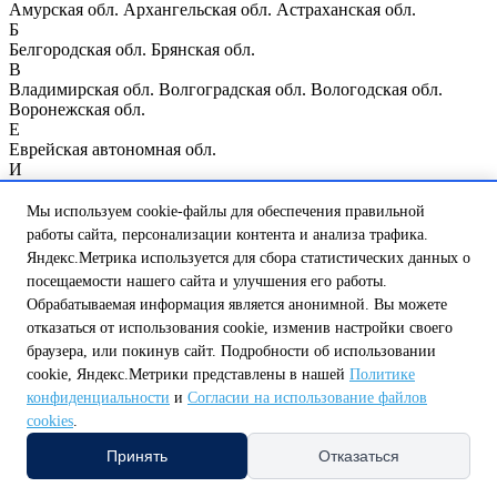
Амурская обл.
Архангельская обл.
Астраханская обл.
Б
Белгородская обл.
Брянская обл.
В
Владимирская обл.
Волгоградская обл.
Вологодская обл.
Воронежская обл.
Е
Еврейская автономная обл.
И
Ивановская обл.
Иркутская обл.
К
Мы используем cookie-файлы для обеспечения правильной
Казань
Калининградская обл.
Калужская обл.
Кемеровская
работы сайта, персонализации контента и анализа трафика.
обл.
Кировская обл.
Костромская обл.
Курганская обл.
Курск
Яндекс.Метрика используется для сбора статистических данных о
Курская обл.
посещаемости нашего сайта и улучшения его работы.
Л
Обрабатываемая информация является анонимной. Вы можете
Ленинградская обл.
Липецкая обл.
М
отказаться от использования cookie, изменив настройки своего
Магаданская обл.
Москва
Москва и Московская обл.
браузера, или покинув сайт. Подробности об использовании
Мурманская обл.
cookie, Яндекс.Метрики представлены в нашей
Политике
Н
конфиденциальности
и
Согласии на использование файлов
Нижегородская обл.
Нижний Новгород
Новгородская обл.
cookies
.
Новосибирская обл.
О
Принять
Отказаться
Омская обл.
Оренбургская обл.
Орловская обл.
П