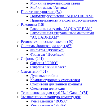
Мойки из нержавеющей стали
Мойки эмаль "Антика"
Полотенцесушители
(64)
Полотенцесушители "AQUADREAM"
Принадлежности к полотенцесушителям
Раковины
(16)
Раковины на тумбы "AQUADREAM"
Раковины над стиральными машинами
"AQUADREAM"
Резинотехнические изделия
(40)
Системы фильтрации воды
(87)
Фильтры "Джилекс"
Фильтры "Посейдон"
Сифоны
(241)
Сифоны "ORIO"
Сифоны "Ани Пласт"
Смесители
(451)
Душевые стойки
Комплектующие к смесителям
Смесители для ванной комнаты
Смесители для кухни
Теплоизоляция для труб "Izol Garant"
(74)
Умывальники в ванную комнату
(80)
Умывальники "ROSA"
Умывальники "Sanita"