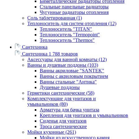
Биметаллические радиаторы отопления
Стальные панельные радиаторы
Чугунные радиаторы отопления
Соль таблетированная
(1)
Теплоноситель для систем отопления
(12)
Теплоноситель "TITAN"
Теплоноситель "Termopoint"
Теплоноситель "Thermos"
Сантехника
Сантехника
1 788 товаров
Аксессуары для ванной комнаты
(12)
Ванны и душевые поддоны
(103)
Ванны акриловые "SANTEK"
Ванны с акриловым покрытием
Ванны стальные "Антика"
Душевые поддоны
Герметики сантехнические
(58)
Комплектующие для унитазов и
умывальников
(80)
Арматура для бачка унитаза
Крепления для унитазов и умывальников
Сиденья для унитазов
Троса сантехнические
Мойки кухонные
(261)
Мойки из искусственного камня