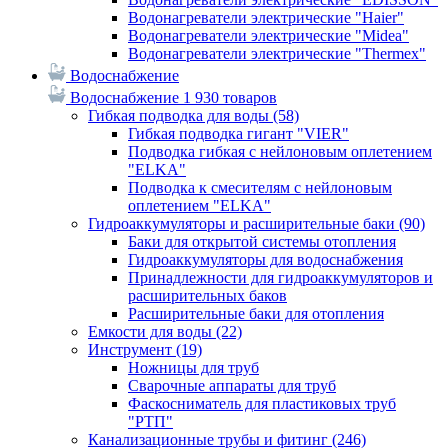
Водонагреватели электрические "Haier"
Водонагреватели электрические "Midea"
Водонагреватели электрические "Thermex"
Водоснабжение
Водоснабжение
1 930 товаров
Гибкая подводка для воды
(58)
Гибкая подводка гигант "VIER"
Подводка гибкая с нейлоновым оплетением
"ELKA"
Подводка к смесителям с нейлоновым
оплетением "ELKA"
Гидроаккумуляторы и расширительные баки
(90)
Баки для открытой системы отопления
Гидроаккумуляторы для водоснабжения
Принадлежности для гидроаккумуляторов и
расширительных баков
Расширительные баки для отопления
Емкости для воды
(22)
Инструмент
(19)
Ножницы для труб
Сварочные аппараты для труб
Фаскосниматель для пластиковых труб
"РТП"
Канализационные трубы и фитинг
(246)