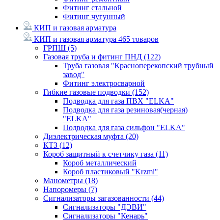
Фитинг стальной
Фитинг чугунный
КИП и газовая арматура
КИП и газовая арматура
465 товаров
ГРПШ
(5)
Газовая труба и фитинг ПНД
(122)
Труба газовая "Красноперекопский трубный
завод"
Фитинг электросварной
Гибкие газовые подводки
(152)
Подводка для газа ПВХ "ELKA"
Подводка для газа резиновая(черная)
"ELKA"
Подводка для газа сильфон "ELKA"
Диэлектрическая муфта
(20)
КТЗ
(12)
Короб защитный к счетчику газа
(11)
Короб металлический
Короб пластиковый "Krzmi"
Манометры
(18)
Напоромеры
(7)
Сигнализаторы загазованности
(44)
Сигнализаторы "ДЭВИ"
Сигнализаторы "Кенарь"