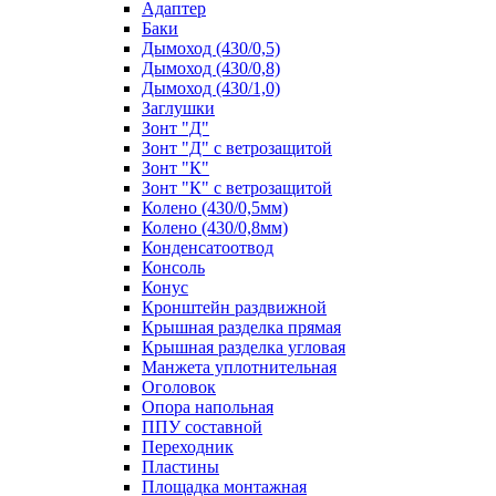
Адаптер
Баки
Дымоход (430/0,5)
Дымоход (430/0,8)
Дымоход (430/1,0)
Заглушки
Зонт "Д"
Зонт "Д" с ветрозащитой
Зонт "К"
Зонт "К" с ветрозащитой
Колено (430/0,5мм)
Колено (430/0,8мм)
Конденсатоотвод
Консоль
Конус
Кронштейн раздвижной
Крышная разделка прямая
Крышная разделка угловая
Манжета уплотнительная
Оголовок
Опора напольная
ППУ составной
Переходник
Пластины
Площадка монтажная