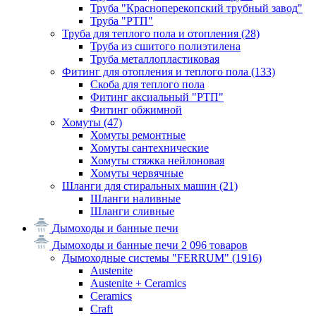
Труба "Красноперекопский трубный завод"
Труба "РТП"
Труба для теплого пола и отопления
(28)
Труба из сшитого полиэтилена
Труба металлопластиковая
Фитинг для отопления и теплого пола
(133)
Скоба для теплого пола
Фитинг аксиальный "РТП"
Фитинг обжимной
Хомуты
(47)
Хомуты ремонтные
Хомуты сантехнические
Хомуты стяжка нейлоновая
Хомуты червячные
Шланги для стиральных машин
(21)
Шланги наливные
Шланги сливные
Дымоходы и банные печи
Дымоходы и банные печи
2 096 товаров
Дымоходные системы "FERRUM"
(1916)
Austenite
Austenite + Ceramics
Ceramics
Craft