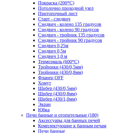
Покраска (200*С)
Потолочно проходной узел
Притопочный лист
Старт - сэндвич
Сэндвич - колено 135 градусов
Сэндвич - колено 90 градусов
Сэндвич - тройник 135 градусов
Сэндвич - тройник 90 градусов
Сэндвич 0,25м
Сэндвич 0,5м
Сэндвич 1,0 м
Термоэмаль (600*С)
Тройники (430/0,5мм)
Тройники (430/0,8мм)
Фланец OFF
Хомут
Шибер (430/0,5мм)
Шибер (430/0,8мм)
Шибер (430/1,0мм)
Экран
Юбка
Печи банные и отопительные
(180)
Аксессуары для банных печей
Комплектующие к банным печам
Печи банные