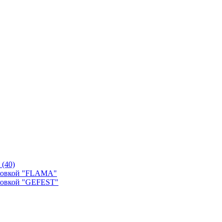
й
(40)
уховкой "FLAMA"
ховкой "GEFEST"