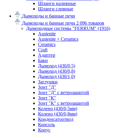
Шланги наливные
Шланги сливные
Дымоходы и банные печи
Дымоходы и банные печи
2 096 товаров
Дымоходные системы "FERRUM"
(1916)
Austenite
Austenite + Ceramics
Ceramics
Craft
Адаптер
Баки
Дымоход (430/0,5)
Дымоход (430/0,8)
Дымоход (430/1,0)
Заглушки
Зонт "Д"
Зонт "Д" с ветрозащитой
Зонт "К"
Зонт "К" с ветрозащитой
Колено (430/0,5мм)
Колено (430/0,8мм)
Конденсатоотвод
Консоль
Конус