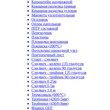
Кронштейн раздвижной
Крышная разделка прямая
Крышная разделка угловая
Манжета уплотнительная
Оголовок
Опора напольная
ППУ составной
Переходник
Пластины
Площадка монтажная
Покраска (200*С)
Потолочно проходной узел
Притопочный лист
Старт - сэндвич
Сэндвич - колено 135 градусов
Сэндвич - колено 90 градусов
Сэндвич - тройник 135 градусов
Сэндвич - тройник 90 градусов
Сэндвич 0,25м
Сэндвич 0,5м
Сэндвич 1,0 м
Термоэмаль (600*С)
Тройники (430/0,5мм)
Тройники (430/0,8мм)
Фланец OFF