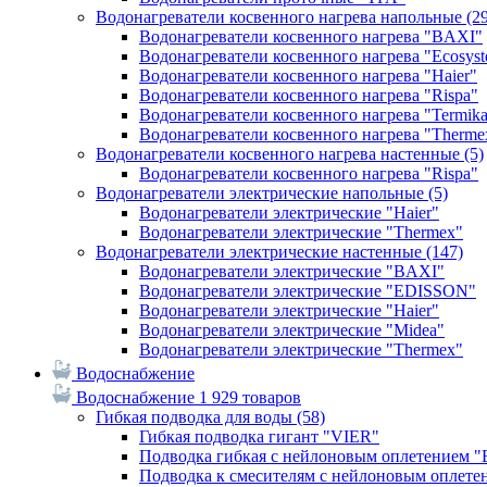
Водонагреватели косвенного нагрева напольные
(2
Водонагреватели косвенного нагрева "BAXI"
Водонагреватели косвенного нагрева "Ecosys
Водонагреватели косвенного нагрева "Haier"
Водонагреватели косвенного нагрева "Rispa"
Водонагреватели косвенного нагрева "Termik
Водонагреватели косвенного нагрева "Therme
Водонагреватели косвенного нагрева настенные
(5)
Водонагреватели косвенного нагрева "Rispa"
Водонагреватели электрические напольные
(5)
Водонагреватели электрические "Haier"
Водонагреватели электрические "Thermex"
Водонагреватели электрические настенные
(147)
Водонагреватели электрические "BAXI"
Водонагреватели электрические "EDISSON"
Водонагреватели электрические "Haier"
Водонагреватели электрические "Midea"
Водонагреватели электрические "Thermex"
Водоснабжение
Водоснабжение
1 929 товаров
Гибкая подводка для воды
(58)
Гибкая подводка гигант "VIER"
Подводка гибкая с нейлоновым оплетением 
Подводка к смесителям с нейлоновым оплет