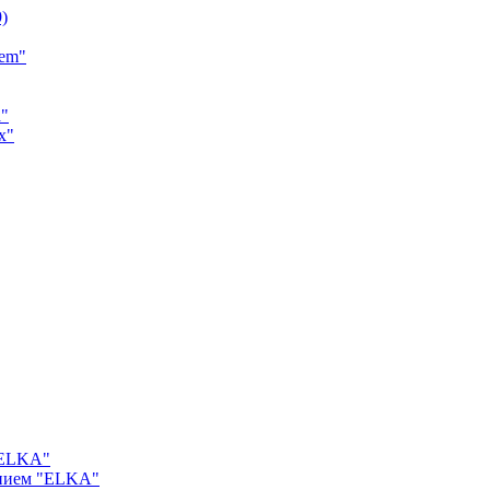
9)
tem"
a"
x"
"ELKA"
ением "ELKA"