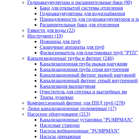
Гидроаккумуляторы и расширительные баки
(90)
Баки для открытой системы отопления
Гидроаккумуляторы для водоснабжения
Принадлежности для гидроаккумуляторов и р
Расширительные баки для отопления
Емкости для воды
(22)
Инструмент
(19)
Ножницы для труб
Сварочные аппараты для труб
Фаскосниматель для пластиковых труб "РТП"
Канализационные трубы и фитинг
(246)
Канализационная труба рыжая наружняя
Канализационная труба серая внутренняя
Канализационный фитинг рыжий наружний
Канализационный фитинг серый внутренний
Канализация малошумная
Очиститель для септика и выгребных ям
Трапы душевые
Компрессионный фитинг для ПНД труб
(278)
Люки канализационные полимерные
(17)
Насосное оборудование
(213)
Канализационные установки "PUMPMAN"
Насосные станции
Насосы вибрационные "PUMPMAN"
Насосы дренажные