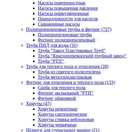
Насосы поверхностные
Насосы повышения давления
Насосы циркуляционные
Принадлежности для насосов
Скважинные насосы
Полипропиленовые трубы и фитинг
(727)
Полипропиленовые трубы
Фитинг полипропиленовый
Труба ПНД для воды
(31)
Труба "Завод Пластиковых Труб"
Труба "Красноперекопский трубный завод"
Труба "РТП"
Труба для теплого пола и отопления
(28)
Труба из сшитого полиэтилена
Труба металлопластиковая
Фитинг для отопления и теплого пола
(133)
Скоба для теплого пола
Фитинг аксиальный "РТП"
Фитинг обжимной
Хомуты
(47)
Хомуты ремонтные
Хомуты сантехнические
Хомуты стяжка нейлоновая
Хомуты червячные
Шланги для стиральных машин
(21)