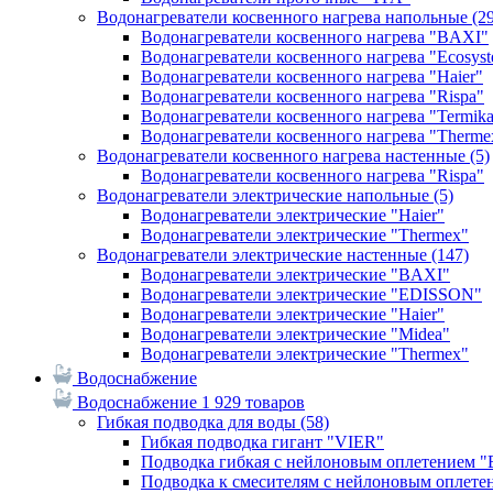
Водонагреватели косвенного нагрева напольные
(2
Водонагреватели косвенного нагрева "BAXI"
Водонагреватели косвенного нагрева "Ecosys
Водонагреватели косвенного нагрева "Haier"
Водонагреватели косвенного нагрева "Rispa"
Водонагреватели косвенного нагрева "Termik
Водонагреватели косвенного нагрева "Therme
Водонагреватели косвенного нагрева настенные
(5)
Водонагреватели косвенного нагрева "Rispa"
Водонагреватели электрические напольные
(5)
Водонагреватели электрические "Haier"
Водонагреватели электрические "Thermex"
Водонагреватели электрические настенные
(147)
Водонагреватели электрические "BAXI"
Водонагреватели электрические "EDISSON"
Водонагреватели электрические "Haier"
Водонагреватели электрические "Midea"
Водонагреватели электрические "Thermex"
Водоснабжение
Водоснабжение
1 929 товаров
Гибкая подводка для воды
(58)
Гибкая подводка гигант "VIER"
Подводка гибкая с нейлоновым оплетением 
Подводка к смесителям с нейлоновым оплет