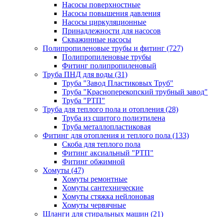
Насосы поверхностные
Насосы повышения давления
Насосы циркуляционные
Принадлежности для насосов
Скважинные насосы
Полипропиленовые трубы и фитинг
(727)
Полипропиленовые трубы
Фитинг полипропиленовый
Труба ПНД для воды
(31)
Труба "Завод Пластиковых Труб"
Труба "Красноперекопский трубный завод"
Труба "РТП"
Труба для теплого пола и отопления
(28)
Труба из сшитого полиэтилена
Труба металлопластиковая
Фитинг для отопления и теплого пола
(133)
Скоба для теплого пола
Фитинг аксиальный "РТП"
Фитинг обжимной
Хомуты
(47)
Хомуты ремонтные
Хомуты сантехнические
Хомуты стяжка нейлоновая
Хомуты червячные
Шланги для стиральных машин
(21)