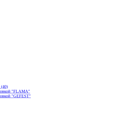
й
(40)
уховкой "FLAMA"
ховкой "GEFEST"