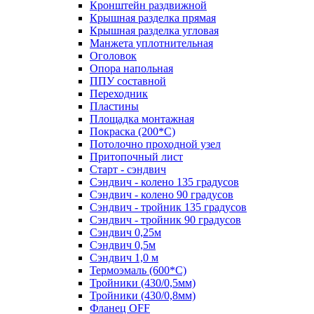
Кронштейн раздвижной
Крышная разделка прямая
Крышная разделка угловая
Манжета уплотнительная
Оголовок
Опора напольная
ППУ составной
Переходник
Пластины
Площадка монтажная
Покраска (200*С)
Потолочно проходной узел
Притопочный лист
Старт - сэндвич
Сэндвич - колено 135 градусов
Сэндвич - колено 90 градусов
Сэндвич - тройник 135 градусов
Сэндвич - тройник 90 градусов
Сэндвич 0,25м
Сэндвич 0,5м
Сэндвич 1,0 м
Термоэмаль (600*С)
Тройники (430/0,5мм)
Тройники (430/0,8мм)
Фланец OFF