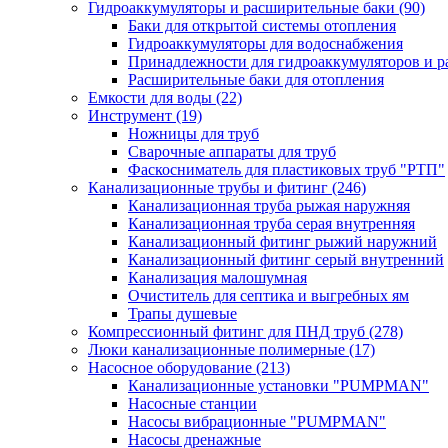
Гидроаккумуляторы и расширительные баки
(90)
Баки для открытой системы отопления
Гидроаккумуляторы для водоснабжения
Принадлежности для гидроаккумуляторов и р
Расширительные баки для отопления
Емкости для воды
(22)
Инструмент
(19)
Ножницы для труб
Сварочные аппараты для труб
Фаскосниматель для пластиковых труб "РТП"
Канализационные трубы и фитинг
(246)
Канализационная труба рыжая наружняя
Канализационная труба серая внутренняя
Канализационный фитинг рыжий наружний
Канализационный фитинг серый внутренний
Канализация малошумная
Очиститель для септика и выгребных ям
Трапы душевые
Компрессионный фитинг для ПНД труб
(278)
Люки канализационные полимерные
(17)
Насосное оборудование
(213)
Канализационные установки "PUMPMAN"
Насосные станции
Насосы вибрационные "PUMPMAN"
Насосы дренажные