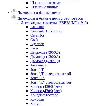
Шланги наливные
Шланги сливные
Дымоходы и банные печи
Дымоходы и банные печи
2 096 товаров
Дымоходные системы "FERRUM"
(1916)
Austenite
Austenite + Ceramics
Ceramics
Craft
Адаптер
Баки
Дымоход (430/0,5)
Дымоход (430/0,8)
Дымоход (430/1,0)
Заглушки
Зонт "Д"
Зонт "Д" с ветрозащитой
Зонт "К"
Зонт "К" с ветрозащитой
Колено (430/0,5мм)
Колено (430/0,8мм)
Конденсатоотвод
Консоль
Конус