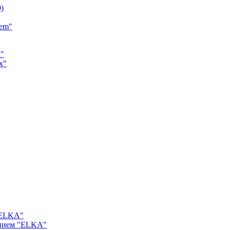
9)
tem"
a"
x"
"ELKA"
ением "ELKA"