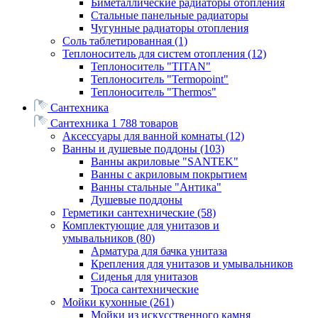
Биметаллические радиаторы отопления
Стальные панельные радиаторы
Чугунные радиаторы отопления
Соль таблетированная
(1)
Теплоноситель для систем отопления
(12)
Теплоноситель "TITAN"
Теплоноситель "Termopoint"
Теплоноситель "Thermos"
Сантехника
Сантехника
1 788 товаров
Аксессуары для ванной комнаты
(12)
Ванны и душевые поддоны
(103)
Ванны акриловые "SANTEK"
Ванны с акриловым покрытием
Ванны стальные "Антика"
Душевые поддоны
Герметики сантехнические
(58)
Комплектующие для унитазов и
умывальников
(80)
Арматура для бачка унитаза
Крепления для унитазов и умывальников
Сиденья для унитазов
Троса сантехнические
Мойки кухонные
(261)
Мойки из искусственного камня