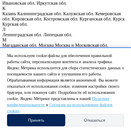
Ивановская обл.
Иркутская обл.
К
Казань
Калининградская обл.
Калужская обл.
Кемеровская
обл.
Кировская обл.
Костромская обл.
Курганская обл.
Курск
Курская обл.
Л
Ленинградская обл.
Липецкая обл.
М
Магаданская обл.
Москва
Москва и Московская обл.
Мурманская обл.
Н
Мы используем cookie-файлы для обеспечения правильной
Нижегородская обл.
Нижний Новгород
Новгородская обл.
работы сайта, персонализации контента и анализа трафика.
Новосибирская обл.
Яндекс.Метрика используется для сбора статистических данных о
О
посещаемости нашего сайта и улучшения его работы.
Омская обл.
Оренбургская обл.
Орловская обл.
Обрабатываемая информация является анонимной. Вы можете
П
отказаться от использования cookie, изменив настройки своего
Пензенская обл.
Псковская обл.
Р
браузера, или покинув сайт. Подробности об использовании
Республика Мордовия
Республика Мэрий Эл
Республика
cookie, Яндекс.Метрики представлены в нашей
Политике
Татарстан
Республика Чувашия
Ростовская обл.
Рязанская обл.
конфиденциальности
и
Согласии на использование файлов
С
cookies
.
Самарская обл.
Санкт-Петербург
Саратовская обл.
Сахалинская обл.
Свердловская обл.
Смоленская обл.
Принять
Отказаться
Т
Тамбовская обл.
Тверская обл.
Томская обл.
Тульская обл.