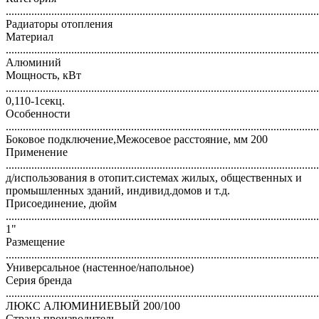
..............................................................................................................
Радиаторы отопления
Материал
..............................................................................................................
Алюминий
Мощность, кВт
..............................................................................................................
0,110-1секц.
Особенности
..............................................................................................................
Боковое подключение,Межосевое расстояние, мм 200
Применение
..............................................................................................................
д/использования в отопит.системах жилых, общественных и
промышленных зданий, индивид.домов и т.д.
Присоединение, дюйм
..............................................................................................................
1"
Размещение
..............................................................................................................
Универсальное (настенное/напольное)
Серия бренда
..............................................................................................................
ЛЮКС АЛЮМИНИЕВЫЙ 200/100
Страна производитель