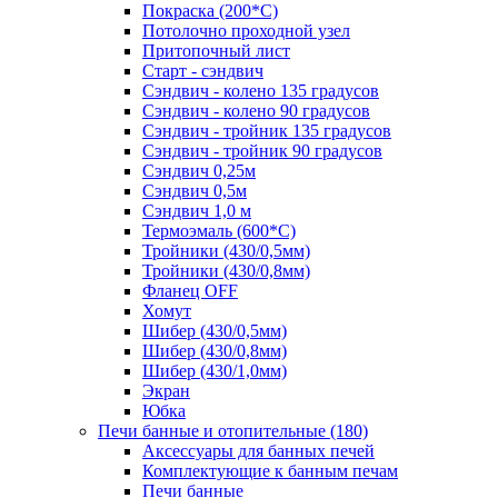
Покраска (200*С)
Потолочно проходной узел
Притопочный лист
Старт - сэндвич
Сэндвич - колено 135 градусов
Сэндвич - колено 90 градусов
Сэндвич - тройник 135 градусов
Сэндвич - тройник 90 градусов
Сэндвич 0,25м
Сэндвич 0,5м
Сэндвич 1,0 м
Термоэмаль (600*С)
Тройники (430/0,5мм)
Тройники (430/0,8мм)
Фланец OFF
Хомут
Шибер (430/0,5мм)
Шибер (430/0,8мм)
Шибер (430/1,0мм)
Экран
Юбка
Печи банные и отопительные
(180)
Аксессуары для банных печей
Комплектующие к банным печам
Печи банные