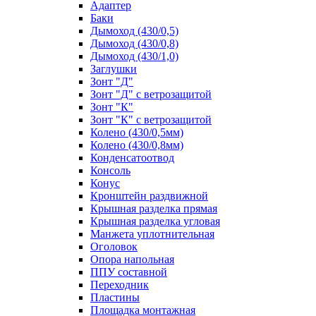
Адаптер
Баки
Дымоход (430/0,5)
Дымоход (430/0,8)
Дымоход (430/1,0)
Заглушки
Зонт "Д"
Зонт "Д" с ветрозащитой
Зонт "К"
Зонт "К" с ветрозащитой
Колено (430/0,5мм)
Колено (430/0,8мм)
Конденсатоотвод
Консоль
Конус
Кронштейн раздвижной
Крышная разделка прямая
Крышная разделка угловая
Манжета уплотнительная
Оголовок
Опора напольная
ППУ составной
Переходник
Пластины
Площадка монтажная