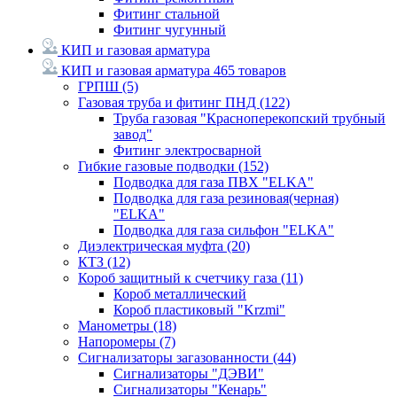
Фитинг стальной
Фитинг чугунный
КИП и газовая арматура
КИП и газовая арматура
465 товаров
ГРПШ
(5)
Газовая труба и фитинг ПНД
(122)
Труба газовая "Красноперекопский трубный
завод"
Фитинг электросварной
Гибкие газовые подводки
(152)
Подводка для газа ПВХ "ELKA"
Подводка для газа резиновая(черная)
"ELKA"
Подводка для газа сильфон "ELKA"
Диэлектрическая муфта
(20)
КТЗ
(12)
Короб защитный к счетчику газа
(11)
Короб металлический
Короб пластиковый "Krzmi"
Манометры
(18)
Напоромеры
(7)
Сигнализаторы загазованности
(44)
Сигнализаторы "ДЭВИ"
Сигнализаторы "Кенарь"