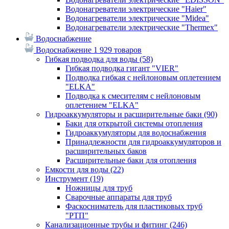
Водонагреватели электрические "Haier"
Водонагреватели электрические "Midea"
Водонагреватели электрические "Thermex"
Водоснабжение
Водоснабжение
1 929 товаров
Гибкая подводка для воды
(58)
Гибкая подводка гигант "VIER"
Подводка гибкая с нейлоновым оплетением
"ELKA"
Подводка к смесителям с нейлоновым
оплетением "ELKA"
Гидроаккумуляторы и расширительные баки
(90)
Баки для открытой системы отопления
Гидроаккумуляторы для водоснабжения
Принадлежности для гидроаккумуляторов и
расширительных баков
Расширительные баки для отопления
Емкости для воды
(22)
Инструмент
(19)
Ножницы для труб
Сварочные аппараты для труб
Фаскосниматель для пластиковых труб
"РТП"
Канализационные трубы и фитинг
(246)