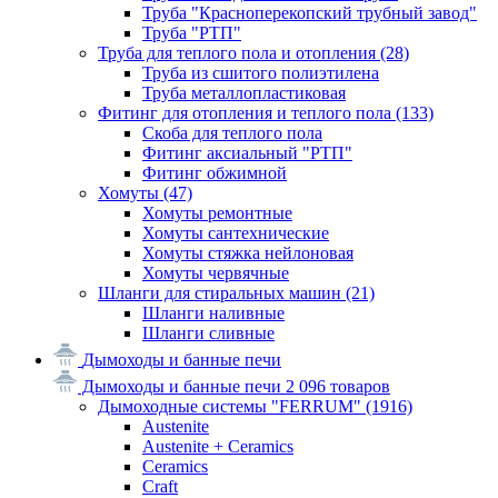
Труба "Красноперекопский трубный завод"
Труба "РТП"
Труба для теплого пола и отопления
(28)
Труба из сшитого полиэтилена
Труба металлопластиковая
Фитинг для отопления и теплого пола
(133)
Скоба для теплого пола
Фитинг аксиальный "РТП"
Фитинг обжимной
Хомуты
(47)
Хомуты ремонтные
Хомуты сантехнические
Хомуты стяжка нейлоновая
Хомуты червячные
Шланги для стиральных машин
(21)
Шланги наливные
Шланги сливные
Дымоходы и банные печи
Дымоходы и банные печи
2 096 товаров
Дымоходные системы "FERRUM"
(1916)
Austenite
Austenite + Ceramics
Ceramics
Craft