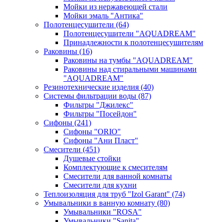
Мойки из нержавеющей стали
Мойки эмаль "Антика"
Полотенцесушители
(64)
Полотенцесушители "AQUADREAM"
Принадлежности к полотенцесушителям
Раковины
(16)
Раковины на тумбы "AQUADREAM"
Раковины над стиральными машинами
"AQUADREAM"
Резинотехнические изделия
(40)
Системы фильтрации воды
(87)
Фильтры "Джилекс"
Фильтры "Посейдон"
Сифоны
(241)
Сифоны "ORIO"
Сифоны "Ани Пласт"
Смесители
(451)
Душевые стойки
Комплектующие к смесителям
Смесители для ванной комнаты
Смесители для кухни
Теплоизоляция для труб "Izol Garant"
(74)
Умывальники в ванную комнату
(80)
Умывальники "ROSA"
Умывальники "Sanita"