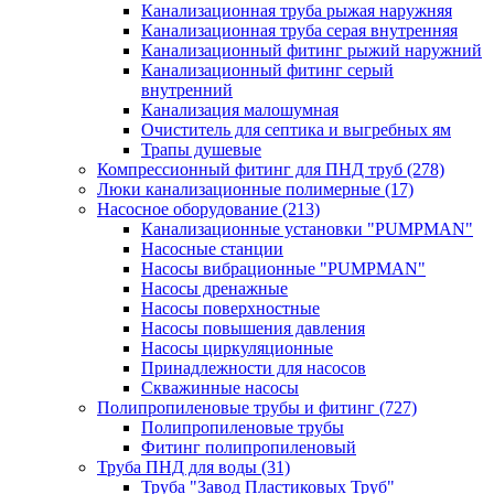
Канализационная труба рыжая наружняя
Канализационная труба серая внутренняя
Канализационный фитинг рыжий наружний
Канализационный фитинг серый
внутренний
Канализация малошумная
Очиститель для септика и выгребных ям
Трапы душевые
Компрессионный фитинг для ПНД труб
(278)
Люки канализационные полимерные
(17)
Насосное оборудование
(213)
Канализационные установки "PUMPMAN"
Насосные станции
Насосы вибрационные "PUMPMAN"
Насосы дренажные
Насосы поверхностные
Насосы повышения давления
Насосы циркуляционные
Принадлежности для насосов
Скважинные насосы
Полипропиленовые трубы и фитинг
(727)
Полипропиленовые трубы
Фитинг полипропиленовый
Труба ПНД для воды
(31)
Труба "Завод Пластиковых Труб"