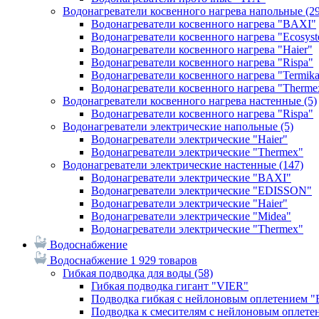
Водонагреватели косвенного нагрева напольные
(2
Водонагреватели косвенного нагрева "BAXI"
Водонагреватели косвенного нагрева "Ecosys
Водонагреватели косвенного нагрева "Haier"
Водонагреватели косвенного нагрева "Rispa"
Водонагреватели косвенного нагрева "Termik
Водонагреватели косвенного нагрева "Therme
Водонагреватели косвенного нагрева настенные
(5)
Водонагреватели косвенного нагрева "Rispa"
Водонагреватели электрические напольные
(5)
Водонагреватели электрические "Haier"
Водонагреватели электрические "Thermex"
Водонагреватели электрические настенные
(147)
Водонагреватели электрические "BAXI"
Водонагреватели электрические "EDISSON"
Водонагреватели электрические "Haier"
Водонагреватели электрические "Midea"
Водонагреватели электрические "Thermex"
Водоснабжение
Водоснабжение
1 929 товаров
Гибкая подводка для воды
(58)
Гибкая подводка гигант "VIER"
Подводка гибкая с нейлоновым оплетением 
Подводка к смесителям с нейлоновым оплет