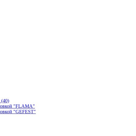
й
(40)
уховкой "FLAMA"
ховкой "GEFEST"