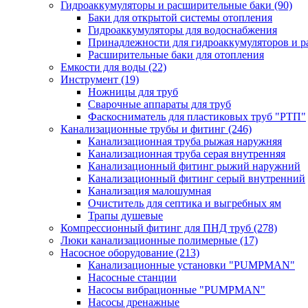
Гидроаккумуляторы и расширительные баки
(90)
Баки для открытой системы отопления
Гидроаккумуляторы для водоснабжения
Принадлежности для гидроаккумуляторов и р
Расширительные баки для отопления
Емкости для воды
(22)
Инструмент
(19)
Ножницы для труб
Сварочные аппараты для труб
Фаскосниматель для пластиковых труб "РТП"
Канализационные трубы и фитинг
(246)
Канализационная труба рыжая наружняя
Канализационная труба серая внутренняя
Канализационный фитинг рыжий наружний
Канализационный фитинг серый внутренний
Канализация малошумная
Очиститель для септика и выгребных ям
Трапы душевые
Компрессионный фитинг для ПНД труб
(278)
Люки канализационные полимерные
(17)
Насосное оборудование
(213)
Канализационные установки "PUMPMAN"
Насосные станции
Насосы вибрационные "PUMPMAN"
Насосы дренажные