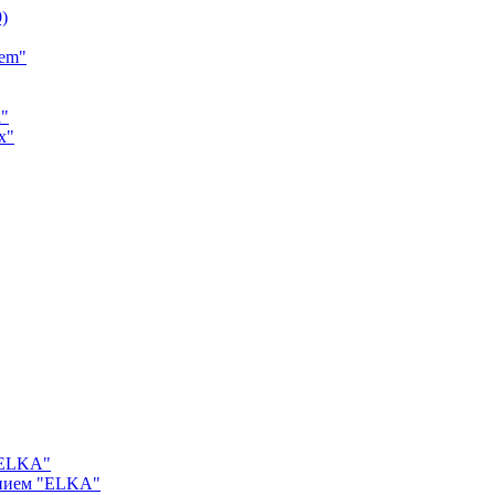
9)
tem"
a"
x"
"ELKA"
ением "ELKA"