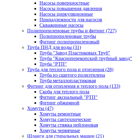
Насосы поверхностные
Насосы повышения давления
Насосы циркуляционные
Принадлежности для насосов
Скважинные насосы
Полипропиленовые трубы и фитинг
(727)
Полипропиленовые трубы
Фитинг полипропиленовый
Труба ПНД для воды
(31)
Труба "Завод Пластиковых Труб"
Труба "Красноперекопский трубный завод"
Труба "РТП"
Труба для теплого пола и отопления
(28)
Труба из сшитого полиэтилена
Труба металлопластиковая
Фитинг для отопления и теплого пола
(133)
Скоба для теплого пола
Фитинг аксиальный "РТП"
Фитинг обжимной
Хомуты
(47)
Хомуты ремонтные
Хомуты сантехнические
Хомуты стяжка нейлоновая
Хомуты червячные
Шланги для стиральных машин
(21)