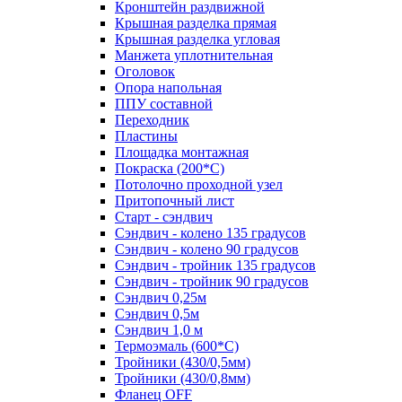
Кронштейн раздвижной
Крышная разделка прямая
Крышная разделка угловая
Манжета уплотнительная
Оголовок
Опора напольная
ППУ составной
Переходник
Пластины
Площадка монтажная
Покраска (200*С)
Потолочно проходной узел
Притопочный лист
Старт - сэндвич
Сэндвич - колено 135 градусов
Сэндвич - колено 90 градусов
Сэндвич - тройник 135 градусов
Сэндвич - тройник 90 градусов
Сэндвич 0,25м
Сэндвич 0,5м
Сэндвич 1,0 м
Термоэмаль (600*С)
Тройники (430/0,5мм)
Тройники (430/0,8мм)
Фланец OFF