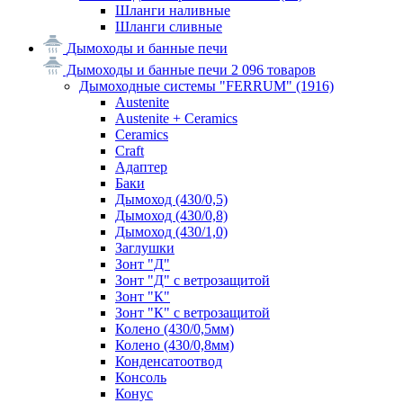
Шланги наливные
Шланги сливные
Дымоходы и банные печи
Дымоходы и банные печи
2 096 товаров
Дымоходные системы "FERRUM"
(1916)
Austenite
Austenite + Ceramics
Ceramics
Craft
Адаптер
Баки
Дымоход (430/0,5)
Дымоход (430/0,8)
Дымоход (430/1,0)
Заглушки
Зонт "Д"
Зонт "Д" с ветрозащитой
Зонт "К"
Зонт "К" с ветрозащитой
Колено (430/0,5мм)
Колено (430/0,8мм)
Конденсатоотвод
Консоль
Конус