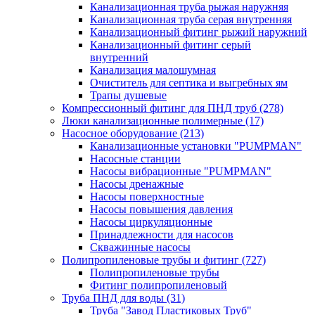
Канализационная труба рыжая наружняя
Канализационная труба серая внутренняя
Канализационный фитинг рыжий наружний
Канализационный фитинг серый
внутренний
Канализация малошумная
Очиститель для септика и выгребных ям
Трапы душевые
Компрессионный фитинг для ПНД труб
(278)
Люки канализационные полимерные
(17)
Насосное оборудование
(213)
Канализационные установки "PUMPMAN"
Насосные станции
Насосы вибрационные "PUMPMAN"
Насосы дренажные
Насосы поверхностные
Насосы повышения давления
Насосы циркуляционные
Принадлежности для насосов
Скважинные насосы
Полипропиленовые трубы и фитинг
(727)
Полипропиленовые трубы
Фитинг полипропиленовый
Труба ПНД для воды
(31)
Труба "Завод Пластиковых Труб"