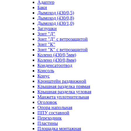
Адаптер
Баки
Дымоход (430/0,5)
Дымоход (430/0,8)
Дымоход (430/1,0)
Заглушки
Зонт "Д"
Зонт "Д" с ветрозащитой
Зонт "К"
Зонт "К" с ветрозащитой
Колено (430/0,5мм)
Колено (430/0,8мм)
Конденсатоотвод
Консоль
Конус
Кронштейн раздвижной
Крышная разделка прямая
Крышная разделка угловая
Манжета уплотнительная
Оголовок
Опора напольная
ППУ составной
Переходник
Пластины
Площадка монтажная