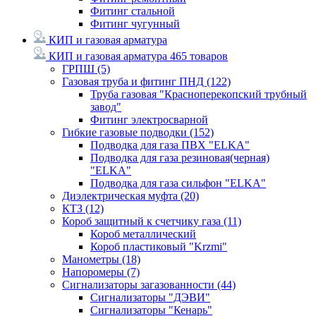
Фитинг стальной
Фитинг чугунный
КИП и газовая арматура
КИП и газовая арматура
465 товаров
ГРПШ
(5)
Газовая труба и фитинг ПНД
(122)
Труба газовая "Красноперекопский трубный
завод"
Фитинг электросварной
Гибкие газовые подводки
(152)
Подводка для газа ПВХ "ELKA"
Подводка для газа резиновая(черная)
"ELKA"
Подводка для газа сильфон "ELKA"
Диэлектрическая муфта
(20)
КТЗ
(12)
Короб защитный к счетчику газа
(11)
Короб металлический
Короб пластиковый "Krzmi"
Манометры
(18)
Напоромеры
(7)
Сигнализаторы загазованности
(44)
Сигнализаторы "ДЭВИ"
Сигнализаторы "Кенарь"