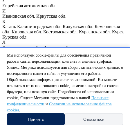
Е
Еврейская автономная обл.
И
Ивановская обл.
Иркутская обл.
К
Казань
Калининградская обл.
Калужская обл.
Кемеровская
обл.
Кировская обл.
Костромская обл.
Курганская обл.
Курск
Курская обл.
Л
Ленинградская обл.
Липецкая обл.
М
Мы используем cookie-файлы для обеспечения правильной
Магаданская обл.
Москва
Москва и Московская обл.
работы сайта, персонализации контента и анализа трафика.
Мурманская обл.
Яндекс.Метрика используется для сбора статистических данных о
Н
Нижегородская обл.
Нижний Новгород
Новгородская обл.
посещаемости нашего сайта и улучшения его работы.
Новосибирская обл.
Обрабатываемая информация является анонимной. Вы можете
О
отказаться от использования cookie, изменив настройки своего
Омская обл.
Оренбургская обл.
Орловская обл.
браузера, или покинув сайт. Подробности об использовании
П
cookie, Яндекс.Метрики представлены в нашей
Политике
Пензенская обл.
Псковская обл.
конфиденциальности
и
Согласии на использование файлов
Р
Республика Мордовия
Республика Мэрий Эл
Республика
cookies
.
Татарстан
Республика Чувашия
Ростовская обл.
Рязанская обл.
Принять
Отказаться
С
Самарская обл.
Санкт-Петербург
Саратовская обл.