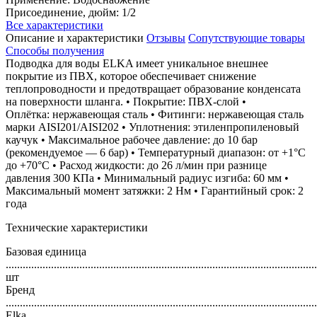
Присоединение, дюйм: 1/2
Все характеристики
Описание и характеристики
Отзывы
Сопутствующие товары
Способы получения
Подводка для воды ELKA имеет уникальное внешнее
покрытие из ПВХ, которое обеспечивает снижение
теплопроводности и предотвращает образование конденсата
на поверхности шланга. • Покрытие: ПВХ-слой •
Оплётка: нержавеющая сталь • Фитинги: нержавеющая сталь
марки AISI201/AISI202 • Уплотнения: этиленпропиленовый
каучук • Максимальное рабочее давление: до 10 бар
(рекомендуемое — 6 бар) • Температурный диапазон: от +1°C
до +70°C • Расход жидкости: до 26 л/мин при разнице
давления 300 КПа • Минимальный радиус изгиба: 60 мм •
Максимальный момент затяжки: 2 Нм • Гарантийный срок: 2
года
Технические характеристики
Базовая единица
..............................................................................................................
шт
Бренд
..............................................................................................................
Elka