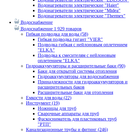
Водонагреватели электрические "Haier"
Водонагреватели электрические "Midea"
Водонагреватели электрические "Thermex"
Водоснабжение
Водоснабжение
1 929 товаров
Гибкая подводка для воды
(58)
Гибкая подводка гигант "VIER"
Подводка гибкая с нейлоновым оплетением
"ELKA"
Подводка к смесителям с нейлоновым
оплетением "ELKA"
Гидроаккумуляторы и расширительные баки
(90)
Баки для открытой системы отопления
Гидроаккумуляторы для водоснабжения
Принадлежности для гидроаккумуляторов и
расширительных баков
Расширительные баки для отопления
Емкости для воды
(22)
Инструмент
(19)
Ножницы для труб
Сварочные аппараты для труб
Фаскосниматель для пластиковых труб
"РТП"
Канализационные трубы и фитинг
(246)