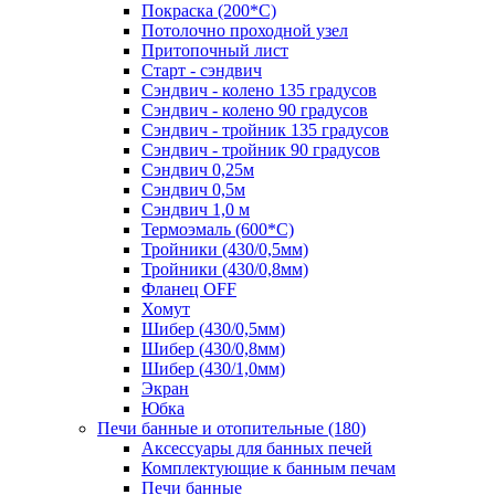
Покраска (200*С)
Потолочно проходной узел
Притопочный лист
Старт - сэндвич
Сэндвич - колено 135 градусов
Сэндвич - колено 90 градусов
Сэндвич - тройник 135 градусов
Сэндвич - тройник 90 градусов
Сэндвич 0,25м
Сэндвич 0,5м
Сэндвич 1,0 м
Термоэмаль (600*С)
Тройники (430/0,5мм)
Тройники (430/0,8мм)
Фланец OFF
Хомут
Шибер (430/0,5мм)
Шибер (430/0,8мм)
Шибер (430/1,0мм)
Экран
Юбка
Печи банные и отопительные
(180)
Аксессуары для банных печей
Комплектующие к банным печам
Печи банные