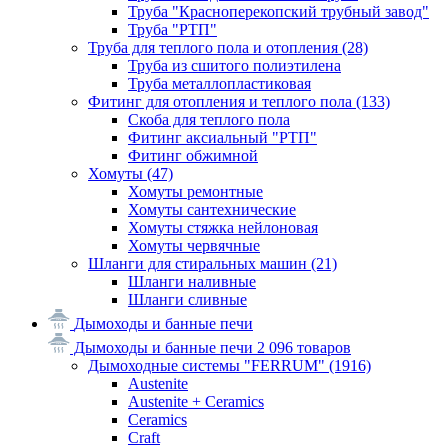
Труба "Красноперекопский трубный завод"
Труба "РТП"
Труба для теплого пола и отопления
(28)
Труба из сшитого полиэтилена
Труба металлопластиковая
Фитинг для отопления и теплого пола
(133)
Скоба для теплого пола
Фитинг аксиальный "РТП"
Фитинг обжимной
Хомуты
(47)
Хомуты ремонтные
Хомуты сантехнические
Хомуты стяжка нейлоновая
Хомуты червячные
Шланги для стиральных машин
(21)
Шланги наливные
Шланги сливные
Дымоходы и банные печи
Дымоходы и банные печи
2 096 товаров
Дымоходные системы "FERRUM"
(1916)
Austenite
Austenite + Ceramics
Ceramics
Craft