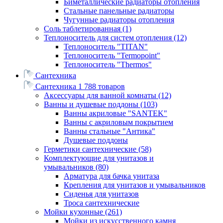
Биметаллические радиаторы отопления
Стальные панельные радиаторы
Чугунные радиаторы отопления
Соль таблетированная
(1)
Теплоноситель для систем отопления
(12)
Теплоноситель "TITAN"
Теплоноситель "Termopoint"
Теплоноситель "Thermos"
Сантехника
Сантехника
1 788 товаров
Аксессуары для ванной комнаты
(12)
Ванны и душевые поддоны
(103)
Ванны акриловые "SANTEK"
Ванны с акриловым покрытием
Ванны стальные "Антика"
Душевые поддоны
Герметики сантехнические
(58)
Комплектующие для унитазов и
умывальников
(80)
Арматура для бачка унитаза
Крепления для унитазов и умывальников
Сиденья для унитазов
Троса сантехнические
Мойки кухонные
(261)
Мойки из искусственного камня