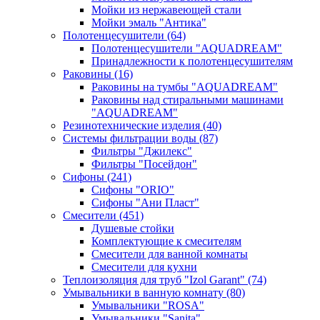
Мойки из нержавеющей стали
Мойки эмаль "Антика"
Полотенцесушители
(64)
Полотенцесушители "AQUADREAM"
Принадлежности к полотенцесушителям
Раковины
(16)
Раковины на тумбы "AQUADREAM"
Раковины над стиральными машинами
"AQUADREAM"
Резинотехнические изделия
(40)
Системы фильтрации воды
(87)
Фильтры "Джилекс"
Фильтры "Посейдон"
Сифоны
(241)
Сифоны "ORIO"
Сифоны "Ани Пласт"
Смесители
(451)
Душевые стойки
Комплектующие к смесителям
Смесители для ванной комнаты
Смесители для кухни
Теплоизоляция для труб "Izol Garant"
(74)
Умывальники в ванную комнату
(80)
Умывальники "ROSA"
Умывальники "Sanita"