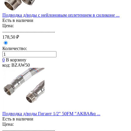
Подводка д/воды с нейлоновым оплетением в силиконе ...
Есть в наличии
Цена:
.............................................
178,50 ₽
Количество:
0
В корзину
код: BZAW50
Подводка д/воды Гигант 1/2" 50FМ "АКВА&q ...
Есть в наличии
Цена:
.............................................