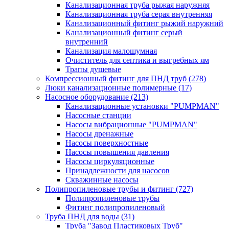
Канализационная труба рыжая наружняя
Канализационная труба серая внутренняя
Канализационный фитинг рыжий наружний
Канализационный фитинг серый
внутренний
Канализация малошумная
Очиститель для септика и выгребных ям
Трапы душевые
Компрессионный фитинг для ПНД труб
(278)
Люки канализационные полимерные
(17)
Насосное оборудование
(213)
Канализационные установки "PUMPMAN"
Насосные станции
Насосы вибрационные "PUMPMAN"
Насосы дренажные
Насосы поверхностные
Насосы повышения давления
Насосы циркуляционные
Принадлежности для насосов
Скважинные насосы
Полипропиленовые трубы и фитинг
(727)
Полипропиленовые трубы
Фитинг полипропиленовый
Труба ПНД для воды
(31)
Труба "Завод Пластиковых Труб"