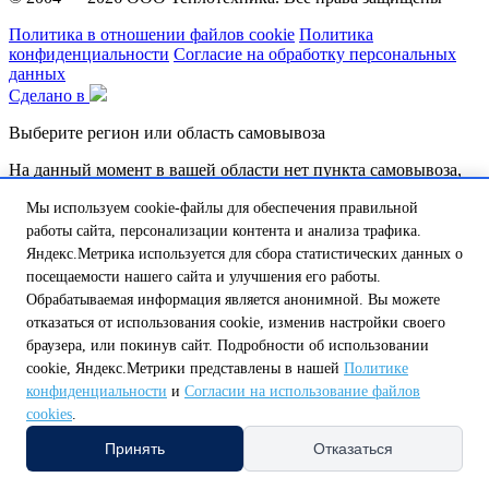
Политика в отношении файлов cookie
Политика
конфиденциальности
Согласие на обработку персональных
данных
Сделано в
Выберите регион или область самовывоза
На данный момент в вашей области нет пункта самовывоза,
но мы над этим работаем.
Мы используем cookie-файлы для обеспечения правильной
Обатитесь к нашему оператору по телефону:
работы сайта, персонализации контента и анализа трафика.
8 (800) 250-58-57 или напишите на почту
shop@tt46.ru
Яндекс.Метрика используется для сбора статистических данных о
и мы поможем вам доставить товар.
посещаемости нашего сайта и улучшения его работы.
Обрабатываемая информация является анонимной. Вы можете
Белгородская обл.
Калужская обл.
Курская обл.
Липецкая обл.
Нижегородская обл.
Орловская обл.
Смоленская обл.
Тульская
отказаться от использования cookie, изменив настройки своего
обл.
браузера, или покинув сайт. Подробности об использовании
А
cookie, Яндекс.Метрики представлены в нашей
Политике
Амурская обл.
Архангельская обл.
Астраханская обл.
конфиденциальности
и
Согласии на использование файлов
Б
cookies
.
Белгородская обл.
Брянская обл.
В
Принять
Отказаться
Владимирская обл.
Волгоградская обл.
Вологодская обл.
Воронежская обл.