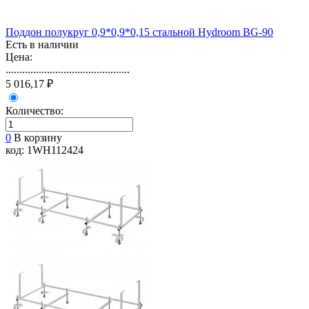
Поддон полукруг 0,9*0,9*0,15 стальной Hydroom BG-90
Есть в наличии
Цена:
.............................................
5 016,17 ₽
Количество:
0
В корзину
код: 1WH112424