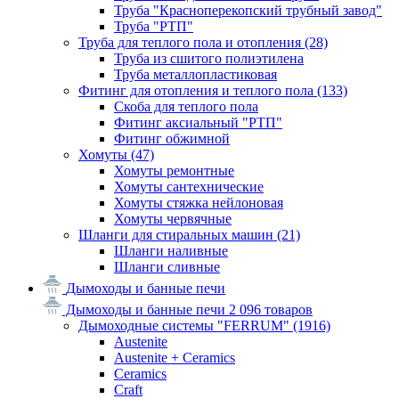
Труба "Красноперекопский трубный завод"
Труба "РТП"
Труба для теплого пола и отопления
(28)
Труба из сшитого полиэтилена
Труба металлопластиковая
Фитинг для отопления и теплого пола
(133)
Скоба для теплого пола
Фитинг аксиальный "РТП"
Фитинг обжимной
Хомуты
(47)
Хомуты ремонтные
Хомуты сантехнические
Хомуты стяжка нейлоновая
Хомуты червячные
Шланги для стиральных машин
(21)
Шланги наливные
Шланги сливные
Дымоходы и банные печи
Дымоходы и банные печи
2 096 товаров
Дымоходные системы "FERRUM"
(1916)
Austenite
Austenite + Ceramics
Ceramics
Craft