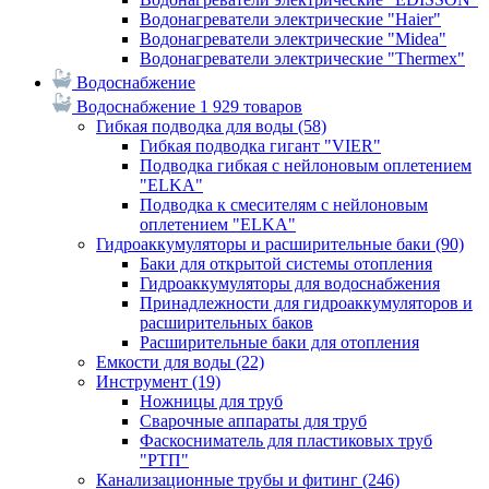
Водонагреватели электрические "Haier"
Водонагреватели электрические "Midea"
Водонагреватели электрические "Thermex"
Водоснабжение
Водоснабжение
1 929 товаров
Гибкая подводка для воды
(58)
Гибкая подводка гигант "VIER"
Подводка гибкая с нейлоновым оплетением
"ELKA"
Подводка к смесителям с нейлоновым
оплетением "ELKA"
Гидроаккумуляторы и расширительные баки
(90)
Баки для открытой системы отопления
Гидроаккумуляторы для водоснабжения
Принадлежности для гидроаккумуляторов и
расширительных баков
Расширительные баки для отопления
Емкости для воды
(22)
Инструмент
(19)
Ножницы для труб
Сварочные аппараты для труб
Фаскосниматель для пластиковых труб
"РТП"
Канализационные трубы и фитинг
(246)