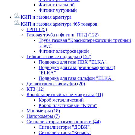
Фитинг стальной
Фитинг чугунный
КИП и газовая арматура
КИП и газовая арматура
465 товаров
ГРПШ
(5)
Газовая труба и фитинг ПНД
(122)
Труба газовая "Красноперекопский трубный
завод"
Фитинг электросварной
Гибкие газовые подводки
(152)
Подводка для газа ПВХ "ELKA"
Подводка для газа резиновая(черная)
"ELKA"
Подводка для газа сильфон "ELKA"
Диэлектрическая муфта
(20)
КТЗ
(12)
Короб защитный к счетчику газа
(11)
Короб металлический
Короб пластиковый "Krzmi"
Манометры
(18)
Напоромеры
(7)
Сигнализаторы загазованности
(44)
Сигнализаторы "ДЭВИ"
Сигнализаторы "Кенарь"