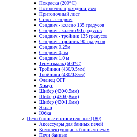
Покраска (200*С)
Потолочно проходной узел
Притопочный лист
Старт - сэндвич
Сэндвич - колено 135 градусов
Сэндвич - колено 90 градусов
Сэндвич - тройник 135 градусов
Сэндвич - тройник 90 градусов
Сэндвич 0,25м
Сэндвич 0,5м
Сэндвич 1,0 м
Термоэмаль (600*С)
Тройники (430/0,5мм)
Тройники (430/0,8мм)
Фланец OFF
Хомут
Шибер (430/0,5мм)
Шибер (430/0,8мм)
Шибер (430/1,0мм)
Экран
Юбка
Печи банные и отопительные
(180)
Аксессуары для банных печей
Комплектующие к банным печам
Печи банные