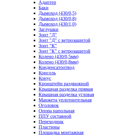
Адаптер
Баки
Дымоход (430/0,5)
Дымоход (430/0,8)
Дымоход (430/1,0)
Заглушки
Зонт "Д"
Зонт "Д" с ветрозащитой
Зонт "К"
Зонт "К" с ветрозащитой
Колено (430/0,5мм)
Колено (430/0,8мм)
Конденсатоотвод
Консоль
Конус
Кронштейн раздвижной
Крышная разделка прямая
Крышная разделка угловая
Манжета уплотнительная
Оголовок
Опора напольная
ППУ составной
Переходник
Пластины
Площадка монтажная