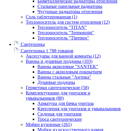
Биметаллические радиаторы отопления
Стальные панельные радиаторы
Чугунные радиаторы отопления
Соль таблетированная
(1)
Теплоноситель для систем отопления
(12)
Теплоноситель "TITAN"
Теплоноситель "Termopoint"
Теплоноситель "Thermos"
Сантехника
Сантехника
1 788 товаров
Аксессуары для ванной комнаты
(12)
Ванны и душевые поддоны
(103)
Ванны акриловые "SANTEK"
Ванны с акриловым покрытием
Ванны стальные "Антика"
Душевые поддоны
Герметики сантехнические
(58)
Комплектующие для унитазов и
умывальников
(80)
Арматура для бачка унитаза
Крепления для унитазов и умывальников
Сиденья для унитазов
Троса сантехнические
Мойки кухонные
(261)
Мойки из искусственного камня