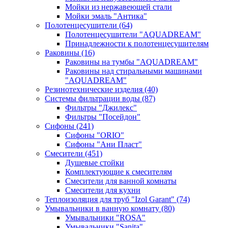
Мойки из нержавеющей стали
Мойки эмаль "Антика"
Полотенцесушители
(64)
Полотенцесушители "AQUADREAM"
Принадлежности к полотенцесушителям
Раковины
(16)
Раковины на тумбы "AQUADREAM"
Раковины над стиральными машинами
"AQUADREAM"
Резинотехнические изделия
(40)
Системы фильтрации воды
(87)
Фильтры "Джилекс"
Фильтры "Посейдон"
Сифоны
(241)
Сифоны "ORIO"
Сифоны "Ани Пласт"
Смесители
(451)
Душевые стойки
Комплектующие к смесителям
Смесители для ванной комнаты
Смесители для кухни
Теплоизоляция для труб "Izol Garant"
(74)
Умывальники в ванную комнату
(80)
Умывальники "ROSA"
Умывальники "Sanita"