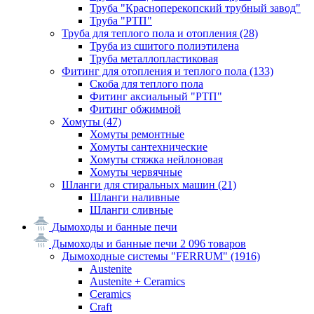
Труба "Красноперекопский трубный завод"
Труба "РТП"
Труба для теплого пола и отопления
(28)
Труба из сшитого полиэтилена
Труба металлопластиковая
Фитинг для отопления и теплого пола
(133)
Скоба для теплого пола
Фитинг аксиальный "РТП"
Фитинг обжимной
Хомуты
(47)
Хомуты ремонтные
Хомуты сантехнические
Хомуты стяжка нейлоновая
Хомуты червячные
Шланги для стиральных машин
(21)
Шланги наливные
Шланги сливные
Дымоходы и банные печи
Дымоходы и банные печи
2 096 товаров
Дымоходные системы "FERRUM"
(1916)
Austenite
Austenite + Ceramics
Ceramics
Craft