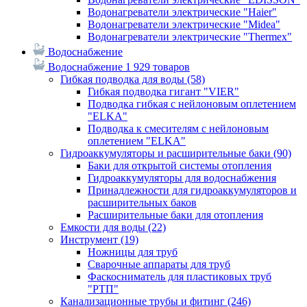
Водонагреватели электрические "Haier"
Водонагреватели электрические "Midea"
Водонагреватели электрические "Thermex"
Водоснабжение
Водоснабжение
1 929 товаров
Гибкая подводка для воды
(58)
Гибкая подводка гигант "VIER"
Подводка гибкая с нейлоновым оплетением
"ELKA"
Подводка к смесителям с нейлоновым
оплетением "ELKA"
Гидроаккумуляторы и расширительные баки
(90)
Баки для открытой системы отопления
Гидроаккумуляторы для водоснабжения
Принадлежности для гидроаккумуляторов и
расширительных баков
Расширительные баки для отопления
Емкости для воды
(22)
Инструмент
(19)
Ножницы для труб
Сварочные аппараты для труб
Фаскосниматель для пластиковых труб
"РТП"
Канализационные трубы и фитинг
(246)