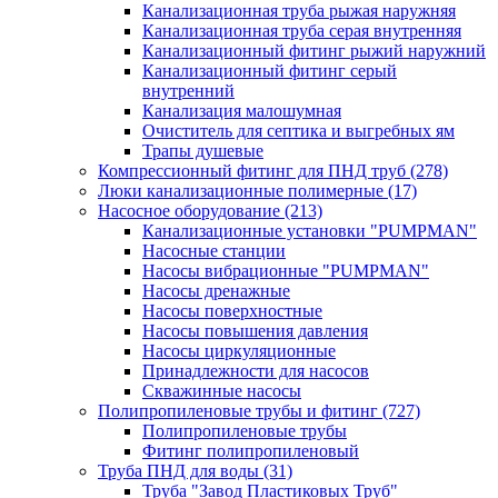
Канализационная труба рыжая наружняя
Канализационная труба серая внутренняя
Канализационный фитинг рыжий наружний
Канализационный фитинг серый
внутренний
Канализация малошумная
Очиститель для септика и выгребных ям
Трапы душевые
Компрессионный фитинг для ПНД труб
(278)
Люки канализационные полимерные
(17)
Насосное оборудование
(213)
Канализационные установки "PUMPMAN"
Насосные станции
Насосы вибрационные "PUMPMAN"
Насосы дренажные
Насосы поверхностные
Насосы повышения давления
Насосы циркуляционные
Принадлежности для насосов
Скважинные насосы
Полипропиленовые трубы и фитинг
(727)
Полипропиленовые трубы
Фитинг полипропиленовый
Труба ПНД для воды
(31)
Труба "Завод Пластиковых Труб"