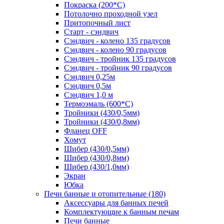
Покраска (200*С)
Потолочно проходной узел
Притопочный лист
Старт - сэндвич
Сэндвич - колено 135 градусов
Сэндвич - колено 90 градусов
Сэндвич - тройник 135 градусов
Сэндвич - тройник 90 градусов
Сэндвич 0,25м
Сэндвич 0,5м
Сэндвич 1,0 м
Термоэмаль (600*С)
Тройники (430/0,5мм)
Тройники (430/0,8мм)
Фланец OFF
Хомут
Шибер (430/0,5мм)
Шибер (430/0,8мм)
Шибер (430/1,0мм)
Экран
Юбка
Печи банные и отопительные
(180)
Аксессуары для банных печей
Комплектующие к банным печам
Печи банные