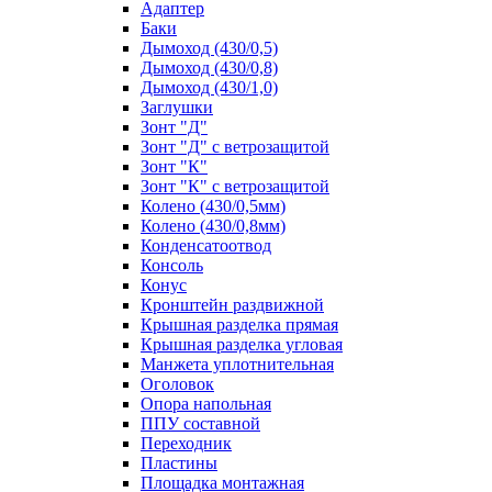
Адаптер
Баки
Дымоход (430/0,5)
Дымоход (430/0,8)
Дымоход (430/1,0)
Заглушки
Зонт "Д"
Зонт "Д" с ветрозащитой
Зонт "К"
Зонт "К" с ветрозащитой
Колено (430/0,5мм)
Колено (430/0,8мм)
Конденсатоотвод
Консоль
Конус
Кронштейн раздвижной
Крышная разделка прямая
Крышная разделка угловая
Манжета уплотнительная
Оголовок
Опора напольная
ППУ составной
Переходник
Пластины
Площадка монтажная