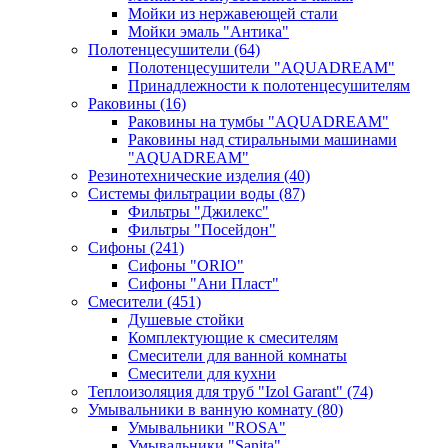
Мойки из нержавеющей стали
Мойки эмаль "Антика"
Полотенцесушители
(64)
Полотенцесушители "AQUADREAM"
Принадлежности к полотенцесушителям
Раковины
(16)
Раковины на тумбы "AQUADREAM"
Раковины над стиральными машинами
"AQUADREAM"
Резинотехнические изделия
(40)
Системы фильтрации воды
(87)
Фильтры "Джилекс"
Фильтры "Посейдон"
Сифоны
(241)
Сифоны "ORIO"
Сифоны "Ани Пласт"
Смесители
(451)
Душевые стойки
Комплектующие к смесителям
Смесители для ванной комнаты
Смесители для кухни
Теплоизоляция для труб "Izol Garant"
(74)
Умывальники в ванную комнату
(80)
Умывальники "ROSA"
Умывальники "Sanita"