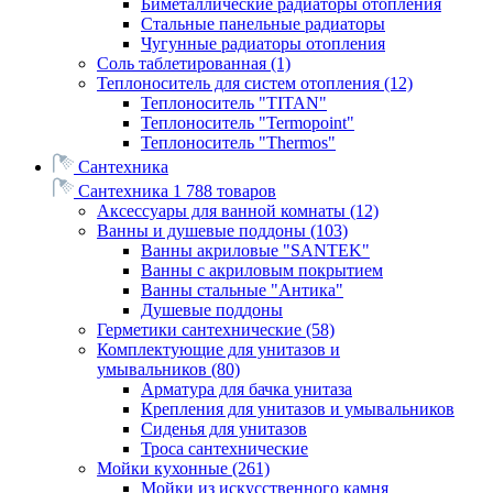
Биметаллические радиаторы отопления
Стальные панельные радиаторы
Чугунные радиаторы отопления
Соль таблетированная
(1)
Теплоноситель для систем отопления
(12)
Теплоноситель "TITAN"
Теплоноситель "Termopoint"
Теплоноситель "Thermos"
Сантехника
Сантехника
1 788 товаров
Аксессуары для ванной комнаты
(12)
Ванны и душевые поддоны
(103)
Ванны акриловые "SANTEK"
Ванны с акриловым покрытием
Ванны стальные "Антика"
Душевые поддоны
Герметики сантехнические
(58)
Комплектующие для унитазов и
умывальников
(80)
Арматура для бачка унитаза
Крепления для унитазов и умывальников
Сиденья для унитазов
Троса сантехнические
Мойки кухонные
(261)
Мойки из искусственного камня