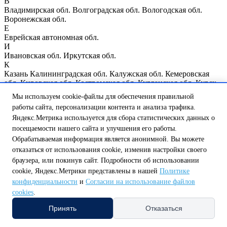
В
Владимирская обл.
Волгоградская обл.
Вологодская обл.
Воронежская обл.
Е
Еврейская автономная обл.
И
Ивановская обл.
Иркутская обл.
К
Казань
Калининградская обл.
Калужская обл.
Кемеровская
обл.
Кировская обл.
Костромская обл.
Курганская обл.
Курск
Курская обл.
Мы используем cookie-файлы для обеспечения правильной
Л
работы сайта, персонализации контента и анализа трафика.
Ленинградская обл.
Липецкая обл.
Яндекс.Метрика используется для сбора статистических данных о
М
Магаданская обл.
Москва
Москва и Московская обл.
посещаемости нашего сайта и улучшения его работы.
Мурманская обл.
Обрабатываемая информация является анонимной. Вы можете
Н
отказаться от использования cookie, изменив настройки своего
Нижегородская обл.
Нижний Новгород
Новгородская обл.
браузера, или покинув сайт. Подробности об использовании
Новосибирская обл.
cookie, Яндекс.Метрики представлены в нашей
Политике
О
конфиденциальности
и
Согласии на использование файлов
Омская обл.
Оренбургская обл.
Орловская обл.
П
cookies
.
Пензенская обл.
Псковская обл.
Принять
Отказаться
Р
Республика Мордовия
Республика Мэрий Эл
Республика