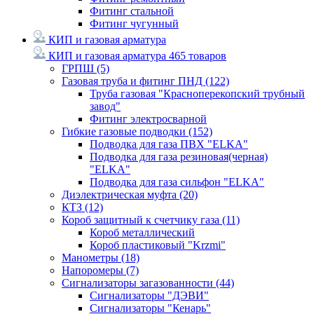
Фитинг стальной
Фитинг чугунный
КИП и газовая арматура
КИП и газовая арматура
465 товаров
ГРПШ
(5)
Газовая труба и фитинг ПНД
(122)
Труба газовая "Красноперекопский трубный
завод"
Фитинг электросварной
Гибкие газовые подводки
(152)
Подводка для газа ПВХ "ELKA"
Подводка для газа резиновая(черная)
"ELKA"
Подводка для газа сильфон "ELKA"
Диэлектрическая муфта
(20)
КТЗ
(12)
Короб защитный к счетчику газа
(11)
Короб металлический
Короб пластиковый "Krzmi"
Манометры
(18)
Напоромеры
(7)
Сигнализаторы загазованности
(44)
Сигнализаторы "ДЭВИ"
Сигнализаторы "Кенарь"