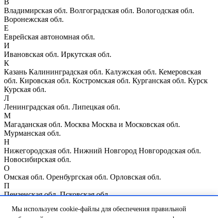
В
Владимирская обл.
Волгоградская обл.
Вологодская обл.
Воронежская обл.
Е
Еврейская автономная обл.
И
Ивановская обл.
Иркутская обл.
К
Казань
Калининградская обл.
Калужская обл.
Кемеровская
обл.
Кировская обл.
Костромская обл.
Курганская обл.
Курск
Курская обл.
Л
Ленинградская обл.
Липецкая обл.
М
Магаданская обл.
Москва
Москва и Московская обл.
Мурманская обл.
Н
Нижегородская обл.
Нижний Новгород
Новгородская обл.
Новосибирская обл.
О
Омская обл.
Оренбургская обл.
Орловская обл.
П
Пензенская обл.
Псковская обл.
Р
Мы используем cookie-файлы для обеспечения правильной
Республика Мордовия
Республика Мэрий Эл
Республика