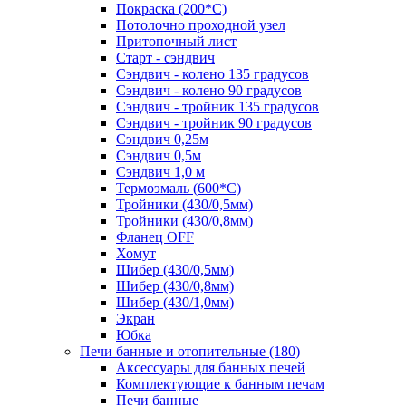
Покраска (200*С)
Потолочно проходной узел
Притопочный лист
Старт - сэндвич
Сэндвич - колено 135 градусов
Сэндвич - колено 90 градусов
Сэндвич - тройник 135 градусов
Сэндвич - тройник 90 градусов
Сэндвич 0,25м
Сэндвич 0,5м
Сэндвич 1,0 м
Термоэмаль (600*С)
Тройники (430/0,5мм)
Тройники (430/0,8мм)
Фланец OFF
Хомут
Шибер (430/0,5мм)
Шибер (430/0,8мм)
Шибер (430/1,0мм)
Экран
Юбка
Печи банные и отопительные
(180)
Аксессуары для банных печей
Комплектующие к банным печам
Печи банные