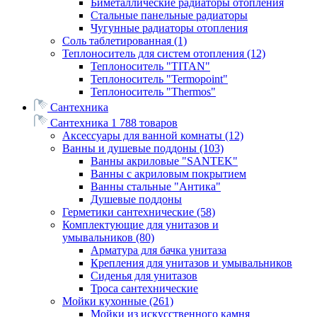
Биметаллические радиаторы отопления
Стальные панельные радиаторы
Чугунные радиаторы отопления
Соль таблетированная
(1)
Теплоноситель для систем отопления
(12)
Теплоноситель "TITAN"
Теплоноситель "Termopoint"
Теплоноситель "Thermos"
Сантехника
Сантехника
1 788 товаров
Аксессуары для ванной комнаты
(12)
Ванны и душевые поддоны
(103)
Ванны акриловые "SANTEK"
Ванны с акриловым покрытием
Ванны стальные "Антика"
Душевые поддоны
Герметики сантехнические
(58)
Комплектующие для унитазов и
умывальников
(80)
Арматура для бачка унитаза
Крепления для унитазов и умывальников
Сиденья для унитазов
Троса сантехнические
Мойки кухонные
(261)
Мойки из искусственного камня