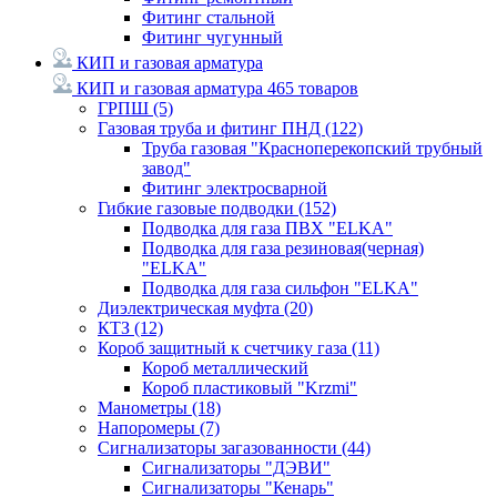
Фитинг стальной
Фитинг чугунный
КИП и газовая арматура
КИП и газовая арматура
465 товаров
ГРПШ
(5)
Газовая труба и фитинг ПНД
(122)
Труба газовая "Красноперекопский трубный
завод"
Фитинг электросварной
Гибкие газовые подводки
(152)
Подводка для газа ПВХ "ELKA"
Подводка для газа резиновая(черная)
"ELKA"
Подводка для газа сильфон "ELKA"
Диэлектрическая муфта
(20)
КТЗ
(12)
Короб защитный к счетчику газа
(11)
Короб металлический
Короб пластиковый "Krzmi"
Манометры
(18)
Напоромеры
(7)
Сигнализаторы загазованности
(44)
Сигнализаторы "ДЭВИ"
Сигнализаторы "Кенарь"