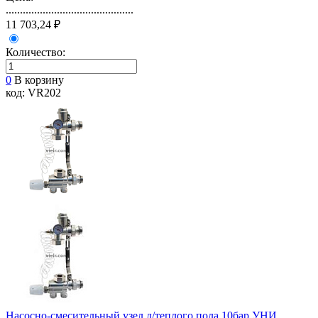
.............................................
11 703,24 ₽
Количество:
0
В корзину
код: VR202
Насосно-смесительный узел д/теплого пола 10бар УНИ ...