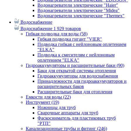
Водонагреватели электрические "Haier"
Водонагреватели электрические "Midea"
Водонагреватели электрические "Thermex"
Водоснабжение
Водоснабжение
1 929 товаров
Гибкая подводка для воды
(58)
Гибкая подводка гигант "VIER"
Подводка гибкая с нейлоновым оплетением
"ELKA"
Подводка к смесителям с нейлоновым
оплетением "ELKA"
Гидроаккумуляторы и расширительные баки
(90)
Баки для открытой системы отопления
Гидроаккумуляторы для водоснабжения
Принадлежности для гидроаккумуляторов и
расширительных баков
Расширительные баки для отопления
Емкости для воды
(22)
Инструмент
(19)
Ножницы для труб
Сварочные аппараты для труб
Фаскосниматель для пластиковых труб
"РТП"
Канализационные трубы и фитинг
(246)