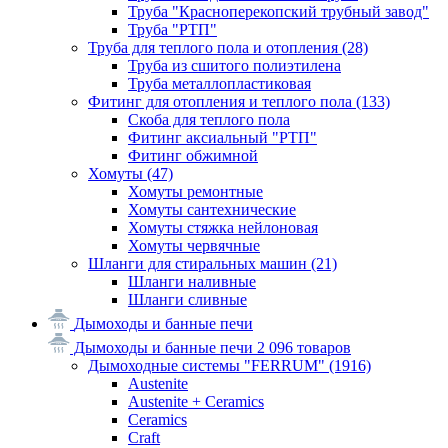
Труба "Красноперекопский трубный завод"
Труба "РТП"
Труба для теплого пола и отопления
(28)
Труба из сшитого полиэтилена
Труба металлопластиковая
Фитинг для отопления и теплого пола
(133)
Скоба для теплого пола
Фитинг аксиальный "РТП"
Фитинг обжимной
Хомуты
(47)
Хомуты ремонтные
Хомуты сантехнические
Хомуты стяжка нейлоновая
Хомуты червячные
Шланги для стиральных машин
(21)
Шланги наливные
Шланги сливные
Дымоходы и банные печи
Дымоходы и банные печи
2 096 товаров
Дымоходные системы "FERRUM"
(1916)
Austenite
Austenite + Ceramics
Ceramics
Craft