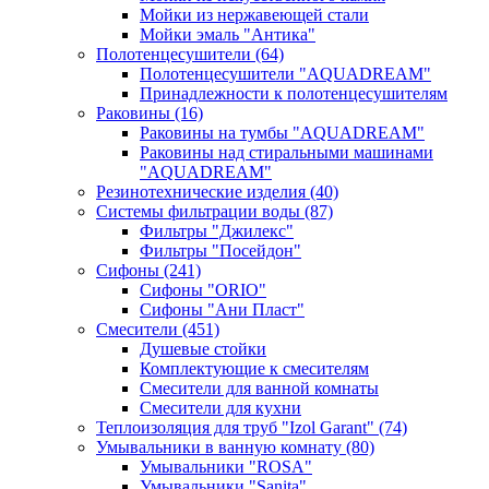
Мойки из нержавеющей стали
Мойки эмаль "Антика"
Полотенцесушители
(64)
Полотенцесушители "AQUADREAM"
Принадлежности к полотенцесушителям
Раковины
(16)
Раковины на тумбы "AQUADREAM"
Раковины над стиральными машинами
"AQUADREAM"
Резинотехнические изделия
(40)
Системы фильтрации воды
(87)
Фильтры "Джилекс"
Фильтры "Посейдон"
Сифоны
(241)
Сифоны "ORIO"
Сифоны "Ани Пласт"
Смесители
(451)
Душевые стойки
Комплектующие к смесителям
Смесители для ванной комнаты
Смесители для кухни
Теплоизоляция для труб "Izol Garant"
(74)
Умывальники в ванную комнату
(80)
Умывальники "ROSA"
Умывальники "Sanita"