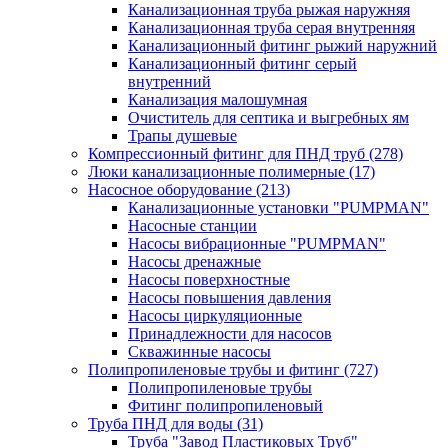
Канализационная труба рыжая наружняя
Канализационная труба серая внутренняя
Канализационный фитинг рыжий наружний
Канализационный фитинг серый
внутренний
Канализация малошумная
Очиститель для септика и выгребных ям
Трапы душевые
Компрессионный фитинг для ПНД труб
(278)
Люки канализационные полимерные
(17)
Насосное оборудование
(213)
Канализационные установки "PUMPMAN"
Насосные станции
Насосы вибрационные "PUMPMAN"
Насосы дренажные
Насосы поверхностные
Насосы повышения давления
Насосы циркуляционные
Принадлежности для насосов
Скважинные насосы
Полипропиленовые трубы и фитинг
(727)
Полипропиленовые трубы
Фитинг полипропиленовый
Труба ПНД для воды
(31)
Труба "Завод Пластиковых Труб"