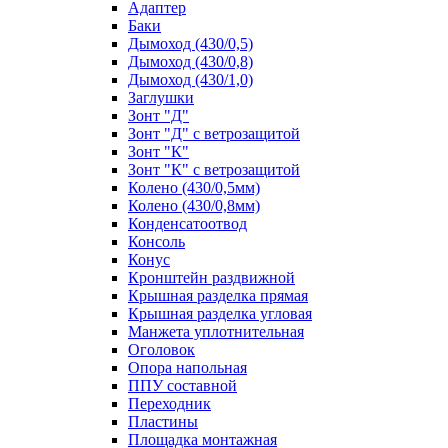
Адаптер
Баки
Дымоход (430/0,5)
Дымоход (430/0,8)
Дымоход (430/1,0)
Заглушки
Зонт "Д"
Зонт "Д" с ветрозащитой
Зонт "К"
Зонт "К" с ветрозащитой
Колено (430/0,5мм)
Колено (430/0,8мм)
Конденсатоотвод
Консоль
Конус
Кронштейн раздвижной
Крышная разделка прямая
Крышная разделка угловая
Манжета уплотнительная
Оголовок
Опора напольная
ППУ составной
Переходник
Пластины
Площадка монтажная