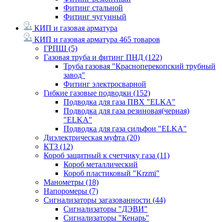
Фитинг стальной
Фитинг чугунный
КИП и газовая арматура
КИП и газовая арматура
465 товаров
ГРПШ
(5)
Газовая труба и фитинг ПНД
(122)
Труба газовая "Красноперекопский трубный
завод"
Фитинг электросварной
Гибкие газовые подводки
(152)
Подводка для газа ПВХ "ELKA"
Подводка для газа резиновая(черная)
"ELKA"
Подводка для газа сильфон "ELKA"
Диэлектрическая муфта
(20)
КТЗ
(12)
Короб защитный к счетчику газа
(11)
Короб металлический
Короб пластиковый "Krzmi"
Манометры
(18)
Напоромеры
(7)
Сигнализаторы загазованности
(44)
Сигнализаторы "ДЭВИ"
Сигнализаторы "Кенарь"