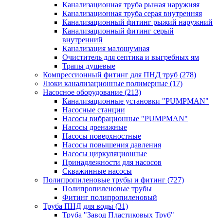
Канализационная труба рыжая наружняя
Канализационная труба серая внутренняя
Канализационный фитинг рыжий наружний
Канализационный фитинг серый
внутренний
Канализация малошумная
Очиститель для септика и выгребных ям
Трапы душевые
Компрессионный фитинг для ПНД труб
(278)
Люки канализационные полимерные
(17)
Насосное оборудование
(213)
Канализационные установки "PUMPMAN"
Насосные станции
Насосы вибрационные "PUMPMAN"
Насосы дренажные
Насосы поверхностные
Насосы повышения давления
Насосы циркуляционные
Принадлежности для насосов
Скважинные насосы
Полипропиленовые трубы и фитинг
(727)
Полипропиленовые трубы
Фитинг полипропиленовый
Труба ПНД для воды
(31)
Труба "Завод Пластиковых Труб"