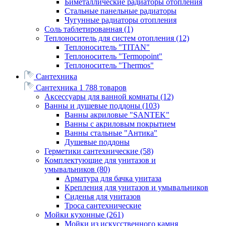
Биметаллические радиаторы отопления
Стальные панельные радиаторы
Чугунные радиаторы отопления
Соль таблетированная
(1)
Теплоноситель для систем отопления
(12)
Теплоноситель "TITAN"
Теплоноситель "Termopoint"
Теплоноситель "Thermos"
Сантехника
Сантехника
1 788 товаров
Аксессуары для ванной комнаты
(12)
Ванны и душевые поддоны
(103)
Ванны акриловые "SANTEK"
Ванны с акриловым покрытием
Ванны стальные "Антика"
Душевые поддоны
Герметики сантехнические
(58)
Комплектующие для унитазов и
умывальников
(80)
Арматура для бачка унитаза
Крепления для унитазов и умывальников
Сиденья для унитазов
Троса сантехнические
Мойки кухонные
(261)
Мойки из искусственного камня