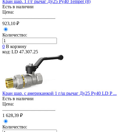
Кран шар. 1 г/г рычаг Ду25 Ру40 Temper (8)
Есть в наличии
Цена:
.............................................
923,10 ₽
Количество:
0
В корзину
код: LD 47.307.25
Кран шар. с американкой 1 г/ш рычаг Ду25 Ру40 LD P ...
Есть в наличии
Цена:
.............................................
1 628,39 ₽
Количество: