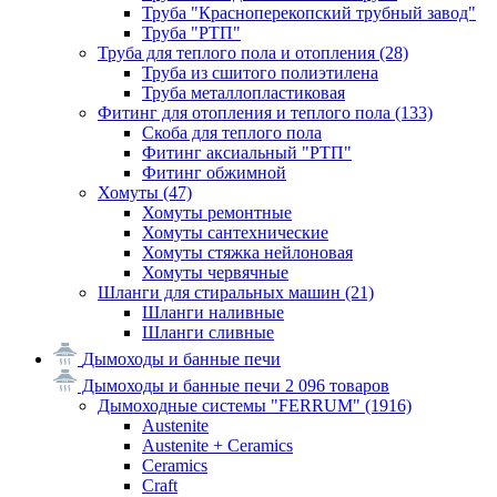
Труба "Красноперекопский трубный завод"
Труба "РТП"
Труба для теплого пола и отопления
(28)
Труба из сшитого полиэтилена
Труба металлопластиковая
Фитинг для отопления и теплого пола
(133)
Скоба для теплого пола
Фитинг аксиальный "РТП"
Фитинг обжимной
Хомуты
(47)
Хомуты ремонтные
Хомуты сантехнические
Хомуты стяжка нейлоновая
Хомуты червячные
Шланги для стиральных машин
(21)
Шланги наливные
Шланги сливные
Дымоходы и банные печи
Дымоходы и банные печи
2 096 товаров
Дымоходные системы "FERRUM"
(1916)
Austenite
Austenite + Ceramics
Ceramics
Craft