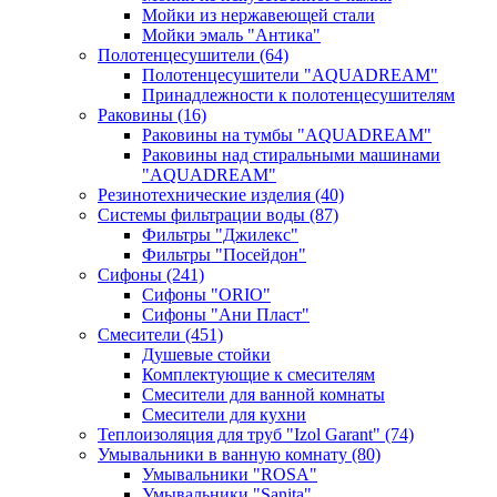
Мойки из нержавеющей стали
Мойки эмаль "Антика"
Полотенцесушители
(64)
Полотенцесушители "AQUADREAM"
Принадлежности к полотенцесушителям
Раковины
(16)
Раковины на тумбы "AQUADREAM"
Раковины над стиральными машинами
"AQUADREAM"
Резинотехнические изделия
(40)
Системы фильтрации воды
(87)
Фильтры "Джилекс"
Фильтры "Посейдон"
Сифоны
(241)
Сифоны "ORIO"
Сифоны "Ани Пласт"
Смесители
(451)
Душевые стойки
Комплектующие к смесителям
Смесители для ванной комнаты
Смесители для кухни
Теплоизоляция для труб "Izol Garant"
(74)
Умывальники в ванную комнату
(80)
Умывальники "ROSA"
Умывальники "Sanita"