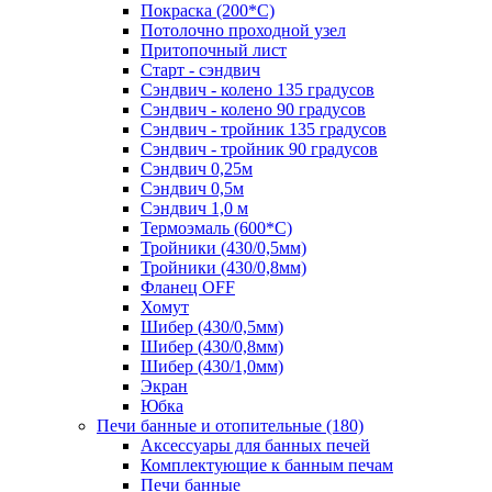
Покраска (200*С)
Потолочно проходной узел
Притопочный лист
Старт - сэндвич
Сэндвич - колено 135 градусов
Сэндвич - колено 90 градусов
Сэндвич - тройник 135 градусов
Сэндвич - тройник 90 градусов
Сэндвич 0,25м
Сэндвич 0,5м
Сэндвич 1,0 м
Термоэмаль (600*С)
Тройники (430/0,5мм)
Тройники (430/0,8мм)
Фланец OFF
Хомут
Шибер (430/0,5мм)
Шибер (430/0,8мм)
Шибер (430/1,0мм)
Экран
Юбка
Печи банные и отопительные
(180)
Аксессуары для банных печей
Комплектующие к банным печам
Печи банные