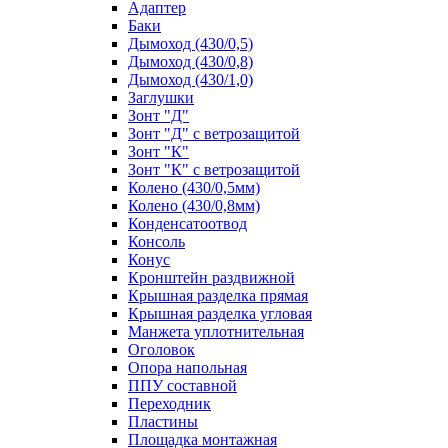
Адаптер
Баки
Дымоход (430/0,5)
Дымоход (430/0,8)
Дымоход (430/1,0)
Заглушки
Зонт "Д"
Зонт "Д" с ветрозащитой
Зонт "К"
Зонт "К" с ветрозащитой
Колено (430/0,5мм)
Колено (430/0,8мм)
Конденсатоотвод
Консоль
Конус
Кронштейн раздвижной
Крышная разделка прямая
Крышная разделка угловая
Манжета уплотнительная
Оголовок
Опора напольная
ППУ составной
Переходник
Пластины
Площадка монтажная