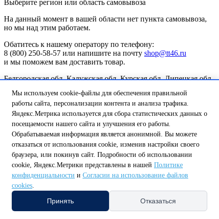
Выберите регион или область самовывоза
На данный момент в вашей области нет пункта самовывоза,
но мы над этим работаем.
Обатитесь к нашему оператору по телефону:
8 (800) 250-58-57 или напишите на почту
shop@tt46.ru
и мы поможем вам доставить товар.
Белгородская обл.
Калужская обл.
Курская обл.
Липецкая обл.
Нижегородская обл.
Орловская обл.
Смоленская обл.
Тульская
Мы используем cookie-файлы для обеспечения правильной
обл.
работы сайта, персонализации контента и анализа трафика.
А
Амурская обл.
Архангельская обл.
Астраханская обл.
Яндекс.Метрика используется для сбора статистических данных о
Б
посещаемости нашего сайта и улучшения его работы.
Белгородская обл.
Брянская обл.
Обрабатываемая информация является анонимной. Вы можете
В
отказаться от использования cookie, изменив настройки своего
Владимирская обл.
Волгоградская обл.
Вологодская обл.
браузера, или покинув сайт. Подробности об использовании
Воронежская обл.
cookie, Яндекс.Метрики представлены в нашей
Политике
Е
Еврейская автономная обл.
конфиденциальности
и
Согласии на использование файлов
И
cookies
.
Ивановская обл.
Иркутская обл.
Принять
Отказаться
К
Казань
Калининградская обл.
Калужская обл.
Кемеровская