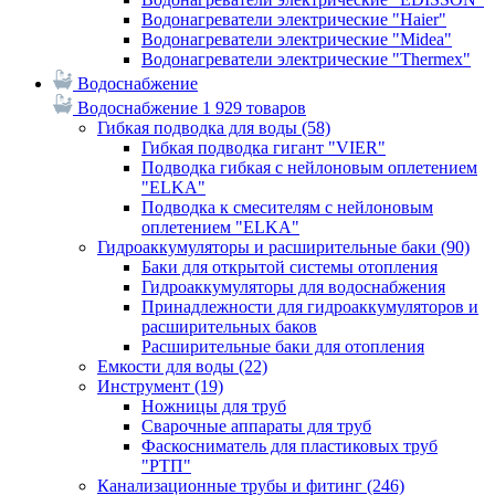
Водонагреватели электрические "Haier"
Водонагреватели электрические "Midea"
Водонагреватели электрические "Thermex"
Водоснабжение
Водоснабжение
1 929 товаров
Гибкая подводка для воды
(58)
Гибкая подводка гигант "VIER"
Подводка гибкая с нейлоновым оплетением
"ELKA"
Подводка к смесителям с нейлоновым
оплетением "ELKA"
Гидроаккумуляторы и расширительные баки
(90)
Баки для открытой системы отопления
Гидроаккумуляторы для водоснабжения
Принадлежности для гидроаккумуляторов и
расширительных баков
Расширительные баки для отопления
Емкости для воды
(22)
Инструмент
(19)
Ножницы для труб
Сварочные аппараты для труб
Фаскосниматель для пластиковых труб
"РТП"
Канализационные трубы и фитинг
(246)