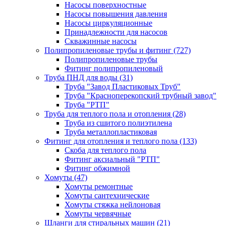
Насосы поверхностные
Насосы повышения давления
Насосы циркуляционные
Принадлежности для насосов
Скважинные насосы
Полипропиленовые трубы и фитинг
(727)
Полипропиленовые трубы
Фитинг полипропиленовый
Труба ПНД для воды
(31)
Труба "Завод Пластиковых Труб"
Труба "Красноперекопский трубный завод"
Труба "РТП"
Труба для теплого пола и отопления
(28)
Труба из сшитого полиэтилена
Труба металлопластиковая
Фитинг для отопления и теплого пола
(133)
Скоба для теплого пола
Фитинг аксиальный "РТП"
Фитинг обжимной
Хомуты
(47)
Хомуты ремонтные
Хомуты сантехнические
Хомуты стяжка нейлоновая
Хомуты червячные
Шланги для стиральных машин
(21)