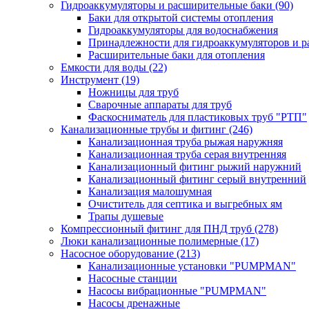
Гидроаккумуляторы и расширительные баки
(90)
Баки для открытой системы отопления
Гидроаккумуляторы для водоснабжения
Принадлежности для гидроаккумуляторов и р
Расширительные баки для отопления
Емкости для воды
(22)
Инструмент
(19)
Ножницы для труб
Сварочные аппараты для труб
Фаскосниматель для пластиковых труб "РТП"
Канализационные трубы и фитинг
(246)
Канализационная труба рыжая наружняя
Канализационная труба серая внутренняя
Канализационный фитинг рыжий наружний
Канализационный фитинг серый внутренний
Канализация малошумная
Очиститель для септика и выгребных ям
Трапы душевые
Компрессионный фитинг для ПНД труб
(278)
Люки канализационные полимерные
(17)
Насосное оборудование
(213)
Канализационные установки "PUMPMAN"
Насосные станции
Насосы вибрационные "PUMPMAN"
Насосы дренажные