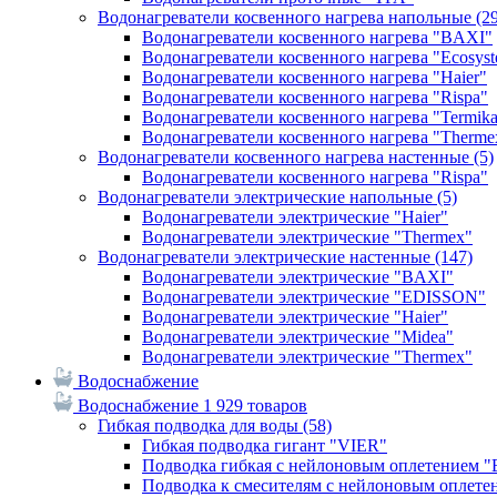
Водонагреватели косвенного нагрева напольные
(2
Водонагреватели косвенного нагрева "BAXI"
Водонагреватели косвенного нагрева "Ecosys
Водонагреватели косвенного нагрева "Haier"
Водонагреватели косвенного нагрева "Rispa"
Водонагреватели косвенного нагрева "Termik
Водонагреватели косвенного нагрева "Therme
Водонагреватели косвенного нагрева настенные
(5)
Водонагреватели косвенного нагрева "Rispa"
Водонагреватели электрические напольные
(5)
Водонагреватели электрические "Haier"
Водонагреватели электрические "Thermex"
Водонагреватели электрические настенные
(147)
Водонагреватели электрические "BAXI"
Водонагреватели электрические "EDISSON"
Водонагреватели электрические "Haier"
Водонагреватели электрические "Midea"
Водонагреватели электрические "Thermex"
Водоснабжение
Водоснабжение
1 929 товаров
Гибкая подводка для воды
(58)
Гибкая подводка гигант "VIER"
Подводка гибкая с нейлоновым оплетением 
Подводка к смесителям с нейлоновым оплет