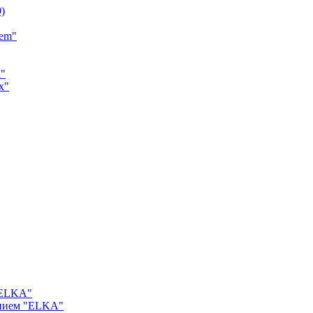
9)
tem"
a"
x"
"ELKA"
ением "ELKA"