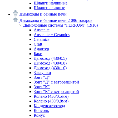
Шланги наливные
Шланги сливные
Дымоходы и банные печи
Дымоходы и банные печи
2 096 товаров
Дымоходные системы "FERRUM"
(1916)
Austenite
Austenite + Ceramics
Ceramics
Craft
Адаптер
Баки
Дымоход (430/0,5)
Дымоход (430/0,8)
Дымоход (430/1,0)
Заглушки
Зонт "Д"
Зонт "Д" с ветрозащитой
Зонт "К"
Зонт "К" с ветрозащитой
Колено (430/0,5мм)
Колено (430/0,8мм)
Конденсатоотвод
Консоль
Конус