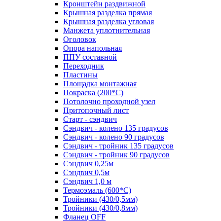
Кронштейн раздвижной
Крышная разделка прямая
Крышная разделка угловая
Манжета уплотнительная
Оголовок
Опора напольная
ППУ составной
Переходник
Пластины
Площадка монтажная
Покраска (200*С)
Потолочно проходной узел
Притопочный лист
Старт - сэндвич
Сэндвич - колено 135 градусов
Сэндвич - колено 90 градусов
Сэндвич - тройник 135 градусов
Сэндвич - тройник 90 градусов
Сэндвич 0,25м
Сэндвич 0,5м
Сэндвич 1,0 м
Термоэмаль (600*С)
Тройники (430/0,5мм)
Тройники (430/0,8мм)
Фланец OFF