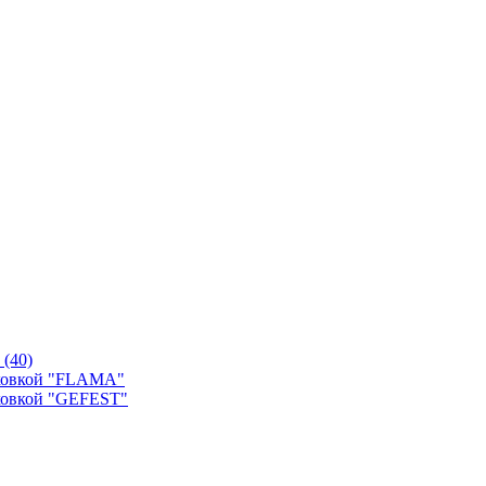
й
(40)
уховкой "FLAMA"
ховкой "GEFEST"