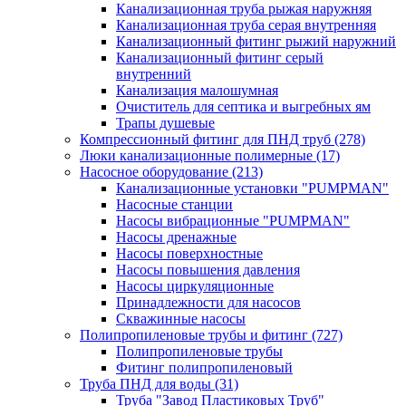
Канализационная труба рыжая наружняя
Канализационная труба серая внутренняя
Канализационный фитинг рыжий наружний
Канализационный фитинг серый
внутренний
Канализация малошумная
Очиститель для септика и выгребных ям
Трапы душевые
Компрессионный фитинг для ПНД труб
(278)
Люки канализационные полимерные
(17)
Насосное оборудование
(213)
Канализационные установки "PUMPMAN"
Насосные станции
Насосы вибрационные "PUMPMAN"
Насосы дренажные
Насосы поверхностные
Насосы повышения давления
Насосы циркуляционные
Принадлежности для насосов
Скважинные насосы
Полипропиленовые трубы и фитинг
(727)
Полипропиленовые трубы
Фитинг полипропиленовый
Труба ПНД для воды
(31)
Труба "Завод Пластиковых Труб"