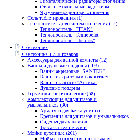
Биметаллические радиаторы отопления
Стальные панельные радиаторы
Чугунные радиаторы отопления
Соль таблетированная
(1)
Теплоноситель для систем отопления
(12)
Теплоноситель "TITAN"
Теплоноситель "Termopoint"
Теплоноситель "Thermos"
Сантехника
Сантехника
1 788 товаров
Аксессуары для ванной комнаты
(12)
Ванны и душевые поддоны
(103)
Ванны акриловые "SANTEK"
Ванны с акриловым покрытием
Ванны стальные "Антика"
Душевые поддоны
Герметики сантехнические
(58)
Комплектующие для унитазов и
умывальников
(80)
Арматура для бачка унитаза
Крепления для унитазов и умывальников
Сиденья для унитазов
Троса сантехнические
Мойки кухонные
(261)
Мойки из искусственного камня