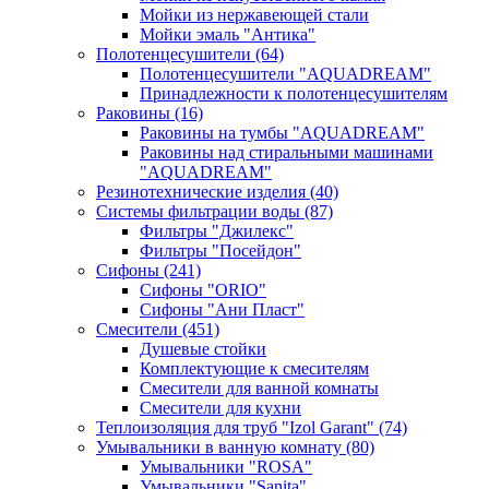
Мойки из нержавеющей стали
Мойки эмаль "Антика"
Полотенцесушители
(64)
Полотенцесушители "AQUADREAM"
Принадлежности к полотенцесушителям
Раковины
(16)
Раковины на тумбы "AQUADREAM"
Раковины над стиральными машинами
"AQUADREAM"
Резинотехнические изделия
(40)
Системы фильтрации воды
(87)
Фильтры "Джилекс"
Фильтры "Посейдон"
Сифоны
(241)
Сифоны "ORIO"
Сифоны "Ани Пласт"
Смесители
(451)
Душевые стойки
Комплектующие к смесителям
Смесители для ванной комнаты
Смесители для кухни
Теплоизоляция для труб "Izol Garant"
(74)
Умывальники в ванную комнату
(80)
Умывальники "ROSA"
Умывальники "Sanita"