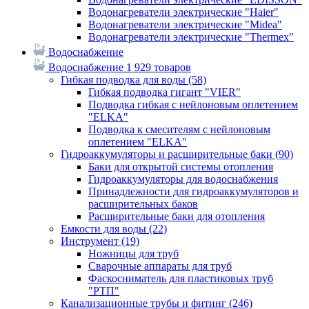
Водонагреватели электрические "Haier"
Водонагреватели электрические "Midea"
Водонагреватели электрические "Thermex"
Водоснабжение
Водоснабжение
1 929 товаров
Гибкая подводка для воды
(58)
Гибкая подводка гигант "VIER"
Подводка гибкая с нейлоновым оплетением
"ELKA"
Подводка к смесителям с нейлоновым
оплетением "ELKA"
Гидроаккумуляторы и расширительные баки
(90)
Баки для открытой системы отопления
Гидроаккумуляторы для водоснабжения
Принадлежности для гидроаккумуляторов и
расширительных баков
Расширительные баки для отопления
Емкости для воды
(22)
Инструмент
(19)
Ножницы для труб
Сварочные аппараты для труб
Фаскосниматель для пластиковых труб
"РТП"
Канализационные трубы и фитинг
(246)