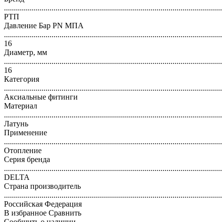
..............................................................................................................
РТП
Давление Бар PN МПА
..............................................................................................................
16
Диаметр, мм
..............................................................................................................
16
Категория
..............................................................................................................
Аксиальные фитинги
Материал
..............................................................................................................
Латунь
Применение
..............................................................................................................
Отопление
Серия бренда
..............................................................................................................
DELTA
Страна производитель
..............................................................................................................
Российская Федерация
В избранное
Сравнить
Сообщить о наличии