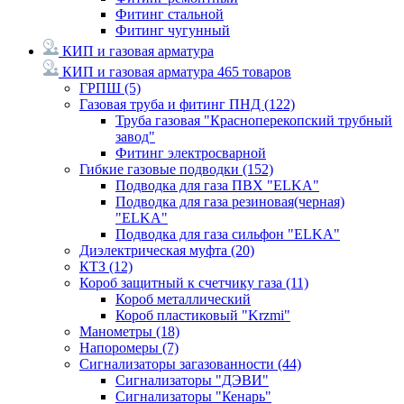
Фитинг стальной
Фитинг чугунный
КИП и газовая арматура
КИП и газовая арматура
465 товаров
ГРПШ
(5)
Газовая труба и фитинг ПНД
(122)
Труба газовая "Красноперекопский трубный
завод"
Фитинг электросварной
Гибкие газовые подводки
(152)
Подводка для газа ПВХ "ELKA"
Подводка для газа резиновая(черная)
"ELKA"
Подводка для газа сильфон "ELKA"
Диэлектрическая муфта
(20)
КТЗ
(12)
Короб защитный к счетчику газа
(11)
Короб металлический
Короб пластиковый "Krzmi"
Манометры
(18)
Напоромеры
(7)
Сигнализаторы загазованности
(44)
Сигнализаторы "ДЭВИ"
Сигнализаторы "Кенарь"