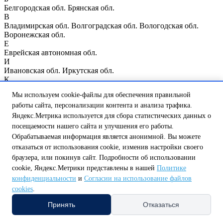
Белгородская обл.
Брянская обл.
В
Владимирская обл.
Волгоградская обл.
Вологодская обл.
Воронежская обл.
Е
Еврейская автономная обл.
И
Ивановская обл.
Иркутская обл.
К
Казань
Калининградская обл.
Калужская обл.
Кемеровская
Мы используем cookie-файлы для обеспечения правильной
обл.
Кировская обл.
Костромская обл.
Курганская обл.
Курск
работы сайта, персонализации контента и анализа трафика.
Курская обл.
Л
Яндекс.Метрика используется для сбора статистических данных о
Ленинградская обл.
Липецкая обл.
посещаемости нашего сайта и улучшения его работы.
М
Обрабатываемая информация является анонимной. Вы можете
Магаданская обл.
Москва
Москва и Московская обл.
отказаться от использования cookie, изменив настройки своего
Мурманская обл.
браузера, или покинув сайт. Подробности об использовании
Н
cookie, Яндекс.Метрики представлены в нашей
Политике
Нижегородская обл.
Нижний Новгород
Новгородская обл.
Новосибирская обл.
конфиденциальности
и
Согласии на использование файлов
О
cookies
.
Омская обл.
Оренбургская обл.
Орловская обл.
П
Принять
Отказаться
Пензенская обл.
Псковская обл.
Р