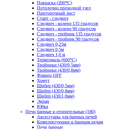
Покраска (200*С)
Потолочно проходной узел
Притопочный лист
Старт - сэндвич
Сэндвич - колено 135 градусов
Сэндвич - колено 90 градусов
Сэндвич - тройник 135 градусов
Сэндвич - тройник 90 градусов
Сэндвич 0,25м
Сэндвич 0,5м
Сэндвич 1,0 м
Термоэмаль (600*С)
Тройники (430/0,5мм)
Тройники (430/0,8мм)
Фланец OFF
Хомут
Шибер (430/0,5мм)
Шибер (430/0,8мм)
Шибер (430/1,0мм)
Экран
Юбка
Печи банные и отопительные
(180)
Аксессуары для банных печей
Комплектующие к банным печам
Печи банные