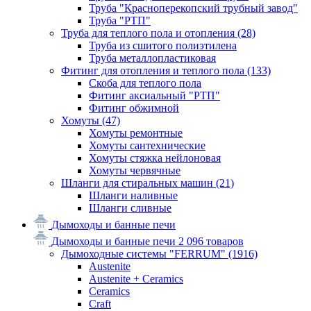
Труба "Красноперекопский трубный завод"
Труба "РТП"
Труба для теплого пола и отопления
(28)
Труба из сшитого полиэтилена
Труба металлопластиковая
Фитинг для отопления и теплого пола
(133)
Скоба для теплого пола
Фитинг аксиальный "РТП"
Фитинг обжимной
Хомуты
(47)
Хомуты ремонтные
Хомуты сантехнические
Хомуты стяжка нейлоновая
Хомуты червячные
Шланги для стиральных машин
(21)
Шланги наливные
Шланги сливные
Дымоходы и банные печи
Дымоходы и банные печи
2 096 товаров
Дымоходные системы "FERRUM"
(1916)
Austenite
Austenite + Ceramics
Ceramics
Craft