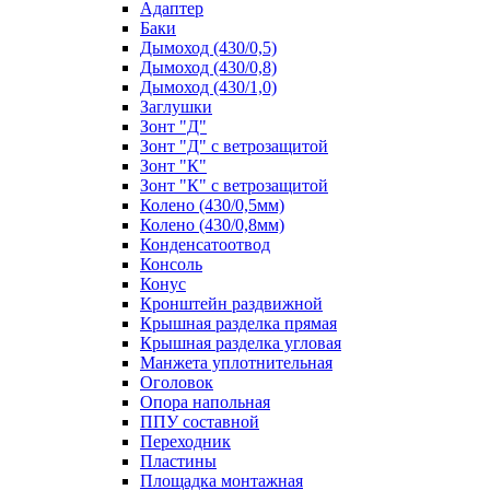
Адаптер
Баки
Дымоход (430/0,5)
Дымоход (430/0,8)
Дымоход (430/1,0)
Заглушки
Зонт "Д"
Зонт "Д" с ветрозащитой
Зонт "К"
Зонт "К" с ветрозащитой
Колено (430/0,5мм)
Колено (430/0,8мм)
Конденсатоотвод
Консоль
Конус
Кронштейн раздвижной
Крышная разделка прямая
Крышная разделка угловая
Манжета уплотнительная
Оголовок
Опора напольная
ППУ составной
Переходник
Пластины
Площадка монтажная