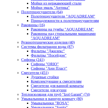
Мойки из нержавеющей стали
Мойки эмаль "Антика"
Полотенцесушители
(64)
Полотенцесушители "AQUADREAM"
Принадлежности к полотенцесушителям
Раковины
(16)
Раковины на тумбы "AQUADREAM"
Раковины над стиральными машинами
"AQUADREAM"
Резинотехнические изделия
(40)
Системы фильтрации воды
(87)
Фильтры "Джилекс"
Фильтры "Посейдон"
Сифоны
(241)
Сифоны "ORIO"
Сифоны "Ани Пласт"
Смесители
(451)
Душевые стойки
Комплектующие к смесителям
Смесители для ванной комнаты
Смесители для кухни
Теплоизоляция для труб "Izol Garant"
(74)
Умывальники в ванную комнату
(80)
Умывальники "ROSA"
Умывальники "Sanita"