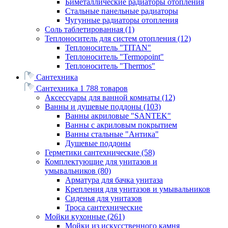
Биметаллические радиаторы отопления
Стальные панельные радиаторы
Чугунные радиаторы отопления
Соль таблетированная
(1)
Теплоноситель для систем отопления
(12)
Теплоноситель "TITAN"
Теплоноситель "Termopoint"
Теплоноситель "Thermos"
Сантехника
Сантехника
1 788 товаров
Аксессуары для ванной комнаты
(12)
Ванны и душевые поддоны
(103)
Ванны акриловые "SANTEK"
Ванны с акриловым покрытием
Ванны стальные "Антика"
Душевые поддоны
Герметики сантехнические
(58)
Комплектующие для унитазов и
умывальников
(80)
Арматура для бачка унитаза
Крепления для унитазов и умывальников
Сиденья для унитазов
Троса сантехнические
Мойки кухонные
(261)
Мойки из искусственного камня