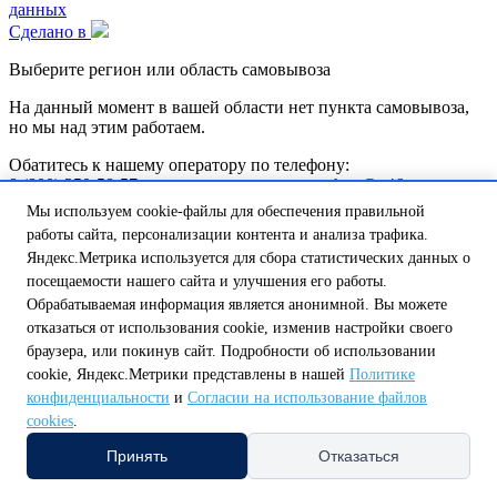
данных
Сделано в
Выберите регион или область самовывоза
На данный момент в вашей области нет пункта самовывоза,
но мы над этим работаем.
Обатитесь к нашему оператору по телефону:
8 (800) 250-58-57 или напишите на почту
shop@tt46.ru
и мы поможем вам доставить товар.
Мы используем cookie-файлы для обеспечения правильной
работы сайта, персонализации контента и анализа трафика.
Белгородская обл.
Калужская обл.
Курская обл.
Липецкая обл.
Яндекс.Метрика используется для сбора статистических данных о
Нижегородская обл.
Орловская обл.
Смоленская обл.
Тульская
обл.
посещаемости нашего сайта и улучшения его работы.
А
Обрабатываемая информация является анонимной. Вы можете
Амурская обл.
Архангельская обл.
Астраханская обл.
отказаться от использования cookie, изменив настройки своего
Б
браузера, или покинув сайт. Подробности об использовании
Белгородская обл.
Брянская обл.
cookie, Яндекс.Метрики представлены в нашей
Политике
В
конфиденциальности
и
Согласии на использование файлов
Владимирская обл.
Волгоградская обл.
Вологодская обл.
Воронежская обл.
cookies
.
Е
Принять
Отказаться
Еврейская автономная обл.
И