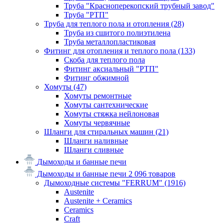
Труба "Красноперекопский трубный завод"
Труба "РТП"
Труба для теплого пола и отопления
(28)
Труба из сшитого полиэтилена
Труба металлопластиковая
Фитинг для отопления и теплого пола
(133)
Скоба для теплого пола
Фитинг аксиальный "РТП"
Фитинг обжимной
Хомуты
(47)
Хомуты ремонтные
Хомуты сантехнические
Хомуты стяжка нейлоновая
Хомуты червячные
Шланги для стиральных машин
(21)
Шланги наливные
Шланги сливные
Дымоходы и банные печи
Дымоходы и банные печи
2 096 товаров
Дымоходные системы "FERRUM"
(1916)
Austenite
Austenite + Ceramics
Ceramics
Craft