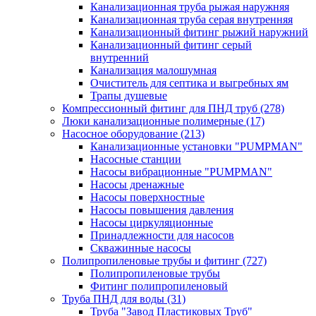
Канализационная труба рыжая наружняя
Канализационная труба серая внутренняя
Канализационный фитинг рыжий наружний
Канализационный фитинг серый
внутренний
Канализация малошумная
Очиститель для септика и выгребных ям
Трапы душевые
Компрессионный фитинг для ПНД труб
(278)
Люки канализационные полимерные
(17)
Насосное оборудование
(213)
Канализационные установки "PUMPMAN"
Насосные станции
Насосы вибрационные "PUMPMAN"
Насосы дренажные
Насосы поверхностные
Насосы повышения давления
Насосы циркуляционные
Принадлежности для насосов
Скважинные насосы
Полипропиленовые трубы и фитинг
(727)
Полипропиленовые трубы
Фитинг полипропиленовый
Труба ПНД для воды
(31)
Труба "Завод Пластиковых Труб"