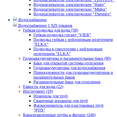
Водонагреватели электрические "Haier"
Водонагреватели электрические "Midea"
Водонагреватели электрические "Thermex"
Водоснабжение
Водоснабжение
1 929 товаров
Гибкая подводка для воды
(58)
Гибкая подводка гигант "VIER"
Подводка гибкая с нейлоновым оплетением
"ELKA"
Подводка к смесителям с нейлоновым
оплетением "ELKA"
Гидроаккумуляторы и расширительные баки
(90)
Баки для открытой системы отопления
Гидроаккумуляторы для водоснабжения
Принадлежности для гидроаккумуляторов и
расширительных баков
Расширительные баки для отопления
Емкости для воды
(22)
Инструмент
(19)
Ножницы для труб
Сварочные аппараты для труб
Фаскосниматель для пластиковых труб
"РТП"
Канализационные трубы и фитинг
(246)