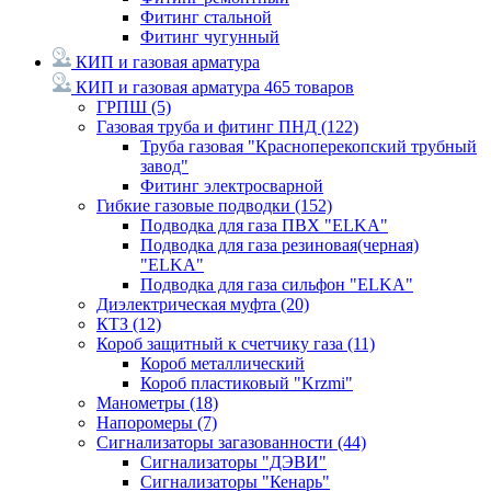
Фитинг стальной
Фитинг чугунный
КИП и газовая арматура
КИП и газовая арматура
465 товаров
ГРПШ
(5)
Газовая труба и фитинг ПНД
(122)
Труба газовая "Красноперекопский трубный
завод"
Фитинг электросварной
Гибкие газовые подводки
(152)
Подводка для газа ПВХ "ELKA"
Подводка для газа резиновая(черная)
"ELKA"
Подводка для газа сильфон "ELKA"
Диэлектрическая муфта
(20)
КТЗ
(12)
Короб защитный к счетчику газа
(11)
Короб металлический
Короб пластиковый "Krzmi"
Манометры
(18)
Напоромеры
(7)
Сигнализаторы загазованности
(44)
Сигнализаторы "ДЭВИ"
Сигнализаторы "Кенарь"