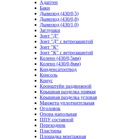
Адаптер
Баки
Дымоход (430/0,5)
Дымоход (430/0,8)
Дымоход (430/1,0)
Заглушки
Зонт "Д"
Зонт "Д" с ветрозащитой
Зонт "К"
Зонт "К" с ветрозащитой
Колено (430/0,5мм)
Колено (430/0,8мм)
Конденсатоотвод
Консоль
Конус
Кронштейн раздвижной
Крышная разделка прямая
Крышная разделка угловая
Манжета уплотнительная
Оголовок
Опора напольная
ППУ составной
Переходник
Пластины
Площадка монтажная