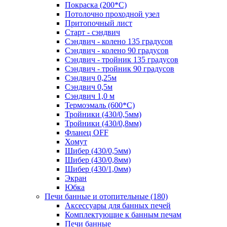
Покраска (200*С)
Потолочно проходной узел
Притопочный лист
Старт - сэндвич
Сэндвич - колено 135 градусов
Сэндвич - колено 90 градусов
Сэндвич - тройник 135 градусов
Сэндвич - тройник 90 градусов
Сэндвич 0,25м
Сэндвич 0,5м
Сэндвич 1,0 м
Термоэмаль (600*С)
Тройники (430/0,5мм)
Тройники (430/0,8мм)
Фланец OFF
Хомут
Шибер (430/0,5мм)
Шибер (430/0,8мм)
Шибер (430/1,0мм)
Экран
Юбка
Печи банные и отопительные
(180)
Аксессуары для банных печей
Комплектующие к банным печам
Печи банные