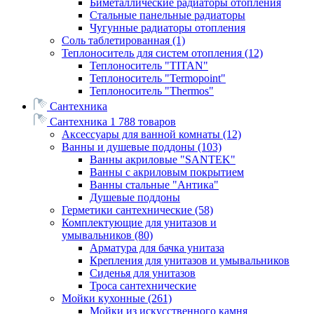
Биметаллические радиаторы отопления
Стальные панельные радиаторы
Чугунные радиаторы отопления
Соль таблетированная
(1)
Теплоноситель для систем отопления
(12)
Теплоноситель "TITAN"
Теплоноситель "Termopoint"
Теплоноситель "Thermos"
Сантехника
Сантехника
1 788 товаров
Аксессуары для ванной комнаты
(12)
Ванны и душевые поддоны
(103)
Ванны акриловые "SANTEK"
Ванны с акриловым покрытием
Ванны стальные "Антика"
Душевые поддоны
Герметики сантехнические
(58)
Комплектующие для унитазов и
умывальников
(80)
Арматура для бачка унитаза
Крепления для унитазов и умывальников
Сиденья для унитазов
Троса сантехнические
Мойки кухонные
(261)
Мойки из искусственного камня