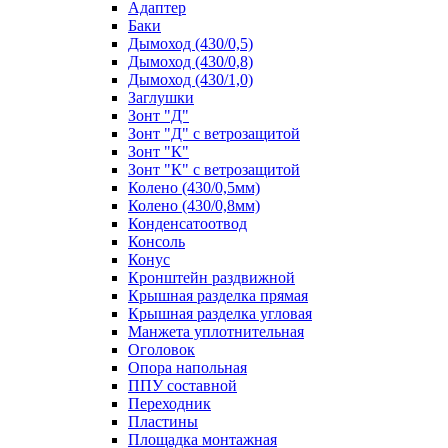
Адаптер
Баки
Дымоход (430/0,5)
Дымоход (430/0,8)
Дымоход (430/1,0)
Заглушки
Зонт "Д"
Зонт "Д" с ветрозащитой
Зонт "К"
Зонт "К" с ветрозащитой
Колено (430/0,5мм)
Колено (430/0,8мм)
Конденсатоотвод
Консоль
Конус
Кронштейн раздвижной
Крышная разделка прямая
Крышная разделка угловая
Манжета уплотнительная
Оголовок
Опора напольная
ППУ составной
Переходник
Пластины
Площадка монтажная