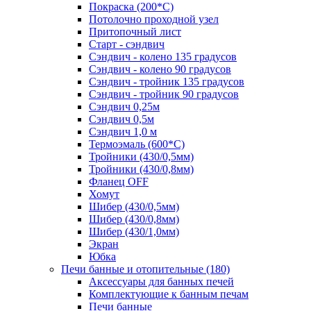
Покраска (200*С)
Потолочно проходной узел
Притопочный лист
Старт - сэндвич
Сэндвич - колено 135 градусов
Сэндвич - колено 90 градусов
Сэндвич - тройник 135 градусов
Сэндвич - тройник 90 градусов
Сэндвич 0,25м
Сэндвич 0,5м
Сэндвич 1,0 м
Термоэмаль (600*С)
Тройники (430/0,5мм)
Тройники (430/0,8мм)
Фланец OFF
Хомут
Шибер (430/0,5мм)
Шибер (430/0,8мм)
Шибер (430/1,0мм)
Экран
Юбка
Печи банные и отопительные
(180)
Аксессуары для банных печей
Комплектующие к банным печам
Печи банные