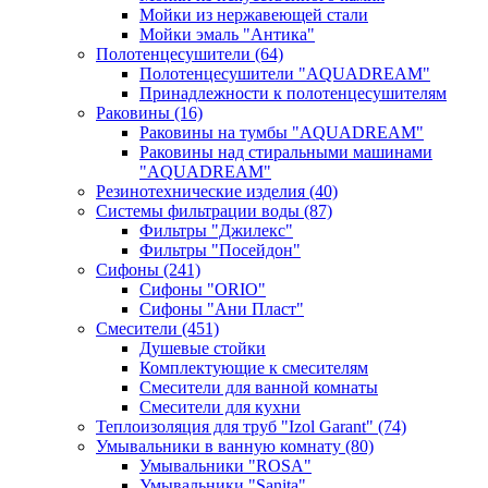
Мойки из нержавеющей стали
Мойки эмаль "Антика"
Полотенцесушители
(64)
Полотенцесушители "AQUADREAM"
Принадлежности к полотенцесушителям
Раковины
(16)
Раковины на тумбы "AQUADREAM"
Раковины над стиральными машинами
"AQUADREAM"
Резинотехнические изделия
(40)
Системы фильтрации воды
(87)
Фильтры "Джилекс"
Фильтры "Посейдон"
Сифоны
(241)
Сифоны "ORIO"
Сифоны "Ани Пласт"
Смесители
(451)
Душевые стойки
Комплектующие к смесителям
Смесители для ванной комнаты
Смесители для кухни
Теплоизоляция для труб "Izol Garant"
(74)
Умывальники в ванную комнату
(80)
Умывальники "ROSA"
Умывальники "Sanita"