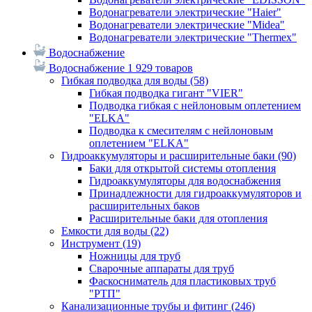
Водонагреватели электрические "Haier"
Водонагреватели электрические "Midea"
Водонагреватели электрические "Thermex"
Водоснабжение
Водоснабжение
1 929 товаров
Гибкая подводка для воды
(58)
Гибкая подводка гигант "VIER"
Подводка гибкая с нейлоновым оплетением
"ELKA"
Подводка к смесителям с нейлоновым
оплетением "ELKA"
Гидроаккумуляторы и расширительные баки
(90)
Баки для открытой системы отопления
Гидроаккумуляторы для водоснабжения
Принадлежности для гидроаккумуляторов и
расширительных баков
Расширительные баки для отопления
Емкости для воды
(22)
Инструмент
(19)
Ножницы для труб
Сварочные аппараты для труб
Фаскосниматель для пластиковых труб
"РТП"
Канализационные трубы и фитинг
(246)