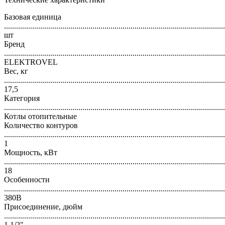
Базовая единица
..............................................................................................................
шт
Бренд
..............................................................................................................
ELEKTROVEL
Вес, кг
..............................................................................................................
17,5
Категория
..............................................................................................................
Котлы отопительные
Количество контуров
..............................................................................................................
1
Мощность, кВт
..............................................................................................................
18
Особенности
..............................................................................................................
380В
Присоединение, дюйм
..............................................................................................................
1 1/2"