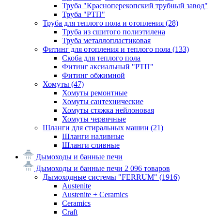
Труба "Красноперекопский трубный завод"
Труба "РТП"
Труба для теплого пола и отопления
(28)
Труба из сшитого полиэтилена
Труба металлопластиковая
Фитинг для отопления и теплого пола
(133)
Скоба для теплого пола
Фитинг аксиальный "РТП"
Фитинг обжимной
Хомуты
(47)
Хомуты ремонтные
Хомуты сантехнические
Хомуты стяжка нейлоновая
Хомуты червячные
Шланги для стиральных машин
(21)
Шланги наливные
Шланги сливные
Дымоходы и банные печи
Дымоходы и банные печи
2 096 товаров
Дымоходные системы "FERRUM"
(1916)
Austenite
Austenite + Ceramics
Ceramics
Craft