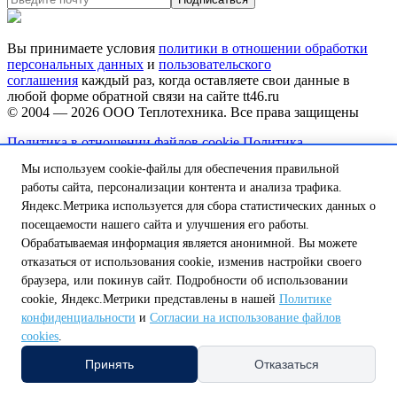
Вы принимаете условия
политики в отношении обработки
персональных данных
и
пользовательского
соглашения
каждый раз, когда оставляете свои данные в
любой форме обратной связи на сайте tt46.ru
© 2004 — 2026
ООО Теплотехника
. Все права защищены
Политика в отношении файлов cookie
Политика
конфиденциальности
Согласие на обработку персональных
Мы используем cookie-файлы для обеспечения правильной
данных
работы сайта, персонализации контента и анализа трафика.
Сделано в
Яндекс.Метрика используется для сбора статистических данных о
Выберите регион или область самовывоза
посещаемости нашего сайта и улучшения его работы.
Обрабатываемая информация является анонимной. Вы можете
На данный момент в вашей области нет пункта самовывоза,
отказаться от использования cookie, изменив настройки своего
но мы над этим работаем.
браузера, или покинув сайт. Подробности об использовании
Обатитесь к нашему оператору по телефону:
cookie, Яндекс.Метрики представлены в нашей
Политике
8 (800) 250-58-57 или напишите на почту
shop@tt46.ru
конфиденциальности
и
Согласии на использование файлов
и мы поможем вам доставить товар.
cookies
.
Белгородская обл.
Калужская обл.
Курская обл.
Липецкая обл.
Принять
Отказаться
Нижегородская обл.
Орловская обл.
Смоленская обл.
Тульская
обл.