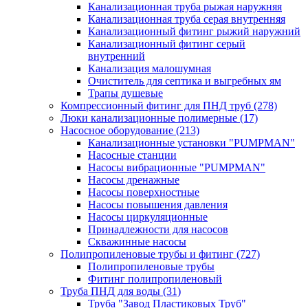
Канализационная труба рыжая наружняя
Канализационная труба серая внутренняя
Канализационный фитинг рыжий наружний
Канализационный фитинг серый
внутренний
Канализация малошумная
Очиститель для септика и выгребных ям
Трапы душевые
Компрессионный фитинг для ПНД труб
(278)
Люки канализационные полимерные
(17)
Насосное оборудование
(213)
Канализационные установки "PUMPMAN"
Насосные станции
Насосы вибрационные "PUMPMAN"
Насосы дренажные
Насосы поверхностные
Насосы повышения давления
Насосы циркуляционные
Принадлежности для насосов
Скважинные насосы
Полипропиленовые трубы и фитинг
(727)
Полипропиленовые трубы
Фитинг полипропиленовый
Труба ПНД для воды
(31)
Труба "Завод Пластиковых Труб"