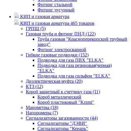
Фитинг стальной
Фитинг чугунный
КИП и газовая арматура
КИП и газовая арматура
465 товаров
ГРПШ
(5)
Газовая труба и фитинг ПНД
(122)
Труба газовая "Красноперекопский трубный
завод"
Фитинг электросварной
Гибкие газовые подводки
(152)
Подводка для газа ПВХ "ELKA"
Подводка для газа резиновая(черная)
"ELKA"
Подводка для газа сильфон "ELKA"
Диэлектрическая муфта
(20)
КТЗ
(12)
Короб защитный к счетчику газа
(11)
Короб металлический
Короб пластиковый "Krzmi"
Манометры
(18)
Напоромеры
(7)
Сигнализаторы загазованности
(44)
Сигнализаторы "ДЭВИ"
Сигнализаторы "Кенарь"