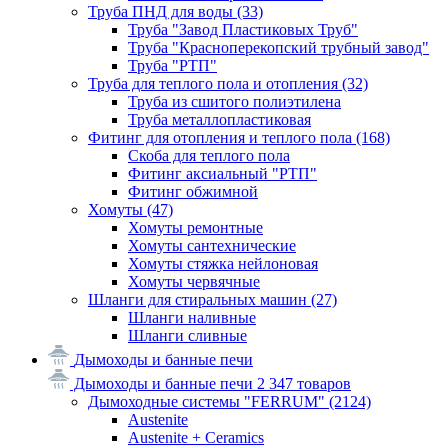
Труба ПНД для воды
(33)
Труба "Завод Пластиковых Труб"
Труба "Красноперекопский трубный завод"
Труба "РТП"
Труба для теплого пола и отопления
(32)
Труба из сшитого полиэтилена
Труба металлопластиковая
Фитинг для отопления и теплого пола
(168)
Скоба для теплого пола
Фитинг аксиальный "РТП"
Фитинг обжимной
Хомуты
(47)
Хомуты ремонтные
Хомуты сантехнические
Хомуты стяжка нейлоновая
Хомуты червячные
Шланги для стиральных машин
(27)
Шланги наливные
Шланги сливные
Дымоходы и банные печи
Дымоходы и банные печи
2 347 товаров
Дымоходные системы "FERRUM"
(2124)
Austenite
Austenite + Ceramics