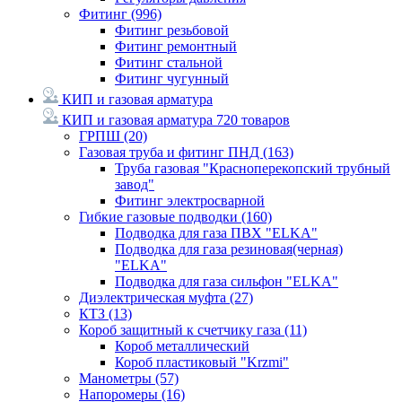
Фитинг
(996)
Фитинг резьбовой
Фитинг ремонтный
Фитинг стальной
Фитинг чугунный
КИП и газовая арматура
КИП и газовая арматура
720 товаров
ГРПШ
(20)
Газовая труба и фитинг ПНД
(163)
Труба газовая "Красноперекопский трубный
завод"
Фитинг электросварной
Гибкие газовые подводки
(160)
Подводка для газа ПВХ "ELKA"
Подводка для газа резиновая(черная)
"ELKA"
Подводка для газа сильфон "ELKA"
Диэлектрическая муфта
(27)
КТЗ
(13)
Короб защитный к счетчику газа
(11)
Короб металлический
Короб пластиковый "Krzmi"
Манометры
(57)
Напоромеры
(16)