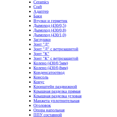
Ceramics
Craft
Адаптер
Баки
Втулки и герметик
Дымоход (430/0,5)
Дымоход (430/0,8)
Дымоход (430/1,0)
Заглушки
Зонт "Д"
Зонт "Д" с ветрозащитой
Зонт "К"
Зонт "К" с ветрозащитой
Колено (430/0,5мм)
Колено (430/0,8мм)
Конденсатоотвод
Консоль
Конус
Кронштейн раздвижной
Крышная разделка прямая
Крышная разделка угловая
Манжета уплотнительная
Оголовок
Опора напольная
ППУ составной