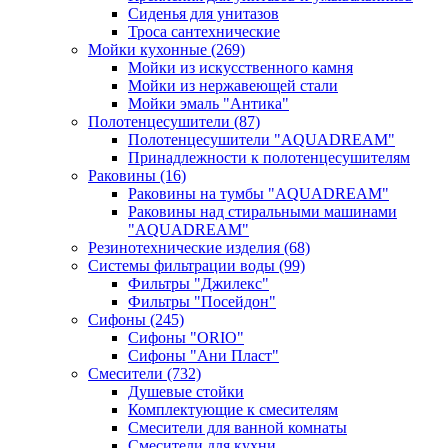
Сиденья для унитазов
Троса сантехнические
Мойки кухонные
(269)
Мойки из искусственного камня
Мойки из нержавеющей стали
Мойки эмаль "Антика"
Полотенцесушители
(87)
Полотенцесушители "AQUADREAM"
Принадлежности к полотенцесушителям
Раковины
(16)
Раковины на тумбы "AQUADREAM"
Раковины над стиральными машинами
"AQUADREAM"
Резинотехнические изделия
(68)
Системы фильтрации воды
(99)
Фильтры "Джилекс"
Фильтры "Посейдон"
Сифоны
(245)
Сифоны "ORIO"
Сифоны "Ани Пласт"
Смесители
(732)
Душевые стойки
Комплектующие к смесителям
Смесители для ванной комнаты
Смесители для кухни