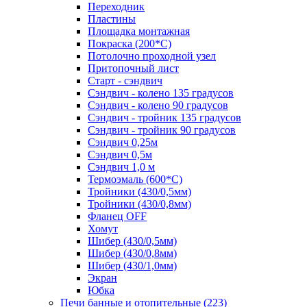
Переходник
Пластины
Площадка монтажная
Покраска (200*С)
Потолочно проходной узел
Притопочный лист
Старт - сэндвич
Сэндвич - колено 135 градусов
Сэндвич - колено 90 градусов
Сэндвич - тройник 135 градусов
Сэндвич - тройник 90 градусов
Сэндвич 0,25м
Сэндвич 0,5м
Сэндвич 1,0 м
Термоэмаль (600*С)
Тройники (430/0,5мм)
Тройники (430/0,8мм)
Фланец OFF
Хомут
Шибер (430/0,5мм)
Шибер (430/0,8мм)
Шибер (430/1,0мм)
Экран
Юбка
Печи банные и отопительные
(223)