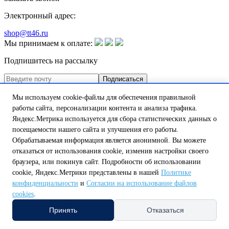
Электронный адрес:
shop@tt46.ru
Мы принимаем к оплате:
Подпишитесь на рассылку
Мы используем cookie-файлы для обеспечения правильной
Вы принимаете условия
политики в отношении обработки
работы сайта, персонализации контента и анализа трафика.
персональных данных
и
пользовательского
Яндекс.Метрика используется для сбора статистических данных о
соглашения
каждый раз, когда оставляете свои данные в
посещаемости нашего сайта и улучшения его работы.
любой форме обратной связи на сайте tt46.ru
Обрабатываемая информация является анонимной. Вы можете
© 2004 — 2026
ООО Теплотехника
. Все права защищены
отказаться от использования cookie, изменив настройки своего
Политика в отношении файлов cookie
Политика
браузера, или покинув сайт. Подробности об использовании
конфиденциальности
Согласие на обработку персональных
cookie, Яндекс.Метрики представлены в нашей
Политике
данных
конфиденциальности
и
Согласии на использование файлов
Сделано в
cookies
.
Выберите регион или область самовывоза
Принять
Отказаться
На данный момент в вашей области нет пункта самовывоза,