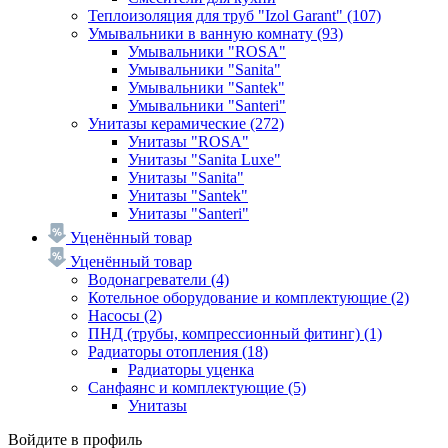
Теплоизоляция для труб "Izol Garant"
(107)
Умывальники в ванную комнату
(93)
Умывальники "ROSA"
Умывальники "Sanita"
Умывальники "Santek"
Умывальники "Santeri"
Унитазы керамические
(272)
Унитазы "ROSA"
Унитазы "Sanita Luxe"
Унитазы "Sanita"
Унитазы "Santek"
Унитазы "Santeri"
Уценённый товар
Уценённый товар
Водонагреватели
(4)
Котельное оборудование и комплектующие
(2)
Насосы
(2)
ПНД (трубы, компрессионный фитинг)
(1)
Радиаторы отопления
(18)
Радиаторы уценка
Санфаянс и комплектующие
(5)
Унитазы
Войдите в профиль