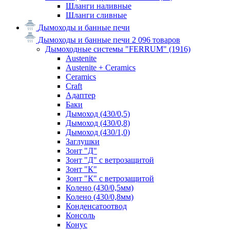
Шланги наливные
Шланги сливные
Дымоходы и банные печи
Дымоходы и банные печи
2 096 товаров
Дымоходные системы "FERRUM"
(1916)
Austenite
Austenite + Ceramics
Ceramics
Craft
Адаптер
Баки
Дымоход (430/0,5)
Дымоход (430/0,8)
Дымоход (430/1,0)
Заглушки
Зонт "Д"
Зонт "Д" с ветрозащитой
Зонт "К"
Зонт "К" с ветрозащитой
Колено (430/0,5мм)
Колено (430/0,8мм)
Конденсатоотвод
Консоль
Конус