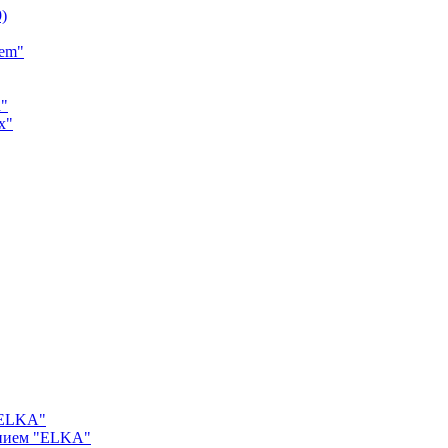
9)
tem"
a"
x"
"ELKA"
ением "ELKA"