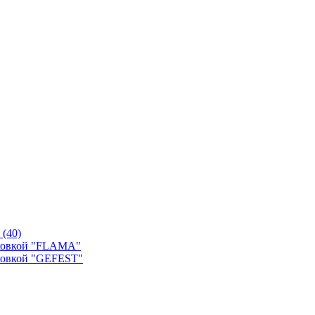
й
(40)
уховкой "FLAMA"
ховкой "GEFEST"